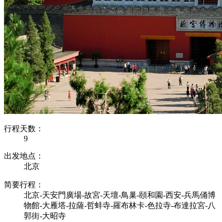
行程天数：
9
出发地点：
北京
简要行程：
北京-天安門廣場-故宮-天壇-鳥巢-頤和園-西安-兵馬俑博
物館-大雁塔-拉薩-哲蚌寺-羅布林卡-色拉寺-布達拉宮-八
郭街-大昭寺