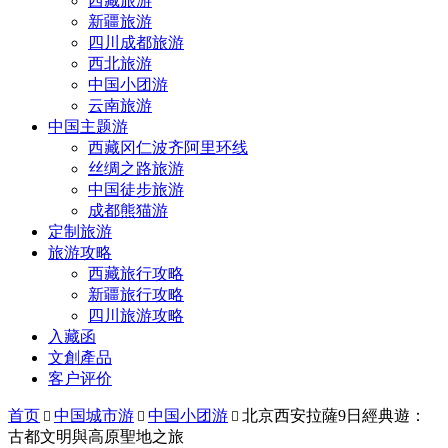
西藏旅游
新疆旅游
四川成都旅游
西北旅游
中国小团游
云南旅游
中国主题游
西藏冈仁波齐阿里环线
丝绸之路旅游
中国徒步旅游
成都熊猫游
定制旅游
旅游攻略
西藏旅行攻略
新疆旅行攻略
四川旅游攻略
入藏函
文創產品
客户评价
首页
中国城市游
中国小团游
北京西安拉薩9日經典遊：



古都文明與高原聖地之旅