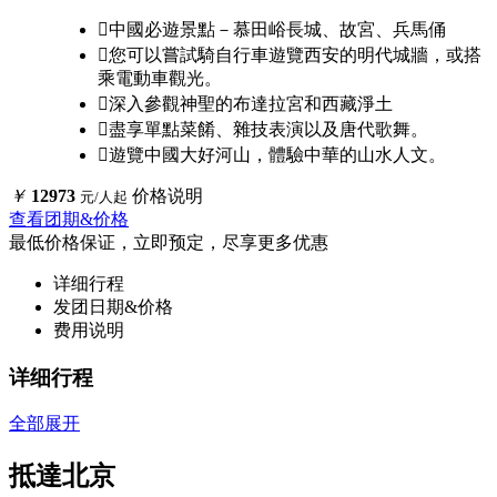

中國必遊景點－慕田峪長城、故宮、兵馬俑

您可以嘗試騎自行車遊覽西安的明代城牆，或搭
乘電動車觀光。

深入參觀神聖的布達拉宮和西藏淨土

盡享單點菜餚、雜技表演以及唐代歌舞。

遊覽中國大好河山，體驗中華的山水人文。
￥
12973
价格说明
元/人起
查看团期&价格
最低价格保证，立即预定，尽享更多优惠
详细行程
发团日期&价格
费用说明
详细行程
全部展开
抵達北京