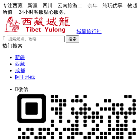
专注西藏，新疆，四川，云南旅游二十余年，纯玩优享，物超
所值， 24小时客服贴心服务。
域龍旅行社

搜索
热门搜索：
新疆
西藏
成都
阿里环线

微信