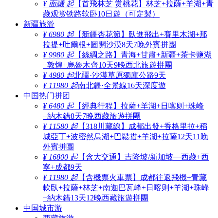
¥ 面議 起
【首飛林芝 赏桃花】林芝+拉薩+羊湖+青
藏观赏铁路软卧10日遊（可定製）
新疆旅游
¥ 6980 起
【新疆杏花節】臥進飛出+賽里木湖+那
拉提+吐爾根+圖開沙漠8天7晚外賓拼團
¥ 9980 起
【絲綢之路】青海+甘肅+新疆+茶卡鹽湖
+敦煌+烏魯木齊10天9晚西北旅遊拼團
¥ 4980 起
北疆·沙漠草原獨庫公路9天
¥ 11980 起
南北疆·全景線16天深度遊
中国热门拼团
¥ 6480 起
【經典行程】拉薩+羊湖+日喀则+珠峰
+納木錯8天7晚西藏旅遊拼團
¥ 11580 起
【318川藏線】成都出發+香格里拉+稻
城亞丁+波密然烏湖+巴鬆措+羊湖+拉薩12天11晚
外賓拼團
¥ 16800 起
【含大交通】吉隆坡/新加坡—西藏+西
寧+成都9天
¥ 11980 起
【含機票火車票】成都往返飛機+青藏
軟臥+拉薩+林芝+南迦巴瓦峰+日喀则+羊湖+珠峰
+納木錯13天12晚西藏旅遊拼團
中国城市游