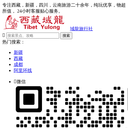
专注西藏，新疆，四川，云南旅游二十余年，纯玩优享，物超
所值， 24小时客服贴心服务。
域龍旅行社

搜索
热门搜索：
新疆
西藏
成都
阿里环线

微信