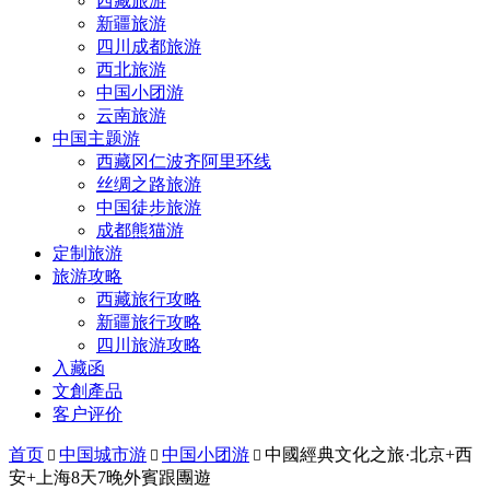
西藏旅游
新疆旅游
四川成都旅游
西北旅游
中国小团游
云南旅游
中国主题游
西藏冈仁波齐阿里环线
丝绸之路旅游
中国徒步旅游
成都熊猫游
定制旅游
旅游攻略
西藏旅行攻略
新疆旅行攻略
四川旅游攻略
入藏函
文創產品
客户评价
首页
中国城市游
中国小团游
中國經典文化之旅·北京+西



安+上海8天7晚外賓跟團遊