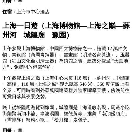
用餐：
早
住宿：
上海市中心酒店
上海一日遊（上海博物館—上海之巓—蘇
州河—城隍廟—豫園）
上午參觀上海博物館，中國四大博物館之一，館藏 12 萬件文
物，靑銅館（商周靑銅器）、書畫館（明清名家眞迹）、玉器
館（紅山文化至明清玉器）為鎮館之寶，建築外觀呈 “天圓地
方”，免費開放但需預約。
下午參觀上海之巓（上海中心大厦 118 層）→蘇州河，中國第
一高樓，118 層 “上海之巓” 觀光廳高 546 米，360 度俯瞰上海
全景，可同時看到外灘萬國建築群與陸家嘴摩天樓，傍晚前往
可賞日落與夜景交替。
晚上從城隍廟遊覽到豫園，城隍廟是上海道教名觀，周邊小吃
街彙聚南翔小籠、寧波湯團、蟹殻黃等，推薦「南翔饅頭店」
（需排隊）蟹粉小籠，「松月樓」素包子。
用餐：
早