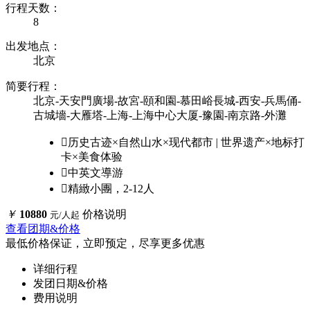
行程天数：
8
出发地点：
北京
简要行程：
北京-天安門廣場-故宮-頤和園-慕田峪長城-西安-兵馬俑-
古城墻-大雁塔-上海-上海中心大厦-豫園-南京路-外灘

历史古迹×自然山水×现代都市 | 世界遗产×地标打
卡×美食体验

中英文導游

精緻小團，2-12人
￥
10880
价格说明
元/人起
查看团期&价格
最低价格保证，立即预定，尽享更多优惠
详细行程
发团日期&价格
费用说明