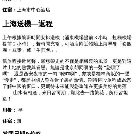
住宿：
上海市中心酒店
上海送機—返程
上午根據航班時間安排送機（浦東機場提前 3 小時，虹橋機場
提前 2 小時），若時間充裕，可酒店附近體驗上海早餐「粢飯
團 + 豆漿」或「生煎包」。
當旅程接近尾聲，願您帶走的不僅是相機裏的風景，更是對這
片土地的熱愛與眷戀。無論是北京胡同裏的一聲 “您喫了
嗎”，還是西安夜市的一句 “嘹咋咧”，亦或是桂林商販的一聲
“慢走”，都是中國人刻在骨子裏的熱情。期待這段旅程成為您
了解中國的窗口，更期待未來能與您重逢在更多美好的角落
—— 山水有相逢，來日皆可期，願此去一路繁花，所行皆坦
途！
用餐：
早
住宿：
無
发团日期&价格