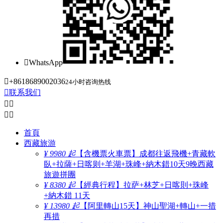

WhatsApp

+8618689002036
24小时咨询热线

联系我们




首頁
西藏旅游
¥ 9980 起
【含機票火車票】成都往返飛機+青藏軟
臥+拉薩+日喀则+羊湖+珠峰+納木錯10天9晚西藏
旅遊拼團
¥ 8380 起
【經典行程】拉萨+林芝+日喀則+珠峰
+納木錯 11天
¥ 13980 起
【阿里轉山15天】神山聖湖+轉山+一措
再措