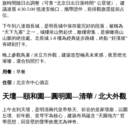
旗時間隨日出調整（可查 “北京日出日落時間” 公眾號）。建
議凌晨 4:30-5:00 抵達安檢口，攜帶證件，前排觀旗需提前占
位。
下午到八達嶺長城，是明長城中保存最完好的段落，被稱為
“天下九塞” 之一，城樓依山勢起伏，敵樓密集，是俯瞰燕山
山脈的絶佳處。北長城 1-8 樓為經典徒步路綫，終點 “好漢坡”
有碑刻打卡。
晚上參觀鳥巢 / 水立方外觀，建築造型極具未來感，夜景燈光
璀璨，適合拍照打卡。
用餐：
早餐
住宿：
北京市中心酒店
天壇—頤和園—圓明園—清華 / 北大外觀
上午去到天壇，是明清兩代皇帝祭天、祈谷的皇家壇廟，以圜
丘壇、祈年殿、皇穹宇為核心，建築布局蘊含 “天圓地方” 哲
學思想，回音壁的聲學效應尤為神奇。