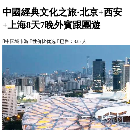
中國經典文化之旅·北京+西安
+上海8天7晚外賓跟團遊

中国城市游

性价比优选

已售：335 人