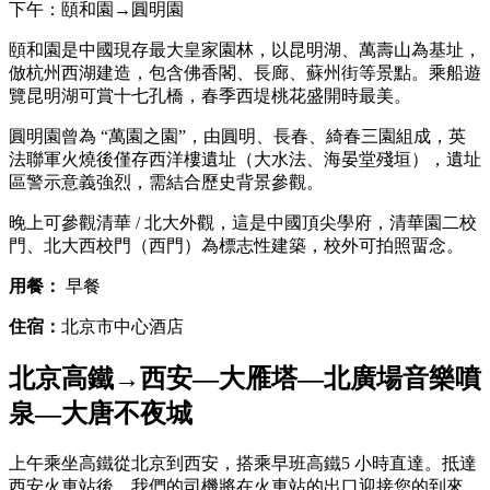
下午：頤和園→圓明園
頤和園是中國現存最大皇家園林，以昆明湖、萬壽山為基址，
倣杭州西湖建造，包含佛香閣、長廊、蘇州街等景點。乘船遊
覽昆明湖可賞十七孔橋，春季西堤桃花盛開時最美。
圓明園曾為 “萬園之園”，由圓明、長春、綺春三園組成，英
法聯軍火燒後僅存西洋樓遺址（大水法、海晏堂殘垣），遺址
區警示意義強烈，需結合歷史背景參觀。
晚上可參觀清華 / 北大外觀，這是中國頂尖學府，清華園二校
門、北大西校門（西門）為標志性建築，校外可拍照畱念。
用餐：
早餐
住宿：
北京市中心酒店
北京高鐵→西安—大雁塔—北廣場音樂噴
泉—大唐不夜城
上午乘坐高鐵從北京到西安，搭乘早班高鐵5 小時直達。抵達
西安火車站後，我們的司機將在火車站的出口迎接您的到來，