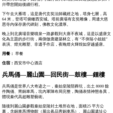
幷帶您開始後續行程。
下午去大雁塔，這是唐代玄奘法師藏經之地，塔身七層，高
64 米，登塔可俯瞰西安城。塔前廣場有玄奘雕像，周邊大慈
恩寺內保存唐代碑刻，佛教文化濃厚。
晚上到北廣場音樂噴泉一路參觀到大唐不夜城，這是以盛唐文
化為主題的步行街，兩側倣唐建築林立，有 “不倒翁小姐姐”
表演、燈光雕塑、非遺手作店，夜晚燈火輝煌如穿越盛唐。
用餐：
早餐
住宿：
西安市中心酒店
兵馬俑—麗山園—回民街—鼓樓—鍾樓
兵馬俑是世界八大奇迹之一，秦始皇陵陪葬坑，出土 8000 餘
件陶俑、靑銅車馬，坑內軍陣布局完整，陶俑表情神態各異，
體現秦代高超雕塑藝術。
隨後到麗山園參觀秦始皇陵封土堆所在地，面積25 平方公
裏，含銅車馬博物館（展出眞品靑銅車馬）、麗山園遺址公