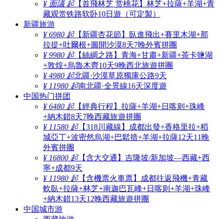
¥ 面議 起
【首飛林芝 赏桃花】林芝+拉薩+羊湖+青
藏观赏铁路软卧10日遊（可定製）
新疆旅游
¥ 6980 起
【新疆杏花節】臥進飛出+賽里木湖+那
拉提+吐爾根+圖開沙漠8天7晚外賓拼團
¥ 9980 起
【絲綢之路】青海+甘肅+新疆+茶卡鹽湖
+敦煌+烏魯木齊10天9晚西北旅遊拼團
¥ 4980 起
北疆·沙漠草原獨庫公路9天
¥ 11980 起
南北疆·全景線16天深度遊
中国热门拼团
¥ 6480 起
【經典行程】拉薩+羊湖+日喀则+珠峰
+納木錯8天7晚西藏旅遊拼團
¥ 11580 起
【318川藏線】成都出發+香格里拉+稻
城亞丁+波密然烏湖+巴鬆措+羊湖+拉薩12天11晚
外賓拼團
¥ 16800 起
【含大交通】吉隆坡/新加坡—西藏+西
寧+成都9天
¥ 11980 起
【含機票火車票】成都往返飛機+青藏
軟臥+拉薩+林芝+南迦巴瓦峰+日喀则+羊湖+珠峰
+納木錯13天12晚西藏旅遊拼團
中国城市游