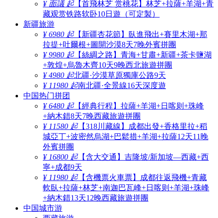
¥ 面議 起
【首飛林芝 赏桃花】林芝+拉薩+羊湖+青
藏观赏铁路软卧10日遊（可定製）
新疆旅游
¥ 6980 起
【新疆杏花節】臥進飛出+賽里木湖+那
拉提+吐爾根+圖開沙漠8天7晚外賓拼團
¥ 9980 起
【絲綢之路】青海+甘肅+新疆+茶卡鹽湖
+敦煌+烏魯木齊10天9晚西北旅遊拼團
¥ 4980 起
北疆·沙漠草原獨庫公路9天
¥ 11980 起
南北疆·全景線16天深度遊
中国热门拼团
¥ 6480 起
【經典行程】拉薩+羊湖+日喀则+珠峰
+納木錯8天7晚西藏旅遊拼團
¥ 11580 起
【318川藏線】成都出發+香格里拉+稻
城亞丁+波密然烏湖+巴鬆措+羊湖+拉薩12天11晚
外賓拼團
¥ 16800 起
【含大交通】吉隆坡/新加坡—西藏+西
寧+成都9天
¥ 11980 起
【含機票火車票】成都往返飛機+青藏
軟臥+拉薩+林芝+南迦巴瓦峰+日喀则+羊湖+珠峰
+納木錯13天12晚西藏旅遊拼團
中国城市游