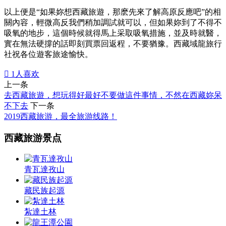
以上便是“如果妳想西藏旅遊，那麽先來了解高原反應吧”的相
關內容，輕微高反我們稍加調試就可以，但如果妳到了不得不
吸氧的地步，這個時候就得馬上采取吸氧措施，並及時就醫，
實在無法硬撐的話即刻買票回返程，不要猶豫。西藏域龍旅行
社祝各位遊客旅途愉快。

1
人喜欢
上一条
去西藏旅遊，想玩得好最好不要做這件事情，不然在西藏妳呆
不下去
下一条
2019西藏旅游，最全旅游线路！
西藏旅游景点
青瓦達孜山
藏民族起源
紮達土林