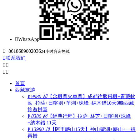

WhatsApp

+8618689002036
24小时咨询热线

联系我们




首頁
西藏旅游
¥ 9980 起
【含機票火車票】成都往返飛機+青藏軟
臥+拉薩+日喀则+羊湖+珠峰+納木錯10天9晚西藏
旅遊拼團
¥ 8380 起
【經典行程】拉萨+林芝+日喀則+珠峰
+納木錯 11天
¥ 13980 起
【阿里轉山15天】神山聖湖+轉山+一措
再措