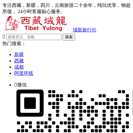
专注西藏，新疆，四川，云南旅游二十余年，纯玩优享，物超
所值， 24小时客服贴心服务。
域龍旅行社

搜索
热门搜索：
新疆
西藏
成都
阿里环线

微信