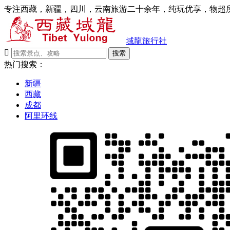
专注西藏，新疆，四川，云南旅游二十余年，纯玩优享，物超所
域龍旅行社

搜索
热门搜索：
新疆
西藏
成都
阿里环线