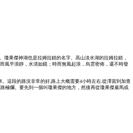
湖”。瓊果傑神湖也是拉姆拉錯的名字。高山淡水湖的拉姆拉錯，
時而風平浪靜，水清如鏡；時而無風起浪，烏雲密佈，還不時發
車。這段的路況非常的好,路上大概需要4小時左右.從澤當到加查
，山路極爛。要先到一個叫瓊果傑的地方，然後再從瓊果傑雇馬或