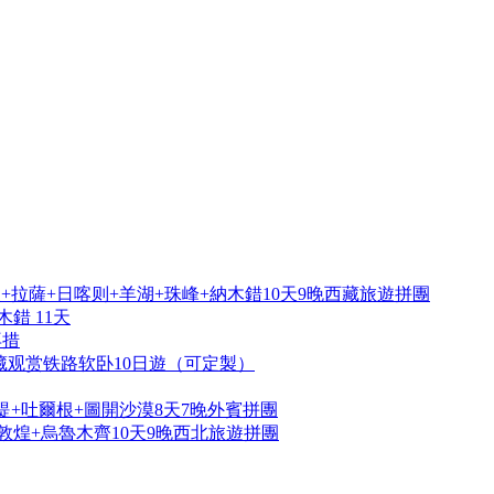
拉薩+日喀则+羊湖+珠峰+納木錯10天9晚西藏旅遊拼團
錯 11天
再措
藏观赏铁路软卧10日遊（可定製）
提+吐爾根+圖開沙漠8天7晚外賓拼團
敦煌+烏魯木齊10天9晚西北旅遊拼團