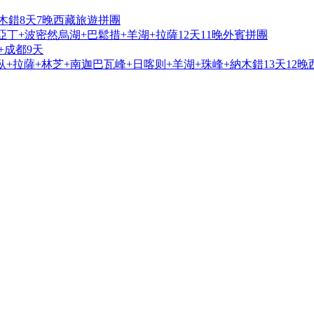
木錯8天7晚西藏旅遊拼團
亞丁+波密然烏湖+巴鬆措+羊湖+拉薩12天11晚外賓拼團
+成都9天
+拉薩+林芝+南迦巴瓦峰+日喀则+羊湖+珠峰+納木錯13天12