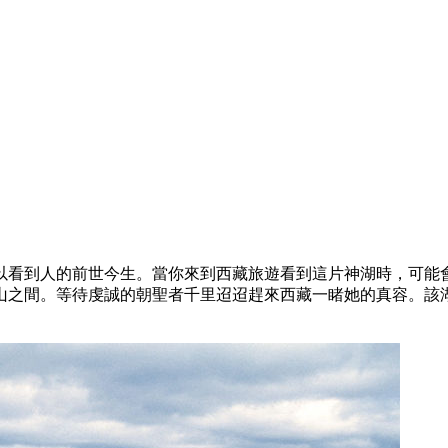
以看到人的前世今生。當你來到西藏旅遊看到這片神湖時，可能
山之間。等待虔誠的朝聖者千里迢迢趕來西藏一睹她的真容。該