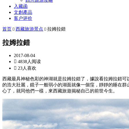
四川旅游攻略
入藏函
文創產品
客户评价
首页
西藏旅游景点
拉姆拉錯


拉姆拉錯
2017-08-04

4838人阅读

23人喜欢
西藏最具神秘色彩的神湖就是拉姆拉錯了，據說看拉姆拉錯可
的浩大壯麗，鏡子一般弱小的湖面就像一個窪，靜靜的睡在群
心了，就同他們一樣，來西藏旅遊揭秘自己的前世今生。