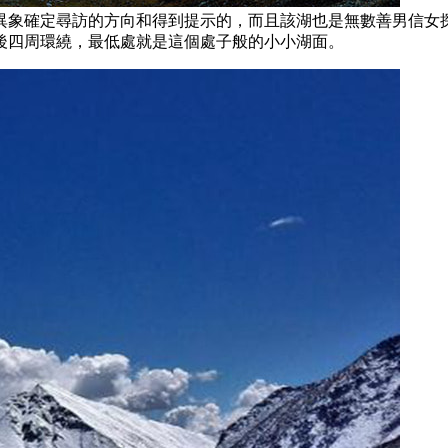
異象確定尋訪的方向和得到提示的，而且該湖也是無數善男信女
後四周環繞，最低處就是這個處子般的小小湖面。