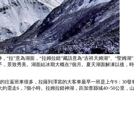
，“拉”意為湖面，“拉姆拉錯”藏語意為“吉祥天姆湖”、“聖姆
子，景致秀美。湖面結冰期大概在7個月。夏天湖面解凍以後，
的往返班車很多，拉薩到澤當的大客車最早一班是上午9：30發
大約需走6，7個小時。拉姆拉錯神湖，距加查縣城40~50公里