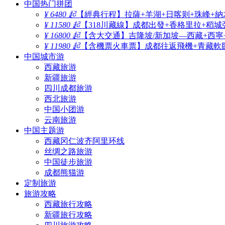
中国热门拼团
¥ 6480 起
【經典行程】拉薩+羊湖+日喀则+珠峰+納
¥ 11580 起
【318川藏線】成都出發+香格里拉+稻城
¥ 16800 起
【含大交通】吉隆坡/新加坡—西藏+西寧
¥ 11980 起
【含機票火車票】成都往返飛機+青藏軟臥
中国城市游
西藏旅游
新疆旅游
四川成都旅游
西北旅游
中国小团游
云南旅游
中国主题游
西藏冈仁波齐阿里环线
丝绸之路旅游
中国徒步旅游
成都熊猫游
定制旅游
旅游攻略
西藏旅行攻略
新疆旅行攻略