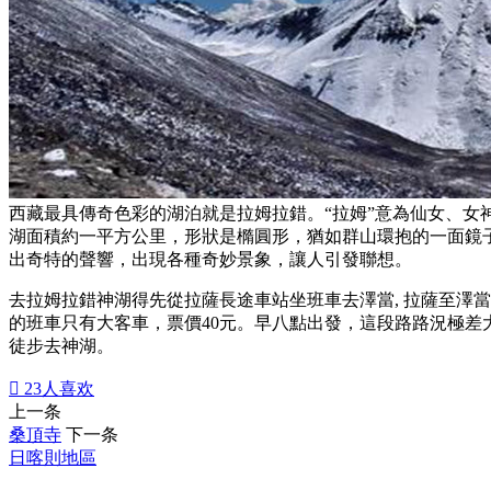
西藏最具傳奇色彩的湖泊就是拉姆拉錯。“拉姆”意為仙女、女神
湖面積約一平方公里，形狀是橢圓形，猶如群山環抱的一面鏡
出奇特的聲響，出現各種奇妙景象，讓人引發聯想。
去拉姆拉錯神湖得先從拉薩長途車站坐班車去澤當, 拉薩至澤當
的班車只有大客車，票價40元。早八點出發，這段路路況極差
徒步去神湖。

23
人喜欢
上一条
桑頂寺
下一条
日喀則地區