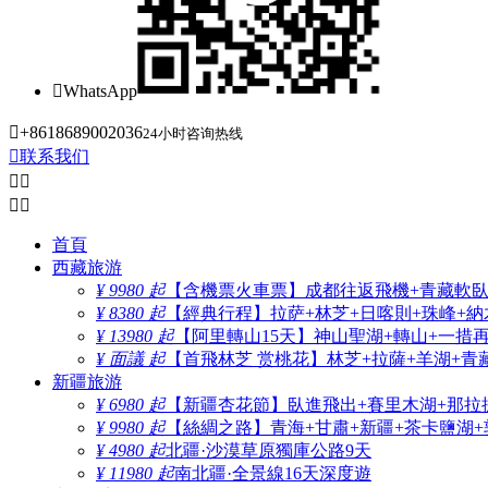

WhatsApp

+8618689002036
24小时咨询热线

联系我们




首頁
西藏旅游
¥ 9980 起
【含機票火車票】成都往返飛機+青藏軟臥+
¥ 8380 起
【經典行程】拉萨+林芝+日喀則+珠峰+納木
¥ 13980 起
【阿里轉山15天】神山聖湖+轉山+一措
¥ 面議 起
【首飛林芝 赏桃花】林芝+拉薩+羊湖+青
新疆旅游
¥ 6980 起
【新疆杏花節】臥進飛出+賽里木湖+那拉
¥ 9980 起
【絲綢之路】青海+甘肅+新疆+茶卡鹽湖+
¥ 4980 起
北疆·沙漠草原獨庫公路9天
¥ 11980 起
南北疆·全景線16天深度遊