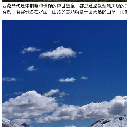
西藏歷代達賴喇嘛和班禪的轉世靈童，都是通過觀聖湖所現的
有風，有雲倒影在水面。山路的盡頭就是一面天然的山壁，而