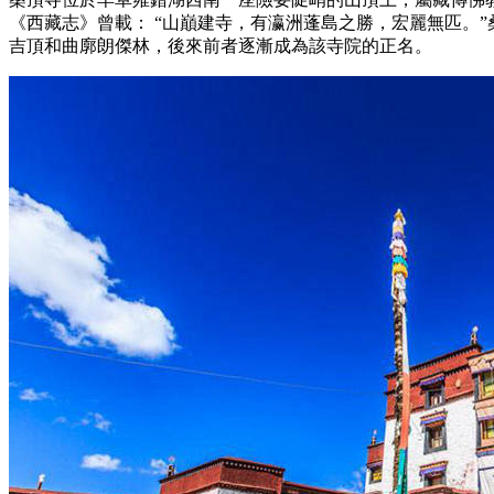
《西藏志》曾載： “山巔建寺，有瀛洲蓬島之勝，宏麗無匹。”
吉頂和曲廓朗傑林，後來前者逐漸成為該寺院的正名。