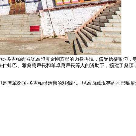
減少，女-多吉帕姆被認為印度金剛亥母的肉身再現，倍受信徒敬仰
在仁蚌巴、雅桑萬戶長和羊卓萬戶長等人的資助下，擴建了桑頂
也是曆輩桑頂·多吉帕母活佛的駐錫地。現為西藏現存的香巴噶