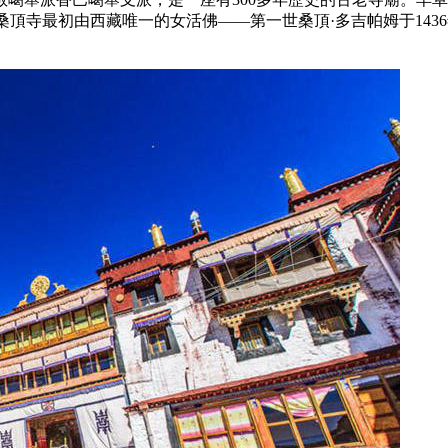
桑頂寺最初由西藏唯一的女活佛——第一世桑頂·多吉帕姆于14