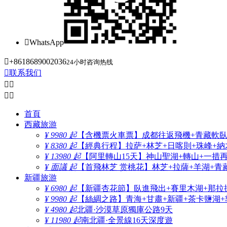

WhatsApp

+8618689002036
24小时咨询热线

联系我们




首頁
西藏旅游
¥ 9980 起
【含機票火車票】成都往返飛機+青藏軟臥+
¥ 8380 起
【經典行程】拉萨+林芝+日喀則+珠峰+納木
¥ 13980 起
【阿里轉山15天】神山聖湖+轉山+一措
¥ 面議 起
【首飛林芝 赏桃花】林芝+拉薩+羊湖+青
新疆旅游
¥ 6980 起
【新疆杏花節】臥進飛出+賽里木湖+那拉
¥ 9980 起
【絲綢之路】青海+甘肅+新疆+茶卡鹽湖+
¥ 4980 起
北疆·沙漠草原獨庫公路9天
¥ 11980 起
南北疆·全景線16天深度遊