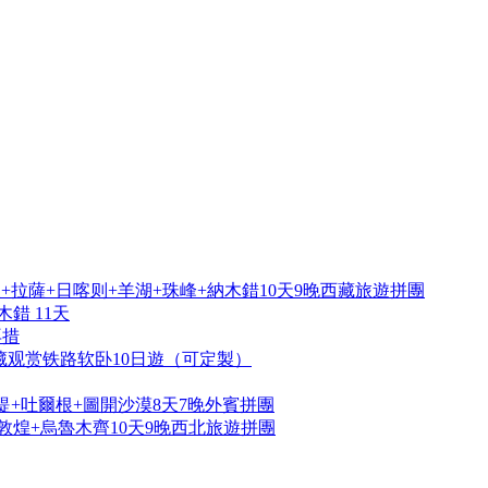
拉薩+日喀则+羊湖+珠峰+納木錯10天9晚西藏旅遊拼團
錯 11天
再措
藏观赏铁路软卧10日遊（可定製）
提+吐爾根+圖開沙漠8天7晚外賓拼團
敦煌+烏魯木齊10天9晚西北旅遊拼團