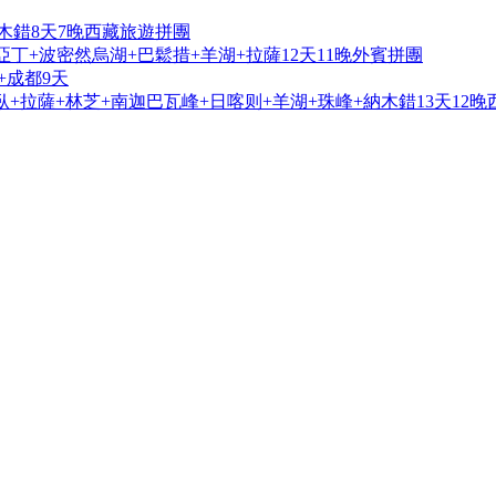
木錯8天7晚西藏旅遊拼團
亞丁+波密然烏湖+巴鬆措+羊湖+拉薩12天11晚外賓拼團
+成都9天
+拉薩+林芝+南迦巴瓦峰+日喀则+羊湖+珠峰+納木錯13天12