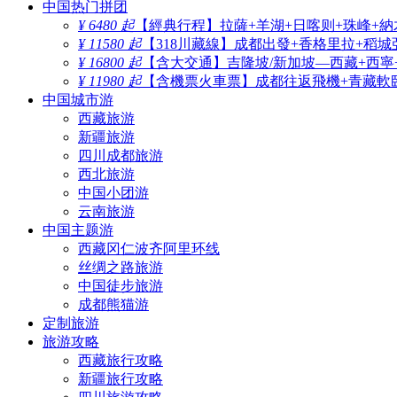
中国热门拼团
¥ 6480 起
【經典行程】拉薩+羊湖+日喀则+珠峰+納
¥ 11580 起
【318川藏線】成都出發+香格里拉+稻城
¥ 16800 起
【含大交通】吉隆坡/新加坡—西藏+西寧
¥ 11980 起
【含機票火車票】成都往返飛機+青藏軟臥
中国城市游
西藏旅游
新疆旅游
四川成都旅游
西北旅游
中国小团游
云南旅游
中国主题游
西藏冈仁波齐阿里环线
丝绸之路旅游
中国徒步旅游
成都熊猫游
定制旅游
旅游攻略
西藏旅行攻略
新疆旅行攻略