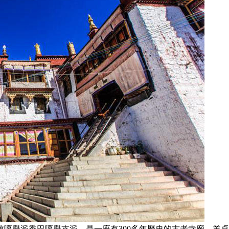
噶舉派香巴噶舉支派，是一座有300多年歷史的古老寺廟。羊