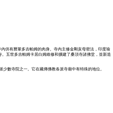
，寺內供有曆輩多吉帕姆的肉身。寺內主修金剛亥母密法，印度瑜
寺。五世多吉帕姆卡居白姆維修和擴建了桑頂寺諸佛堂，並新造
舉派少數寺院之一。它在藏傳佛教各派寺廟中有特殊的地位。