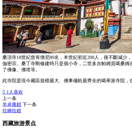
桑頂寺18世紀曾有僧尼80名，本世紀初近200人，後不斷
伽密宗。桑丁寺剛修建時只是個小寺，二世多吉帕姆貢噶桑姆
了佛像、佛塔等。
此寺院是現今藏區規模最大、佛事儀軌最齊全的噶舉派寺院，

1
人喜欢
上一条
羊卓雍錯
下一条
拉姆拉錯
西藏旅游景点