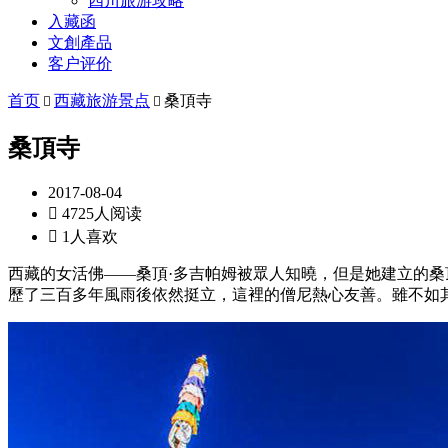
四川旅游攻略
入藏函
文創產品
客户评价
首页
西藏旅游景点
桑頂寺


桑頂寺
2017-08-04

4725人阅读

1人喜欢
西藏的女活佛——桑頂·多吉帕姆被眾人知曉，但是她建立的
歷了三百多年風雨後依然挺立，這裡的僧尼熱心友善。雖不如