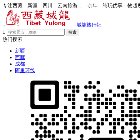
专注西藏，新疆，四川，云南旅游二十余年，纯玩优享，物超所
域龍旅行社

搜索
热门搜索：
新疆
西藏
成都
阿里环线