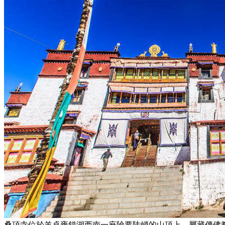
桑頂寺位於羊卓雍錯湖西南一座險要陡峭的山頂上，屬藏傳佛教