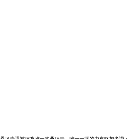
卓桑頂寺還被稱為唯一的桑頂寺。唯一一詞的由來略加考證：