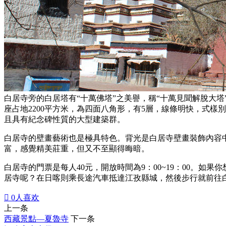
白居寺旁的白居塔有“十萬佛塔”之美譽，稱“十萬見聞解脫大塔
座占地2200平方米，為四面八角形，有5層，線條明快，式
且具有紀念碑性質的大型建築群。
白居寺的壁畫藝術也是極具特色。背光是白居寺壁畫裝飾內容
富，感覺精美莊重，但又不至顯得晦暗。
白居寺的門票是每人40元，開放時間為9：00~19：00。
居寺呢？在日喀則乘長途汽車抵達江孜縣城，然後步行就前往

0
人喜欢
上一条
西藏景點—夏魯寺
下一条