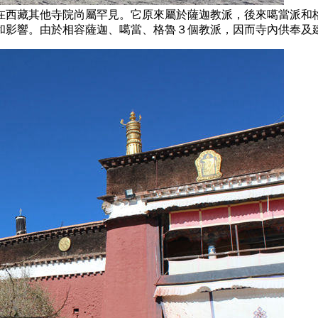
在西藏其他寺院尚屬罕見。它原來屬於薩迦教派，後來噶當派和
和影響。由於相容薩迦、噶當、格魯３個教派，因而寺內供奉及