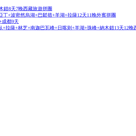
木錯8天7晚西藏旅遊拼團
亞丁+波密然烏湖+巴鬆措+羊湖+拉薩12天11晚外賓拼團
+成都9天
+拉薩+林芝+南迦巴瓦峰+日喀则+羊湖+珠峰+納木錯13天12