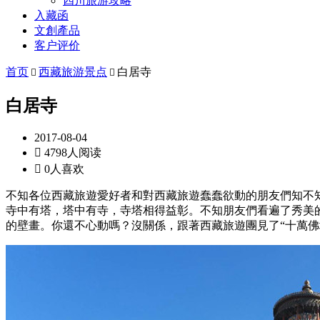
四川旅游攻略
入藏函
文創產品
客户评价
首页
西藏旅游景点
白居寺


白居寺
2017-08-04

4798人阅读

0人喜欢
不知各位西藏旅遊愛好者和對西藏旅遊蠢蠢欲動的朋友們知不
寺中有塔，塔中有寺，寺塔相得益彰。不知朋友們看遍了秀美
的壁畫。你還不心動嗎？沒關係，跟著西藏旅遊團見了“十萬佛