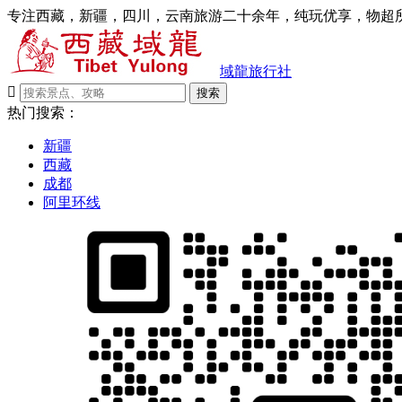
专注西藏，新疆，四川，云南旅游二十余年，纯玩优享，物超所
域龍旅行社

搜索
热门搜索：
新疆
西藏
成都
阿里环线