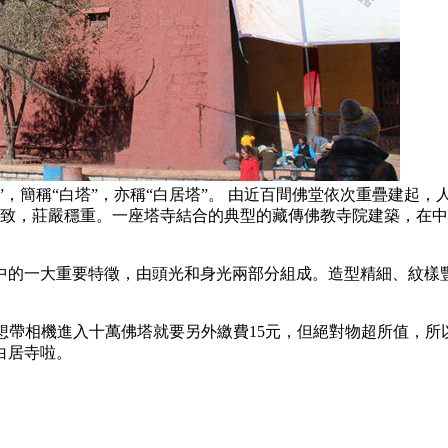
”，簡稱“白塔”，亦稱“白居塔”。 由近百間佛堂依次重疊建起
樣別致，莊嚴穩重。一座塔寺結合的典型的藏傳佛教寺院建築，在
中的一大重要特徵，由頭光和身光兩部分組成。造型精細、紋樣
如果你想帶相機進入十萬佛塔就要另外繳費15元，但絕對物超所值
白居寺啦。