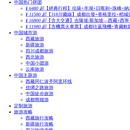
中国热门拼团
¥ 6480 起
【經典行程】拉薩+羊湖+日喀则+珠峰+納
¥ 11580 起
【318川藏線】成都出發+香格里拉+稻城
¥ 16800 起
【含大交通】吉隆坡/新加坡—西藏+西寧
¥ 11980 起
【含機票火車票】成都往返飛機+青藏軟臥
中国城市游
西藏旅游
新疆旅游
四川成都旅游
西北旅游
中国小团游
云南旅游
中国主题游
西藏冈仁波齐阿里环线
丝绸之路旅游
中国徒步旅游
成都熊猫游
定制旅游
旅游攻略
西藏旅行攻略
新疆旅行攻略