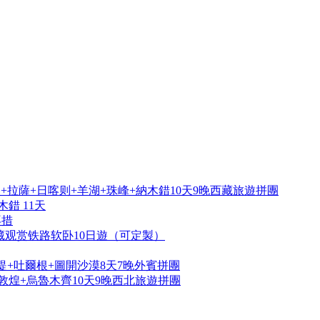
拉薩+日喀则+羊湖+珠峰+納木錯10天9晚西藏旅遊拼團
錯 11天
再措
藏观赏铁路软卧10日遊（可定製）
提+吐爾根+圖開沙漠8天7晚外賓拼團
敦煌+烏魯木齊10天9晚西北旅遊拼團