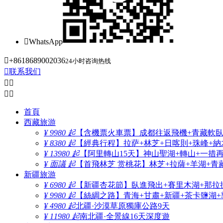

WhatsApp

+8618689002036
24小时咨询热线

联系我们




首頁
西藏旅游
¥ 9980 起
【含機票火車票】成都往返飛機+青藏軟臥+
¥ 8380 起
【經典行程】拉萨+林芝+日喀則+珠峰+納木
¥ 13980 起
【阿里轉山15天】神山聖湖+轉山+一措
¥ 面議 起
【首飛林芝 赏桃花】林芝+拉薩+羊湖+青
新疆旅游
¥ 6980 起
【新疆杏花節】臥進飛出+賽里木湖+那拉
¥ 9980 起
【絲綢之路】青海+甘肅+新疆+茶卡鹽湖+
¥ 4980 起
北疆·沙漠草原獨庫公路9天
¥ 11980 起
南北疆·全景線16天深度遊