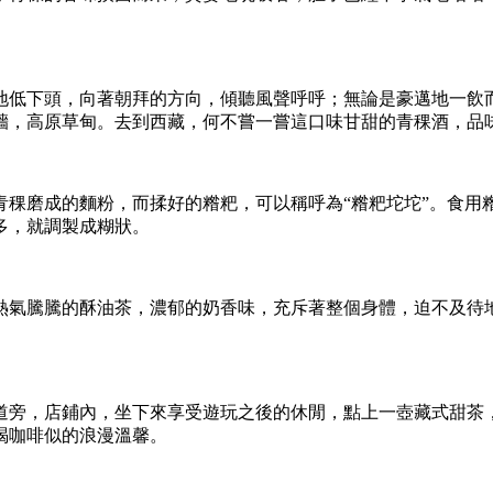
地低下頭，向著朝拜的方向，傾聽風聲呼呼；無論是豪邁地一飲
牆，高原草甸。去到西藏，何不嘗一嘗這口味甘甜的青稞酒，品
青稞磨成的麵粉，而揉好的糌粑，可以稱呼為“糌粑坨坨”。食用
多，就調製成糊狀。
熱氣騰騰的酥油茶，濃郁的奶香味，充斥著整個身體，迫不及待
道旁，店鋪內，坐下來享受遊玩之後的休閒，點上一壺藏式甜茶
喝咖啡似的浪漫溫馨。