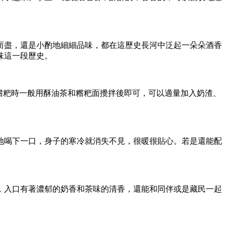
而盡，還是小酌地細細品味，都在這歷史長河中泛起一朵朵酒香
味這一段歷史。
糌粑時一般用酥油茶和糌粑面攪拌後即可，可以適量加入奶渣、
地喝下一口，身子的寒冷就消失不見，很暖很貼心。若是還能配
，入口有著濃郁的奶香和茶味的清香，還能和同伴或是藏民一起