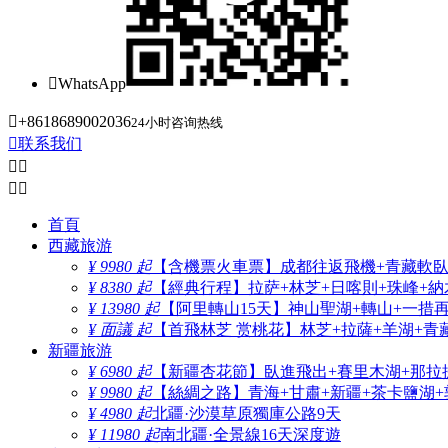

WhatsApp

+8618689002036
24小时咨询热线

联系我们




首頁
西藏旅游
¥ 9980 起
【含機票火車票】成都往返飛機+青藏軟臥+
¥ 8380 起
【經典行程】拉萨+林芝+日喀則+珠峰+納木
¥ 13980 起
【阿里轉山15天】神山聖湖+轉山+一措
¥ 面議 起
【首飛林芝 赏桃花】林芝+拉薩+羊湖+青
新疆旅游
¥ 6980 起
【新疆杏花節】臥進飛出+賽里木湖+那拉
¥ 9980 起
【絲綢之路】青海+甘肅+新疆+茶卡鹽湖+
¥ 4980 起
北疆·沙漠草原獨庫公路9天
¥ 11980 起
南北疆·全景線16天深度遊