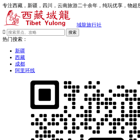
专注西藏，新疆，四川，云南旅游二十余年，纯玩优享，物超所
域龍旅行社

搜索
热门搜索：
新疆
西藏
成都
阿里环线