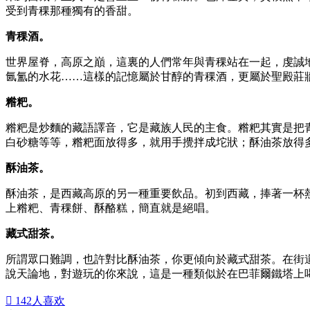
受到青稞那種獨有的香甜。
青稞酒。
世界屋脊，高原之巔，這裏的人們常年與青稞站在一起，虔誠
氤氳的水花……這樣的記憶屬於甘醇的青稞酒，更屬於聖殿莊
糌粑。
糌粑是炒麵的藏語譯音，它是藏族人民的主食。糌粑其實是把
白砂糖等等，糌粑面放得多，就用手攪拌成坨狀；酥油茶放得
酥油茶。
酥油茶，是西藏高原的另一種重要飲品。初到西藏，捧著一杯
上糌粑、青稞餅、酥酪糕，簡直就是絕唱。
藏式甜茶。
所謂眾口難調，也許對比酥油茶，你更傾向於藏式甜茶。在街
說天論地，對遊玩的你來說，這是一種類似於在巴菲爾鐵塔上

142
人喜欢