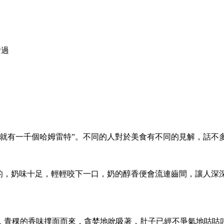
錯過
，就有一千個哈姆雷特”。不同的人對於美食有不同的見解，話不
成的，奶味十足，輕輕咬下一口，奶的醇香便會流連齒間，讓人深
，青稞的香味撲面而來，貪婪地吮吸著，肚子已經不爭氣地咕咕