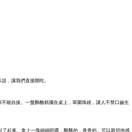
多說，讓我們直接開吃。
深不能自拔。一盤酥酪糕擺在桌上，翠圍珠繞，讓人不禁口齒生
叫了起來。拿上一塊細細咀嚼，酥酥的，香香的，可以親切地感