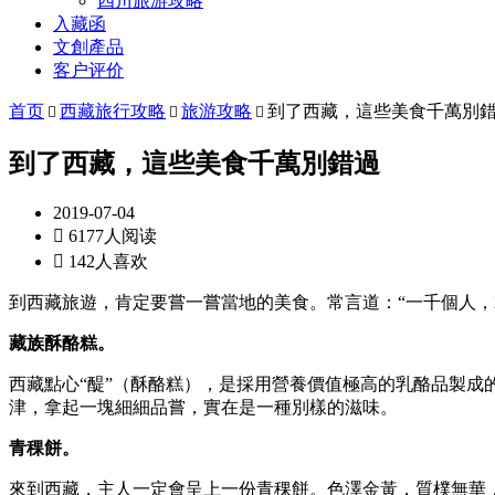
四川旅游攻略
入藏函
文創產品
客户评价
首页
西藏旅行攻略
旅游攻略
到了西藏，這些美食千萬別



到了西藏，這些美食千萬別錯過
2019-07-04

6177人阅读

142人喜欢
到西藏旅遊，肯定要嘗一嘗當地的美食。常言道：“一千個人
藏族酥酪糕。
西藏點心“醍”（酥酪糕），是採用營養價值極高的乳酪品製
津，拿起一塊細細品嘗，實在是一種別樣的滋味。
青稞餅。
來到西藏，主人一定會呈上一份青稞餅。色澤金黃，質樸無華