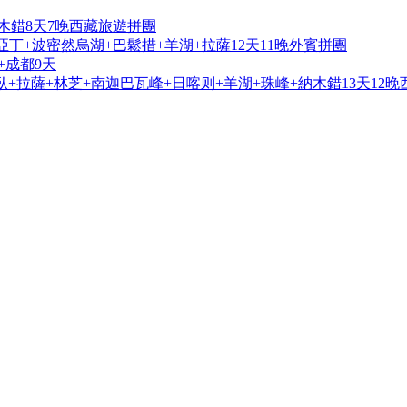
木錯8天7晚西藏旅遊拼團
亞丁+波密然烏湖+巴鬆措+羊湖+拉薩12天11晚外賓拼團
+成都9天
+拉薩+林芝+南迦巴瓦峰+日喀则+羊湖+珠峰+納木錯13天12