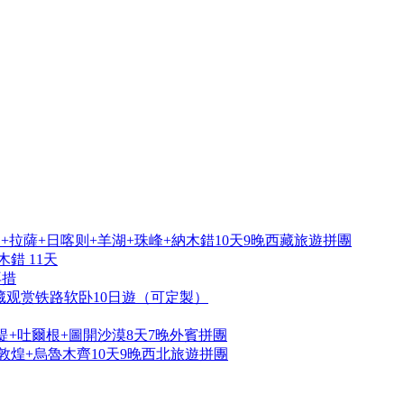
拉薩+日喀则+羊湖+珠峰+納木錯10天9晚西藏旅遊拼團
錯 11天
再措
藏观赏铁路软卧10日遊（可定製）
提+吐爾根+圖開沙漠8天7晚外賓拼團
敦煌+烏魯木齊10天9晚西北旅遊拼團