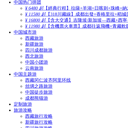
中国热门拼团
¥ 6480 起
【經典行程】拉薩+羊湖+日喀则+珠峰+納
¥ 11580 起
【318川藏線】成都出發+香格里拉+稻城
¥ 16800 起
【含大交通】吉隆坡/新加坡—西藏+西寧
¥ 11980 起
【含機票火車票】成都往返飛機+青藏軟臥
中国城市游
西藏旅游
新疆旅游
四川成都旅游
西北旅游
中国小团游
云南旅游
中国主题游
西藏冈仁波齐阿里环线
丝绸之路旅游
中国徒步旅游
成都熊猫游
定制旅游
旅游攻略
西藏旅行攻略
新疆旅行攻略