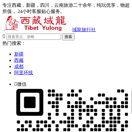
专注西藏，新疆，四川，云南旅游二十余年，纯玩优享，物超
所值， 24小时客服贴心服务。
域龍旅行社

搜索
热门搜索：
新疆
西藏
成都
阿里环线

微信