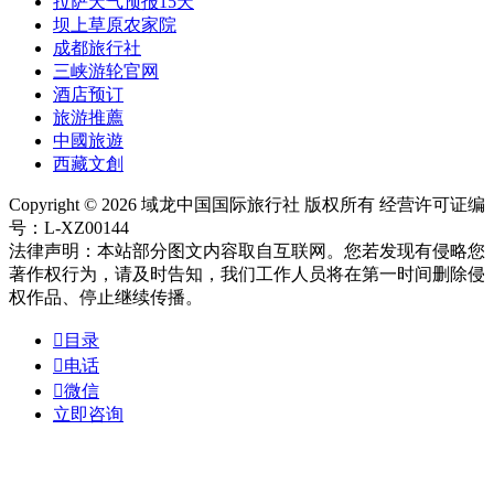
拉萨天气预报15天
坝上草原农家院
成都旅行社
三峡游轮官网
酒店预订
旅游推薦
中國旅遊
西藏文創
Copyright © 2026 域龙中国国际旅行社 版权所有 经营许可证编
号：L-XZ00144
法律声明：本站部分图文内容取自互联网。您若发现有侵略您
著作权行为，请及时告知，我们工作人员将在第一时间删除侵
权作品、停止继续传播。

目录

电话

微信
立即咨询