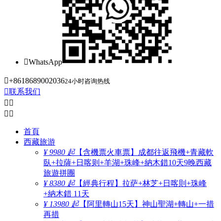

WhatsApp

+8618689002036
24小时咨询热线

联系我们




首頁
西藏旅游
¥ 9980 起
【含機票火車票】成都往返飛機+青藏軟
臥+拉薩+日喀则+羊湖+珠峰+納木錯10天9晚西藏
旅遊拼團
¥ 8380 起
【經典行程】拉萨+林芝+日喀則+珠峰
+納木錯 11天
¥ 13980 起
【阿里轉山15天】神山聖湖+轉山+一措
再措