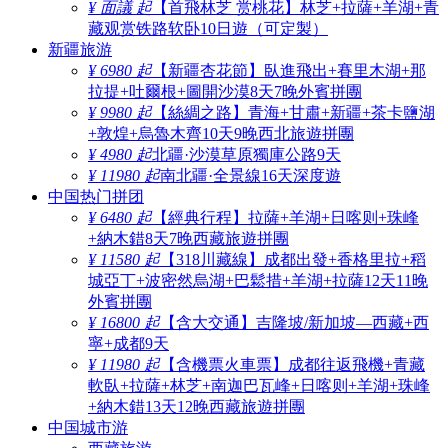
¥ 面議 起
【首飛林芝 赏桃花】林芝+拉薩+羊湖+青
藏观赏铁路软卧10日遊（可定製）
新疆旅游
¥ 6980 起
【新疆杏花節】臥進飛出+賽里木湖+那
拉提+吐爾根+圖開沙漠8天7晚外賓拼團
¥ 9980 起
【絲綢之路】青海+甘肅+新疆+茶卡鹽湖
+敦煌+烏魯木齊10天9晚西北旅遊拼團
¥ 4980 起
北疆·沙漠草原獨庫公路9天
¥ 11980 起
南北疆·全景線16天深度遊
中国热门拼团
¥ 6480 起
【經典行程】拉薩+羊湖+日喀则+珠峰
+納木錯8天7晚西藏旅遊拼團
¥ 11580 起
【318川藏線】成都出發+香格里拉+稻
城亞丁+波密然烏湖+巴鬆措+羊湖+拉薩12天11晚
外賓拼團
¥ 16800 起
【含大交通】吉隆坡/新加坡—西藏+西
寧+成都9天
¥ 11980 起
【含機票火車票】成都往返飛機+青藏
軟臥+拉薩+林芝+南迦巴瓦峰+日喀则+羊湖+珠峰
+納木錯13天12晚西藏旅遊拼團
中国城市游