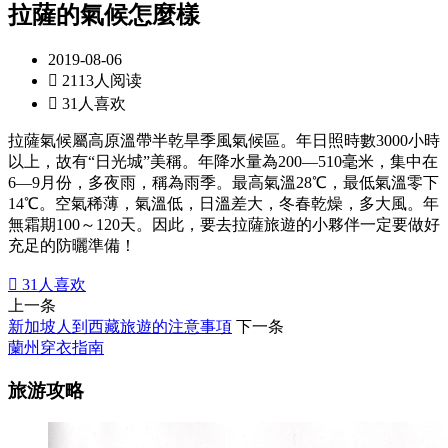
拉薩的氣候怎麼樣
2019-08-06

2113人阅读

31人喜欢
拉薩氣候屬高原溫帶半乾旱季風氣候區。年日照時數3000小時
以上，故有“日光城”美稱。年降水量為200—510毫米，集中在
6—9月份，多夜雨，稱為雨季。最高氣溫28℃，最低氣溫零下
14℃。空氣稀薄，氣溫低，日溫差大，冬春乾燥，多大風。年
無霜期100～120天。因此，要去拉薩旅遊的小夥伴一定要做好
充足的防曬準備！

31
人喜欢
上一条
新加坡人到西藏旅遊的注意事項
下一条
蘭州穿衣指南
旅游攻略