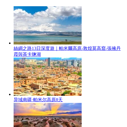
絲綢之路13日深度遊｜帕米爾高原-敦煌莫高窟-張掖丹
霞與茶卡鹽湖
异域南疆·帕米尔高原8天