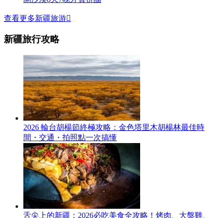
查看更多新疆旅游

新疆旅行攻略
2026 輪台胡楊節終極攻略：金色塔里木胡楊林最佳時
間・交通・拍照點一次搞懂
舌尖上的新疆：2026必吃美食全攻略！烤肉、大盤雞、