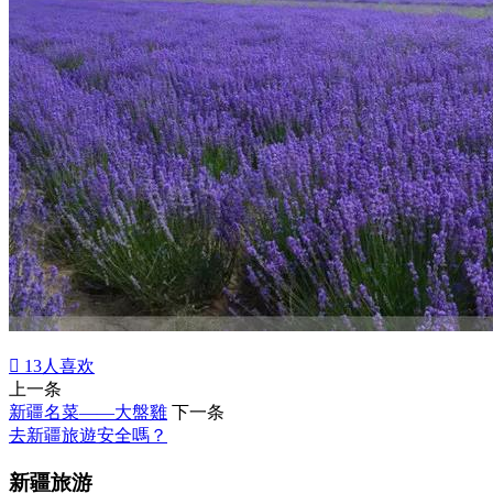

13
人喜欢
上一条
新疆名菜——大盤雞
下一条
去新疆旅遊安全嗎？
新疆旅游