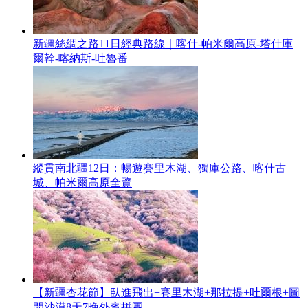
新疆絲綢之路11日經典路線｜喀什-帕米爾高原-塔什庫
爾幹-喀納斯-吐魯番
縱貫南北疆12日：暢遊賽里木湖、獨庫公路、喀什古
城、帕米爾高原全覽
【新疆杏花節】臥進飛出+賽里木湖+那拉提+吐爾根+圖
開沙漠8天7晚外賓拼團