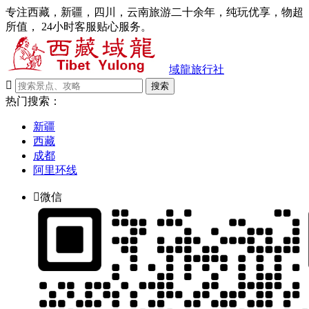
专注西藏，新疆，四川，云南旅游二十余年，纯玩优享，物超
所值， 24小时客服贴心服务。
域龍旅行社

搜索
热门搜索：
新疆
西藏
成都
阿里环线

微信