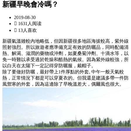
新疆早晚會冷嗎？
2019-08-30

1631人阅读

13人喜欢
新疆氣溫雖較內地略低，但因新疆很多地區海拔較高，紫外線
照射強烈。所以旅遊者應準備充足有效的防曬品，同時配備清
熱、解渴、滋潤的藥物或沖劑，如夏桑菊沖劑、十滴水等，以
免一時難以承受過於乾燥和酷熱的氣候。因為紫外線較強，所
以白天在太陽下一定記得穿防曬服，戴帽子。
除了要做好防曬，最好帶上1件厚點的外套, 中午一般天氣較
熱，正常情況下都是可以穿夏衣的。但我還是建議多帶一件防
風禦寒的外套，因為這邊除了早晚溫差大，偶爾風也很大。