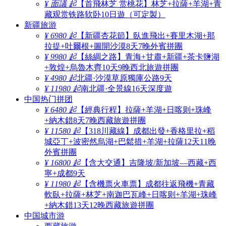
¥ 面議 起
【首飛林芝 赏桃花】林芝+拉薩+羊湖+青
藏观赏铁路软卧10日遊（可定製）
新疆旅游
¥ 6980 起
【新疆杏花節】臥進飛出+賽里木湖+那
拉提+吐爾根+圖開沙漠8天7晚外賓拼團
¥ 9980 起
【絲綢之路】青海+甘肅+新疆+茶卡鹽湖
+敦煌+烏魯木齊10天9晚西北旅遊拼團
¥ 4980 起
北疆·沙漠草原獨庫公路9天
¥ 11980 起
南北疆·全景線16天深度遊
中国热门拼团
¥ 6480 起
【經典行程】拉薩+羊湖+日喀则+珠峰
+納木錯8天7晚西藏旅遊拼團
¥ 11580 起
【318川藏線】成都出發+香格里拉+稻
城亞丁+波密然烏湖+巴鬆措+羊湖+拉薩12天11晚
外賓拼團
¥ 16800 起
【含大交通】吉隆坡/新加坡—西藏+西
寧+成都9天
¥ 11980 起
【含機票火車票】成都往返飛機+青藏
軟臥+拉薩+林芝+南迦巴瓦峰+日喀则+羊湖+珠峰
+納木錯13天12晚西藏旅遊拼團
中国城市游