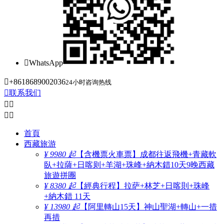

WhatsApp

+8618689002036
24小时咨询热线

联系我们




首頁
西藏旅游
¥ 9980 起
【含機票火車票】成都往返飛機+青藏軟
臥+拉薩+日喀则+羊湖+珠峰+納木錯10天9晚西藏
旅遊拼團
¥ 8380 起
【經典行程】拉萨+林芝+日喀則+珠峰
+納木錯 11天
¥ 13980 起
【阿里轉山15天】神山聖湖+轉山+一措
再措