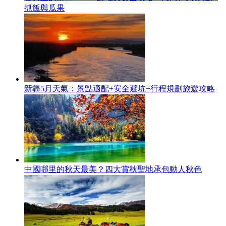
抓飯與瓜果
新疆5月天氣：景點適配+安全避坑+行程規劃旅遊攻略
中國哪里的秋天最美？四大賞秋聖地承包動人秋色