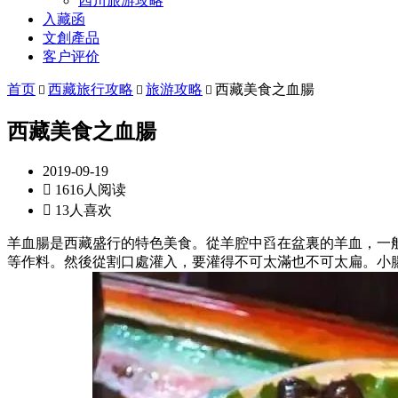
四川旅游攻略
入藏函
文創產品
客户评价
首页
西藏旅行攻略
旅游攻略
西藏美食之血腸



西藏美食之血腸
2019-09-19

1616人阅读

13人喜欢
羊血腸是西藏盛行的特色美食。從羊腔中舀在盆裏的羊血，一
等作料。然後從割口處灌入，要灌得不可太滿也不可太扁。小