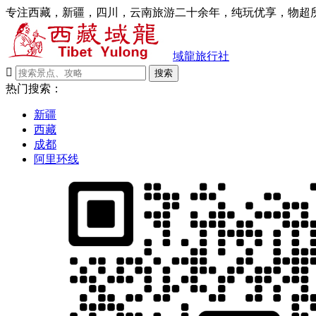
专注西藏，新疆，四川，云南旅游二十余年，纯玩优享，物超所
域龍旅行社

搜索
热门搜索：
新疆
西藏
成都
阿里环线