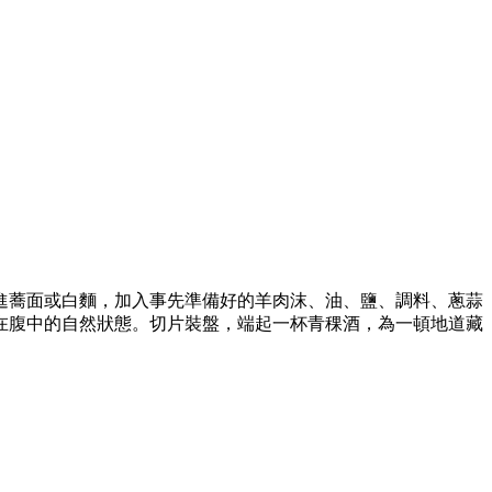
進蕎面或白麵，加入事先準備好的羊肉沫、油、鹽、調料、蔥蒜
在腹中的自然狀態。切片裝盤，端起一杯青稞酒，為一頓地道藏