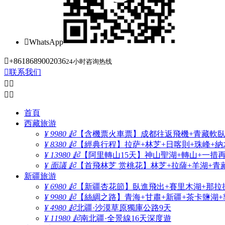

WhatsApp

+8618689002036
24小时咨询热线

联系我们




首頁
西藏旅游
¥ 9980 起
【含機票火車票】成都往返飛機+青藏軟臥+
¥ 8380 起
【經典行程】拉萨+林芝+日喀則+珠峰+納木
¥ 13980 起
【阿里轉山15天】神山聖湖+轉山+一措
¥ 面議 起
【首飛林芝 赏桃花】林芝+拉薩+羊湖+青
新疆旅游
¥ 6980 起
【新疆杏花節】臥進飛出+賽里木湖+那拉
¥ 9980 起
【絲綢之路】青海+甘肅+新疆+茶卡鹽湖+
¥ 4980 起
北疆·沙漠草原獨庫公路9天
¥ 11980 起
南北疆·全景線16天深度遊