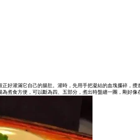
般正好灌滿它自己的腸肚。灌時，先用手把凝結的血塊攥碎，攪
腸為煮食方便，可以斷為四、五部分，煮出時盤纏一團，剛好像