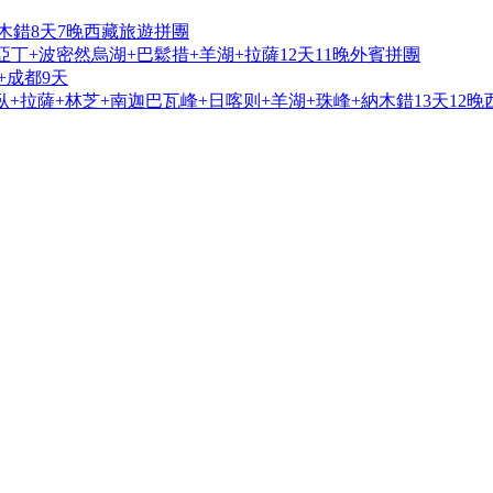
木錯8天7晚西藏旅遊拼團
亞丁+波密然烏湖+巴鬆措+羊湖+拉薩12天11晚外賓拼團
+成都9天
+拉薩+林芝+南迦巴瓦峰+日喀则+羊湖+珠峰+納木錯13天12