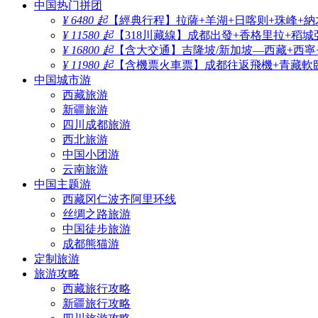
中国热门拼团
¥ 6480 起
【經典行程】拉薩+羊湖+日喀则+珠峰+納
¥ 11580 起
【318川藏線】成都出發+香格里拉+稻城
¥ 16800 起
【含大交通】吉隆坡/新加坡—西藏+西寧
¥ 11980 起
【含機票火車票】成都往返飛機+青藏軟臥
中国城市游
西藏旅游
新疆旅游
四川成都旅游
西北旅游
中国小团游
云南旅游
中国主题游
西藏冈仁波齐阿里环线
丝绸之路旅游
中国徒步旅游
成都熊猫游
定制旅游
旅游攻略
西藏旅行攻略
新疆旅行攻略