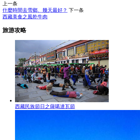
上一条
什麼時間去雪鄉、幾天最好？
下一条
西藏美食之風乾牛肉
旅游攻略
西藏民族節日之薩噶達瓦節