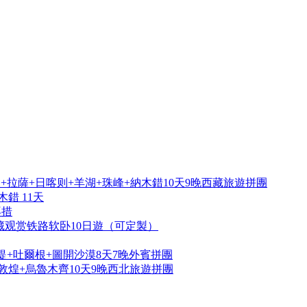
拉薩+日喀则+羊湖+珠峰+納木錯10天9晚西藏旅遊拼團
錯 11天
再措
藏观赏铁路软卧10日遊（可定製）
提+吐爾根+圖開沙漠8天7晚外賓拼團
敦煌+烏魯木齊10天9晚西北旅遊拼團