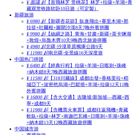
¥ 面議 起
【首飛林芝 赏桃花】林芝+拉薩+羊湖+青
藏观赏铁路软卧10日遊（可定製）
新疆旅游
¥ 6980 起
【新疆杏花節】臥進飛出+賽里木湖+那
拉提+吐爾根+圖開沙漠8天7晚外賓拼團
¥ 9980 起
【絲綢之路】青海+甘肅+新疆+茶卡鹽湖
+敦煌+烏魯木齊10天9晚西北旅遊拼團
¥ 4980 起
北疆·沙漠草原獨庫公路9天
¥ 11980 起
南北疆·全景線16天深度遊
中国热门拼团
¥ 6480 起
【經典行程】拉薩+羊湖+日喀则+珠峰
+納木錯8天7晚西藏旅遊拼團
¥ 11580 起
【318川藏線】成都出發+香格里拉+稻
城亞丁+波密然烏湖+巴鬆措+羊湖+拉薩12天11晚
外賓拼團
¥ 16800 起
【含大交通】吉隆坡/新加坡—西藏+西
寧+成都9天
¥ 11980 起
【含機票火車票】成都往返飛機+青藏
軟臥+拉薩+林芝+南迦巴瓦峰+日喀则+羊湖+珠峰
+納木錯13天12晚西藏旅遊拼團
中国城市游