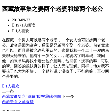
西藏故事集之娶两个老婆和嫁两个老公
2019-09-23

1971人阅读

1人喜欢
在西藏一个男人可以娶两个老婆，一个女人也可以嫁两个老
公。后者是因为贫穷，通常是兄弟两个娶一个老婆。前者竟然
也可以，而且是被允许和承认的。这是我和一个二十一岁的马
夫聊天得来的。他有个一岁的女儿，老婆名字叫卓玛。我问
他，如果卓玛再找个老公他介意吗，他回答：没事的嘛、可以
的嘛。回答的很认真的样子，让人无法理解。同样，他对我不
要孩子也大为不解，一个劲的说：没孩子，不行的嘛，至少两
个是要的。

1
人喜欢
上一条
西藏故事集之“跳舞”時被藏豬包圍
下一条
西藏美食之藏香豬