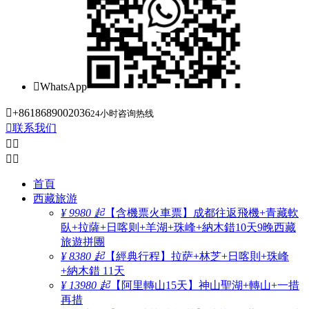

WhatsApp

+8618689002036
24小时咨询热线

联系我们




首頁
西藏旅游
¥ 9980 起
【含機票火車票】成都往返飛機+青藏軟
臥+拉薩+日喀则+羊湖+珠峰+納木錯10天9晚西藏
旅遊拼團
¥ 8380 起
【經典行程】拉萨+林芝+日喀則+珠峰
+納木錯 11天
¥ 13980 起
【阿里轉山15天】神山聖湖+轉山+一措
再措