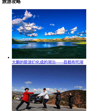
旅游攻略
大鵬的眼淚幻化成的湖泊——昌都布托湖