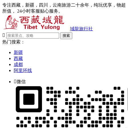
专注西藏，新疆，四川，云南旅游二十余年，纯玩优享，物超
所值， 24小时客服贴心服务。
域龍旅行社

搜索
热门搜索：
新疆
西藏
成都
阿里环线

微信