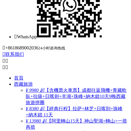

WhatsApp

+8618689002036
24小时咨询热线

联系我们




首頁
西藏旅游
¥ 9980 起
【含機票火車票】成都往返飛機+青藏軟
臥+拉薩+日喀则+羊湖+珠峰+納木錯10天9晚西藏
旅遊拼團
¥ 8380 起
【經典行程】拉萨+林芝+日喀則+珠峰
+納木錯 11天
¥ 13980 起
【阿里轉山15天】神山聖湖+轉山+一措
再措