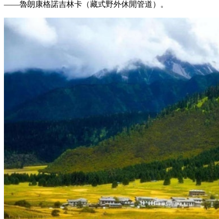
——魯朗康格諾吉林卡（藏式野外休閒管道）。