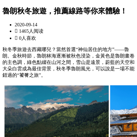
魯朗秋冬旅遊，推薦線路等你來體驗！
2020-09-14

1465人阅读

0人喜欢
秋冬季旅遊去西藏哪兒？當然首選“神仙居住的地方”——魯
朗。金秋時節，魯朗林海逐漸被秋色浸染，金黃色是魯朗畫卷
的主色調，綠色點綴在山河之間，雪山是遠景，蔚藍的天空和
大朵白雲成為最佳背景，秋冬季魯朗風光，可以說是一場不能
錯過的“饕餮之旅”。