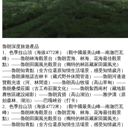
魯朗深度旅遊產品
1、色季拉山頂（海拔4772米）（觀中國最美山峰—南迦巴瓦
峰）——魯朗林海觀景台（魯朗雲海、林海、花海最佳觀景
點）——魯朗田園風光觀景台（獨特的林區藏家田園風光）
——魯朗知青點（全方位還原知情生活場景，感受知情歲月）
——魯朗康格諾吉林卡（藏式野外休閒管道）——魯朗河邊遊
覽觀光道（河、林間道）——魯朗高山牧場（高山草甸）——
魯朗桑傑莊園（古工布莊園文化）——魯朗紮西崗村（藏地新
農牧區建設縮影）——魯朗貢措（高山湖泊）——雅伊溝（原
始森林、湖泊）——巴嘎峽谷（打卡）
2、色季拉山頂（海拔4772米）（觀中國最美山峰—南迦巴瓦
峰）——魯朗林海觀景台（魯朗雲海、林海、花海最佳觀景
點）——魯朗田園風光觀景台（獨特的林區藏家田園風光）
——魯朗知青點（全方位還原知情生活場景，感受知情歲月）