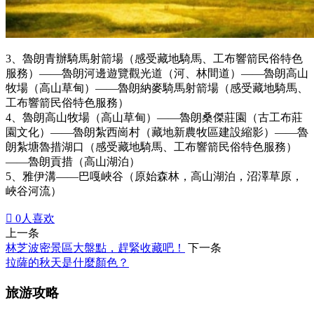
3、魯朗青辦騎馬射箭場（感受藏地騎馬、工布響箭民俗特色
服務）——魯朗河邊遊覽觀光道（河、林間道）——魯朗高山
牧場（高山草甸）——魯朗納麥騎馬射箭場（感受藏地騎馬、
工布響箭民俗特色服務）
4、魯朗高山牧場（高山草甸）——魯朗桑傑莊園（古工布莊
園文化）——魯朗紮西崗村（藏地新農牧區建設縮影）——魯
朗紮塘魯措湖口（感受藏地騎馬、工布響箭民俗特色服務）
——魯朗貢措（高山湖泊）
5、雅伊溝——巴嘎峽谷（原始森林，高山湖泊，沼澤草原，
峽谷河流）

0
人喜欢
上一条
林芝波密景區大盤點，趕緊收藏吧！
下一条
拉薩的秋天是什麼顏色？
旅游攻略