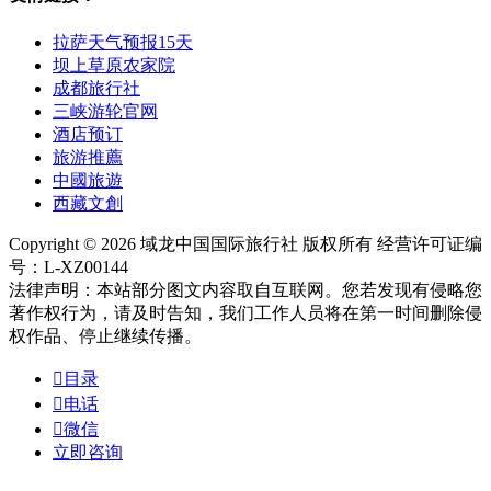
拉萨天气预报15天
坝上草原农家院
成都旅行社
三峡游轮官网
酒店预订
旅游推薦
中國旅遊
西藏文創
Copyright © 2026 域龙中国国际旅行社 版权所有 经营许可证编
号：L-XZ00144
法律声明：本站部分图文内容取自互联网。您若发现有侵略您
著作权行为，请及时告知，我们工作人员将在第一时间删除侵
权作品、停止继续传播。

目录

电话

微信
立即咨询