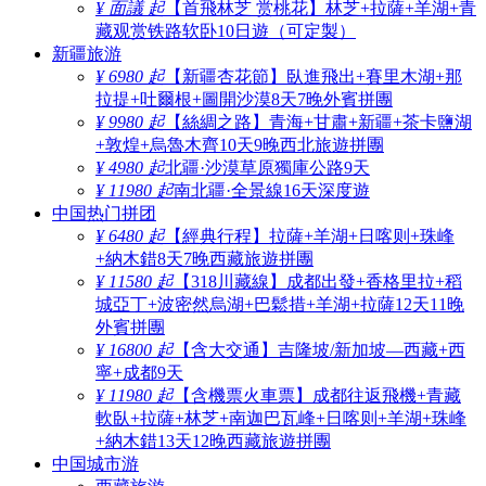
¥ 面議 起
【首飛林芝 赏桃花】林芝+拉薩+羊湖+青
藏观赏铁路软卧10日遊（可定製）
新疆旅游
¥ 6980 起
【新疆杏花節】臥進飛出+賽里木湖+那
拉提+吐爾根+圖開沙漠8天7晚外賓拼團
¥ 9980 起
【絲綢之路】青海+甘肅+新疆+茶卡鹽湖
+敦煌+烏魯木齊10天9晚西北旅遊拼團
¥ 4980 起
北疆·沙漠草原獨庫公路9天
¥ 11980 起
南北疆·全景線16天深度遊
中国热门拼团
¥ 6480 起
【經典行程】拉薩+羊湖+日喀则+珠峰
+納木錯8天7晚西藏旅遊拼團
¥ 11580 起
【318川藏線】成都出發+香格里拉+稻
城亞丁+波密然烏湖+巴鬆措+羊湖+拉薩12天11晚
外賓拼團
¥ 16800 起
【含大交通】吉隆坡/新加坡—西藏+西
寧+成都9天
¥ 11980 起
【含機票火車票】成都往返飛機+青藏
軟臥+拉薩+林芝+南迦巴瓦峰+日喀则+羊湖+珠峰
+納木錯13天12晚西藏旅遊拼團
中国城市游