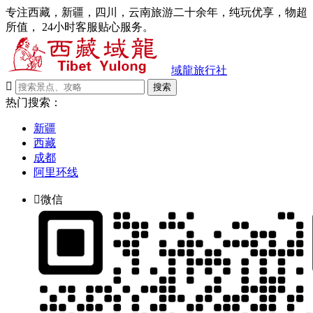
专注西藏，新疆，四川，云南旅游二十余年，纯玩优享，物超
所值， 24小时客服贴心服务。
域龍旅行社

搜索
热门搜索：
新疆
西藏
成都
阿里环线

微信