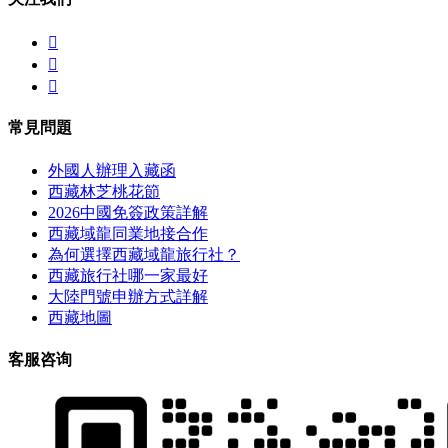



常見問題
外國人辦理入藏函
西藏林芝桃花節
2026中國免簽政策詳解
西藏域龍同業地接合作
為何選擇西藏域龍旅行社？
西藏旅行社哪一家最好
大陸門號申辦方式詳解
西藏地圖
客服咨询