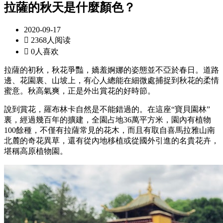
拉薩的秋天是什麼顏色？
2020-09-17

2368人阅读

0人喜欢
拉薩的初秋，秋花爭豔，嬌羞婀娜的姿態並不亞於春日。道路
邊、花園裏、山坡上，有心人總能在細微處捕捉到秋花的柔情
蜜意。秋高氣爽，正是外出賞花的好時節。
說到賞花，羅布林卡自然是不能錯過的。在這座“寶貝園林”
裏，經過幾百年的擴建，全園占地36萬平方米，園內有植物
100餘種，不僅有拉薩常見的花木，而且有取自喜馬拉雅山南
北麓的奇花異草，還有從內地移植或從國外引進的名貴花卉，
堪稱高原植物園。