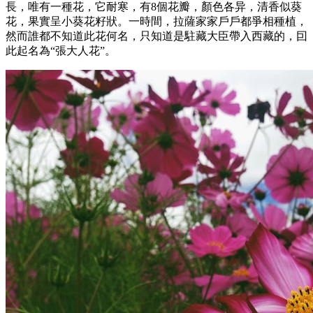
長，唯有一種花，它耐寒，有8個花瓣，顏色各异，清香似葵
花，果實呈小葵花籽狀。一時間，拉薩家家戶戶都爭相種植，
然而誰都不知道此花何名，只知道是駐藏大臣帶入西藏的，囙
此起名為“張大人花”。