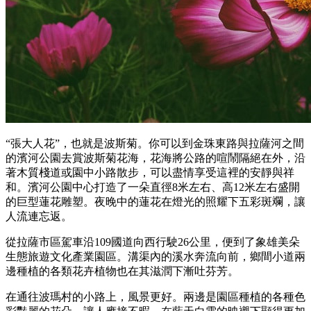
“張大人花”，也就是波斯菊。你可以到金珠東路與拉薩河之間
的濱河公園去賞波斯菊花海，花海將公路的喧鬧隔絕在外，沿
著木質棧道或園中小路散步，可以盡情享受這裡的安靜與祥
和。濱河公園中心打造了一朵直徑8米左右、高12米左右盛開
的巨型蓮花雕塑。夜晚中的蓮花在燈光的照耀下五彩斑斕，讓
人流連忘返。
從拉薩市區駕車沿109國道向西行駛26公里，便到了象雄美朵
生態旅遊文化產業園區。溝渠內的溪水奔流向前，鄉間小道兩
邊種植的各類花卉植物也在其滋潤下漸吐芬芳。
在通往波瑪村的小路上，風景更好。兩邊是園區種植的各種色