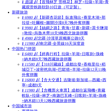
¥ 面議 起
【首飛林芝 赏桃花】林芝+拉薩+羊湖+青
藏观赏铁路软卧10日遊（可定製）
新疆旅游
¥ 6980 起
【新疆杏花節】臥進飛出+賽里木湖+那
拉提+吐爾根+圖開沙漠8天7晚外賓拼團
¥ 9980 起
【絲綢之路】青海+甘肅+新疆+茶卡鹽湖
+敦煌+烏魯木齊10天9晚西北旅遊拼團
¥ 4980 起
北疆·沙漠草原獨庫公路9天
¥ 11980 起
南北疆·全景線16天深度遊
中国热门拼团
¥ 6480 起
【經典行程】拉薩+羊湖+日喀则+珠峰
+納木錯8天7晚西藏旅遊拼團
¥ 11580 起
【318川藏線】成都出發+香格里拉+稻
城亞丁+波密然烏湖+巴鬆措+羊湖+拉薩12天11晚
外賓拼團
¥ 16800 起
【含大交通】吉隆坡/新加坡—西藏+西
寧+成都9天
¥ 11980 起
【含機票火車票】成都往返飛機+青藏
軟臥+拉薩+林芝+南迦巴瓦峰+日喀则+羊湖+珠峰
+納木錯13天12晚西藏旅遊拼團
中国城市游