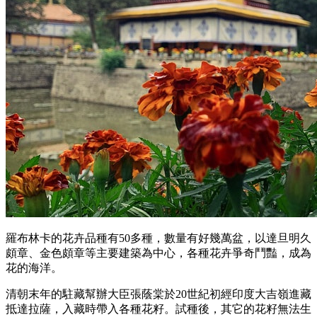
羅布林卡的花卉品種有50多種，數量有好幾萬盆，以達旦明久
頗章、金色頗章等主要建築為中心，各種花卉爭奇鬥豔，成為
花的海洋。
清朝末年的駐藏幫辦大臣張蔭棠於20世紀初經印度大吉嶺進藏
抵達拉薩，入藏時帶入各種花籽。試種後，其它的花籽無法生