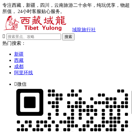
专注西藏，新疆，四川，云南旅游二十余年，纯玩优享，物超
所值， 24小时客服贴心服务。
域龍旅行社

搜索
热门搜索：
新疆
西藏
成都
阿里环线

微信