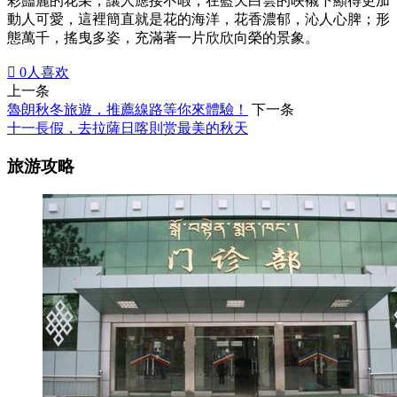
彩豔麗的花朵，讓人應接不暇，在藍天白雲的映襯下顯得更加
動人可愛，這裡簡直就是花的海洋，花香濃郁，沁人心脾；形
態萬千，搖曳多姿，充滿著一片欣欣向榮的景象。

0
人喜欢
上一条
魯朗秋冬旅遊，推薦線路等你來體驗！
下一条
十一長假，去拉薩日喀則赏最美的秋天
旅游攻略