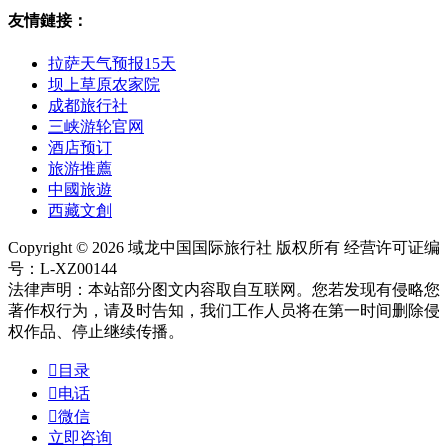
友情鏈接：
拉萨天气预报15天
坝上草原农家院
成都旅行社
三峡游轮官网
酒店预订
旅游推薦
中國旅遊
西藏文創
Copyright © 2026 域龙中国国际旅行社 版权所有 经营许可证编
号：L-XZ00144
法律声明：本站部分图文内容取自互联网。您若发现有侵略您
著作权行为，请及时告知，我们工作人员将在第一时间删除侵
权作品、停止继续传播。

目录

电话

微信
立即咨询