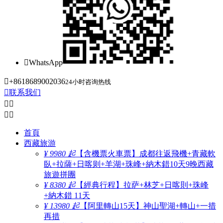

WhatsApp

+8618689002036
24小时咨询热线

联系我们




首頁
西藏旅游
¥ 9980 起
【含機票火車票】成都往返飛機+青藏軟
臥+拉薩+日喀则+羊湖+珠峰+納木錯10天9晚西藏
旅遊拼團
¥ 8380 起
【經典行程】拉萨+林芝+日喀則+珠峰
+納木錯 11天
¥ 13980 起
【阿里轉山15天】神山聖湖+轉山+一措
再措