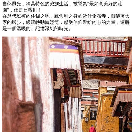
自然風光，獨具特色的藏族生活，被譽為“最如意美好的莊
園”，便是日喀則！
在歷代班禪的住錫之地，藏舍利之身的紮什倫布寺，跟隨著大
家的脚步，緩緩轉動轉經筒，感受信仰帶給內心的力量，這將
是一個溫暖的、記憶深刻的時光。