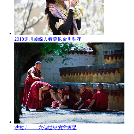
2018走川藏線去看萬畝金川梨花
沙拉寺——六個世紀的辯經聲