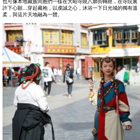
也可像本地藏族同胞們一樣在大昭寺繞八廓街轉經，在寺院裏
許下心願…穿起藏袍，以虔誠之心，沐浴一下日光城的獨有溫
柔，與這片天地融為一體。