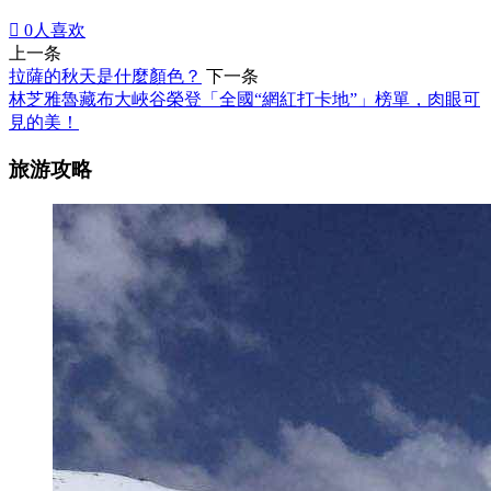

0
人喜欢
上一条
拉薩的秋天是什麼顏色？
下一条
林芝雅魯藏布大峽谷榮登「全國“網紅打卡地”」榜單，肉眼可
見的美！
旅游攻略