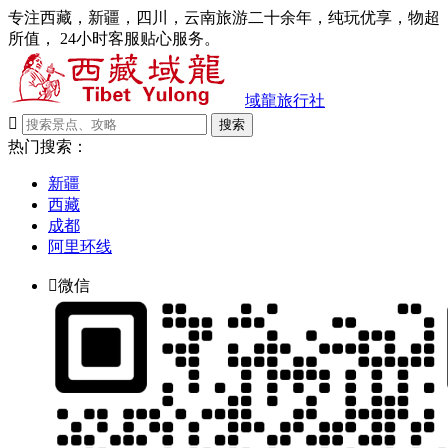
专注西藏，新疆，四川，云南旅游二十余年，纯玩优享，物超
所值， 24小时客服贴心服务。
域龍旅行社

搜索
热门搜索：
新疆
西藏
成都
阿里环线

微信