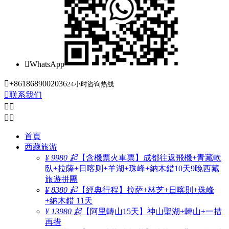

WhatsApp

+8618689002036
24小时咨询热线

联系我们




首頁
西藏旅游
¥ 9980 起
【含機票火車票】成都往返飛機+青藏軟
臥+拉薩+日喀则+羊湖+珠峰+納木錯10天9晚西藏
旅遊拼團
¥ 8380 起
【經典行程】拉萨+林芝+日喀則+珠峰
+納木錯 11天
¥ 13980 起
【阿里轉山15天】神山聖湖+轉山+一措
再措