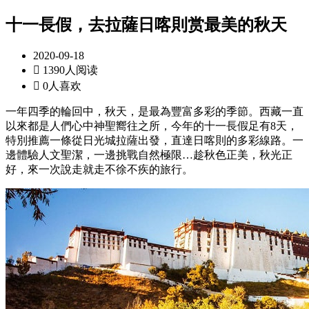
十一長假，去拉薩日喀則赏最美的秋天
2020-09-18

1390人阅读

0人喜欢
一年四季的輪回中，秋天，是最為豐富多彩的季節。西藏一直
以來都是人們心中神聖嚮往之所，今年的十一長假足有8天，
特別推薦一條從日光城拉薩出發，直達日喀則的多彩線路。一
邊體驗人文聖潔，一邊挑戰自然極限…趁秋色正美，秋光正
好，來一次說走就走不徐不疾的旅行。