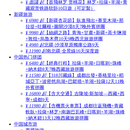
¥ 面議 起
【首飛林芝 赏桃花】林芝+拉薩+羊湖+青
藏观赏铁路软卧10日遊（可定製）
新疆旅游
¥ 6980 起
【新疆杏花節】臥進飛出+賽里木湖+那
拉提+吐爾根+圖開沙漠8天7晚外賓拼團
¥ 9980 起
【絲綢之路】青海+甘肅+新疆+茶卡鹽湖
+敦煌+烏魯木齊10天9晚西北旅遊拼團
¥ 4980 起
北疆·沙漠草原獨庫公路9天
¥ 11980 起
南北疆·全景線16天深度遊
中国热门拼团
¥ 6480 起
【經典行程】拉薩+羊湖+日喀则+珠峰
+納木錯8天7晚西藏旅遊拼團
¥ 11580 起
【318川藏線】成都出發+香格里拉+稻
城亞丁+波密然烏湖+巴鬆措+羊湖+拉薩12天11晚
外賓拼團
¥ 16800 起
【含大交通】吉隆坡/新加坡—西藏+西
寧+成都9天
¥ 11980 起
【含機票火車票】成都往返飛機+青藏
軟臥+拉薩+林芝+南迦巴瓦峰+日喀则+羊湖+珠峰
+納木錯13天12晚西藏旅遊拼團
中国城市游