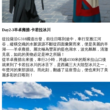
Day2-3羊卓雍措-卡若拉冰川
從拉薩沿G318國道出發，前往日喀則途中，車行至雅江河
谷，縱橫交織的水脈源源不斷從四面彙聚而來，便是美麗的羊
湖——羊卓雍措。層次極為豐富的藍色湖水，波光粼粼，清澈
見底，如此的美物必定是神之所賜！
從羊卓雍措出來後，車行2小時，跨越4330米的斯米拉山口後
就來到了卡若拉冰川的冰舌下，是西藏三大大陸型冰川之一，
年楚河的東部源頭。而此刻，翻越了這座雪山，便也來到了美
麗多彩的日喀則！