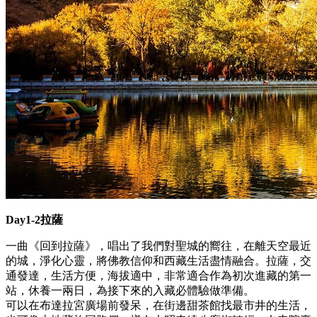
Day1-2拉薩
一曲《回到拉薩》，唱出了我們對聖城的嚮往，在離天空最近
的城，淨化心靈，將佛教信仰和西藏生活盡情融合。拉薩，交
通發達，生活方便，海拔適中，非常適合作為初次進藏的第一
站，休養一兩日，為接下來的入藏必體驗做準備。
可以在布達拉宮廣場前發呆，在街邊甜茶館找最市井的生活，