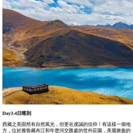
Day3-4日喀則
西藏之美固然有自然風光，但更在虔誠的信仰！有這樣一個地
方，位於雅魯藏布江和年楚河交匯處的世外莊園，美麗旖旎的