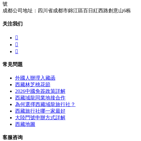
號
成都公司地址：四川省成都市錦江區百日紅西路創意山6栋
关注我们



常見問題
外國人辦理入藏函
西藏林芝桃花節
2026中國免簽政策詳解
西藏域龍同業地接合作
為何選擇西藏域龍旅行社？
西藏旅行社哪一家最好
大陸門號申辦方式詳解
西藏地圖
客服咨询