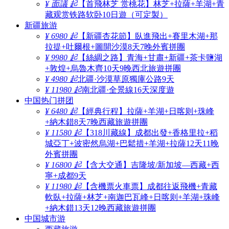
¥ 面議 起
【首飛林芝 赏桃花】林芝+拉薩+羊湖+青
藏观赏铁路软卧10日遊（可定製）
新疆旅游
¥ 6980 起
【新疆杏花節】臥進飛出+賽里木湖+那
拉提+吐爾根+圖開沙漠8天7晚外賓拼團
¥ 9980 起
【絲綢之路】青海+甘肅+新疆+茶卡鹽湖
+敦煌+烏魯木齊10天9晚西北旅遊拼團
¥ 4980 起
北疆·沙漠草原獨庫公路9天
¥ 11980 起
南北疆·全景線16天深度遊
中国热门拼团
¥ 6480 起
【經典行程】拉薩+羊湖+日喀则+珠峰
+納木錯8天7晚西藏旅遊拼團
¥ 11580 起
【318川藏線】成都出發+香格里拉+稻
城亞丁+波密然烏湖+巴鬆措+羊湖+拉薩12天11晚
外賓拼團
¥ 16800 起
【含大交通】吉隆坡/新加坡—西藏+西
寧+成都9天
¥ 11980 起
【含機票火車票】成都往返飛機+青藏
軟臥+拉薩+林芝+南迦巴瓦峰+日喀则+羊湖+珠峰
+納木錯13天12晚西藏旅遊拼團
中国城市游