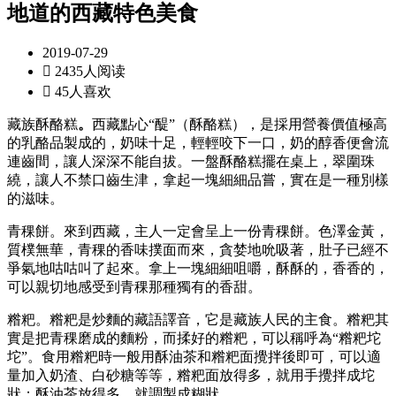
地道的西藏特色美食
2019-07-29

2435人阅读

45人喜欢
藏族酥酪糕
。
西藏點心“醍”（酥酪糕），是採用營養價值極高
的乳酪品製成的，奶味十足，輕輕咬下一口，奶的醇香便會流
連齒間，讓人深深不能自拔。一盤酥酪糕擺在桌上，翠圍珠
繞，讓人不禁口齒生津，拿起一塊細細品嘗，實在是一種別樣
的滋味。
青稞餅。來到西藏，主人一定會呈上一份青稞餅。色澤金黃，
質樸無華，青稞的香味撲面而來，貪婪地吮吸著，肚子已經不
爭氣地咕咕叫了起來。拿上一塊細細咀嚼，酥酥的，香香的，
可以親切地感受到青稞那種獨有的香甜。
糌粑。糌粑是炒麵的藏語譯音，它是藏族人民的主食。糌粑其
實是把青稞磨成的麵粉，而揉好的糌粑，可以稱呼為“糌粑坨
坨”。食用糌粑時一般用酥油茶和糌粑面攪拌後即可，可以適
量加入奶渣、白砂糖等等，糌粑面放得多，就用手攪拌成坨
狀；酥油茶放得多，就調製成糊狀。