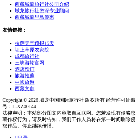
西藏域龍旅行社公司介紹
域龙旅行社资深专业顾问
西藏域龍早鳥優惠
友情鏈接：
拉萨天气预报15天
坝上草原农家院
成都旅行社
三峡游轮官网
酒店预订
旅游推薦
中國旅遊
西藏文創
Copyright © 2026 域龙中国国际旅行社 版权所有 经营许可证编
号：L-XZ00144
法律声明：本站部分图文内容取自互联网。您若发现有侵略您
著作权行为，请及时告知，我们工作人员将在第一时间删除侵
权作品、停止继续传播。

目录