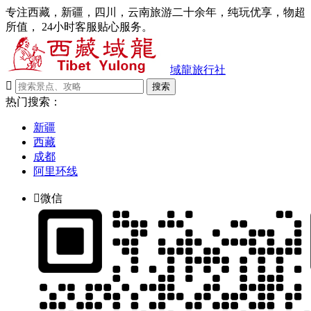
专注西藏，新疆，四川，云南旅游二十余年，纯玩优享，物超
所值， 24小时客服贴心服务。
域龍旅行社

搜索
热门搜索：
新疆
西藏
成都
阿里环线

微信