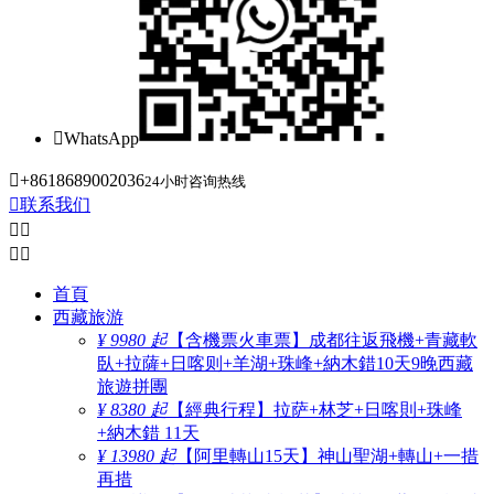

WhatsApp

+8618689002036
24小时咨询热线

联系我们




首頁
西藏旅游
¥ 9980 起
【含機票火車票】成都往返飛機+青藏軟
臥+拉薩+日喀则+羊湖+珠峰+納木錯10天9晚西藏
旅遊拼團
¥ 8380 起
【經典行程】拉萨+林芝+日喀則+珠峰
+納木錯 11天
¥ 13980 起
【阿里轉山15天】神山聖湖+轉山+一措
再措