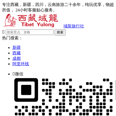
专注西藏，新疆，四川，云南旅游二十余年，纯玩优享，物超
所值， 24小时客服贴心服务。
域龍旅行社

搜索
热门搜索：
新疆
西藏
成都
阿里环线

微信