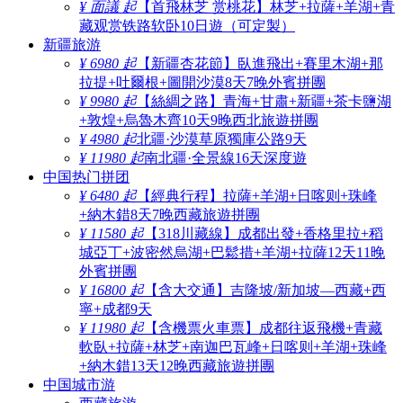
¥ 面議 起
【首飛林芝 赏桃花】林芝+拉薩+羊湖+青
藏观赏铁路软卧10日遊（可定製）
新疆旅游
¥ 6980 起
【新疆杏花節】臥進飛出+賽里木湖+那
拉提+吐爾根+圖開沙漠8天7晚外賓拼團
¥ 9980 起
【絲綢之路】青海+甘肅+新疆+茶卡鹽湖
+敦煌+烏魯木齊10天9晚西北旅遊拼團
¥ 4980 起
北疆·沙漠草原獨庫公路9天
¥ 11980 起
南北疆·全景線16天深度遊
中国热门拼团
¥ 6480 起
【經典行程】拉薩+羊湖+日喀则+珠峰
+納木錯8天7晚西藏旅遊拼團
¥ 11580 起
【318川藏線】成都出發+香格里拉+稻
城亞丁+波密然烏湖+巴鬆措+羊湖+拉薩12天11晚
外賓拼團
¥ 16800 起
【含大交通】吉隆坡/新加坡—西藏+西
寧+成都9天
¥ 11980 起
【含機票火車票】成都往返飛機+青藏
軟臥+拉薩+林芝+南迦巴瓦峰+日喀则+羊湖+珠峰
+納木錯13天12晚西藏旅遊拼團
中国城市游