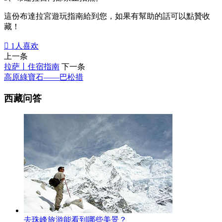
這份布達拉宮遊玩指南給到您，如果有幫助的話可以點贊收
藏！

1
人喜欢
上一条
拉萨丨住宿指南
下一条
高原綠寶石——巴松措
西藏问答
去珠峰旅游能看到哪些美景？