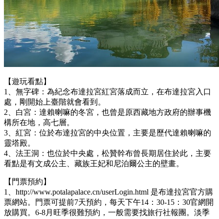
【遊玩看點】
1、無字碑：為紀念布達拉宮紅宮落成而立，在布達拉宮入口
處，剛開始上臺階就會看到。
2、白宮：達賴喇嘛的冬宮，也曾是原西藏地方政府的辦事機
構所在地，高七層。
3、紅宮：位於布達拉宮的中央位置，主要是歷代達賴喇嘛的
靈塔殿。
4、法王洞：也位於中央處，松贊幹布曾長期居住於此，主要
看點是有文成公主、藏族王妃和尼泊爾公主的壁畫。
【門票預約】
1、http://www.potalapalace.cn/userLogin.html 是布達拉宮官方購
票網站。門票可提前7天預約，每天下午14：30-15：30官網開
放購買。6-8月旺季很難預約，一般需要找旅行社報團。淡季