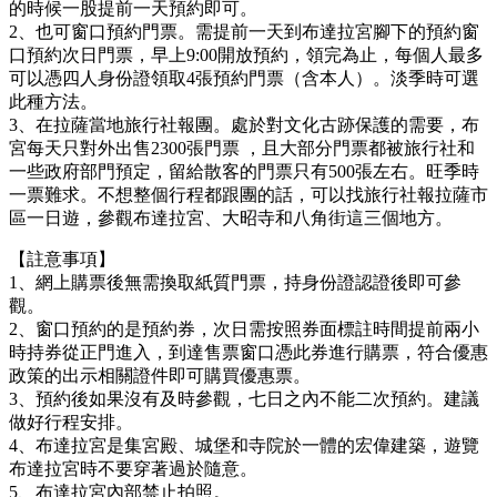
的時候一股提前一天預約即可。
2、也可窗口預約門票。需提前一天到布達拉宮腳下的預約窗
口預約次日門票，早上9:00開放預約，領完為止，每個人最多
可以憑四人身份證領取4張預約門票（含本人）。淡季時可選
此種方法。
3、在拉薩當地旅行社報團。處於對文化古跡保護的需要，布
宮每天只對外出售2300張門票 ，且大部分門票都被旅行社和
一些政府部門預定，留給散客的門票只有500張左右。旺季時
一票難求。不想整個行程都跟團的話，可以找旅行社報拉薩市
區一日遊，參觀布達拉宮、大昭寺和八角街這三個地方。
【註意事項】
1、網上購票後無需換取紙質門票，持身份證認證後即可參
觀。
2、窗口預約的是預約券，次日需按照券面標註時間提前兩小
時持券從正門進入，到達售票窗口憑此券進行購票，符合優惠
政策的出示相關證件即可購買優惠票。
3、預約後如果沒有及時參觀，七日之內不能二次預約。建議
做好行程安排。
4、布達拉宮是集宮殿、城堡和寺院於一體的宏偉建築，遊覽
布達拉宮時不要穿著過於隨意。
5、布達拉宮內部禁止拍照。