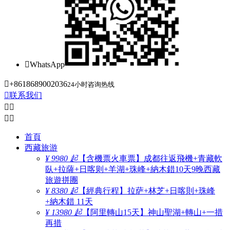

WhatsApp

+8618689002036
24小时咨询热线

联系我们




首頁
西藏旅游
¥ 9980 起
【含機票火車票】成都往返飛機+青藏軟
臥+拉薩+日喀则+羊湖+珠峰+納木錯10天9晚西藏
旅遊拼團
¥ 8380 起
【經典行程】拉萨+林芝+日喀則+珠峰
+納木錯 11天
¥ 13980 起
【阿里轉山15天】神山聖湖+轉山+一措
再措