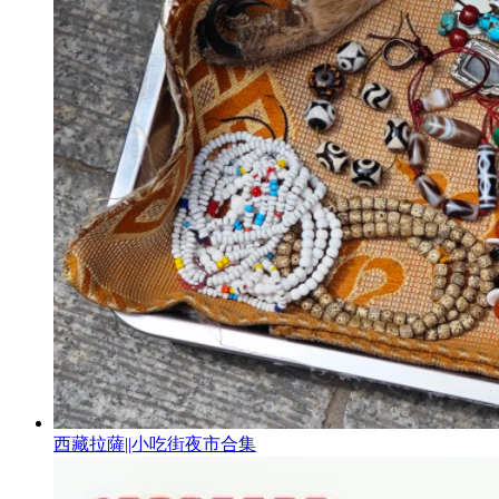
西藏拉薩||小吃街夜市合集