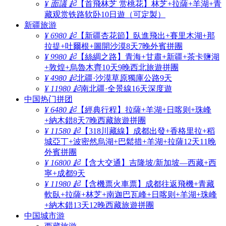
¥ 面議 起
【首飛林芝 赏桃花】林芝+拉薩+羊湖+青
藏观赏铁路软卧10日遊（可定製）
新疆旅游
¥ 6980 起
【新疆杏花節】臥進飛出+賽里木湖+那
拉提+吐爾根+圖開沙漠8天7晚外賓拼團
¥ 9980 起
【絲綢之路】青海+甘肅+新疆+茶卡鹽湖
+敦煌+烏魯木齊10天9晚西北旅遊拼團
¥ 4980 起
北疆·沙漠草原獨庫公路9天
¥ 11980 起
南北疆·全景線16天深度遊
中国热门拼团
¥ 6480 起
【經典行程】拉薩+羊湖+日喀则+珠峰
+納木錯8天7晚西藏旅遊拼團
¥ 11580 起
【318川藏線】成都出發+香格里拉+稻
城亞丁+波密然烏湖+巴鬆措+羊湖+拉薩12天11晚
外賓拼團
¥ 16800 起
【含大交通】吉隆坡/新加坡—西藏+西
寧+成都9天
¥ 11980 起
【含機票火車票】成都往返飛機+青藏
軟臥+拉薩+林芝+南迦巴瓦峰+日喀则+羊湖+珠峰
+納木錯13天12晚西藏旅遊拼團
中国城市游