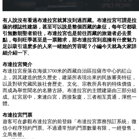
有人說沒有看過布達拉宮就算沒到過西藏。布達拉宮可謂是拉
薩的標誌性建築，甚至可以說是整個西藏的象征，每年它都吸
引無數朝聖者前往，布達拉宮也是前往西藏的旅遊者必去景
點，每到旺季甚至是一票難求，那布達拉宮到底擁有什麽魅力
足以吸引這麽多的人來一睹她的芳容呢？小編今天就為大家詳
細介紹一下
。
布達拉宮簡介
布達拉宮座落在海拔3700米的西藏自治區拉薩市中心的紅山
上，因其建造的悠久歷史，建築所表現出來的民族審美特征，
以及對研究藏民族社會歷史、文化、宗教所具有的特殊價值，
而成為舉世聞名的名勝古跡。布達拉宮的主體建築由三部分組
成。紅宮居中，東連白宮，西接紮廈，三者相互貫通，渾然一
體。
布達拉宮門票
遊客可在參觀布達拉宮的前登錄「布達拉宮票務預訂系統」微
信小程序預約門票。不過通常預約門票數量有限，一經發售，
立馬售罄。