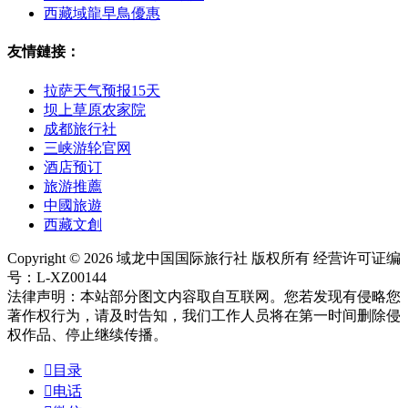
西藏域龍早鳥優惠
友情鏈接：
拉萨天气预报15天
坝上草原农家院
成都旅行社
三峡游轮官网
酒店预订
旅游推薦
中國旅遊
西藏文創
Copyright © 2026 域龙中国国际旅行社 版权所有 经营许可证编
号：L-XZ00144
法律声明：本站部分图文内容取自互联网。您若发现有侵略您
著作权行为，请及时告知，我们工作人员将在第一时间删除侵
权作品、停止继续传播。

目录

电话