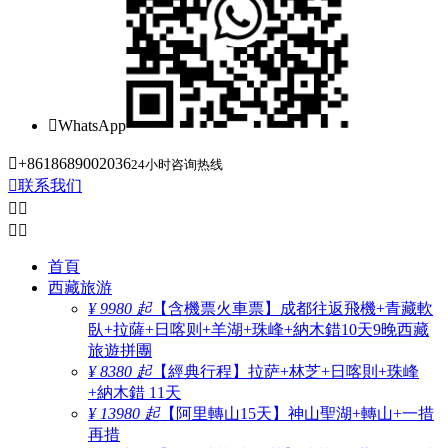

WhatsApp

+8618689002036
24小时咨询热线

联系我们




首頁
西藏旅游
¥ 9980 起
【含機票火車票】成都往返飛機+青藏軟
臥+拉薩+日喀则+羊湖+珠峰+納木錯10天9晚西藏
旅遊拼團
¥ 8380 起
【經典行程】拉萨+林芝+日喀則+珠峰
+納木錯 11天
¥ 13980 起
【阿里轉山15天】神山聖湖+轉山+一措
再措