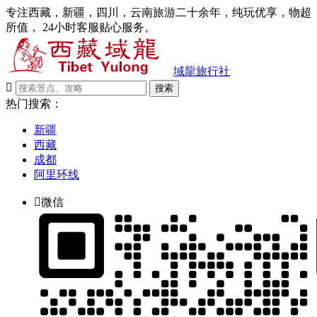
专注西藏，新疆，四川，云南旅游二十余年，纯玩优享，物超
所值， 24小时客服贴心服务。
域龍旅行社

搜索
热门搜索：
新疆
西藏
成都
阿里环线

微信