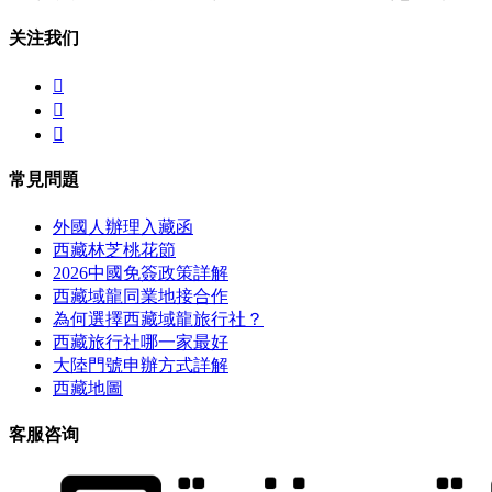
关注我们



常見問題
外國人辦理入藏函
西藏林芝桃花節
2026中國免簽政策詳解
西藏域龍同業地接合作
為何選擇西藏域龍旅行社？
西藏旅行社哪一家最好
大陸門號申辦方式詳解
西藏地圖
客服咨询