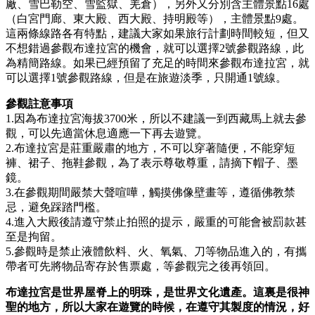
廠、雪巴勒空、雪監獄、羌倉），另外又分別含主體景點16處
（白宮門廊、東大殿、西大殿、持明殿等），主體景點9處。
這兩條線路各有特點，建議大家如果旅行計劃時間較短，但又
不想錯過參觀布達拉宮的機會，就可以選擇2號參觀路線，此
為精簡路線。如果已經預留了充足的時間來參觀布達拉宮，就
可以選擇1號參觀路線，但是在旅遊淡季，只開通1號線。
參觀註意事項
1.因為布達拉宮海拔3700米，所以不建議一到西藏馬上就去參
觀，可以先適當休息適應一下再去遊覽。
2.布達拉宮是莊重嚴肅的地方，不可以穿著隨便，不能穿短
褲、裙子、拖鞋參觀，為了表示尊敬尊重，請摘下帽子、墨
鏡。
3.在參觀期間嚴禁大聲喧嘩，觸摸佛像壁畫等，遵循佛教禁
忌，避免踩踏門檻。
4.進入大殿後請遵守禁止拍照的提示，嚴重的可能會被罰款甚
至是拘留。
5.參觀時是禁止液體飲料、火、氧氣、刀等物品進入的，有攜
帶者可先將物品寄存於售票處，等參觀完之後再領回。
布達拉宮是世界屋脊上的明珠，是世界文化遺產。這裏是很神
聖的地方，所以大家在遊覽的時候，在遵守其製度的情況，好