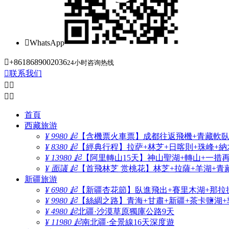

WhatsApp

+8618689002036
24小时咨询热线

联系我们




首頁
西藏旅游
¥ 9980 起
【含機票火車票】成都往返飛機+青藏軟臥+
¥ 8380 起
【經典行程】拉萨+林芝+日喀則+珠峰+納木
¥ 13980 起
【阿里轉山15天】神山聖湖+轉山+一措
¥ 面議 起
【首飛林芝 赏桃花】林芝+拉薩+羊湖+青
新疆旅游
¥ 6980 起
【新疆杏花節】臥進飛出+賽里木湖+那拉
¥ 9980 起
【絲綢之路】青海+甘肅+新疆+茶卡鹽湖+
¥ 4980 起
北疆·沙漠草原獨庫公路9天
¥ 11980 起
南北疆·全景線16天深度遊