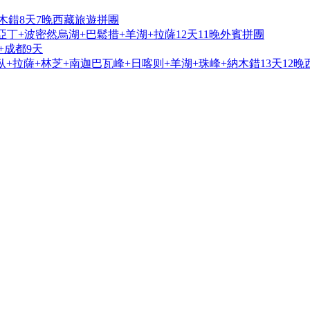
木錯8天7晚西藏旅遊拼團
亞丁+波密然烏湖+巴鬆措+羊湖+拉薩12天11晚外賓拼團
+成都9天
+拉薩+林芝+南迦巴瓦峰+日喀则+羊湖+珠峰+納木錯13天12