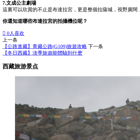
7.文成公主劇場
這裏可以欣賞的不止是布達拉宮，更是整個拉薩城，視野廣闊
你還知道哪些布達拉宮的拍攝機位呢？

0
人喜欢
上一条
【公路進藏】青藏公路(G109)旅遊攻略
下一条
【冬日西藏】淡季旅遊能體驗到什麽
西藏旅游景点