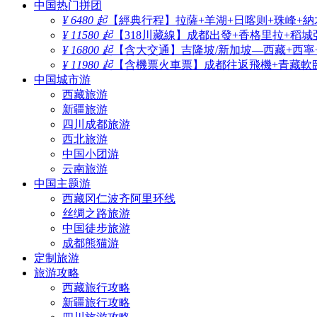
中国热门拼团
¥ 6480 起
【經典行程】拉薩+羊湖+日喀则+珠峰+納
¥ 11580 起
【318川藏線】成都出發+香格里拉+稻城
¥ 16800 起
【含大交通】吉隆坡/新加坡—西藏+西寧
¥ 11980 起
【含機票火車票】成都往返飛機+青藏軟臥
中国城市游
西藏旅游
新疆旅游
四川成都旅游
西北旅游
中国小团游
云南旅游
中国主题游
西藏冈仁波齐阿里环线
丝绸之路旅游
中国徒步旅游
成都熊猫游
定制旅游
旅游攻略
西藏旅行攻略
新疆旅行攻略