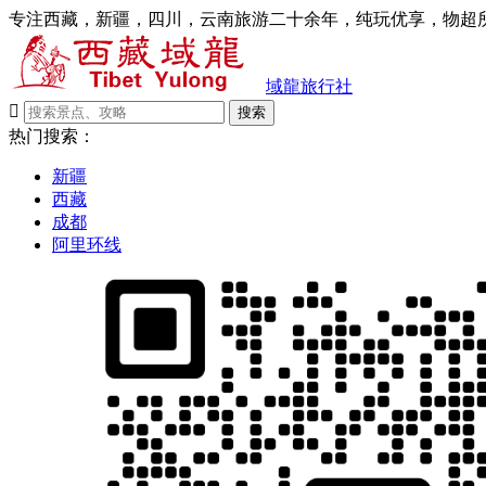
专注西藏，新疆，四川，云南旅游二十余年，纯玩优享，物超所
域龍旅行社

搜索
热门搜索：
新疆
西藏
成都
阿里环线