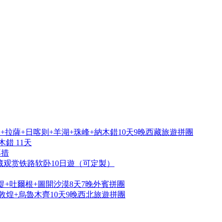
拉薩+日喀则+羊湖+珠峰+納木錯10天9晚西藏旅遊拼團
錯 11天
再措
藏观赏铁路软卧10日遊（可定製）
提+吐爾根+圖開沙漠8天7晚外賓拼團
敦煌+烏魯木齊10天9晚西北旅遊拼團