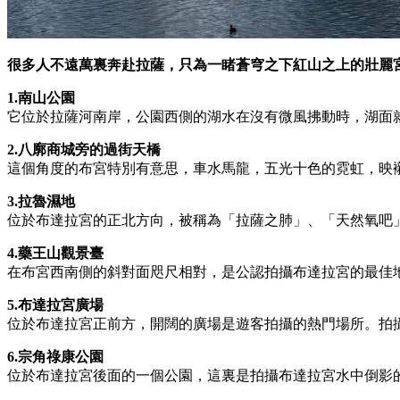
很多人不遠萬裏奔赴拉薩，只為一睹蒼穹之下紅山之上的壯麗
1.南山公園
它位於拉薩河南岸，公園西側的湖水在沒有微風拂動時，湖面
2.八廓商城旁的過街天橋
這個角度的布宮特別有意思，車水馬龍，五光十色的霓虹，映
3.拉魯濕地
位於布達拉宮的正北方向，被稱為「拉薩之肺」、「天然氧吧
4.藥王山觀景臺
在布宮西南側的斜對面咫尺相對，是公認拍攝布達拉宮的最佳
5.布達拉宮廣場
位於布達拉宮正前方，開闊的廣場是遊客拍攝的熱門場所。拍
6.宗角祿康公園
位於布達拉宮後面的一個公園，這裏是拍攝布達拉宮水中倒影