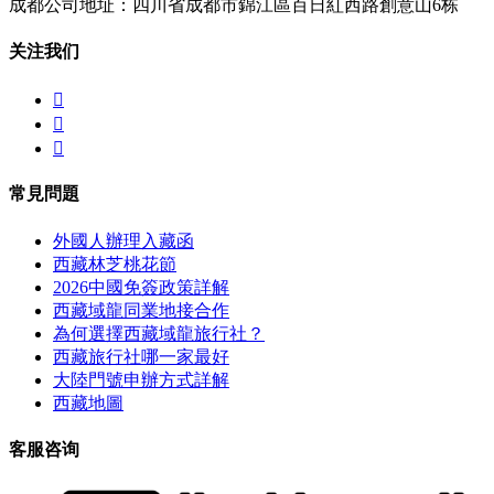
成都公司地址：四川省成都市錦江區百日紅西路創意山6栋
关注我们



常見問題
外國人辦理入藏函
西藏林芝桃花節
2026中國免簽政策詳解
西藏域龍同業地接合作
為何選擇西藏域龍旅行社？
西藏旅行社哪一家最好
大陸門號申辦方式詳解
西藏地圖
客服咨询