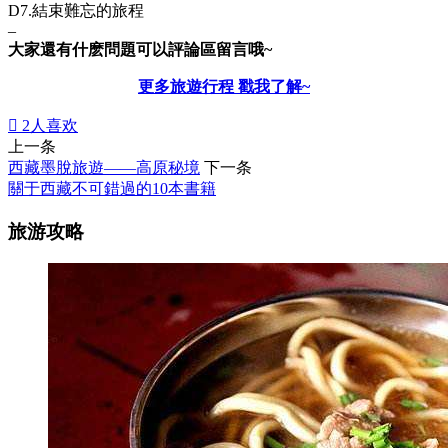
D7.結束難忘的旅程
–
大家還有什麽問題可以評論區留言哦~
更多旅遊行程 戳我了解~

2
人喜欢
上一条
西藏墨脫旅遊——高原秘境
下一条
關于西藏不可錯過的10本書籍
旅游攻略