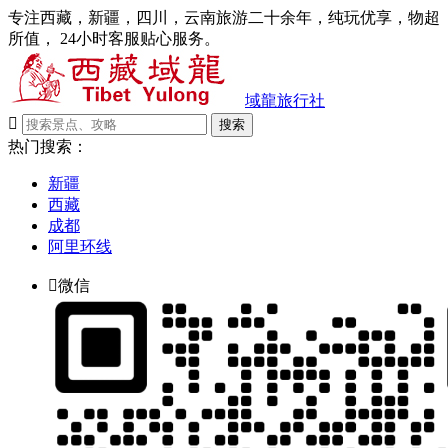
专注西藏，新疆，四川，云南旅游二十余年，纯玩优享，物超
所值， 24小时客服贴心服务。
域龍旅行社

搜索
热门搜索：
新疆
西藏
成都
阿里环线

微信