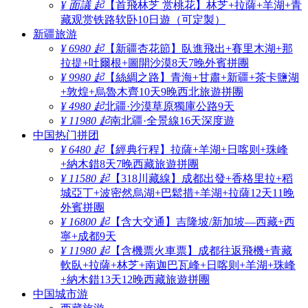
¥ 面議 起
【首飛林芝 赏桃花】林芝+拉薩+羊湖+青
藏观赏铁路软卧10日遊（可定製）
新疆旅游
¥ 6980 起
【新疆杏花節】臥進飛出+賽里木湖+那
拉提+吐爾根+圖開沙漠8天7晚外賓拼團
¥ 9980 起
【絲綢之路】青海+甘肅+新疆+茶卡鹽湖
+敦煌+烏魯木齊10天9晚西北旅遊拼團
¥ 4980 起
北疆·沙漠草原獨庫公路9天
¥ 11980 起
南北疆·全景線16天深度遊
中国热门拼团
¥ 6480 起
【經典行程】拉薩+羊湖+日喀则+珠峰
+納木錯8天7晚西藏旅遊拼團
¥ 11580 起
【318川藏線】成都出發+香格里拉+稻
城亞丁+波密然烏湖+巴鬆措+羊湖+拉薩12天11晚
外賓拼團
¥ 16800 起
【含大交通】吉隆坡/新加坡—西藏+西
寧+成都9天
¥ 11980 起
【含機票火車票】成都往返飛機+青藏
軟臥+拉薩+林芝+南迦巴瓦峰+日喀则+羊湖+珠峰
+納木錯13天12晚西藏旅遊拼團
中国城市游