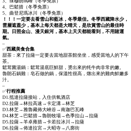
3、珠穆朗瑪峰（冬季免票）
4、巴鬆措（冬季免票）
5、曲登尼瑪冰川（冬季免票）
！！！一定要去看雪山和藍冰，冬季最佳。冬季西藏降水少，
雲層遮蓋少，基本上每天都是大晴天，是欣賞雪山的最佳時
期。日照金山、漫天銀河，基本上天天都能看到，不用賭運
氣。
–
✅
西藏美食合集
甜茶：來了拉薩一定要去當地甜茶館坐坐，感受當地人的下午
茶。
鬆茸菌湯鍋：鬆茸湯底巨鮮甜，燙出來的牦牛肉非常的嫩。
魯朗石鍋雞：皂石做的鍋，保溫性很高，燉出來的雞肉鮮嫩多
汁。
–
✅
行程推薦
D1.抵達拉薩接站，入住供氧酒店
D2.拉薩→林拉高速→卡定溝→林芝
D3.林芝→雅魯藏佈大峽谷→南迦巴瓦峰
D4.林芝→巴鬆措→魯朗牧場→色季拉山→拉薩
D5.拉薩→羊卓雍措→卡若拉冰川→拉薩
D6.拉薩→佈達拉宮→大昭寺→八廓街