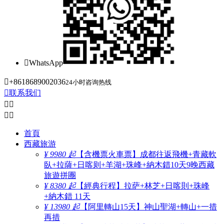

WhatsApp

+8618689002036
24小时咨询热线

联系我们




首頁
西藏旅游
¥ 9980 起
【含機票火車票】成都往返飛機+青藏軟
臥+拉薩+日喀则+羊湖+珠峰+納木錯10天9晚西藏
旅遊拼團
¥ 8380 起
【經典行程】拉萨+林芝+日喀則+珠峰
+納木錯 11天
¥ 13980 起
【阿里轉山15天】神山聖湖+轉山+一措
再措