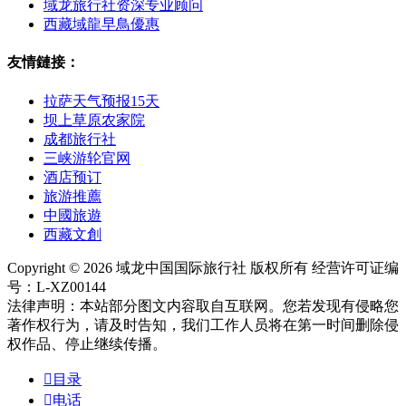
域龙旅行社资深专业顾问
西藏域龍早鳥優惠
友情鏈接：
拉萨天气预报15天
坝上草原农家院
成都旅行社
三峡游轮官网
酒店预订
旅游推薦
中國旅遊
西藏文創
Copyright © 2026 域龙中国国际旅行社 版权所有 经营许可证编
号：L-XZ00144
法律声明：本站部分图文内容取自互联网。您若发现有侵略您
著作权行为，请及时告知，我们工作人员将在第一时间删除侵
权作品、停止继续传播。

目录

电话