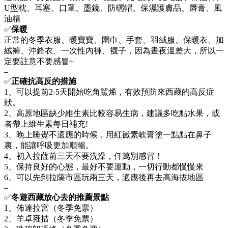
U型枕、耳塞、口罩、墨鏡、防曬帽、保濕護膚品、唇膏、風
油精
✅
保暖
正常的冬季衣服、暖寶寶、圍巾、手套、羽絨服、保暖衣、加
絨褲、沖鋒衣、一次性內褲、襪子，因為晝夜溫差大，所以一
定要註意不要感冒~
–
✅
正確抗高反的措施
1、可以提前2-5天開始吃角鯊烯，有效預防來西藏的高反症
狀。
2、高原地區缺少維生素比較容易生病，建議多吃點水果，或
者帶上維生素每日補充!
3、晚上睡覺不適應的時候，用紅黴素軟膏塗一點點在鼻子
裏，能讓呼吸更加順暢。
4、初入拉薩前三天不要洗澡，仟萬別感冒！
5、保持良好的心態，最好不要運動，一切行動都慢慢來
6、可以先到拉薩市區玩兩三天，適應後再去高海拔地區
–
✅
冬遊西藏放心去的推薦景點
1、佈達拉宮（冬季免票）
2、羊卓雍措（冬季免票）