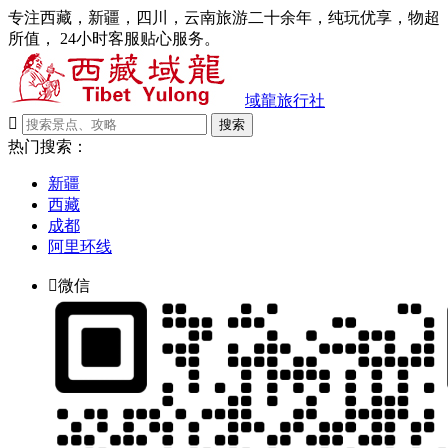
专注西藏，新疆，四川，云南旅游二十余年，纯玩优享，物超
所值， 24小时客服贴心服务。
域龍旅行社

搜索
热门搜索：
新疆
西藏
成都
阿里环线

微信