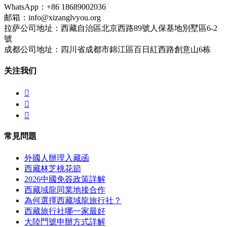
WhatsApp：+86 18689002036
邮箱：info@xizanglvyou.org
拉萨公司地址：西藏自治區北京西路89號人保基地別墅區6-2
號
成都公司地址：四川省成都市錦江區百日紅西路創意山6栋
关注我们



常見問題
外國人辦理入藏函
西藏林芝桃花節
2026中國免簽政策詳解
西藏域龍同業地接合作
為何選擇西藏域龍旅行社？
西藏旅行社哪一家最好
大陸門號申辦方式詳解