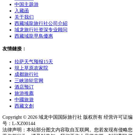
中国主题游
入藏函
关于我们
西藏域龍旅行社公司介紹
域龙旅行社资深专业顾问
西藏域龍早鳥優惠
友情鏈接：
拉萨天气预报15天
坝上草原农家院
成都旅行社
三峡游轮官网
酒店预订
旅游推薦
中國旅遊
西藏文創
Copyright © 2026 域龙中国国际旅行社 版权所有 经营许可证编
号：L-XZ00144
法律声明：本站部分图文内容取自互联网。您若发现有侵略您