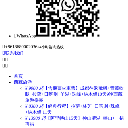

WhatsApp

+8618689002036
24小时咨询热线

联系我们




首頁
西藏旅游
¥ 9980 起
【含機票火車票】成都往返飛機+青藏軟
臥+拉薩+日喀则+羊湖+珠峰+納木錯10天9晚西藏
旅遊拼團
¥ 8380 起
【經典行程】拉萨+林芝+日喀則+珠峰
+納木錯 11天
¥ 13980 起
【阿里轉山15天】神山聖湖+轉山+一措
再措