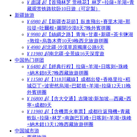
¥ 面議 起
【首飛林芝 赏桃花】林芝+拉薩+羊湖+青
藏观赏铁路软卧10日遊（可定製）
新疆旅游
¥ 6980 起
【新疆杏花節】臥進飛出+賽里木湖+那
拉提+吐爾根+圖開沙漠8天7晚外賓拼團
¥ 9980 起
【絲綢之路】青海+甘肅+新疆+茶卡鹽湖
+敦煌+烏魯木齊10天9晚西北旅遊拼團
¥ 4980 起
北疆·沙漠草原獨庫公路9天
¥ 11980 起
南北疆·全景線16天深度遊
中国热门拼团
¥ 6480 起
【經典行程】拉薩+羊湖+日喀则+珠峰
+納木錯8天7晚西藏旅遊拼團
¥ 11580 起
【318川藏線】成都出發+香格里拉+稻
城亞丁+波密然烏湖+巴鬆措+羊湖+拉薩12天11晚
外賓拼團
¥ 16800 起
【含大交通】吉隆坡/新加坡—西藏+西
寧+成都9天
¥ 11980 起
【含機票火車票】成都往返飛機+青藏
軟臥+拉薩+林芝+南迦巴瓦峰+日喀则+羊湖+珠峰
+納木錯13天12晚西藏旅遊拼團
中国城市游