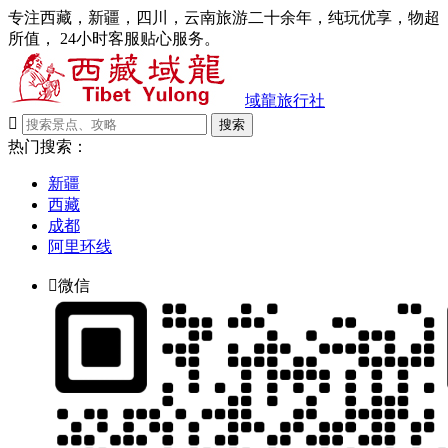
专注西藏，新疆，四川，云南旅游二十余年，纯玩优享，物超
所值， 24小时客服贴心服务。
域龍旅行社

搜索
热门搜索：
新疆
西藏
成都
阿里环线

微信