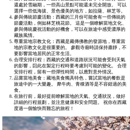
還處於雪融期，一些高山景點可能還未完全開放。 可以
選擇一些低海拔、景色優美的地方，如拉薩、林芝等。
參與傳統節慶活動：西藏的三月份可能會有一些傳統的
節慶活動，例如林芝桃花節。 這是一個瞭解當地文化、
參與傳統慶祝活動的好機會，可以在旅途中感受濃厚的
藏族風情。
尊重當地宗教文化：西藏是藏傳佛教的發源地，尊重當
地的宗教文化是很重要的。 參觀寺廟時請保持肅靜，不
要影響當地居民的正常生活。
合理安排行程：西藏的交通和道路狀況可能會受到天氣
的影響，囙此在製定行程時要考慮到可能的變化。 合理
安排行程，留有一些彈性時間，以應對意外情况。
品嘗當地美食：藏地美食獨具特色，嘗試當地的餐飲是
旅途中的一大樂趣。 犛牛肉、青稞酒等是不容錯過的美
食。
在旅行前，最好提前瞭解當地的天氣、交通狀況，做好
詳細的行程規劃，並注意健康和安全問題。 祝你在西藏
度過一個愉快而難忘的旅程！