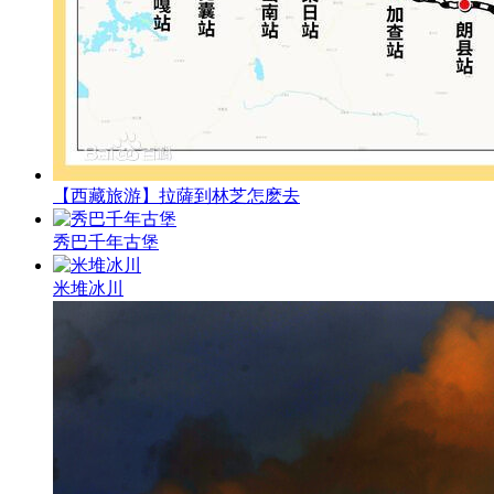
【西藏旅游】拉薩到林芝怎麽去
秀巴千年古堡
米堆冰川