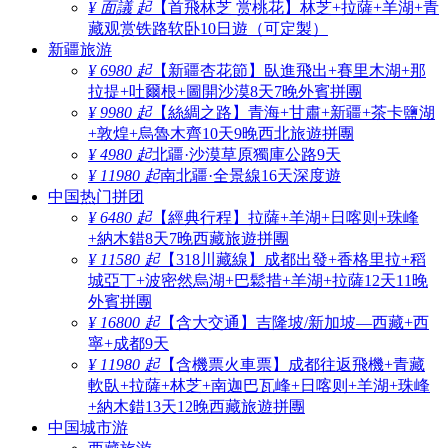
¥ 面議 起
【首飛林芝 赏桃花】林芝+拉薩+羊湖+青
藏观赏铁路软卧10日遊（可定製）
新疆旅游
¥ 6980 起
【新疆杏花節】臥進飛出+賽里木湖+那
拉提+吐爾根+圖開沙漠8天7晚外賓拼團
¥ 9980 起
【絲綢之路】青海+甘肅+新疆+茶卡鹽湖
+敦煌+烏魯木齊10天9晚西北旅遊拼團
¥ 4980 起
北疆·沙漠草原獨庫公路9天
¥ 11980 起
南北疆·全景線16天深度遊
中国热门拼团
¥ 6480 起
【經典行程】拉薩+羊湖+日喀则+珠峰
+納木錯8天7晚西藏旅遊拼團
¥ 11580 起
【318川藏線】成都出發+香格里拉+稻
城亞丁+波密然烏湖+巴鬆措+羊湖+拉薩12天11晚
外賓拼團
¥ 16800 起
【含大交通】吉隆坡/新加坡—西藏+西
寧+成都9天
¥ 11980 起
【含機票火車票】成都往返飛機+青藏
軟臥+拉薩+林芝+南迦巴瓦峰+日喀则+羊湖+珠峰
+納木錯13天12晚西藏旅遊拼團
中国城市游