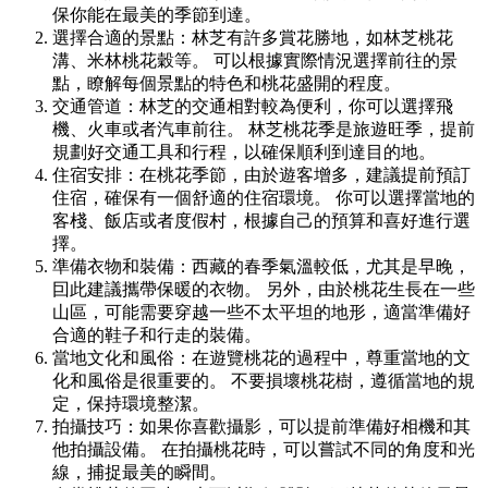
保你能在最美的季節到達。
選擇合適的景點：林芝有許多賞花勝地，如林芝桃花
溝、米林桃花穀等。 可以根據實際情況選擇前往的景
點，瞭解每個景點的特色和桃花盛開的程度。
交通管道：林芝的交通相對較為便利，你可以選擇飛
機、火車或者汽車前往。 林芝桃花季是旅遊旺季，提前
規劃好交通工具和行程，以確保順利到達目的地。
住宿安排：在桃花季節，由於遊客增多，建議提前預訂
住宿，確保有一個舒適的住宿環境。 你可以選擇當地的
客棧、飯店或者度假村，根據自己的預算和喜好進行選
擇。
準備衣物和裝備：西藏的春季氣溫較低，尤其是早晚，
囙此建議攜帶保暖的衣物。 另外，由於桃花生長在一些
山區，可能需要穿越一些不太平坦的地形，適當準備好
合適的鞋子和行走的裝備。
當地文化和風俗：在遊覽桃花的過程中，尊重當地的文
化和風俗是很重要的。 不要損壞桃花樹，遵循當地的規
定，保持環境整潔。
拍攝技巧：如果你喜歡攝影，可以提前準備好相機和其
他拍攝設備。 在拍攝桃花時，可以嘗試不同的角度和光
線，捕捉最美的瞬間。