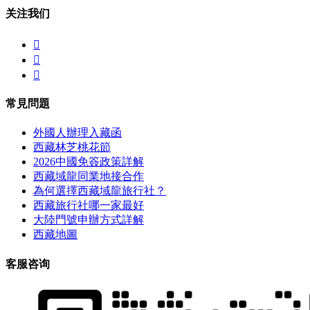
关注我们



常見問題
外國人辦理入藏函
西藏林芝桃花節
2026中國免簽政策詳解
西藏域龍同業地接合作
為何選擇西藏域龍旅行社？
西藏旅行社哪一家最好
大陸門號申辦方式詳解
西藏地圖
客服咨询