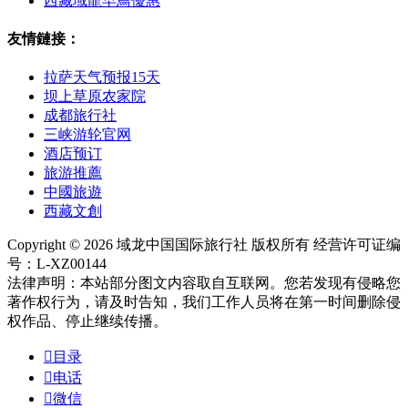
西藏域龍早鳥優惠
友情鏈接：
拉萨天气预报15天
坝上草原农家院
成都旅行社
三峡游轮官网
酒店预订
旅游推薦
中國旅遊
西藏文創
Copyright © 2026 域龙中国国际旅行社 版权所有 经营许可证编
号：L-XZ00144
法律声明：本站部分图文内容取自互联网。您若发现有侵略您
著作权行为，请及时告知，我们工作人员将在第一时间删除侵
权作品、停止继续传播。

目录

电话

微信