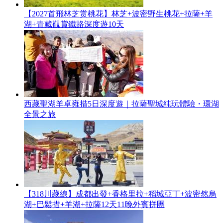
【2027首飛林芝赏桃花】林芝+波密野生桃花+拉薩+羊
湖+青藏觀賞鐵路深度遊10天
西藏聖湖羊卓雍措5日深度遊｜拉薩聖城純玩體驗・環湖
全景之旅
【318川藏線】成都出發+香格里拉+稻城亞丁+波密然烏
湖+巴鬆措+羊湖+拉薩12天11晚外賓拼團