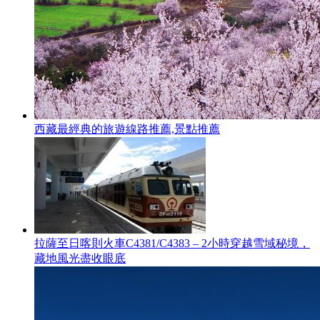
西藏最經典的旅遊線路推薦,景點推薦
拉薩至日喀則火車C4381/C4383 – 2小時穿越雪域秘境，
藏地風光盡收眼底