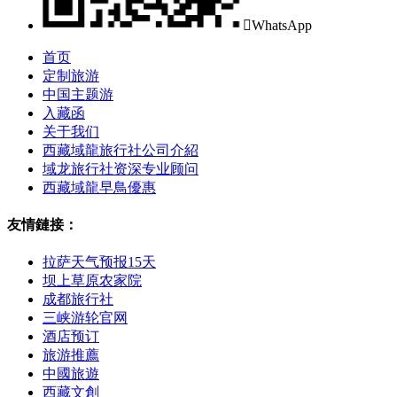

WhatsApp
首页
定制旅游
中国主题游
入藏函
关于我们
西藏域龍旅行社公司介紹
域龙旅行社资深专业顾问
西藏域龍早鳥優惠
友情鏈接：
拉萨天气预报15天
坝上草原农家院
成都旅行社
三峡游轮官网
酒店预订
旅游推薦
中國旅遊
西藏文創