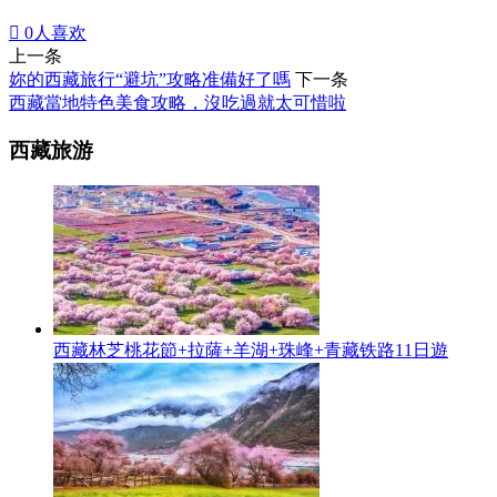

0
人喜欢
上一条
妳的西藏旅行“避坑”攻略准備好了嗎
下一条
西藏當地特色美食攻略，沒吃過就太可惜啦
西藏旅游
西藏林芝桃花節+拉薩+羊湖+珠峰+青藏铁路11日遊