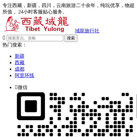
专注西藏，新疆，四川，云南旅游二十余年，纯玩优享，物超
所值， 24小时客服贴心服务。
域龍旅行社

搜索
热门搜索：
新疆
西藏
成都
阿里环线

微信