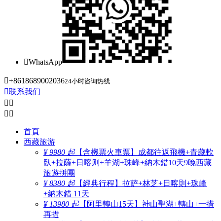

WhatsApp

+8618689002036
24小时咨询热线

联系我们




首頁
西藏旅游
¥ 9980 起
【含機票火車票】成都往返飛機+青藏軟
臥+拉薩+日喀则+羊湖+珠峰+納木錯10天9晚西藏
旅遊拼團
¥ 8380 起
【經典行程】拉萨+林芝+日喀則+珠峰
+納木錯 11天
¥ 13980 起
【阿里轉山15天】神山聖湖+轉山+一措
再措