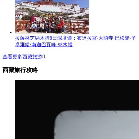
拉薩林芝納木措8日深度遊：布達拉宮·大昭寺·巴松錯·羊
卓雍錯·南迦巴瓦峰·納木措
查看更多西藏旅游

西藏旅行攻略