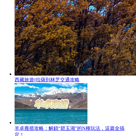
西藏旅遊||拉薩到林芝交通攻略
羊卓雍措攻略：解鎖“碧玉湖”的N種玩法，這篇全搞
定！