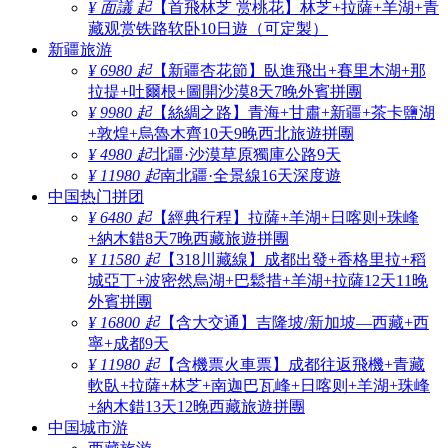
¥ 面議 起
【首飛林芝 赏桃花】林芝+拉薩+羊湖+青
藏观赏铁路软卧10日遊（可定製）
新疆旅游
¥ 6980 起
【新疆杏花節】臥進飛出+賽里木湖+那
拉提+吐爾根+圖開沙漠8天7晚外賓拼團
¥ 9980 起
【絲綢之路】青海+甘肅+新疆+茶卡鹽湖
+敦煌+烏魯木齊10天9晚西北旅遊拼團
¥ 4980 起
北疆·沙漠草原獨庫公路9天
¥ 11980 起
南北疆·全景線16天深度遊
中国热门拼团
¥ 6480 起
【經典行程】拉薩+羊湖+日喀则+珠峰
+納木錯8天7晚西藏旅遊拼團
¥ 11580 起
【318川藏線】成都出發+香格里拉+稻
城亞丁+波密然烏湖+巴鬆措+羊湖+拉薩12天11晚
外賓拼團
¥ 16800 起
【含大交通】吉隆坡/新加坡—西藏+西
寧+成都9天
¥ 11980 起
【含機票火車票】成都往返飛機+青藏
軟臥+拉薩+林芝+南迦巴瓦峰+日喀则+羊湖+珠峰
+納木錯13天12晚西藏旅遊拼團
中国城市游