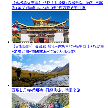
【含機票火車票】成都往返飛機+青藏軟臥+拉薩+日喀
则+羊湖+珠峰+納木錯10天9晚西藏旅遊拼團
【定制線路】滇藏線-麗江+香格里拉+梅里雪山+然烏湖
+米堆冰川+魯朗林海+拉薩7天6晚線路
西藏甘丹寺-桑耶寺8日經典徒步朝聖之旅