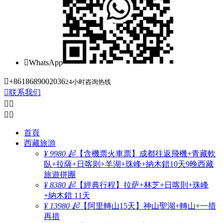

WhatsApp

+8618689002036
24小时咨询热线

联系我们




首頁
西藏旅游
¥ 9980 起
【含機票火車票】成都往返飛機+青藏軟
臥+拉薩+日喀则+羊湖+珠峰+納木錯10天9晚西藏
旅遊拼團
¥ 8380 起
【經典行程】拉萨+林芝+日喀則+珠峰
+納木錯 11天
¥ 13980 起
【阿里轉山15天】神山聖湖+轉山+一措
再措