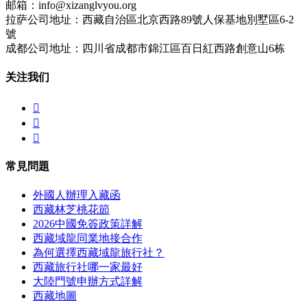
邮箱：info@xizanglvyou.org
拉萨公司地址：西藏自治區北京西路89號人保基地別墅區6-2
號
成都公司地址：四川省成都市錦江區百日紅西路創意山6栋
关注我们



常見問題
外國人辦理入藏函
西藏林芝桃花節
2026中國免簽政策詳解
西藏域龍同業地接合作
為何選擇西藏域龍旅行社？
西藏旅行社哪一家最好
大陸門號申辦方式詳解
西藏地圖