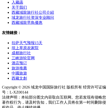
入藏函
关于我们
西藏域龍旅行社公司介紹
域龙旅行社资深专业顾问
西藏域龍早鳥優惠
友情鏈接：
拉萨天气预报15天
坝上草原农家院
成都旅行社
三峡游轮官网
酒店预订
旅游推薦
中國旅遊
西藏文創
Copyright © 2026 域龙中国国际旅行社 版权所有 经营许可证编
号：L-XZ00144
法律声明：本站部分图文内容取自互联网。您若发现有侵略您
著作权行为，请及时告知，我们工作人员将在第一时间删除侵
权作品、停止继续传播。