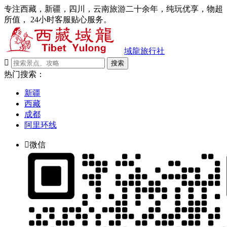
专注西藏，新疆，四川，云南旅游二十余年，纯玩优享，物超
所值， 24小时客服贴心服务。
域龍旅行社

搜索
热门搜索：
新疆
西藏
成都
阿里环线

微信