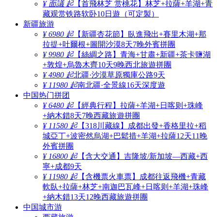
¥ 面議 起
【首飛林芝 赏桃花】林芝+拉薩+羊湖+青
藏观赏铁路软卧10日遊（可定製）
新疆旅游
¥ 6980 起
【新疆杏花節】臥進飛出+賽里木湖+那
拉提+吐爾根+圖開沙漠8天7晚外賓拼團
¥ 9980 起
【絲綢之路】青海+甘肅+新疆+茶卡鹽湖
+敦煌+烏魯木齊10天9晚西北旅遊拼團
¥ 4980 起
北疆·沙漠草原獨庫公路9天
¥ 11980 起
南北疆·全景線16天深度遊
中国热门拼团
¥ 6480 起
【經典行程】拉薩+羊湖+日喀则+珠峰
+納木錯8天7晚西藏旅遊拼團
¥ 11580 起
【318川藏線】成都出發+香格里拉+稻
城亞丁+波密然烏湖+巴鬆措+羊湖+拉薩12天11晚
外賓拼團
¥ 16800 起
【含大交通】吉隆坡/新加坡—西藏+西
寧+成都9天
¥ 11980 起
【含機票火車票】成都往返飛機+青藏
軟臥+拉薩+林芝+南迦巴瓦峰+日喀则+羊湖+珠峰
+納木錯13天12晚西藏旅遊拼團
中国城市游