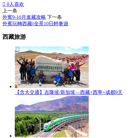

0
人喜欢
上一条
外賓9-10月進藏攻略
下一条
外賓玩轉西藏||全景10日輕奢遊
西藏旅游
【含大交通】吉隆坡/新加坡—西藏+西寧+成都9天