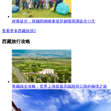
經典徒步：珠穆朗姆峰東坡穿越嘎瑪溝徒步15天
查看更多西藏旅游

西藏旅行攻略
青藏線全攻略：世界上海拔最高鐵路與公路的極境之旅