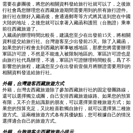
需要在參團後，將您的相關資料發給旅行社就可以了，之後旅
行社會爲您辦理您在西藏旅遊期間需要用到的所有旅行證件。
旅行社在辦好入藏函後，會通過郵寄等方式將其送到您在中國
大陸的地址，之後您就可以拿著入藏函和護照（台胞證）乘車
前往西藏旅遊了。
入藏函的辦理時間比較長，建議您至少在出發前15天，將相關
資料提交給旅行社。台灣遊客至少出發前25天。除了入藏函，
如果您的行程會去到西藏的軍事敏感地區，那麽您將需要辦理
軍區許可證，不然是不能進入被限制地區的。軍區許可證也是
由旅行社代爲辦理，不過，軍區許可證辦理時間較長，爲了不
影響您的旅程，建議您至少在出發前壹個月將辦證需要用到的
相關資料發送給旅行社。
外籍，台灣遊客西藏旅遊方式
外籍，台灣去西藏旅遊除了參加西藏旅行社的固定發團路線，
還可以選擇獨立成團，自己安排西藏旅遊線路。如果您的預算
有限，又不介意結識新的朋友，可以選擇第壹種旅遊方式；如
果您的預算充足，又比較喜歡獨自旅行，就可以選擇第二種旅
遊方式。這兩種旅遊方式各有其優缺點，您可根據自己的情況
選擇適合自己的旅遊方式。
外籍，台胞遊客去西藏旅遊小提示