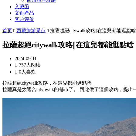
四川旅游攻略
入藏函
文創產品
客户评价
首页
西藏旅游景点
拉薩超絕citywalk攻略||在這兒都能逛點啥


拉薩超絕citywalk攻略||在這兒都能逛點啥
2024-09-11

757人阅读

0人喜欢
拉薩超絕citywalk攻略，在這兒都能逛點啥
拉薩真是太適合city walk的都市了。 囙此做了這個攻略，