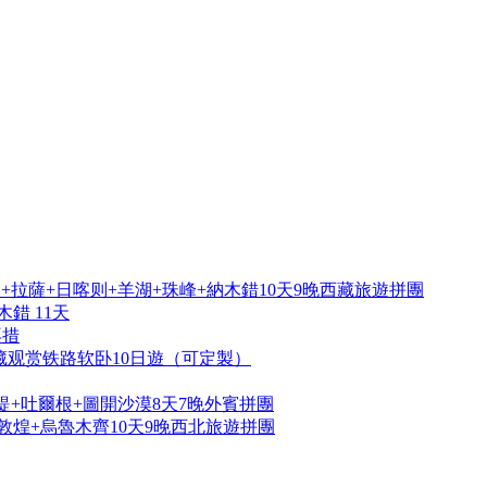
拉薩+日喀则+羊湖+珠峰+納木錯10天9晚西藏旅遊拼團
錯 11天
再措
藏观赏铁路软卧10日遊（可定製）
提+吐爾根+圖開沙漠8天7晚外賓拼團
敦煌+烏魯木齊10天9晚西北旅遊拼團