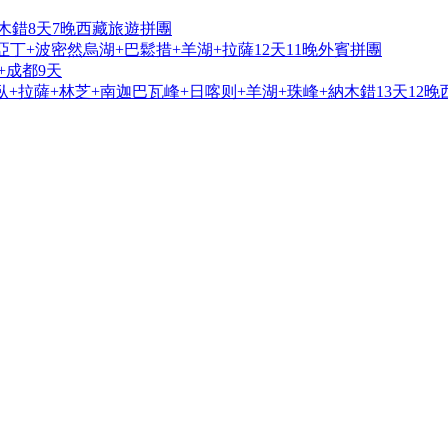
木錯8天7晚西藏旅遊拼團
亞丁+波密然烏湖+巴鬆措+羊湖+拉薩12天11晚外賓拼團
+成都9天
+拉薩+林芝+南迦巴瓦峰+日喀则+羊湖+珠峰+納木錯13天12