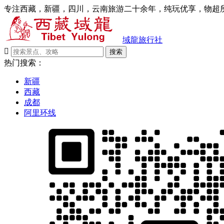
专注西藏，新疆，四川，云南旅游二十余年，纯玩优享，物超所
域龍旅行社

搜索
热门搜索：
新疆
西藏
成都
阿里环线