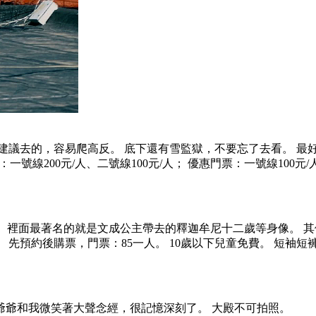
建議去的，容易爬高反。 底下還有雪監獄，不要忘了去看。 最好
門票：一號線200元/人、二號線100元/人； 優惠門票：一號線100元
。 裡面最著名的就是文成公主帶去的釋迦牟尼十二歲等身像。 
先預約後購票，門票：85一人。 10歲以下兒童免費。 短袖短
爺爺和我微笑著大聲念經，很記憶深刻了。 大殿不可拍照。