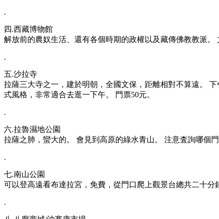
.
四.西藏博物館
解放前的農奴生活、還有各個時期的政權以及藏傳佛教教派。 
.
五.沙拉寺
拉薩三大寺之一，建於明朝，全國文保，距離相對不算遠。 下
式風格，非常適合去逛一下午。 門票50元。
.
六.拉魯濕地公園
拉薩之肺，蠻大的。 會見到高原的綠水青山。 注意査詢哪個
.
七.南山公園
可以登高遠看布達拉宮，免費，從門口爬上觀景台總共二十分
.