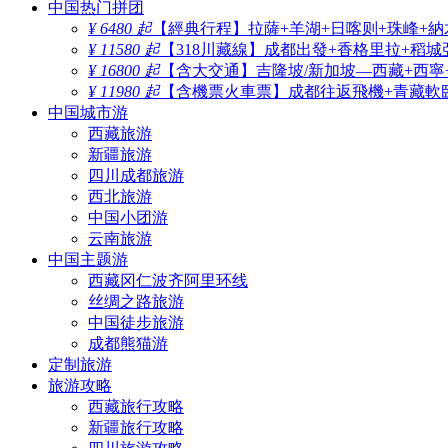
中国热门拼团
¥ 6480 起
【經典行程】拉薩+羊湖+日喀则+珠峰+納
¥ 11580 起
【318川藏線】成都出發+香格里拉+稻城
¥ 16800 起
【含大交通】吉隆坡/新加坡—西藏+西寧
¥ 11980 起
【含機票火車票】成都往返飛機+青藏軟臥
中国城市游
西藏旅游
新疆旅游
四川成都旅游
西北旅游
中国小团游
云南旅游
中国主题游
西藏冈仁波齐阿里环线
丝绸之路旅游
中国徒步旅游
成都熊猫游
定制旅游
旅游攻略
西藏旅行攻略
新疆旅行攻略