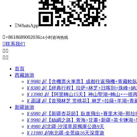

WhatsApp

+8618689002036
24小时咨询热线

联系我们




首頁
西藏旅游
¥ 9980 起
【含機票火車票】成都往返飛機+青藏軟臥+
¥ 8380 起
【經典行程】拉萨+林芝+日喀則+珠峰+納木
¥ 13980 起
【阿里轉山15天】神山聖湖+轉山+一措
¥ 面議 起
【首飛林芝 赏桃花】林芝+拉薩+羊湖+青
新疆旅游
¥ 6980 起
【新疆杏花節】臥進飛出+賽里木湖+那拉
¥ 9980 起
【絲綢之路】青海+甘肅+新疆+茶卡鹽湖+
¥ 4980 起
北疆·沙漠草原獨庫公路9天
¥ 11980 起
南北疆·全景線16天深度遊