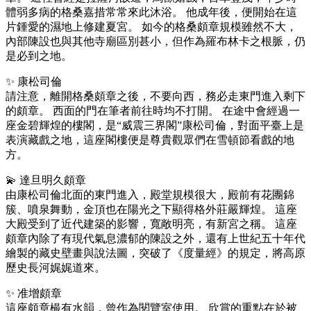
體弱多病的格桑嘉措常常來此沐浴。 他成年後，便開始在這
片鍾愛的濕地上修建夏宮。 如今的格桑頗章規模雖然不大，
內部陳設也與其他寺廟區別甚小，但作為羅布林卡之根脈，仍
是必到之地。
✨ 康松司倫
請注意，離開格桑頗章之後，不要向西，務必走東門進入剩下
的頗章。 西面的門在筆者前往時均不打開。 在途中會經過一
座金碧輝煌的樓閣，是“威震三界閣”康松司倫，對面平臺上是
表演藏戲之地，這座閣樓便是尊貴觀眾們在雪頓節看戲的地
方。
💫 達旦明久頗章
由康松司倫北面的東門進入，殿堂規模很大，殿前有花團錦
簇、噴泉舞動，金頂也在陽光之下顯得格外莊嚴輝煌。 這座
大殿受到了近代建築的影響，寬敞明亮，有新宮之稱。 這座
頗章內除了有現代氣息濃郁的陳設之外，還有上世紀五十年代
繪製的藏史壁畫與說法圖，突破了《度量經》的規定，將高原
歷史長河娓娓道來。
✨ 准增頗章
這座頗章樶有水韻，曾作為閱覽室使用。 欣賞的重點在於被