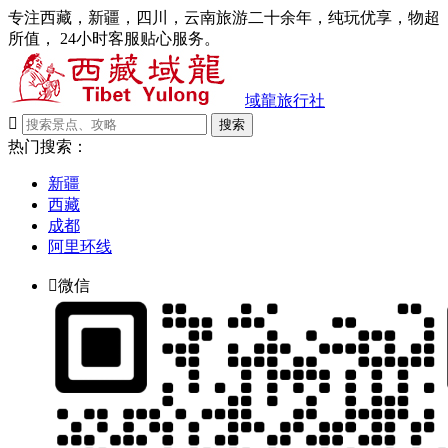
专注西藏，新疆，四川，云南旅游二十余年，纯玩优享，物超
所值， 24小时客服贴心服务。
域龍旅行社

搜索
热门搜索：
新疆
西藏
成都
阿里环线

微信