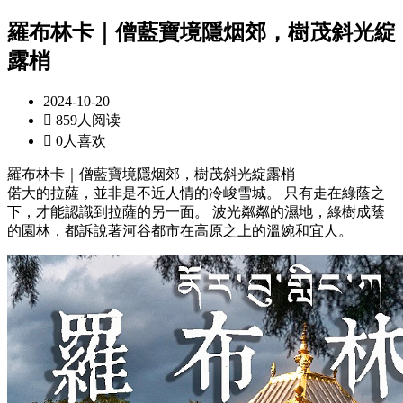
羅布林卡｜僧藍寶境隱烟郊，樹茂斜光綻
露梢
2024-10-20

859人阅读

0人喜欢
羅布林卡｜僧藍寶境隱烟郊，樹茂斜光綻露梢
偌大的拉薩，並非是不近人情的冷峻雪城。 只有走在綠蔭之
下，才能認識到拉薩的另一面。 波光粼粼的濕地，綠樹成蔭
的園林，都訴說著河谷都市在高原之上的溫婉和宜人。