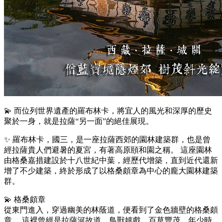
💫 而位列世界遺產的羅布林卡，將宜人的風光和深厚的歷史
聚於一身，就是拉薩“另一面”的絕佳展現。
✨ 羅布林卡，國三，是一座拉薩西郊的園林建築群，也是曾
經拉薩貴人們避暑的夏宮，有著高原頤和園之稱。 這座園林
由格桑嘉措建設於十八世紀中葉，經歷代增築，直到近代還新
增了不少建築，終於形成了以格桑頗章為中心的龐大園林建築
群。
💫 格桑頗章
從東門進入，穿過幽美的林蔭道，便看到了金色牆壁的格桑頗
章。 這裡曾經是拉薩河故道，鳥獸嬉戲，百草豐茂，年少時