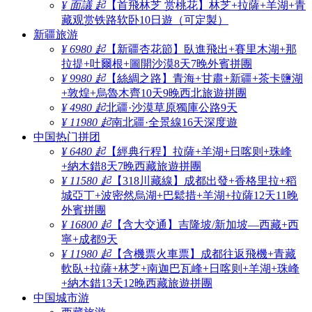
¥ 面議 起
【首飛林芝 赏桃花】林芝+拉薩+羊湖+青
藏观赏铁路软卧10日遊（可定製）
新疆旅游
¥ 6980 起
【新疆杏花節】臥進飛出+賽里木湖+那
拉提+吐爾根+圖開沙漠8天7晚外賓拼團
¥ 9980 起
【絲綢之路】青海+甘肅+新疆+茶卡鹽湖
+敦煌+烏魯木齊10天9晚西北旅遊拼團
¥ 4980 起
北疆·沙漠草原獨庫公路9天
¥ 11980 起
南北疆·全景線16天深度遊
中国热门拼团
¥ 6480 起
【經典行程】拉薩+羊湖+日喀则+珠峰
+納木錯8天7晚西藏旅遊拼團
¥ 11580 起
【318川藏線】成都出發+香格里拉+稻
城亞丁+波密然烏湖+巴鬆措+羊湖+拉薩12天11晚
外賓拼團
¥ 16800 起
【含大交通】吉隆坡/新加坡—西藏+西
寧+成都9天
¥ 11980 起
【含機票火車票】成都往返飛機+青藏
軟臥+拉薩+林芝+南迦巴瓦峰+日喀则+羊湖+珠峰
+納木錯13天12晚西藏旅遊拼團
中国城市游