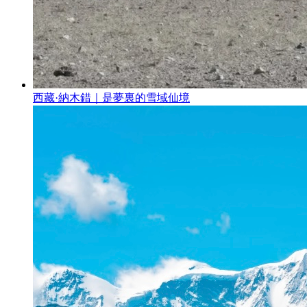
西藏·納木錯｜是夢裏的雪域仙境