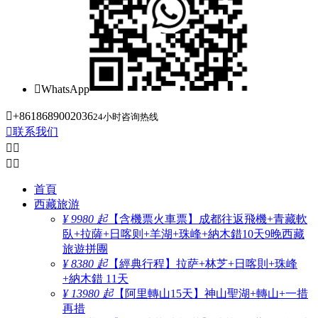

WhatsApp

+8618689002036
24小时咨询热线

联系我们




首頁
西藏旅游
¥ 9980 起
【含機票火車票】成都往返飛機+青藏軟
臥+拉薩+日喀则+羊湖+珠峰+納木錯10天9晚西藏
旅遊拼團
¥ 8380 起
【經典行程】拉萨+林芝+日喀則+珠峰
+納木錯 11天
¥ 13980 起
【阿里轉山15天】神山聖湖+轉山+一措
再措