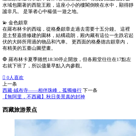
水域包圍著的西龍王殿，這座小小的樓閣倒映在水中，顯得靜
謐非凡。 是筆者心中樶值一遊之地。
💫 金色頗章
在羅布林卡的西端，從格桑頗章走過去需要十五分鐘。 這裡
是土豋嘉措修建的園林，結構疏朗，殿內藏有這位一生跌宕起
伏的大師所用過的物品和汽車。 更西面的格桑德吉頗章內，
有精美的五臺山圖壁畫。
🛑 羅布林卡夏季雖然18:30停止開放，但各殿堂往往在17點左
右就下班了，所以儘量早點入內參觀。

0
人喜欢
上一条
西藏·絨布寺——相伴珠峰，孤獨修行
下一条
【無阿里，不西藏】秋日美景真的封神
西藏旅游景点