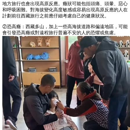
地方旅行也會出現高原反應。癥狀可能包括頭痛、頭暈、惡心
和呼吸困難。對海拔變化高度敏感或容易出現高原反應的人在
計劃前往西藏旅行之前應仔細考慮自己的健康狀況。
②恐高癥：西藏多山，加上一些高海拔道路和偏遠地區，可能
會引發恐高癥或對遠程旅行普遍不安的人的恐懼或焦慮。