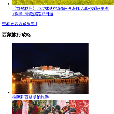
【首飛林芝】2027林芝桃花節+波密桃花溝+拉薩+羊湖
+珠峰+青藏鐵路13日遊
查看更多西藏旅游

西藏旅行攻略
拉薩到西雙版納旅游