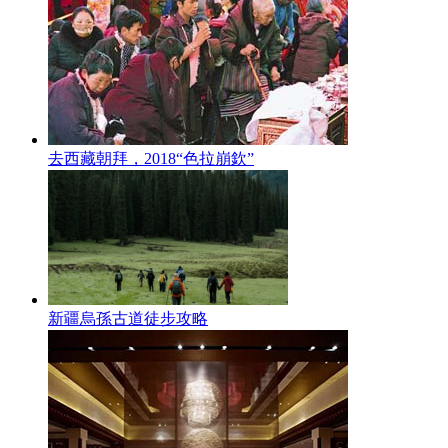
去西藏朝拜，2018“色拉崩欽”
新疆烏孫古道徒步攻略