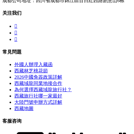
成都公司地址：四川省成都市錦江區百日紅西路創意山6栋
关注我们



常見問題
外國人辦理入藏函
西藏林芝桃花節
2026中國免簽政策詳解
西藏域龍同業地接合作
為何選擇西藏域龍旅行社？
西藏旅行社哪一家最好
大陸門號申辦方式詳解
西藏地圖
客服咨询