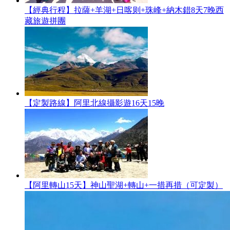
【經典行程】拉薩+羊湖+日喀则+珠峰+納木錯8天7晚西
藏旅遊拼團
【定製路線】阿里北線攝影遊16天15晚
【阿里轉山15天】神山聖湖+轉山+一措再措（可定製）