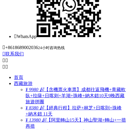

WhatsApp

+8618689002036
24小时咨询热线

联系我们




首頁
西藏旅游
¥ 9980 起
【含機票火車票】成都往返飛機+青藏軟
臥+拉薩+日喀则+羊湖+珠峰+納木錯10天9晚西藏
旅遊拼團
¥ 8380 起
【經典行程】拉萨+林芝+日喀則+珠峰
+納木錯 11天
¥ 13980 起
【阿里轉山15天】神山聖湖+轉山+一措
再措