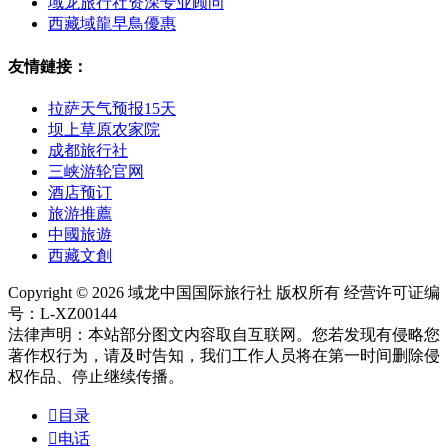
域龙旅行社资深专业顾问
西藏域龍早鳥優惠
友情鏈接：
拉萨天气预报15天
坝上草原农家院
成都旅行社
三峡游轮官网
酒店预订
旅游推薦
中國旅遊
西藏文創
Copyright © 2026 域龙中国国际旅行社 版权所有 经营许可证编
号：L-XZ00144
法律声明：本站部分图文内容取自互联网。您若发现有侵略您
著作权行为，请及时告知，我们工作人员将在第一时间删除侵
权作品、停止继续传播。

目录

电话