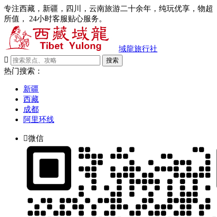
专注西藏，新疆，四川，云南旅游二十余年，纯玩优享，物超
所值， 24小时客服贴心服务。
域龍旅行社

搜索
热门搜索：
新疆
西藏
成都
阿里环线

微信