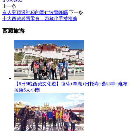

0
人喜欢
上一条
有人登頂過神秘的岡仁波齊峰嗎
下一条
十大西藏必買零食，西藏伴手禮推薦
西藏旅游
【6日5晚西藏文化遊】拉薩+羊湖+日托寺+桑耶寺+雍布
拉康6人小團