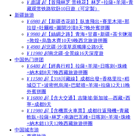
¥ 面議 起
【首飛林芝 赏桃花】林芝+拉薩+羊湖+青
藏观赏铁路软卧10日遊（可定製）
新疆旅游
¥ 6980 起
【新疆杏花節】臥進飛出+賽里木湖+那
拉提+吐爾根+圖開沙漠8天7晚外賓拼團
¥ 9980 起
【絲綢之路】青海+甘肅+新疆+茶卡鹽湖
+敦煌+烏魯木齊10天9晚西北旅遊拼團
¥ 4980 起
北疆·沙漠草原獨庫公路9天
¥ 11980 起
南北疆·全景線16天深度遊
中国热门拼团
¥ 6480 起
【經典行程】拉薩+羊湖+日喀则+珠峰
+納木錯8天7晚西藏旅遊拼團
¥ 11580 起
【318川藏線】成都出發+香格里拉+稻
城亞丁+波密然烏湖+巴鬆措+羊湖+拉薩12天11晚
外賓拼團
¥ 16800 起
【含大交通】吉隆坡/新加坡—西藏+西
寧+成都9天
¥ 11980 起
【含機票火車票】成都往返飛機+青藏
軟臥+拉薩+林芝+南迦巴瓦峰+日喀则+羊湖+珠峰
+納木錯13天12晚西藏旅遊拼團
中国城市游