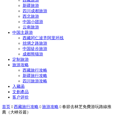
西藏旅游
新疆旅游
四川成都旅游
西北旅游
中国小团游
云南旅游
中国主题游
西藏冈仁波齐阿里环线
丝绸之路旅游
中国徒步旅游
成都熊猫游
定制旅游
旅游攻略
西藏旅行攻略
新疆旅行攻略
四川旅游攻略
入藏函
文創產品
客户评价
首页
西藏旅行攻略
旅游攻略
春節去林芝免費游玩路線推



薦（大峽谷篇）