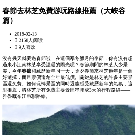
春節去林芝免費游玩路線推薦（大峽谷
篇）
2018-02-13

2158人阅读

9人喜欢
沒有幾天就要過春節啦！在這個寒冬臘月的季節，你有沒有想
過來小江南林芝享受溫暖的陽光呢？春節期間的林芝人少景
美，今年
春節
和藏歷新年同一天，除夕春節來林芝過年是一個
好選擇，而且票價還創全年最低價。關鍵是林芝的許多主要景
區還免費。如何玩轉景區的同時還能感受藏歷新年的氣氛，這
里推薦，將林芝所有免費主要景區串聯成3天的行程路線——
雅魯藏布江串聯路線。