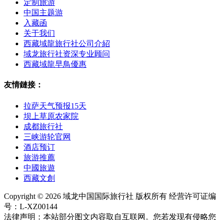
定制旅游
中国主题游
入藏函
关于我们
西藏域龍旅行社公司介紹
域龙旅行社资深专业顾问
西藏域龍早鳥優惠
友情鏈接：
拉萨天气预报15天
坝上草原农家院
成都旅行社
三峡游轮官网
酒店预订
旅游推薦
中國旅遊
西藏文創
Copyright © 2026 域龙中国国际旅行社 版权所有 经营许可证编
号：L-XZ00144
法律声明：本站部分图文内容取自互联网。您若发现有侵略您