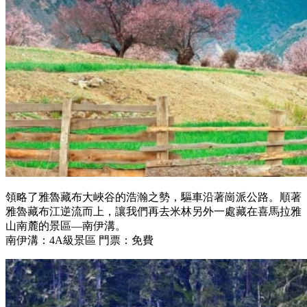
領略了雅魯藏布大峽谷的浩瀚之勢，驅車沿著崗派公路。順著
雅魯藏布江逆流而上，讓我們再去米林另外一處藏在喜馬拉雅
山南麓的景區—南伊溝。
南伊溝：4A級景區 門票：免費