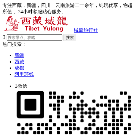
专注西藏，新疆，四川，云南旅游二十余年，纯玩优享，物超
所值， 24小时客服贴心服务。
域龍旅行社

搜索
热门搜索：
新疆
西藏
成都
阿里环线

微信