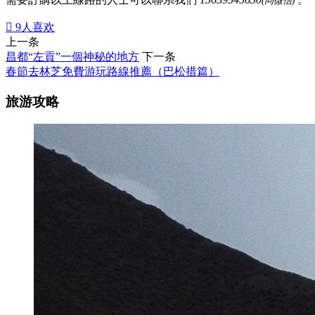
(同微信)

9
人喜欢
上一条
昌都“左貢”一個神秘的地方
下一条
春節去林芝免費游玩路線推薦（巴松措篇）
旅游攻略