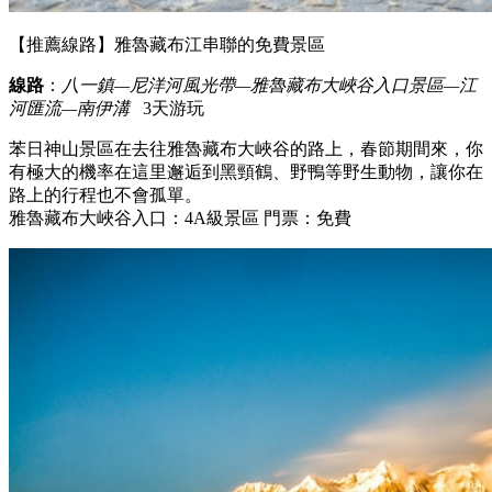
【推薦線路】雅魯藏布江串聯的免費景區
線路
：
八一鎮—尼洋河風光帶—雅魯藏布大峽谷入口景區—江
河匯流—南伊溝
3天游玩
苯日神山景區在去往雅魯藏布大峽谷的路上，春節期間來，你
有極大的機率在這里邂逅到黑頸鶴、野鴨等野生動物，讓你在
路上的行程也不會孤單。
雅魯藏布大峽谷入口：4A級景區 門票：免費