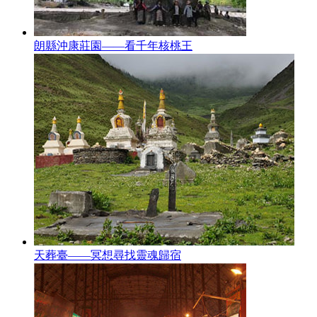
朗縣沖康莊園——看千年核桃王
天葬臺——冥想尋找靈魂歸宿