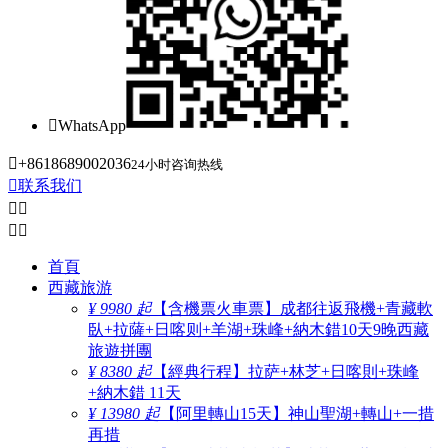

WhatsApp

+8618689002036
24小时咨询热线

联系我们




首頁
西藏旅游
¥ 9980 起
【含機票火車票】成都往返飛機+青藏軟
臥+拉薩+日喀则+羊湖+珠峰+納木錯10天9晚西藏
旅遊拼團
¥ 8380 起
【經典行程】拉萨+林芝+日喀則+珠峰
+納木錯 11天
¥ 13980 起
【阿里轉山15天】神山聖湖+轉山+一措
再措