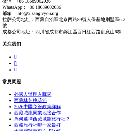
微信：+86 18689002036
WhatsApp：+86 18689002036
邮箱：info@xizanglvyou.org
拉萨公司地址：西藏自治區北京西路89號人保基地別墅區6-2
號
成都公司地址：四川省成都市錦江區百日紅西路創意山6栋
关注我们



常見問題
外國人辦理入藏函
西藏林芝桃花節
2026中國免簽政策詳解
西藏域龍同業地接合作
為何選擇西藏域龍旅行社？
西藏旅行社哪一家最好