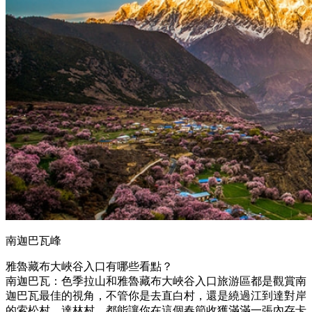
南迦巴瓦峰
雅魯藏布大峽谷入口有哪些看點？
南迦巴瓦：色季拉山和雅魯藏布大峽谷入口旅游區都是觀賞南
迦巴瓦最佳的視角，不管你是去直白村，還是繞過江到達對岸
的索松村、達林村，都能讓你在這個春節收獲滿滿一張內存卡