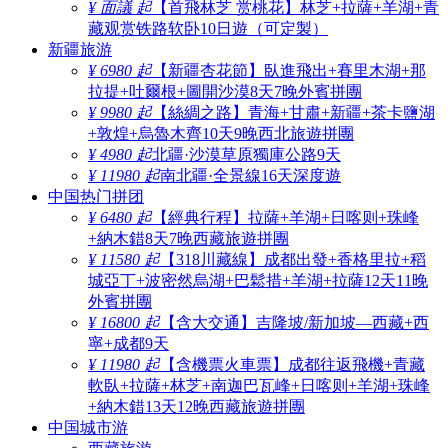
¥ 面議 起
【首飛林芝 赏桃花】林芝+拉薩+羊湖+青
藏观赏铁路软卧10日遊（可定製）
新疆旅游
¥ 6980 起
【新疆杏花節】臥進飛出+賽里木湖+那
拉提+吐爾根+圖開沙漠8天7晚外賓拼團
¥ 9980 起
【絲綢之路】青海+甘肅+新疆+茶卡鹽湖
+敦煌+烏魯木齊10天9晚西北旅遊拼團
¥ 4980 起
北疆·沙漠草原獨庫公路9天
¥ 11980 起
南北疆·全景線16天深度遊
中国热门拼团
¥ 6480 起
【經典行程】拉薩+羊湖+日喀则+珠峰
+納木錯8天7晚西藏旅遊拼團
¥ 11580 起
【318川藏線】成都出發+香格里拉+稻
城亞丁+波密然烏湖+巴鬆措+羊湖+拉薩12天11晚
外賓拼團
¥ 16800 起
【含大交通】吉隆坡/新加坡—西藏+西
寧+成都9天
¥ 11980 起
【含機票火車票】成都往返飛機+青藏
軟臥+拉薩+林芝+南迦巴瓦峰+日喀则+羊湖+珠峰
+納木錯13天12晚西藏旅遊拼團
中国城市游