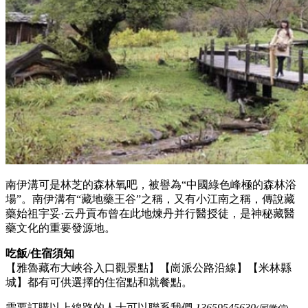
南伊溝可是林芝的森林氧吧，被譽為“中國綠色峰極的森林浴
場”。南伊溝有“藏地藥王谷”之稱，又有小江南之稱，傳說藏
藥始祖宇妥·云丹貢布曾在此地煉丹并行醫授徒，是神秘藏醫
藥文化的重要發源地。
吃飯/住宿須知
【雅魯藏布大峽谷入口觀景點】【崗派公路沿線】【米林縣
城】都有可供選擇的住宿點和就餐點。
需要訂購以上線路的人士可以聯系我們
13659545630
。