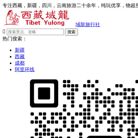
专注西藏，新疆，四川，云南旅游二十余年，纯玩优享，物超所
域龍旅行社

搜索
热门搜索：
新疆
西藏
成都
阿里环线