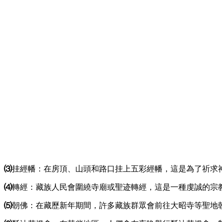
⑶
挂經幡：在房頂、山頭和路口挂上五彩經幡，這是為了祈求
⑷
轉經：藏族人民會圍繞寺廟或聖迹轉經，這是一種虔誠的宗
⑸
朝佛：在藏歷新年期間，許多藏族群眾會前往大昭寺等聖地