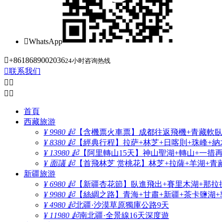

WhatsApp

+8618689002036
24小时咨询热线

联系我们




首頁
西藏旅游
¥ 9980 起
【含機票火車票】成都往返飛機+青藏軟臥+
¥ 8380 起
【經典行程】拉萨+林芝+日喀則+珠峰+納木
¥ 13980 起
【阿里轉山15天】神山聖湖+轉山+一措
¥ 面議 起
【首飛林芝 赏桃花】林芝+拉薩+羊湖+青
新疆旅游
¥ 6980 起
【新疆杏花節】臥進飛出+賽里木湖+那拉
¥ 9980 起
【絲綢之路】青海+甘肅+新疆+茶卡鹽湖+
¥ 4980 起
北疆·沙漠草原獨庫公路9天
¥ 11980 起
南北疆·全景線16天深度遊