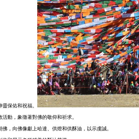
神靈保佑和祝福。
教活動，象徵著對佛的敬仰和祈求。
朝佛，向佛像獻上哈達、供燈和供酥油，以示虔誠。