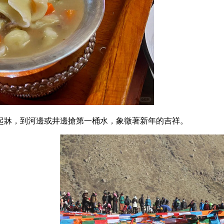
起牀，到河邊或井邊搶第一桶水，象徵著新年的吉祥。