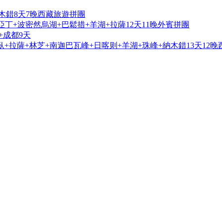
木錯8天7晚西藏旅遊拼團
亞丁+波密然烏湖+巴鬆措+羊湖+拉薩12天11晚外賓拼團
+成都9天
+拉薩+林芝+南迦巴瓦峰+日喀则+羊湖+珠峰+納木錯13天12