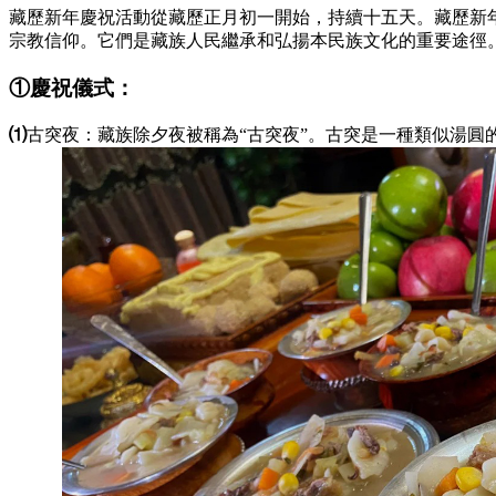
藏歷新年慶祝活動從藏歷正月初一開始，持續十五天。藏歷新
宗教信仰。它們是藏族人民繼承和弘揚本民族文化的重要途徑
①慶祝儀式：
⑴
古突夜：藏族除夕夜被稱為“古突夜”。古突是一種類似湯