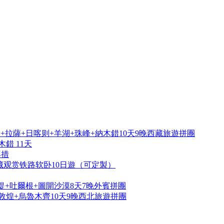
拉薩+日喀则+羊湖+珠峰+納木錯10天9晚西藏旅遊拼團
錯 11天
再措
藏观赏铁路软卧10日遊（可定製）
提+吐爾根+圖開沙漠8天7晚外賓拼團
敦煌+烏魯木齊10天9晚西北旅遊拼團