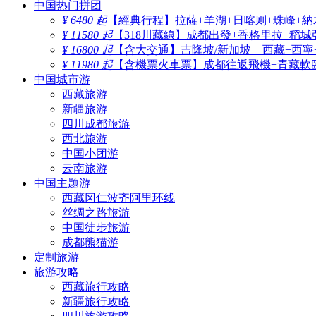
中国热门拼团
¥ 6480 起
【經典行程】拉薩+羊湖+日喀则+珠峰+納
¥ 11580 起
【318川藏線】成都出發+香格里拉+稻城
¥ 16800 起
【含大交通】吉隆坡/新加坡—西藏+西寧
¥ 11980 起
【含機票火車票】成都往返飛機+青藏軟臥
中国城市游
西藏旅游
新疆旅游
四川成都旅游
西北旅游
中国小团游
云南旅游
中国主题游
西藏冈仁波齐阿里环线
丝绸之路旅游
中国徒步旅游
成都熊猫游
定制旅游
旅游攻略
西藏旅行攻略
新疆旅行攻略