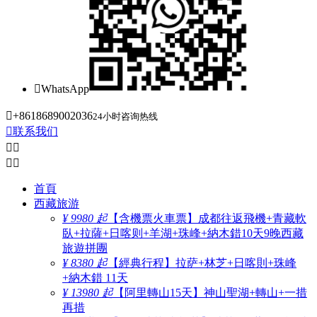

WhatsApp

+8618689002036
24小时咨询热线

联系我们




首頁
西藏旅游
¥ 9980 起
【含機票火車票】成都往返飛機+青藏軟
臥+拉薩+日喀则+羊湖+珠峰+納木錯10天9晚西藏
旅遊拼團
¥ 8380 起
【經典行程】拉萨+林芝+日喀則+珠峰
+納木錯 11天
¥ 13980 起
【阿里轉山15天】神山聖湖+轉山+一措
再措