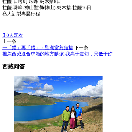
拉薩-日喀則-珠峰-納木措8日
拉薩-珠峰-神山聖湖(轉山)-納木措-拉薩16日
私人訂製專屬行程

0
人喜欢
上一条
一「錯」再「錯」：聖湖當惹雍措
下一条
推薦西藏適合求婚的地方||此刻我高于壹切，只低于妳
西藏问答