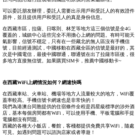
可以委託朋友辦理，委託人需要出示用戶和受託人的有效證件
原件，並且提供用戶和受託人的真是身份信息。
在西藏市區，拉薩、日喀則、林芝等地方這三個信號是全4G
覆蓋的，城鎮中心這些完全不用擔心上網的問題。有時可能天
氣影響，信號不穩定，只有在一些藏北的無人區沒有手機信
號，目前經過測試，中國移動在西藏全區的信號是最好的，其
次是中國電信，最後中國聯通，聯通號在出了拉薩市區後，很
多地方直接無信號。如果購買SIM卡，推薦中國移動卡~
在西藏WiFi上網情況如何？網速快嗎
在西藏車站、火車站、機場等地方人流量較大的地方，WiFi覆
蓋率較高。手機信號卡網速也是非常快的！
我們為港澳台同胞提供的住宿條件全程是四星級標準的涉外酒
店，基本每個房間都有WiFi，可以使用手機、平板電腦和手提
電腦都沒有問題。
西藏的各種大小飯店，餐館，客棧都提供免費共享WiFi，隨處
可見。如遇到問題可以諮詢店家或者導遊！