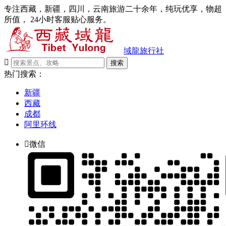
专注西藏，新疆，四川，云南旅游二十余年，纯玩优享，物超
所值， 24小时客服贴心服务。
域龍旅行社

搜索
热门搜索：
新疆
西藏
成都
阿里环线

微信