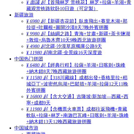
¥ 面議 起
【首飛林芝 赏桃花】林芝+拉薩+羊湖+青
藏观赏铁路软卧10日遊（可定製）
新疆旅游
¥ 6980 起
【新疆杏花節】臥進飛出+賽里木湖+那
拉提+吐爾根+圖開沙漠8天7晚外賓拼團
¥ 9980 起
【絲綢之路】青海+甘肅+新疆+茶卡鹽湖
+敦煌+烏魯木齊10天9晚西北旅遊拼團
¥ 4980 起
北疆·沙漠草原獨庫公路9天
¥ 11980 起
南北疆·全景線16天深度遊
中国热门拼团
¥ 6480 起
【經典行程】拉薩+羊湖+日喀则+珠峰
+納木錯8天7晚西藏旅遊拼團
¥ 11580 起
【318川藏線】成都出發+香格里拉+稻
城亞丁+波密然烏湖+巴鬆措+羊湖+拉薩12天11晚
外賓拼團
¥ 16800 起
【含大交通】吉隆坡/新加坡—西藏+西
寧+成都9天
¥ 11980 起
【含機票火車票】成都往返飛機+青藏
軟臥+拉薩+林芝+南迦巴瓦峰+日喀则+羊湖+珠峰
+納木錯13天12晚西藏旅遊拼團
中国城市游