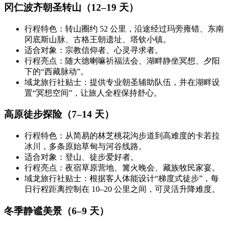
冈仁波齐朝圣转山（12–19 天）
行程特色：转山圈约 52 公里，沿途经过玛旁雍错、东南
冈底斯山脉、古格王朝遗址、塔钦小镇。
适合对象：宗教信仰者、心灵寻求者。
行程亮点：随大德喇嘛祈福法会、湖畔静坐冥想、夕阳
下的“西藏脉动”。
域龙旅行社贴士：提供专业朝圣辅助队伍，并在湖畔设
置“冥想空间”，让旅人全程保持舒心。
高原徒步探险（7–14 天）
行程特色：从简易的林芝桃花沟步道到高难度的卡若拉
冰川，多条原始草甸与河谷线路。
适合对象：登山、徒步爱好者。
行程亮点：夜宿草原营地、篝火晚会、藏族牧民家宴。
域龙旅行社贴士：根据客人体能设计“梯度式徒步”，每
日行程距离控制在 10–20 公里之间，可灵活升降难度。
冬季静谧美景（6–9 天）