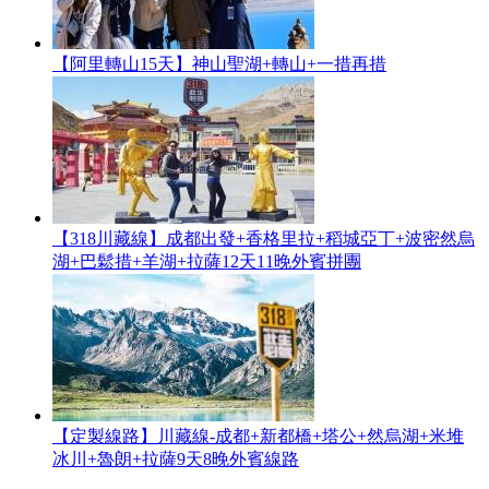
【阿里轉山15天】神山聖湖+轉山+一措再措
【318川藏線】成都出發+香格里拉+稻城亞丁+波密然烏
湖+巴鬆措+羊湖+拉薩12天11晚外賓拼團
【定製線路】川藏線-成都+新都橋+塔公+然烏湖+米堆
冰川+魯朗+拉薩9天8晚外賓線路