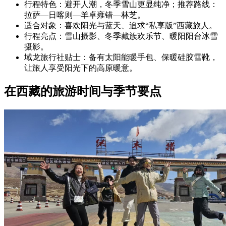
行程特色：避开人潮，冬季雪山更显纯净；推荐路线：
拉萨—日喀则—羊卓雍错—林芝。
适合对象：喜欢阳光与蓝天、追求“私享版”西藏旅人。
行程亮点：雪山摄影、冬季藏族欢乐节、暖阳阳台冰雪
摄影。
域龙旅行社贴士：备有太阳能暖手包、保暖硅胶雪靴，
让旅人享受阳光下的高原暖意。
在西藏的旅游时间与季节要点