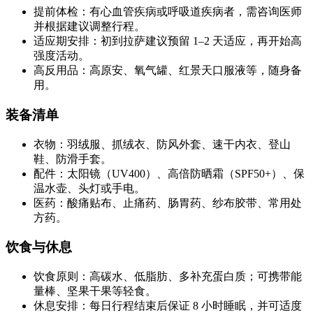
提前体检：有心血管疾病或呼吸道疾病者，需咨询医师
并根据建议调整行程。
适应期安排：初到拉萨建议预留 1–2 天适应，再开始高
强度活动。
高反用品：高原安、氧气罐、红景天口服液等，随身备
用。
装备清单
衣物：羽绒服、抓绒衣、防风外套、速干内衣、登山
鞋、防滑手套。
配件：太阳镜（UV400）、高倍防晒霜（SPF50+）、保
温水壶、头灯或手电。
医药：酸痛贴布、止痛药、肠胃药、纱布胶带、常用处
方药。
饮食与休息
饮食原则：高碳水、低脂肪、多补充蛋白质；可携带能
量棒、坚果干果等轻食。
休息安排：每日行程结束后保证 8 小时睡眠，并可适度