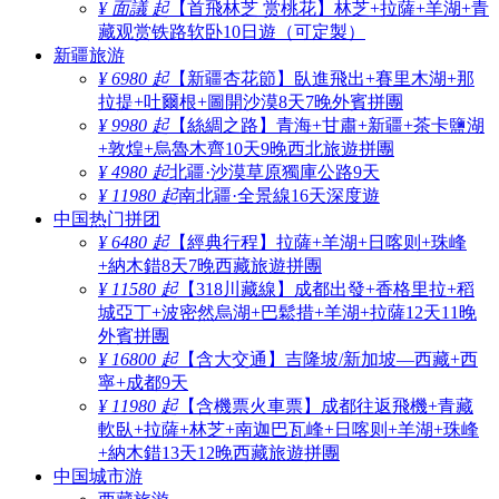
¥ 面議 起
【首飛林芝 赏桃花】林芝+拉薩+羊湖+青
藏观赏铁路软卧10日遊（可定製）
新疆旅游
¥ 6980 起
【新疆杏花節】臥進飛出+賽里木湖+那
拉提+吐爾根+圖開沙漠8天7晚外賓拼團
¥ 9980 起
【絲綢之路】青海+甘肅+新疆+茶卡鹽湖
+敦煌+烏魯木齊10天9晚西北旅遊拼團
¥ 4980 起
北疆·沙漠草原獨庫公路9天
¥ 11980 起
南北疆·全景線16天深度遊
中国热门拼团
¥ 6480 起
【經典行程】拉薩+羊湖+日喀则+珠峰
+納木錯8天7晚西藏旅遊拼團
¥ 11580 起
【318川藏線】成都出發+香格里拉+稻
城亞丁+波密然烏湖+巴鬆措+羊湖+拉薩12天11晚
外賓拼團
¥ 16800 起
【含大交通】吉隆坡/新加坡—西藏+西
寧+成都9天
¥ 11980 起
【含機票火車票】成都往返飛機+青藏
軟臥+拉薩+林芝+南迦巴瓦峰+日喀则+羊湖+珠峰
+納木錯13天12晚西藏旅遊拼團
中国城市游