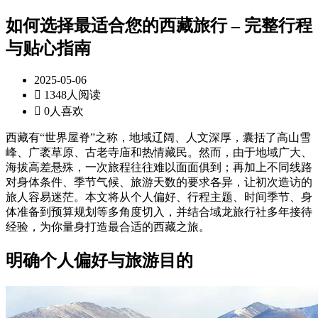
如何选择最适合您的西藏旅行 – 完整行程
与贴心指南
2025-05-06

1348人阅读

0人喜欢
西藏有“世界屋脊”之称，地域辽阔、人文深厚，囊括了高山雪
峰、广袤草原、古老寺庙和热情藏民。然而，由于地域广大、
海拔高差悬殊，一次旅程往往难以面面俱到；再加上不同线路
对身体条件、季节气候、旅游天数的要求各异，让初次造访的
旅人容易迷茫。本文将从个人偏好、行程主题、时间季节、身
体准备到预算规划等多角度切入，并结合域龙旅行社多年接待
经验，为你量身打造最合适的西藏之旅。
明确个人偏好与旅游目的