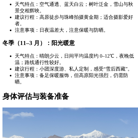
天气特点：空气通透、蓝天白云；树叶泛金，雪山与秋
景交相辉映。
建议行程：高原徒步与珠峰拍摄黄金期；适合摄影爱好
者。
注意事项：日夜温差大，注意保暖与防晒。
冬季（11–3 月）：阳光暖意
天气特点：晴朗少云，日间平均温度约 0–12℃，夜晚低
温；路线通行性较好。
建议行程：小团深度游、私人定制，感受“雪后西藏”。
注意事项：备足保暖服饰，但高原阳光强烈，仍需防
晒。
身体评估与装备准备