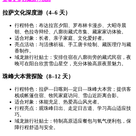
拉萨文化深度游（4–6 天）
行程特色：布达拉宫夕阳、罗布林卡漫步、大昭寺晨
朝、色拉寺辩经、八廓街藏式市集、藏家家访体验。
适合对象：长者、亲子家庭、文化爱好者。
亮点活动：与活佛祈福、手工唐卡绘制、藏医理疗与藏
香制作。
域龙旅行社贴士：安排住宿在八廓街旁的藏式民宿，夜
晚可在阳台欣赏雪山星空，充分体验高原夜景魅力。
珠峰大本营探险（8–12 天）
行程特色：拉萨—日喀则—定日—珠峰大本营；提供客
栈或帐篷住宿、牧民家庭访问、雪山近距离合影。
适合对象：体能充足、热爱高山风光者。
行程亮点：观珠峰日出、走定日古道、学习高山适应技
巧。
域龙旅行社贴士：特制高原适应餐包与氧气便利包，保
障行程舒适与安全。