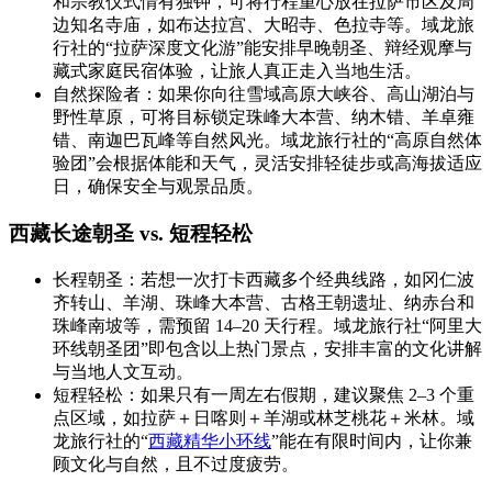
和宗教仪式情有独钟，可将行程重心放在拉萨市区及周
边知名寺庙，如布达拉宫、大昭寺、色拉寺等。域龙旅
行社的“拉萨深度文化游”能安排早晚朝圣、辩经观摩与
藏式家庭民宿体验，让旅人真正走入当地生活。
自然探险者：如果你向往雪域高原大峡谷、高山湖泊与
野性草原，可将目标锁定珠峰大本营、纳木错、羊卓雍
错、南迦巴瓦峰等自然风光。域龙旅行社的“高原自然体
验团”会根据体能和天气，灵活安排轻徒步或高海拔适应
日，确保安全与观景品质。
西藏长途朝圣 vs. 短程轻松
长程朝圣：若想一次打卡西藏多个经典线路，如冈仁波
齐转山、羊湖、珠峰大本营、古格王朝遗址、纳赤台和
珠峰南坡等，需预留 14–20 天行程。域龙旅行社“阿里大
环线朝圣团”即包含以上热门景点，安排丰富的文化讲解
与当地人文互动。
短程轻松：如果只有一周左右假期，建议聚焦 2–3 个重
点区域，如拉萨＋日喀则＋羊湖或林芝桃花＋米林。域
龙旅行社的“
西藏精华小环线
”能在有限时间内，让你兼
顾文化与自然，且不过度疲劳。