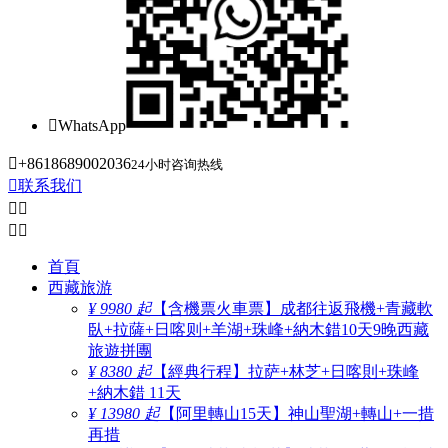

WhatsApp

+8618689002036
24小时咨询热线

联系我们




首頁
西藏旅游
¥ 9980 起
【含機票火車票】成都往返飛機+青藏軟
臥+拉薩+日喀则+羊湖+珠峰+納木錯10天9晚西藏
旅遊拼團
¥ 8380 起
【經典行程】拉萨+林芝+日喀則+珠峰
+納木錯 11天
¥ 13980 起
【阿里轉山15天】神山聖湖+轉山+一措
再措