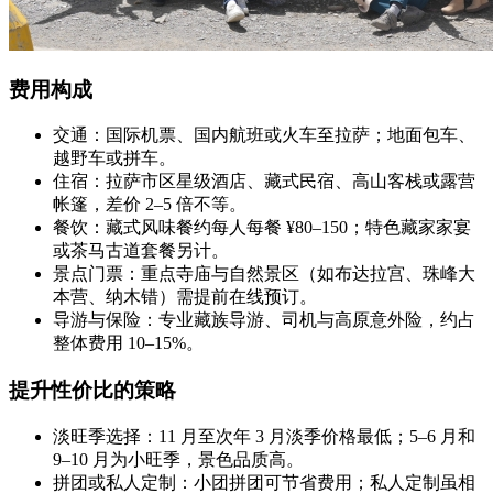
费用构成
交通：国际机票、国内航班或火车至拉萨；地面包车、
越野车或拼车。
住宿：拉萨市区星级酒店、藏式民宿、高山客栈或露营
帐篷，差价 2–5 倍不等。
餐饮：藏式风味餐约每人每餐 ¥80–150；特色藏家家宴
或茶马古道套餐另计。
景点门票：重点寺庙与自然景区（如布达拉宫、珠峰大
本营、纳木错）需提前在线预订。
导游与保险：专业藏族导游、司机与高原意外险，约占
整体费用 10–15%。
提升性价比的策略
淡旺季选择：11 月至次年 3 月淡季价格最低；5–6 月和
9–10 月为小旺季，景色品质高。
拼团或私人定制：小团拼团可节省费用；私人定制虽相