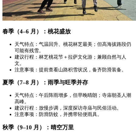
春季（4–6 月）：桃花盛放
天气特点：气温回升、桃花林芝最美；但高海拔路段仍
可能有残雪。
建议行程：林芝桃花节＋拉萨文化游；兼顾自然与人
文。
注意事项：提前查看山路积雪状况，备齐防滑装备。
夏季（7–8 月）：雨季与旺季并存
天气特点：午后阵雨增多，但早晚晴朗；寺庙朝圣人潮
高峰。
建议行程：放慢步调，深度探访寺庙与民俗活动。
注意事项：防滑防蚊，并携带轻便雨具。
秋季（9–10 月）：晴空万里