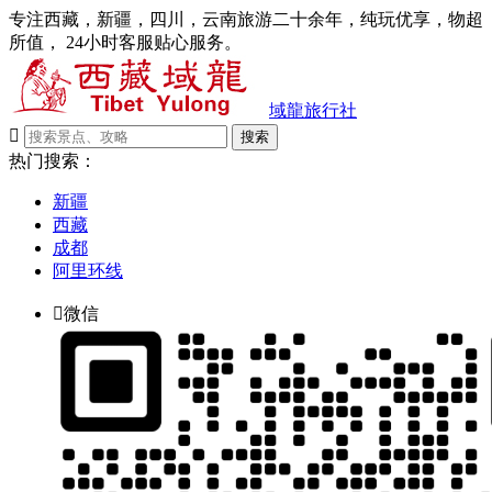
专注西藏，新疆，四川，云南旅游二十余年，纯玩优享，物超
所值， 24小时客服贴心服务。
域龍旅行社

搜索
热门搜索：
新疆
西藏
成都
阿里环线

微信