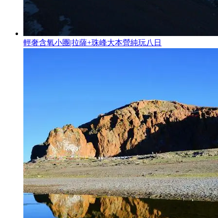
輕奢含氧小團|拉薩+珠峰大本營純玩八日