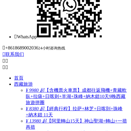

WhatsApp

+8618689002036
24小时咨询热线

联系我们




首頁
西藏旅游
¥ 9980 起
【含機票火車票】成都往返飛機+青藏軟
臥+拉薩+日喀则+羊湖+珠峰+納木錯10天9晚西藏
旅遊拼團
¥ 8380 起
【經典行程】拉萨+林芝+日喀則+珠峰
+納木錯 11天
¥ 13980 起
【阿里轉山15天】神山聖湖+轉山+一措
再措