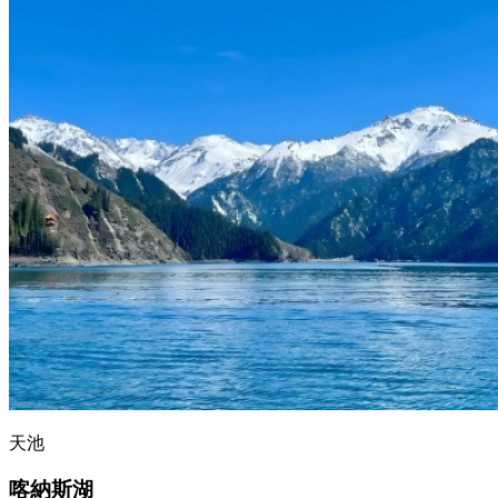
天池
喀納斯湖