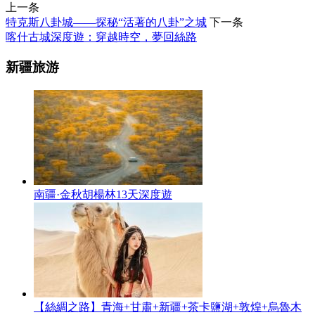
上一条
特克斯八卦城——探秘“活著的八卦”之城
下一条
喀什古城深度遊：穿越時空，夢回絲路
新疆旅游
南疆·金秋胡楊林13天深度遊
【絲綢之路】青海+甘肅+新疆+茶卡鹽湖+敦煌+烏魯木