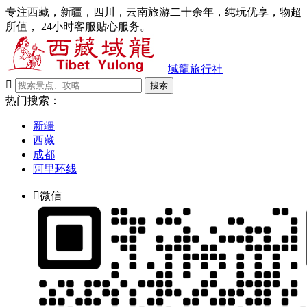
专注西藏，新疆，四川，云南旅游二十余年，纯玩优享，物超
所值， 24小时客服贴心服务。
域龍旅行社

搜索
热门搜索：
新疆
西藏
成都
阿里环线

微信