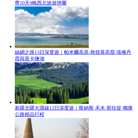
齊10天9晚西北旅遊拼團
絲綢之路13日深度遊｜帕米爾高原-敦煌莫高窟-張掖丹
霞與茶卡鹽湖
新疆北疆大環線12日深度遊｜喀納斯·禾木·那拉提·獨庫
公路精品行程