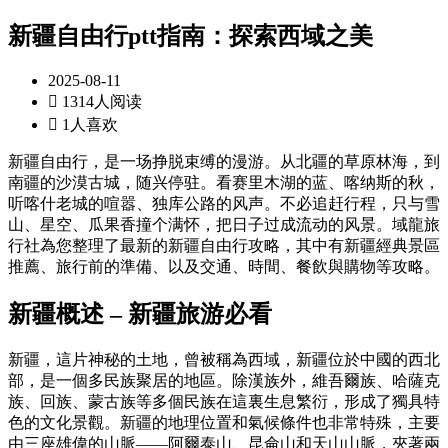
新疆自由行ptt指南：探索西域之美
2025-08-11

1314人阅读

1人喜欢
新疆自由行，是一场挣脱束缚的漫游。从北疆的草原林海，到
南疆的沙漠古城，随兴停驻。看赛里木湖的蓝、喀纳斯的秋，
听喀什老城的喧嚣、独库公路的风声。不必追赶行程，只与雪
山、星空、瓜果香撞个满怀，把日子过成流动的风景。域龍旅
行社為您整理了最新的新疆自由行攻略，其中有新疆經典景區
推薦、旅行前的準備、以及交通、時間、餐飲與購物等攻略。
新疆概述 – 新疆旅游必看
新疆，這片神秘的土地，曾被稱為西域，新疆位於中國的西北
部，是一個多民族聚居的地區。除漢族外，維吾爾族、哈薩克
族、回族、蒙古族等多個民族在這裏生息繁衍，形成了獨具特
色的文化景觀。新疆的地理位置和氣候條件也非常特殊，主要
由三座雄偉的山脈——阿爾泰山、昆侖山和天山山脈，夾著兩