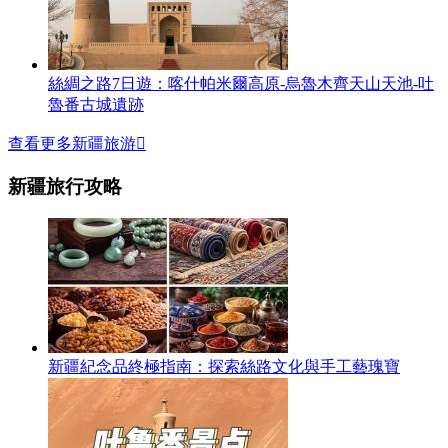
絲綢之路7日遊：喀什帕米爾高原-烏魯木齊天山天池-吐
魯番古城遺跡
查看更多新疆旅游

新疆旅行攻略
新疆紀念品終極指南：探索絲路文化與手工藝瑰寶