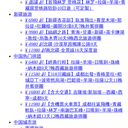
¥ 面議 起
【首飛林芝 赏桃花】林芝+拉薩+羊湖+青
藏观赏铁路软卧10日遊（可定製）
新疆旅游
¥ 6980 起
【新疆杏花節】臥進飛出+賽里木湖+那
拉提+吐爾根+圖開沙漠8天7晚外賓拼團
¥ 9980 起
【絲綢之路】青海+甘肅+新疆+茶卡鹽湖
+敦煌+烏魯木齊10天9晚西北旅遊拼團
¥ 4980 起
北疆·沙漠草原獨庫公路9天
¥ 11980 起
南北疆·全景線16天深度遊
中国热门拼团
¥ 6480 起
【經典行程】拉薩+羊湖+日喀则+珠峰
+納木錯8天7晚西藏旅遊拼團
¥ 11580 起
【318川藏線】成都出發+香格里拉+稻
城亞丁+波密然烏湖+巴鬆措+羊湖+拉薩12天11晚
外賓拼團
¥ 16800 起
【含大交通】吉隆坡/新加坡—西藏+西
寧+成都9天
¥ 11980 起
【含機票火車票】成都往返飛機+青藏
軟臥+拉薩+林芝+南迦巴瓦峰+日喀则+羊湖+珠峰
+納木錯13天12晚西藏旅遊拼團
中国城市游