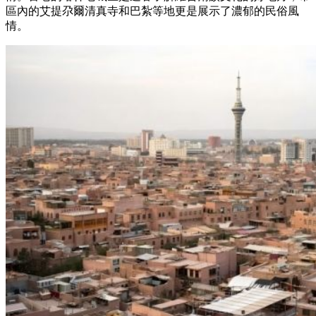
區內的艾提尕爾清真寺和巴紮等地更是展示了濃郁的民俗風
情。