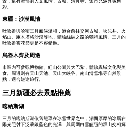
景，還有濃郁的人文風情，古城、清真寺、集市充滿異域色
彩。
東疆：沙漠風情
吐魯番與哈密三月氣候溫和，適合前往交河古城、坎兒井、火
焰山、庫木塔格沙漠等地，體驗絲綢之路的獨特風情。三月的
吐魯番杏花節更是不容錯過。
烏魯木齊及周邊
市區內可參觀博物館、紅山公園與大巴紮，體驗異域文化與美
食。周邊則有天山天池、天山大峽谷、南山滑雪場等自然景
點，適合短途旅行。
三月新疆必去景點推薦
喀納斯湖
三月的喀納斯湖依舊籠罩在冰雪世界之中，湖面厚厚的冰層在
陽光照射下泛著銀藍色的光澤，與周圍白雪皚皚的群山交相輝