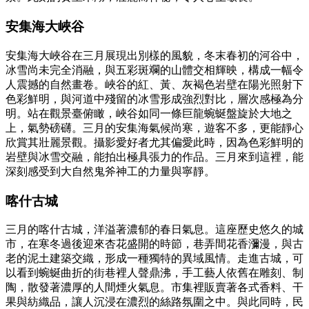
安集海大峽谷
安集海大峽谷在三月展現出別樣的風貌，冬末春初的河谷中，
冰雪尚未完全消融，與五彩斑斕的山體交相輝映，構成一幅令
人震撼的自然畫卷。峽谷的紅、黃、灰褐色岩壁在陽光照射下
色彩鮮明，與河道中殘留的冰雪形成強烈對比，層次感極為分
明。站在觀景臺俯瞰，峽谷如同一條巨龍蜿蜒盤旋於大地之
上，氣勢磅礴。三月的安集海氣候尚寒，遊客不多，更能靜心
欣賞其壯麗景觀。攝影愛好者尤其偏愛此時，因為色彩鮮明的
岩壁與冰雪交融，能拍出極具張力的作品。三月來到這裡，能
深刻感受到大自然鬼斧神工的力量與寧靜。
喀什古城
三月的喀什古城，洋溢著濃郁的春日氣息。這座歷史悠久的城
市，在寒冬過後迎來杏花盛開的時節，巷弄間花香瀰漫，與古
老的泥土建築交織，形成一種獨特的異域風情。走進古城，可
以看到蜿蜒曲折的街巷裡人聲鼎沸，手工藝人依舊在雕刻、制
陶，散發著濃厚的人間煙火氣息。市集裡販賣著各式香料、干
果與紡織品，讓人沉浸在濃烈的絲路氛圍之中。與此同時，民