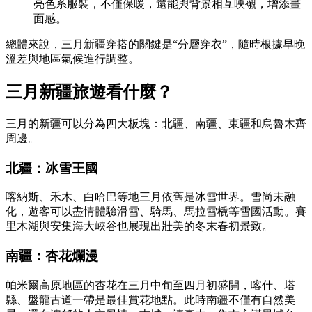
亮色系服裝，不僅保暖，還能與背景相互映襯，增添畫
面感。
總體來說，三月新疆穿搭的關鍵是“分層穿衣”，隨時根據早晚
溫差與地區氣候進行調整。
三月新疆旅遊看什麼？
三月的新疆可以分為四大板塊：北疆、南疆、東疆和烏魯木齊
周邊。
北疆：冰雪王國
喀納斯、禾木、白哈巴等地三月依舊是冰雪世界。雪尚未融
化，遊客可以盡情體驗滑雪、騎馬、馬拉雪橇等雪國活動。賽
里木湖與安集海大峽谷也展現出壯美的冬末春初景致。
南疆：杏花爛漫
帕米爾高原地區的杏花在三月中旬至四月初盛開，喀什、塔
縣、盤龍古道一帶是最佳賞花地點。此時南疆不僅有自然美