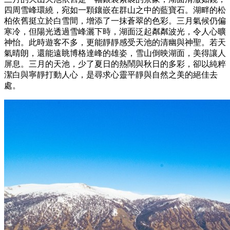
四周雪峰環繞，宛如一顆鑲嵌在群山之中的藍寶石。湖畔的松
柏依舊挺立於白雪間，增添了一抹蒼翠的色彩。三月氣候仍偏
寒冷，但陽光透過雪峰灑下時，湖面泛起粼粼波光，令人心曠
神怡。此時遊客不多，更能靜靜感受天池的清幽與神聖。若天
氣晴朗，還能遠眺博格達峰的雄姿，雪山倒映湖面，美得讓人
屏息。三月的天池，少了夏日的熱鬧與秋日的多彩，卻以純粹
潔白與寧靜打動人心，是尋求心靈平靜與自然之美的絕佳去
處。