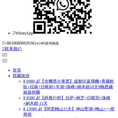

WhatsApp

+8618689002036
24小时咨询热线

联系我们




首頁
西藏旅游
¥ 9980 起
【含機票火車票】成都往返飛機+青藏軟
臥+拉薩+日喀则+羊湖+珠峰+納木錯10天9晚西藏
旅遊拼團
¥ 8380 起
【經典行程】拉萨+林芝+日喀則+珠峰
+納木錯 11天
¥ 13980 起
【阿里轉山15天】神山聖湖+轉山+一措
再措