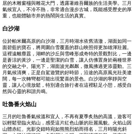
居的木雕窗欞與雕花大門，透露著維吾爾族的生活美學。三月
氣候宜人，不冷不熱，非常適合漫步古城，既能感受歷史的厚
重，也能體驗市井的熱鬧與生活的真實。
白沙湖
位於帕米爾高原的白沙湖，三月時湖水依舊清澈，湖面如同一
面碧藍的寶石，將周圍白雪覆蓋的群山映照得更加雄渾壯麗。
這裡遠離塵囂，湖畔的沙丘與雪峰形成奇特的景觀對比，一邊
是蒼涼的黃沙，一邊是聖潔的白雪，讓人仿佛置身於兩種世界
的交融之中。陽光下，湖面波光粼粼，微風拂過更添靈動。三
月氣候清爽，正是自駕遊覽的好時節，沿途的高原風光壯美遼
闊，每一次轉彎都可能出現驚喜的景色。白沙湖的寧靜與空
靈，讓人心境放鬆，特別適合旅行者在這裡駐足小憩，感受自
然與心靈的和諧共鳴。
吐魯番火焰山
三月的吐魯番氣候溫和宜人，不再有夏季炙熱的高溫，遊客可
以輕鬆登臨火焰山，感受這片紅色山脈的壯麗風貌。火焰山因
山體赤紅、光影交錯時宛如熊熊烈焰而得名，三月時陽光斜