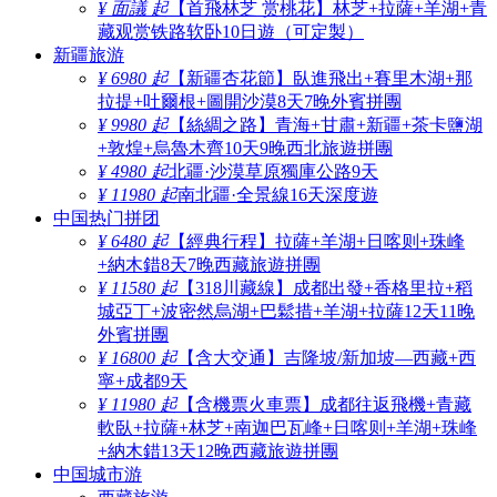
¥ 面議 起
【首飛林芝 赏桃花】林芝+拉薩+羊湖+青
藏观赏铁路软卧10日遊（可定製）
新疆旅游
¥ 6980 起
【新疆杏花節】臥進飛出+賽里木湖+那
拉提+吐爾根+圖開沙漠8天7晚外賓拼團
¥ 9980 起
【絲綢之路】青海+甘肅+新疆+茶卡鹽湖
+敦煌+烏魯木齊10天9晚西北旅遊拼團
¥ 4980 起
北疆·沙漠草原獨庫公路9天
¥ 11980 起
南北疆·全景線16天深度遊
中国热门拼团
¥ 6480 起
【經典行程】拉薩+羊湖+日喀则+珠峰
+納木錯8天7晚西藏旅遊拼團
¥ 11580 起
【318川藏線】成都出發+香格里拉+稻
城亞丁+波密然烏湖+巴鬆措+羊湖+拉薩12天11晚
外賓拼團
¥ 16800 起
【含大交通】吉隆坡/新加坡—西藏+西
寧+成都9天
¥ 11980 起
【含機票火車票】成都往返飛機+青藏
軟臥+拉薩+林芝+南迦巴瓦峰+日喀则+羊湖+珠峰
+納木錯13天12晚西藏旅遊拼團
中国城市游