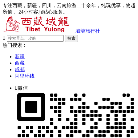
专注西藏，新疆，四川，云南旅游二十余年，纯玩优享，物超
所值， 24小时客服贴心服务。
域龍旅行社

搜索
热门搜索：
新疆
西藏
成都
阿里环线

微信