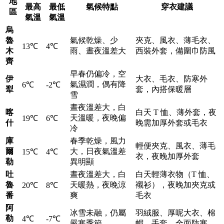
地
最高
最低
氣候特點
穿衣建議
區
氣溫
氣溫
烏
魯
氣候乾燥、少
夾克、風衣、薄毛衣、
13℃
4℃
木
雨、晝夜溫差大
西裝外套，備圍巾防風
齊
早春仍偏冷，空
伊
大衣、毛衣、防寒外
氣濕潤，偶有降
6℃
-2℃
犁
套，內搭保暖層
雪
晝夜溫差大，白
喀
白天 T 恤、薄外套，夜
天溫暖，夜晚偏
19℃
6℃
什
晚需加厚外套或毛衣
冷
庫
春季乾燥，風力
輕便夾克、風衣、薄毛
爾
大，日夜氣溫差
15℃
4℃
衣，夜晚加厚外套
勒
異明顯
吐
晝夜溫差大，白
白天輕薄衣物（T 恤、
魯
天暖熱，夜晚涼
襯衫），夜晚加夾克或
20℃
8℃
番
爽
毛衣
阿
冰雪未融，仍屬
羽絨服、厚呢大衣、棉
勒
4℃
-7℃
嚴寒季節
帽、手套，全面防寒