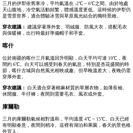
三月的伊犁依舊寒冷，平均氣溫在 -2℃ ~ 6℃之間。由於地處
天山腹地，冷空氣活動頻繁，體感溫度更低。這時候的伊犁仍
是雪景世界，適合體驗冰雪與草原風光結合的獨特景緻。
穿衣建議：
建議穿著厚外套、羽絨服、防風大衣，搭配毛衣
與保暖褲，出行時最好準備帽子和手套。
喀什
位於南疆的喀什三月氣溫回升明顯，白天平均可達 19℃，夜
間約 6℃。白天可以感受到春天的氣息，特別是杏花盛開的時
節，喀什古城與自然風光相映成趣。但早晚溫差大，夜晚仍需
穿厚外套。
穿衣建議：
白天適合穿著棉麻材質的單層衣物，如薄長袖、
休閒服、牛仔褲；夜間則需要毛衣、風衣或外套。
庫爾勒
三月的庫爾勒氣候相對溫和，平均溫度 4℃ ~ 15℃。白天已經
有明顯春意，夜間則稍冷。這裡有湖泊和果園，春天的景色格
外宜人。