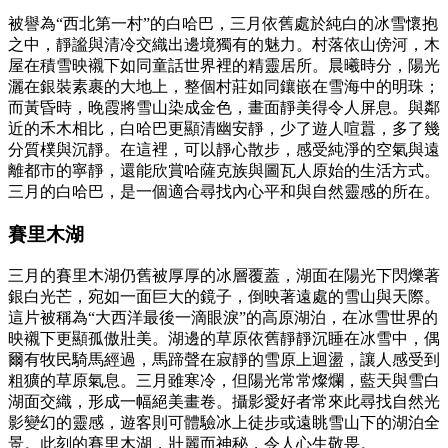
被譽為“西北第一村”的白哈巴，三月依舊處於純白的冰雪懷抱
之中，靜謐與清冷交織出邊境獨有的魅力。村落依山傍河，木
屋在積雪映襯下如同童話世界裡的精靈居所。晨曦時分，陽光
灑在銀裝素裹的大地上，整個村莊如同鑲嵌在雪海中的明珠；
而黃昏時，晚霞將雪山染成金色，畫面靜美得令人屏息。與鄰
近的禾木相比，白哈巴更顯清幽安靜，少了遊人喧囂，多了幾
分質樸與沉靜。在這裡，可以靜心散步，感受純淨的空氣與遠
離都市的寧靜，還能欣賞哈薩克族與圖瓦人原始的生活方式。
三月的白哈巴，是一個適合尋找內心平和與自然靈感的所在。
賽里木湖
三月的賽里木湖仍舊被厚厚的冰層覆蓋，湖面在陽光下閃爍著
銀白光芒，宛如一面巨大的鏡子，倒映著遠處的雪山與天際。
這片被稱為“大西洋最後一滴眼淚”的高原湖泊，在冰雪世界的
映襯下更顯孤傲壯美。湖邊的草原依舊靜靜沉睡在冰雪中，偶
爾有牧民騎馬經過，馬蹄聲在寂靜的雪原上迴盪，讓人感受到
粗獷的草原氣息。三月雖寒冷，但陽光常常燦爛，藍天與雪白
湖面交織，形成一幅絕美畫卷。攝影愛好者常來此尋找自然光
影變幻的靈感，遊客則可體驗冰上徒步或遠眺雪山下的湖泊全
景。此刻的賽里木湖，壯麗而神秘，令人心生敬畏。