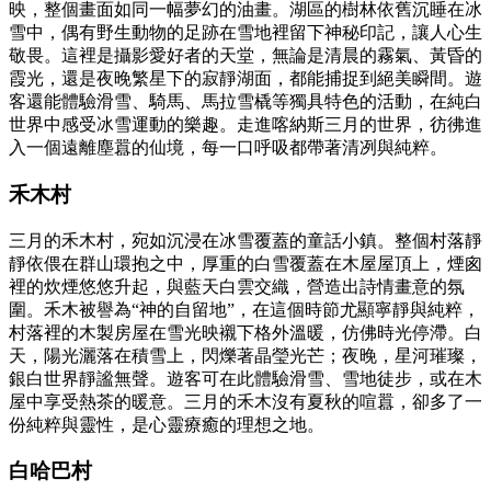
映，整個畫面如同一幅夢幻的油畫。湖區的樹林依舊沉睡在冰
雪中，偶有野生動物的足跡在雪地裡留下神秘印記，讓人心生
敬畏。這裡是攝影愛好者的天堂，無論是清晨的霧氣、黃昏的
霞光，還是夜晚繁星下的寂靜湖面，都能捕捉到絕美瞬間。遊
客還能體驗滑雪、騎馬、馬拉雪橇等獨具特色的活動，在純白
世界中感受冰雪運動的樂趣。走進喀納斯三月的世界，彷彿進
入一個遠離塵囂的仙境，每一口呼吸都帶著清冽與純粹。
禾木村
三月的禾木村，宛如沉浸在冰雪覆蓋的童話小鎮。整個村落靜
靜依偎在群山環抱之中，厚重的白雪覆蓋在木屋屋頂上，煙囪
裡的炊煙悠悠升起，與藍天白雲交織，營造出詩情畫意的氛
圍。禾木被譽為“神的自留地”，在這個時節尤顯寧靜與純粹，
村落裡的木製房屋在雪光映襯下格外溫暖，仿佛時光停滯。白
天，陽光灑落在積雪上，閃爍著晶瑩光芒；夜晚，星河璀璨，
銀白世界靜謐無聲。遊客可在此體驗滑雪、雪地徒步，或在木
屋中享受熱茶的暖意。三月的禾木沒有夏秋的喧囂，卻多了一
份純粹與靈性，是心靈療癒的理想之地。
白哈巴村