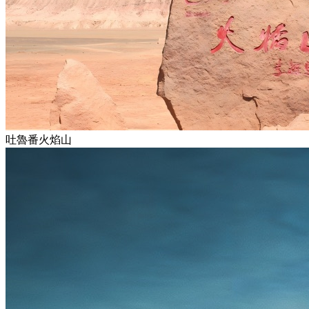
吐魯番火焰山