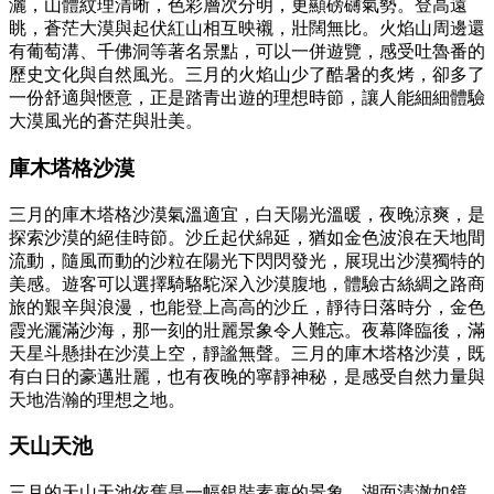
灑，山體紋理清晰，色彩層次分明，更顯磅礴氣勢。登高遠
眺，蒼茫大漠與起伏紅山相互映襯，壯闊無比。火焰山周邊還
有葡萄溝、千佛洞等著名景點，可以一併遊覽，感受吐魯番的
歷史文化與自然風光。三月的火焰山少了酷暑的炙烤，卻多了
一份舒適與愜意，正是踏青出遊的理想時節，讓人能細細體驗
大漠風光的蒼茫與壯美。
庫木塔格沙漠
三月的庫木塔格沙漠氣溫適宜，白天陽光溫暖，夜晚涼爽，是
探索沙漠的絕佳時節。沙丘起伏綿延，猶如金色波浪在天地間
流動，隨風而動的沙粒在陽光下閃閃發光，展現出沙漠獨特的
美感。遊客可以選擇騎駱駝深入沙漠腹地，體驗古絲綢之路商
旅的艱辛與浪漫，也能登上高高的沙丘，靜待日落時分，金色
霞光灑滿沙海，那一刻的壯麗景象令人難忘。夜幕降臨後，滿
天星斗懸掛在沙漠上空，靜謐無聲。三月的庫木塔格沙漠，既
有白日的豪邁壯麗，也有夜晚的寧靜神秘，是感受自然力量與
天地浩瀚的理想之地。
天山天池
三月的天山天池依舊是一幅銀裝素裹的景象，湖面清澈如鏡，