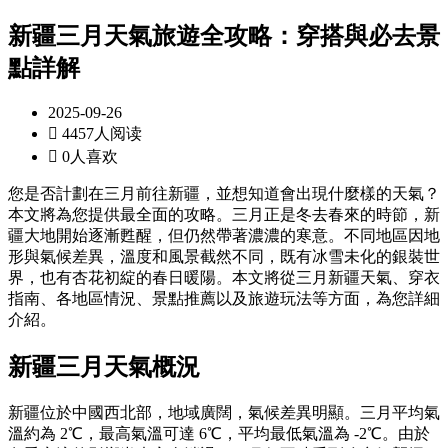
新疆三月天氣旅遊全攻略：穿搭與必去景
點詳解
2025-09-26

4457人阅读

0人喜欢
您是否計劃在三月前往新疆，並想知道會出現什麼樣的天氣？
本文將為您提供最全面的攻略。三月正是冬去春來的時節，新
疆大地開始逐漸甦醒，但仍然帶著濃濃的寒意。不同地區因地
形與氣候差異，溫度和風景截然不同，既有冰雪未化的銀裝世
界，也有杏花初綻的春日暖陽。本文將從三月新疆天氣、穿衣
指南、各地區情況、景點推薦以及旅遊玩法等方面，為您詳細
介紹。
新疆三月天氣概況
新疆位於中國西北部，地域廣闊，氣候差異明顯。三月平均氣
溫約為 2℃，最高氣溫可達 6℃，平均最低氣溫為 -2℃。由於