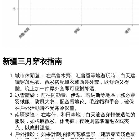
新疆三月穿衣指南
城市休閒遊： 在烏魯木齊、吐魯番等地遊玩時，白天建
議穿薄毛衣、襯衫搭配風衣或西裝外套，既舒適又得
體。晚上加一件厚外套即可應對降溫。
冰雪體驗： 前往阿勒泰、伊犁、喀納斯等地區，務必穿
羽絨服、防風大衣，配合雪地靴、毛線帽和手套，確保
在戶外活動時不受寒冷影響。
南疆探險： 在喀什、和田等地，白天適合穿輕便透氣的
服裝，如棉麻襯衫、休閒褲；夜晚則需準備毛衣或夾
克，以應對溫差。
戶外攝影： 如果計劃拍攝杏花或雪景，建議穿著淺色或