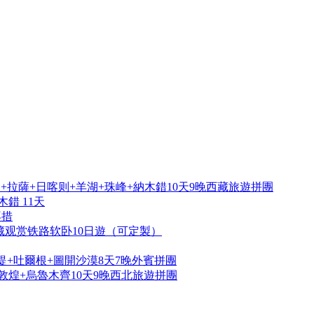
拉薩+日喀则+羊湖+珠峰+納木錯10天9晚西藏旅遊拼團
錯 11天
再措
藏观赏铁路软卧10日遊（可定製）
提+吐爾根+圖開沙漠8天7晚外賓拼團
敦煌+烏魯木齊10天9晚西北旅遊拼團