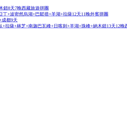
木錯8天7晚西藏旅遊拼團
亞丁+波密然烏湖+巴鬆措+羊湖+拉薩12天11晚外賓拼團
+成都9天
+拉薩+林芝+南迦巴瓦峰+日喀则+羊湖+珠峰+納木錯13天12