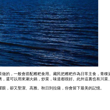
茶做的，一般會搭配糌粑食用。藏民把糌粑作為日常主食，青稞
烤，還可以用來涮火鍋，炒菜，味道都很好。此外這裏也有川菜
耀眼，卻又聖潔、高雅。秋日到拉薩，你會留下最美的記憶。