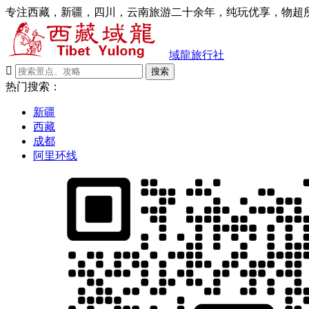
专注西藏，新疆，四川，云南旅游二十余年，纯玩优享，物超所
域龍旅行社

搜索
热门搜索：
新疆
西藏
成都
阿里环线