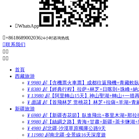

WhatsApp

+8618689002036
24小时咨询热线

联系我们




首頁
西藏旅游
¥ 9980 起
【含機票火車票】成都往返飛機+青藏軟臥+
¥ 8380 起
【經典行程】拉萨+林芝+日喀則+珠峰+納木
¥ 13980 起
【阿里轉山15天】神山聖湖+轉山+一措
¥ 面議 起
【首飛林芝 赏桃花】林芝+拉薩+羊湖+青
新疆旅游
¥ 6980 起
【新疆杏花節】臥進飛出+賽里木湖+那拉
¥ 9980 起
【絲綢之路】青海+甘肅+新疆+茶卡鹽湖+
¥ 4980 起
北疆·沙漠草原獨庫公路9天
¥ 11980 起
南北疆·全景線16天深度遊