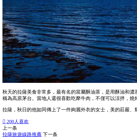
秋天的拉薩美食非常多，最有名的當屬酥油茶，是用酥油和濃
稱為高原茅台。當地人還很喜歡吃犛牛肉，不僅可以涼拌，燒
拉薩，秋日的他如同傳上了一件絢麗外衣的女士，美的莊嚴、

200
人喜欢
上一条
拉薩旅遊線路推薦
下一条