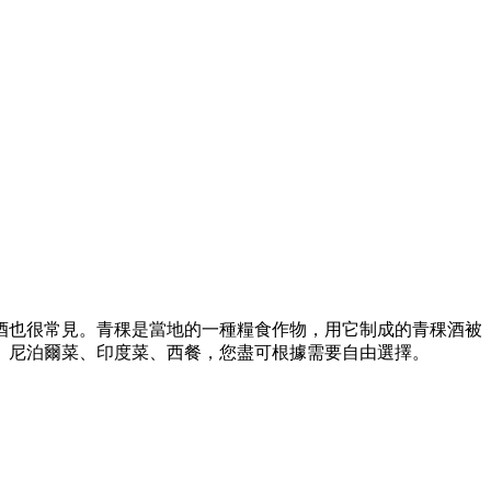
酒也很常見。青稞是當地的一種糧食作物，用它制成的青稞酒被
、尼泊爾菜、印度菜、西餐，您盡可根據需要自由選擇。