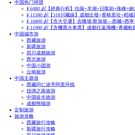
中国热门拼团
¥ 6480 起
【經典行程】拉薩+羊湖+日喀则+珠峰+納
¥ 11580 起
【318川藏線】成都出發+香格里拉+稻城
¥ 16800 起
【含大交通】吉隆坡/新加坡—西藏+西寧
¥ 11980 起
【含機票火車票】成都往返飛機+青藏軟臥
中国城市游
西藏旅游
新疆旅游
四川成都旅游
西北旅游
中国小团游
云南旅游
中国主题游
西藏冈仁波齐阿里环线
丝绸之路旅游
中国徒步旅游
成都熊猫游
定制旅游
旅游攻略
西藏旅行攻略
新疆旅行攻略