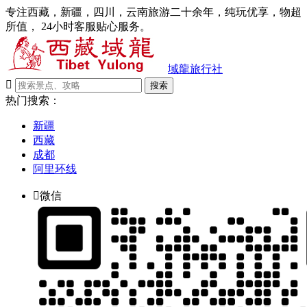
专注西藏，新疆，四川，云南旅游二十余年，纯玩优享，物超
所值， 24小时客服贴心服务。
域龍旅行社

搜索
热门搜索：
新疆
西藏
成都
阿里环线

微信