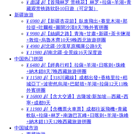
¥ 面議 起
【首飛林芝 赏桃花】林芝+拉薩+羊湖+青
藏观赏铁路软卧10日遊（可定製）
新疆旅游
¥ 6980 起
【新疆杏花節】臥進飛出+賽里木湖+那
拉提+吐爾根+圖開沙漠8天7晚外賓拼團
¥ 9980 起
【絲綢之路】青海+甘肅+新疆+茶卡鹽湖
+敦煌+烏魯木齊10天9晚西北旅遊拼團
¥ 4980 起
北疆·沙漠草原獨庫公路9天
¥ 11980 起
南北疆·全景線16天深度遊
中国热门拼团
¥ 6480 起
【經典行程】拉薩+羊湖+日喀则+珠峰
+納木錯8天7晚西藏旅遊拼團
¥ 11580 起
【318川藏線】成都出發+香格里拉+稻
城亞丁+波密然烏湖+巴鬆措+羊湖+拉薩12天11晚
外賓拼團
¥ 16800 起
【含大交通】吉隆坡/新加坡—西藏+西
寧+成都9天
¥ 11980 起
【含機票火車票】成都往返飛機+青藏
軟臥+拉薩+林芝+南迦巴瓦峰+日喀则+羊湖+珠峰
+納木錯13天12晚西藏旅遊拼團
中国城市游