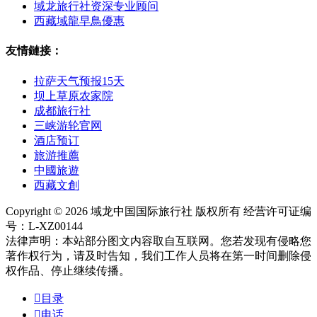
域龙旅行社资深专业顾问
西藏域龍早鳥優惠
友情鏈接：
拉萨天气预报15天
坝上草原农家院
成都旅行社
三峡游轮官网
酒店预订
旅游推薦
中國旅遊
西藏文創
Copyright © 2026 域龙中国国际旅行社 版权所有 经营许可证编
号：L-XZ00144
法律声明：本站部分图文内容取自互联网。您若发现有侵略您
著作权行为，请及时告知，我们工作人员将在第一时间删除侵
权作品、停止继续传播。

目录

电话