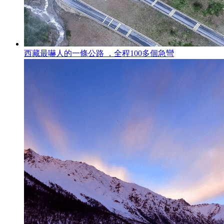
西藏最嚇人的一條公路 ，全程100多個急彎