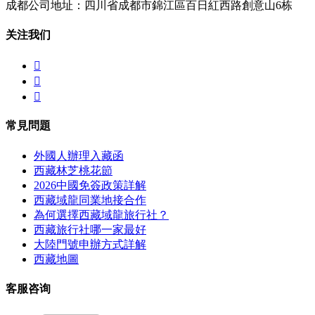
成都公司地址：四川省成都市錦江區百日紅西路創意山6栋
关注我们



常見問題
外國人辦理入藏函
西藏林芝桃花節
2026中國免簽政策詳解
西藏域龍同業地接合作
為何選擇西藏域龍旅行社？
西藏旅行社哪一家最好
大陸門號申辦方式詳解
西藏地圖
客服咨询