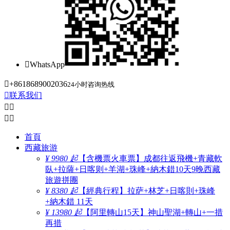

WhatsApp

+8618689002036
24小时咨询热线

联系我们




首頁
西藏旅游
¥ 9980 起
【含機票火車票】成都往返飛機+青藏軟
臥+拉薩+日喀则+羊湖+珠峰+納木錯10天9晚西藏
旅遊拼團
¥ 8380 起
【經典行程】拉萨+林芝+日喀則+珠峰
+納木錯 11天
¥ 13980 起
【阿里轉山15天】神山聖湖+轉山+一措
再措