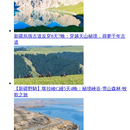
新疆烏孫古道反穿8天7晚：穿越天山秘境，尋夢千年古
道
【新疆野騎】喀拉峻C綫5天4晚：秘境峽谷·雪山森林·牧
歌之旅