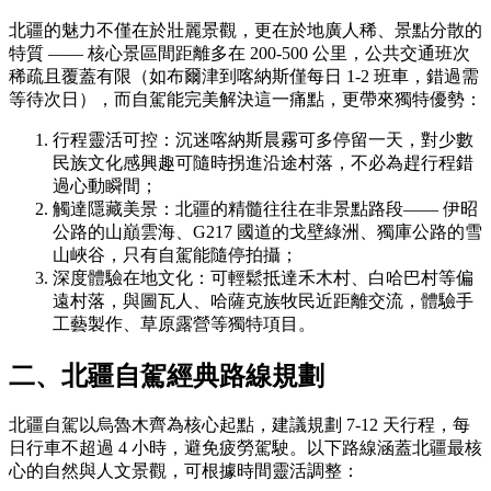
北疆的魅力不僅在於壯麗景觀，更在於地廣人稀、景點分散的
特質 —— 核心景區間距離多在 200-500 公里，公共交通班次
稀疏且覆蓋有限（如布爾津到喀納斯僅每日 1-2 班車，錯過需
等待次日），而自駕能完美解決這一痛點，更帶來獨特優勢：
行程靈活可控：沉迷喀納斯晨霧可多停留一天，對少數
民族文化感興趣可隨時拐進沿途村落，不必為趕行程錯
過心動瞬間；
觸達隱藏美景：北疆的精髓往往在非景點路段—— 伊昭
公路的山巔雲海、G217 國道的戈壁綠洲、獨庫公路的雪
山峽谷，只有自駕能隨停拍攝；
深度體驗在地文化：可輕鬆抵達禾木村、白哈巴村等偏
遠村落，與圖瓦人、哈薩克族牧民近距離交流，體驗手
工藝製作、草原露營等獨特項目。
二、北疆自駕經典路線規劃
北疆自駕以烏魯木齊為核心起點，建議規劃 7-12 天行程，每
日行車不超過 4 小時，避免疲勞駕駛。以下路線涵蓋北疆最核
心的自然與人文景觀，可根據時間靈活調整：