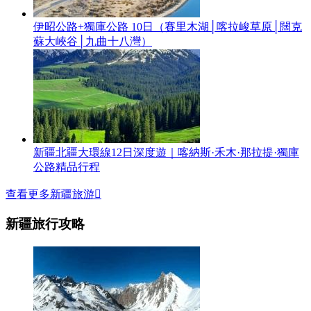
伊昭公路+獨庫公路 10日（賽里木湖│喀拉峻草原│闊克
蘇大峽谷│九曲十八灣）
新疆北疆大環線12日深度遊｜喀納斯·禾木·那拉提·獨庫
公路精品行程
查看更多新疆旅游

新疆旅行攻略