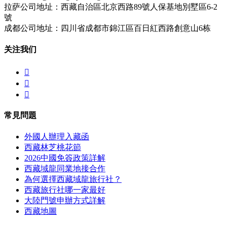
拉萨公司地址：西藏自治區北京西路89號人保基地別墅區6-2
號
成都公司地址：四川省成都市錦江區百日紅西路創意山6栋
关注我们



常見問題
外國人辦理入藏函
西藏林芝桃花節
2026中國免簽政策詳解
西藏域龍同業地接合作
為何選擇西藏域龍旅行社？
西藏旅行社哪一家最好
大陸門號申辦方式詳解
西藏地圖