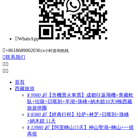

WhatsApp

+8618689002036
24小时咨询热线

联系我们




首頁
西藏旅游
¥ 9980 起
【含機票火車票】成都往返飛機+青藏軟
臥+拉薩+日喀则+羊湖+珠峰+納木錯10天9晚西藏
旅遊拼團
¥ 8380 起
【經典行程】拉萨+林芝+日喀則+珠峰
+納木錯 11天
¥ 13980 起
【阿里轉山15天】神山聖湖+轉山+一措
再措