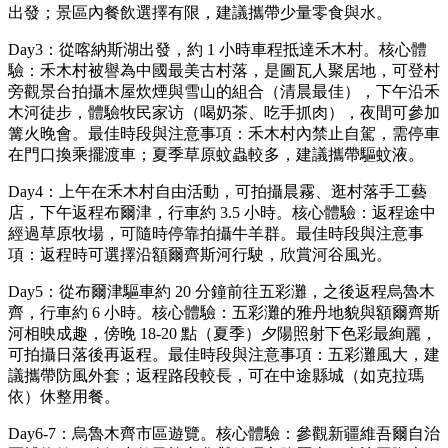
出發；景區內餐飲選擇有限，建議攜帶少量零食與水。
Day3：從喀納斯湖出發，約 1 小時車程抵達禾木村。核心體
驗：禾木村被譽為中國最美古村落，是圖瓦人聚居地，可登村
旁觀景台拍攝木屋炊煙與雪山的組合（清晨最佳），下午沿禾
木河徒步，體驗牧民家访（喝奶茶、吃手抓肉），夜間可參加
篝火晚會。最佳時段與注意事項：禾木村內禁止自駕，需停車
在門口換乘擺渡車；夏季草原蚊蟲較多，建議攜帶驅蚊液。
Day4：上午在禾木村自由活動，可拍攝晨霧、逛村落手工藝
店，下午返程布爾津，行車約 3.5 小時。核心體驗：返程途中
經過草原牧場，可隨時停靠拍攝牛羊群。最佳時段與注意事
項：返程時可選擇沿額爾齊斯河行駛，欣賞河谷風光。
Day5：從布爾津驅車約 20 分鐘前往五彩灘，之後返程烏魯木
齊，行車約 6 小時。核心體驗：五彩灘的雅丹地貌與額爾齊斯
河相映成趣，傍晚 18-20 點（夏季）夕陽照射下色彩最絢麗，
可拍攝日落後再返程。最佳時段與注意事項：五彩灘風大，建
議攜帶防風外套；返程路段較長，可在中途縣城（如克拉瑪
依）休整用餐。
Day6-7：烏魯木齊市區遊覽。核心體驗：參觀新疆維吾爾自治