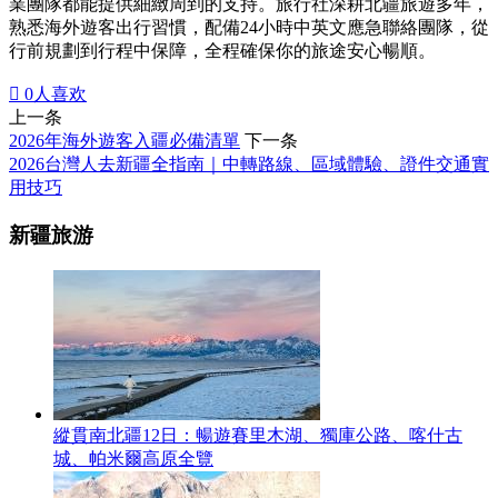
業團隊都能提供細緻周到的支持。旅行社深耕北疆旅遊多年，
熟悉海外遊客出行習慣，配備24小時中英文應急聯絡團隊，從
行前規劃到行程中保障，全程確保你的旅途安心暢順。

0
人喜欢
上一条
2026年海外遊客入疆必備清單
下一条
2026台灣人去新疆全指南｜中轉路線、區域體驗、證件交通實
用技巧
新疆旅游
縱貫南北疆12日：暢遊賽里木湖、獨庫公路、喀什古
城、帕米爾高原全覽