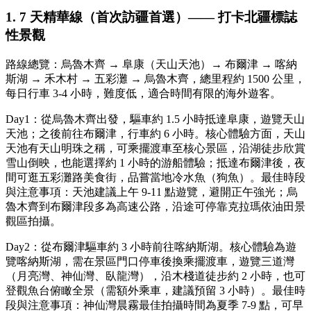
1. 7 天精華線（首次訪疆首選）—— 打卡北疆標誌
性景觀
路線總覽：烏魯木齊 → 阜康（天山天池）→ 布爾津 → 喀納
斯湖 → 禾木村 → 五彩灘 → 烏魯木齊，總里程約 1500 公里，
每日行車 3-4 小時，難度低，適合時間有限的海外遊客。
Day1：從烏魯木齊出發，驅車約 1.5 小時抵達阜康，遊覽天山
天池；之後前往布爾津，行車約 6 小時。核心體驗方面，天山
天池有天山明珠之稱，可乘擺渡車至核心景區，沿湖徒步欣賞
雪山倒映，也能選擇約 1 小時的游船體驗；抵達布爾津後，夜
間可逛五彩灘路美食街，品嘗當地冷水魚（狗魚）。最佳時段
與注意事項：天池建議上午 9-11 點遊覽，避開正午強光；烏
魯木齊到布爾津段多為高速公路，沿途可停靠克拉瑪依油田景
觀區拍攝。
Day2：從布爾津驅車約 3 小時前往喀納斯湖。核心體驗為遊
覽喀納斯湖，需在景區門口停車後換乘擺渡車，遊覽三道灣
（月亮灣、神仙灣、臥龍灣），沿木棧道徒步約 2 小時，也可
登觀魚台俯瞰全景（需額外乘車，建議預留 3 小時）。最佳時
段與注意事項：神仙灣晨霧最佳拍攝時間為夏季 7-9 點，可早