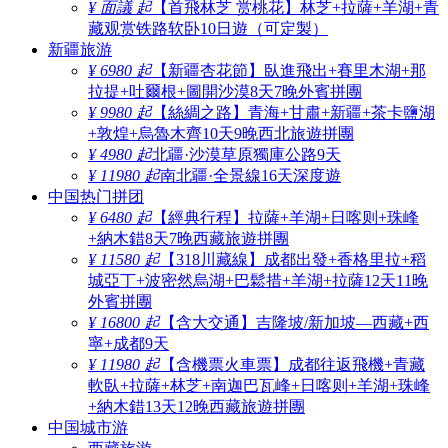
¥ 面議 起
【首飛林芝 赏桃花】林芝+拉薩+羊湖+青
藏观赏铁路软卧10日遊（可定製）
新疆旅游
¥ 6980 起
【新疆杏花節】臥進飛出+賽里木湖+那
拉提+吐爾根+圖開沙漠8天7晚外賓拼團
¥ 9980 起
【絲綢之路】青海+甘肅+新疆+茶卡鹽湖
+敦煌+烏魯木齊10天9晚西北旅遊拼團
¥ 4980 起
北疆·沙漠草原獨庫公路9天
¥ 11980 起
南北疆·全景線16天深度遊
中国热门拼团
¥ 6480 起
【經典行程】拉薩+羊湖+日喀则+珠峰
+納木錯8天7晚西藏旅遊拼團
¥ 11580 起
【318川藏線】成都出發+香格里拉+稻
城亞丁+波密然烏湖+巴鬆措+羊湖+拉薩12天11晚
外賓拼團
¥ 16800 起
【含大交通】吉隆坡/新加坡—西藏+西
寧+成都9天
¥ 11980 起
【含機票火車票】成都往返飛機+青藏
軟臥+拉薩+林芝+南迦巴瓦峰+日喀则+羊湖+珠峰
+納木錯13天12晚西藏旅遊拼團
中国城市游