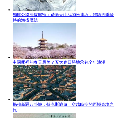
獨庫公路海拔解密：踏過天山3400米達坂，體驗四季輪
轉的海拔魔法
中國哪裡的春天最美？五大春日勝地承包全年浪漫
揭秘新疆八卦城：特克斯旅遊 – 穿越時空的西域奇境之
旅