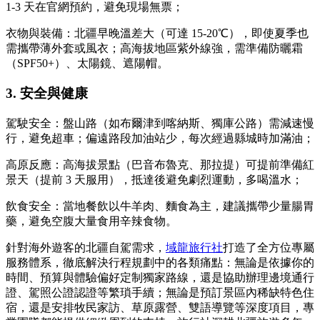
1-3 天在官網預約，避免現場無票；
衣物與裝備：北疆早晚溫差大（可達 15-20℃），即使夏季也
需攜帶薄外套或風衣；高海拔地區紫外線強，需準備防曬霜
（SPF50+）、太陽鏡、遮陽帽。
3. 安全與健康
駕駛安全：盤山路（如布爾津到喀納斯、獨庫公路）需減速慢
行，避免超車；偏遠路段加油站少，每次經過縣城時加滿油；
高原反應：高海拔景點（巴音布魯克、那拉提）可提前準備紅
景天（提前 3 天服用），抵達後避免劇烈運動，多喝溫水；
飲食安全：當地餐飲以牛羊肉、麵食為主，建議攜帶少量腸胃
藥，避免空腹大量食用辛辣食物。
針對海外遊客的北疆自駕需求，
域龍旅行社
打造了全方位專屬
服務體系，徹底解決行程規劃中的各類痛點：無論是依據你的
時間、預算與體驗偏好定制獨家路線，還是協助辦理邊境通行
證、駕照公證認證等繁瑣手續；無論是預訂景區內稀缺特色住
宿，還是安排牧民家訪、草原露營、雙語導覽等深度項目，專