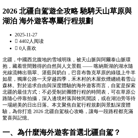
2026 北疆自駕遊全攻略 馳騁天山草原與
湖泊 海外遊客專屬行程規劃
2025-11-27

4402人阅读

0人喜欢
北疆，中國西北腹地的雪域明珠，被天山脈與阿爾泰山脈環
抱，藏着世間難得的自然與人文景觀 —— 喀納斯湖的湖水隨
光線流轉出翡翠、湛藍與奶白，巴音布魯克草原的綠毯上牛羊
如星，獨庫公路一天穿越四季，禾木村的木屋炊煙纏繞着雪山
森林。對於追求自由與深度體驗的海外遊客而言，自駕是探索
北疆的最佳方式：不必受制於團體行程的時間表，可在草原公
路隨心停靠拍攝，深入邊境村落與牧民閒談，或在湖泊旁等待
一場絕美的日出日落。本文聚焦自駕行程規劃與景點深度體
驗，為你打造 2026 北疆自駕核心攻略，讓每一段路程都充滿
驚喜與記憶。
一、為什麼海外遊客首選北疆自駕？