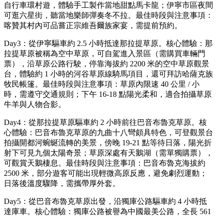
自行車環村遊，體驗手工製作當地甜點馬卡龍；伊寧市區夜間
可逛六星街，聽當地樂師彈奏冬不拉。最佳時段與注意事項：
喀贊其村內可品嘗正宗維吾爾族家宴，需提前預約。
Day3：從伊寧驅車約 2.5 小時抵達那拉提草原。核心體驗：那
拉提草原被稱為空中草原，可自駕進入景區（需購買車輛門
票），沿草原公路行駛，停靠海拔約 2200 米的空中草原觀景
台，體驗約 1 小時的河谷草原線騎馬項目，還可拜訪哈薩克族
牧民帳篷。最佳時段與注意事項：草原內限速 40 公里 / 小
時，需遵守交通規則；下午 16-18 點陽光柔和，適合拍攝草原
牛羊與人物合影。
Day4：從那拉提草原驅車約 2 小時前往巴音布魯克草原。核
心體驗：巴音布魯克草原的九曲十八彎頗具特色，可登觀景台
拍攝開都河蜿蜒流轉的美景，傍晚 19-21 點等待日落，陽光折
射下可見九個太陽奇景；草原深處有天鵝湖（需單獨購票），
可觀賞天鵝棲息。最佳時段與注意事項：巴音布魯克海拔約
2500 米，部分遊客可能出現輕微高原反應，避免劇烈運動；
日落後溫度驟降，需攜帶厚外套。
Day5：從巴音布魯克草原出發，沿獨庫公路驅車約 4 小時抵
達庫車。核心體驗：獨庫公路被譽為中國最美公路，全長 561