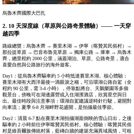
烏魯木齊國際大巴扎
2. 10 天深度線（草原與公路奇景體驗）—— 一天穿
越四季
路線總覽：烏魯木齊 → 賽里木湖 → 伊寧（喀贊其民俗村）→
那拉提草原 → 巴音布魯克草原 → 獨庫公路 → 庫車 → 烏魯木
齊，總里程約 2000 公里，涵蓋湖泊、草原、公路奇景，適合
喜愛自然與公路旅行的海外遊客。
Day1：從烏魯木齊驅車約 5 小時抵達賽里木湖。核心體驗：
賽里木湖有大西洋最後一滴眼淚之稱，可沿環湖公路自駕（全
程約 90 公里，需 3-4 小時），停靠點將台、天鵝樂園等多個
觀景台，傍晚可在湖邊露營或入住湖濱酒店，欣賞星空與日
出。最佳時段與注意事項：環湖自駕建議逆時針行駛，避開對
向車流；夏季 6-8 月湖畔野花盛開，是拍攝最佳季節。
Day2：清晨 6-7 點在賽里木湖拍攝湖面倒映的雪山日出，之後
驅車約 2 小時前往伊寧喀贊其民俗村。核心體驗：喀贊其民俗
村是維吾爾族傳統村落，藍磚白牆的建築充滿異域風情，可租