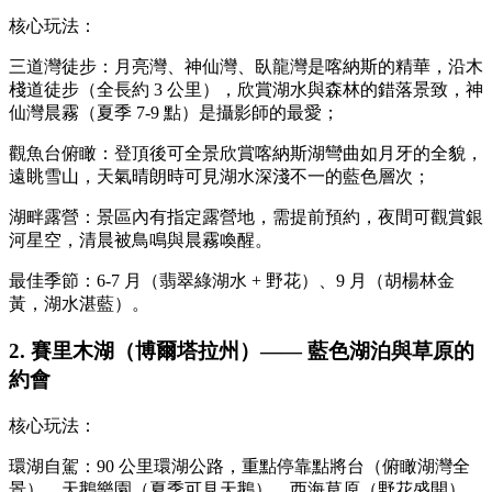
核心玩法：
三道灣徒步：月亮灣、神仙灣、臥龍灣是喀納斯的精華，沿木
棧道徒步（全長約 3 公里），欣賞湖水與森林的錯落景致，神
仙灣晨霧（夏季 7-9 點）是攝影師的最愛；
觀魚台俯瞰：登頂後可全景欣賞喀納斯湖彎曲如月牙的全貌，
遠眺雪山，天氣晴朗時可見湖水深淺不一的藍色層次；
湖畔露營：景區內有指定露營地，需提前預約，夜間可觀賞銀
河星空，清晨被鳥鳴與晨霧喚醒。
最佳季節：6-7 月（翡翠綠湖水 + 野花）、9 月（胡楊林金
黃，湖水湛藍）。
2. 賽里木湖（博爾塔拉州）—— 藍色湖泊與草原的
約會
核心玩法：
環湖自駕：90 公里環湖公路，重點停靠點將台（俯瞰湖灣全
景）、天鵝樂園（夏季可見天鵝）、西海草原（野花盛開），