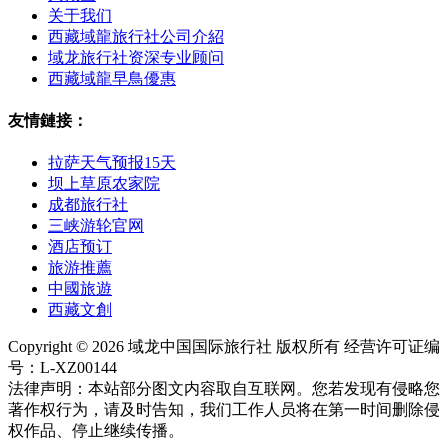
关于我们
西藏域龍旅行社公司介紹
域龙旅行社资深专业顾问
西藏域龍早鳥優惠
友情鏈接：
拉萨天气预报15天
坝上草原农家院
成都旅行社
三峡游轮官网
酒店预订
旅游推薦
中國旅遊
西藏文創
Copyright © 2026 域龙中国国际旅行社 版权所有 经营许可证编
号：L-XZ00144
法律声明：本站部分图文内容取自互联网。您若发现有侵略您
著作权行为，请及时告知，我们工作人员将在第一时间删除侵
权作品、停止继续传播。