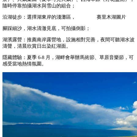
隨時停靠拍攝湖水與雪山的組合；
沿湖徒步：選擇湖東岸的淺灘區， 賽里木湖圖片
腳踩細沙，湖水清澈見底，可拍攝倒影；
湖濱露營：推薦南岸露營地，設施相對完善，夜間可聽湖水波
濤聲，清晨欣賞日出染紅湖面。
隱藏體驗：夏季 6-8 月，湖畔會舉辦馬術節、草原音樂節，可
感受當地熱情氛圍。