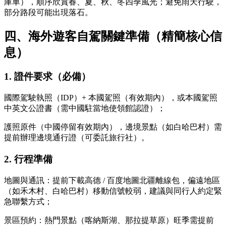
庫車），順序欣賞春、夏、秋、冬四季風光；避免雨天行駛，
部分路段可能出現落石。
四、海外遊客自駕關鍵準備（精簡核心信
息）
1. 證件要求（必備）
國際駕駛執照（IDP）+ 本國駕照（有效期內），或本國駕照
中英文公證書（需中國駐當地使領館認證）；
護照原件（中國停留有效期內），邊境景點（如白哈巴村）需
提前辦理邊境通行證（可委託旅行社）。
2. 行程準備
地圖與通訊：提前下載高德 / 百度地圖北疆離線包，偏遠地區
（如禾木村、白哈巴村）移動信號較弱，建議與同行人約定緊
急聯繫方式；
景區預約：熱門景點（喀納斯湖、那拉提草原）旺季需提前