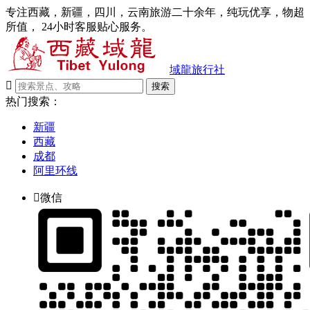
专注西藏，新疆，四川，云南旅游二十余年，纯玩优享，物超
所值， 24小时客服贴心服务。
域龍旅行社

搜索
热门搜索：
新疆
西藏
成都
阿里环线

微信