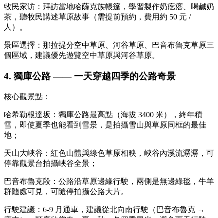
牧民家访：拜訪當地哈薩克族帳篷，學習製作奶疙瘩、喝鹹奶
茶，聽牧民講述草原故事（需提前預約，費用約 50 元 /
人）。
景區選擇：那拉提分空中草原、河谷草原、巴音布魯克草原三
個區域，建議優先遊覽空中草原與河谷草原。
4. 獨庫公路 —— 一天穿越四季的公路奇景
核心觀景點：
哈希勒根達坂：獨庫公路最高點（海拔 3400 米），終年積
雪，即使夏季也能看到雪景，是拍攝雪山與草原同框的最佳
地；
天山大峽谷：紅色山體與綠色草原相映，峽谷內溪流潺潺，可
停靠觀景台拍攝峽谷全景；
巴音布魯克段：公路沿草原邊緣行駛，兩側是無邊綠毯，牛羊
群隨處可見，可隨停拍攝公路大片。
行駛建議：6-9 月通車，建議從北向南行駛（巴音布魯克 →