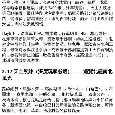
公里，僅 6-9 月通車，沿途可穿越雪山、峽谷、草原、戈壁，
停靠哈希勒根達坂（海拔 3400 米，終年積雪）、天山大峽谷
等景點拍攝。最佳時段與注意事項：獨庫公路部分路段為盤山
路，彎道多，需減速慢行；避免夜間行駛，雨天可能出現山體
滑坡，需關注天氣預報。
Day6-10：從庫車返程烏魯木齊，行車約 8 小時。核心體驗：
在庫車可參觀庫車大寺、克孜爾千佛洞（絲綢之路遺跡）；返
程途中可停靠吐魯番，遊覽葡萄溝、坎兒井，體驗古時水利工
程。最佳時段與注意事項：克孜爾千佛洞需提前 1 天在官網預
約，參觀時禁止拍照；吐魯番夏季炎熱（最高溫達 40℃），
建議清晨或傍晚遊覽。
3. 12 天全景線（深度玩家必選）—— 遍覽北疆南北
風光
路線總覽：烏魯木齊 → 喀納斯湖 → 禾木村 → 白哈巴村 → 布
爾津 → 賽里木湖 → 伊昭公路 → 那拉提草原 → 獨庫公路 →
烏魯木齊，核心亮點是融合北疆北部阿勒泰地區與西部伊犁河
谷，新增西北第一村白哈巴村與新疆最險公路伊昭公路，可體
驗雪山、湖泊、草原、邊境村落的多樣風光。