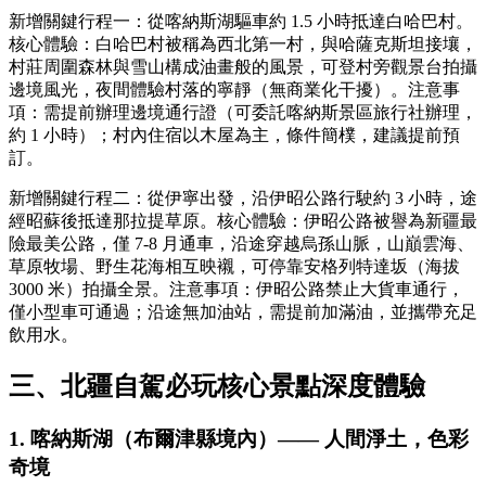
新增關鍵行程一：從喀納斯湖驅車約 1.5 小時抵達白哈巴村。
核心體驗：白哈巴村被稱為西北第一村，與哈薩克斯坦接壤，
村莊周圍森林與雪山構成油畫般的風景，可登村旁觀景台拍攝
邊境風光，夜間體驗村落的寧靜（無商業化干擾）。注意事
項：需提前辦理邊境通行證（可委託喀納斯景區旅行社辦理，
約 1 小時）；村內住宿以木屋為主，條件簡樸，建議提前預
訂。
新增關鍵行程二：從伊寧出發，沿伊昭公路行駛約 3 小時，途
經昭蘇後抵達那拉提草原。核心體驗：伊昭公路被譽為新疆最
險最美公路，僅 7-8 月通車，沿途穿越烏孫山脈，山巔雲海、
草原牧場、野生花海相互映襯，可停靠安格列特達坂（海拔
3000 米）拍攝全景。注意事項：伊昭公路禁止大貨車通行，
僅小型車可通過；沿途無加油站，需提前加滿油，並攜帶充足
飲用水。
三、北疆自駕必玩核心景點深度體驗
1. 喀納斯湖（布爾津縣境內）—— 人間淨土，色彩
奇境