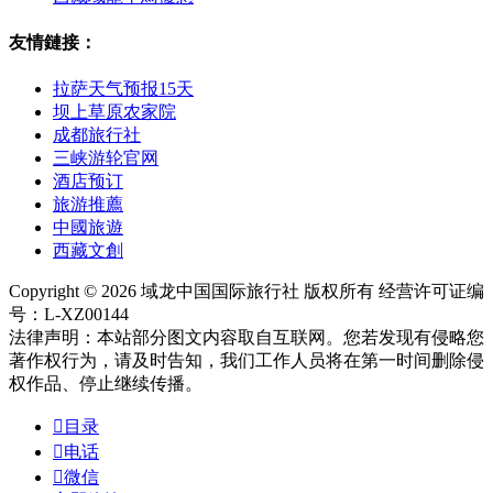
友情鏈接：
拉萨天气预报15天
坝上草原农家院
成都旅行社
三峡游轮官网
酒店预订
旅游推薦
中國旅遊
西藏文創
Copyright © 2026 域龙中国国际旅行社 版权所有 经营许可证编
号：L-XZ00144
法律声明：本站部分图文内容取自互联网。您若发现有侵略您
著作权行为，请及时告知，我们工作人员将在第一时间删除侵
权作品、停止继续传播。

目录

电话

微信