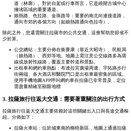
道（林廓）。對於自駕或行車而言，它是繞開古城中心
擁堵區域的重要通道。
娘熱路、色拉路、金珠路等：重要的南北向連接道路，
通向市郊的各個方向（如娘熱路通向色拉寺）。
除此之外，您還需關注拉薩市的公共交通，這會幫助您節省不
少於算。
公交總站：主要分佈在衝賽康（靠近大昭寺）、民航局
（娘熱路）、西郊等地。地圖上需注意公交線路多為環
線或放射性線路，覆蓋主要幹道和景點。
出租車和網約車熱點：布達拉宮廣場周邊、宇拓路步行
街兩端、各大酒店和醫院門口是出租車最密集的區域。
使用手機地圖APP呼叫網約車在拉薩已非常普及，定位
需盡量精確至顯眼地標
3.
拉薩旅行往返大交通：需要著重關注的出行方式
拉薩旅行往返大交通主要依賴於這些關鍵出入口與長途交通樞
紐。分佈如下：
拉薩火車站：位於城東南的柳梧新區，地圖上通過拉薩