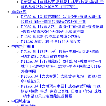
¥ 面議 起
【首飛林芝 赏桃花】林芝+拉薩+羊湖+青
藏观赏铁路软卧10日遊（可定製）
新疆旅游
¥ 6980 起
【新疆杏花節】臥進飛出+賽里木湖+那
拉提+吐爾根+圖開沙漠8天7晚外賓拼團
¥ 9980 起
【絲綢之路】青海+甘肅+新疆+茶卡鹽湖
+敦煌+烏魯木齊10天9晚西北旅遊拼團
¥ 4980 起
北疆·沙漠草原獨庫公路9天
¥ 11980 起
南北疆·全景線16天深度遊
中国热门拼团
¥ 6480 起
【經典行程】拉薩+羊湖+日喀则+珠峰
+納木錯8天7晚西藏旅遊拼團
¥ 11580 起
【318川藏線】成都出發+香格里拉+稻
城亞丁+波密然烏湖+巴鬆措+羊湖+拉薩12天11晚
外賓拼團
¥ 16800 起
【含大交通】吉隆坡/新加坡—西藏+西
寧+成都9天
¥ 11980 起
【含機票火車票】成都往返飛機+青藏
軟臥+拉薩+林芝+南迦巴瓦峰+日喀则+羊湖+珠峰
+納木錯13天12晚西藏旅遊拼團
中国城市游