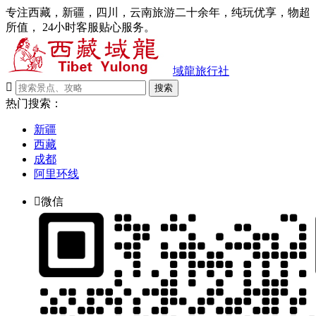
专注西藏，新疆，四川，云南旅游二十余年，纯玩优享，物超
所值， 24小时客服贴心服务。
域龍旅行社

搜索
热门搜索：
新疆
西藏
成都
阿里环线

微信