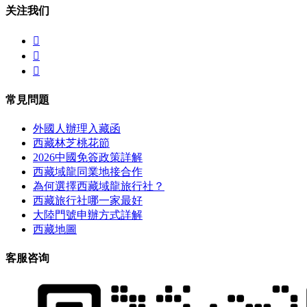
关注我们



常見問題
外國人辦理入藏函
西藏林芝桃花節
2026中國免簽政策詳解
西藏域龍同業地接合作
為何選擇西藏域龍旅行社？
西藏旅行社哪一家最好
大陸門號申辦方式詳解
西藏地圖
客服咨询