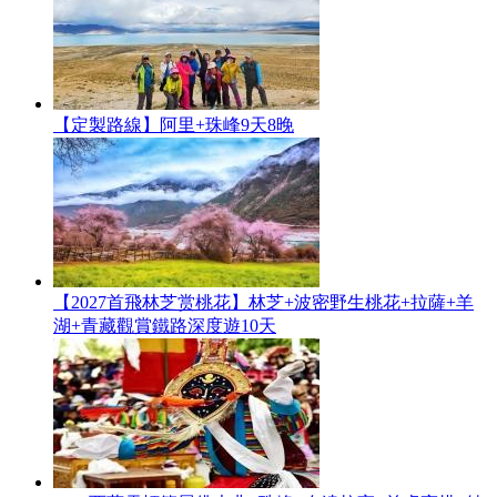
【定製路線】阿里+珠峰9天8晚
【2027首飛林芝赏桃花】林芝+波密野生桃花+拉薩+羊
湖+青藏觀賞鐵路深度遊10天