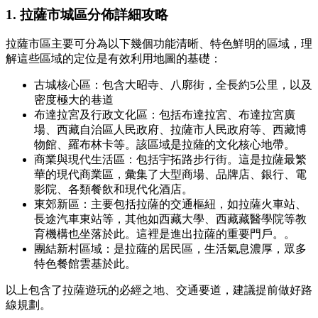
1. 拉薩市城區分佈詳細攻略
拉薩市區主要可分為以下幾個功能清晰、特色鮮明的區域，理
解這些區域的定位是有效利用地圖的基礎：
古城核心區：包含大昭寺、八廓街，全長約5公里，以及
密度極大的巷道
布達拉宮及行政文化區：包括布達拉宮、布達拉宮廣
場、西藏自治區人民政府、拉薩市人民政府等、西藏博
物館、羅布林卡等。該區域是拉薩的文化核心地帶。
商業與現代生活區：包括宇拓路步行街。這是拉薩最繁
華的現代商業區，彙集了大型商場、品牌店、銀行、電
影院、各類餐飲和現代化酒店。
東郊新區：主要包括拉薩的交通樞紐，如拉薩火車站、
長途汽車東站等，其他如西藏大學、西藏藏醫學院等教
育機構也坐落於此。這裡是進出拉薩的重要門戶。。
團結新村區域：是拉薩的居民區，生活氣息濃厚，眾多
特色餐館雲基於此。
以上包含了拉薩遊玩的必經之地、交通要道，建議提前做好路
線規劃。