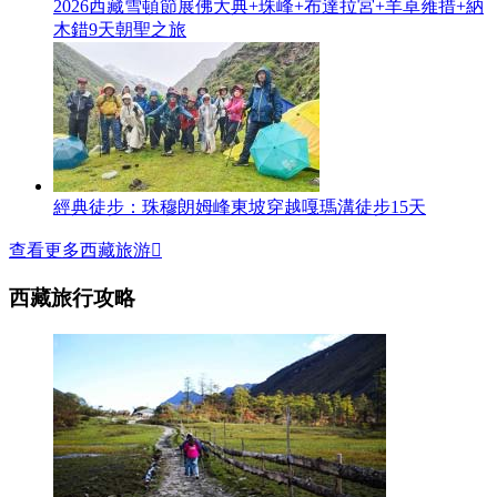
2026西藏雪頓節展佛大典+珠峰+布達拉宮+羊卓雍措+納
木錯9天朝聖之旅
經典徒步：珠穆朗姆峰東坡穿越嘎瑪溝徒步15天
查看更多西藏旅游

西藏旅行攻略