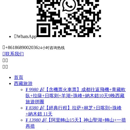

WhatsApp

+8618689002036
24小时咨询热线

联系我们




首頁
西藏旅游
¥ 9980 起
【含機票火車票】成都往返飛機+青藏軟
臥+拉薩+日喀则+羊湖+珠峰+納木錯10天9晚西藏
旅遊拼團
¥ 8380 起
【經典行程】拉萨+林芝+日喀則+珠峰
+納木錯 11天
¥ 13980 起
【阿里轉山15天】神山聖湖+轉山+一措
再措