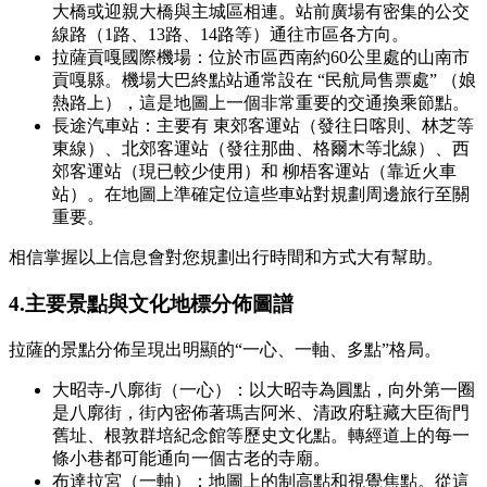
大橋或迎親大橋與主城區相連。站前廣場有密集的公交
線路（1路、13路、14路等）通往市區各方向。
拉薩貢嘎國際機場：位於市區西南約60公里處的山南市
貢嘎縣。機場大巴終點站通常設在 “民航局售票處” （娘
熱路上），這是地圖上一個非常重要的交通換乘節點。
長途汽車站：主要有 東郊客運站（發往日喀則、林芝等
東線）、北郊客運站（發往那曲、格爾木等北線）、西
郊客運站（現已較少使用）和 柳梧客運站（靠近火車
站）。在地圖上準確定位這些車站對規劃周邊旅行至關
重要。
相信掌握以上信息會對您規劃出行時間和方式大有幫助。
4.主要景點與文化地標分佈圖譜
拉薩的景點分佈呈現出明顯的“一心、一軸、多點”格局。
大昭寺-八廓街（一心）：以大昭寺為圓點，向外第一圈
是八廓街，街內密佈著瑪吉阿米、清政府駐藏大臣衙門
舊址、根敦群培紀念館等歷史文化點。轉經道上的每一
條小巷都可能通向一個古老的寺廟。
布達拉宮（一軸）：地圖上的制高點和視覺焦點。從這