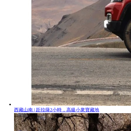
西藏山南 | 距拉薩2小時，高級小衆寶藏地