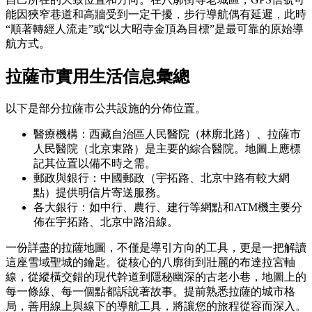
能因狹窄巷道和高牆受到一定干擾，步行導航偶有延遲，此時
“順著轉經人流走”或“以大昭寺金頂為目標”是最可靠的原始導
航方式。
拉薩市實用生活信息彙總
以下是部分拉薩市公共設施的分佈位置。
醫療機構：西藏自治區人民醫院（林廓北路）、拉薩市
人民醫院（北京東路）是主要的綜合醫院。地圖上應標
記其位置以備不時之需。
郵政與銀行：中國郵政（宇拓路、北京中路有較大網
點）提供明信片寄送服務。
各大銀行：如中行、農行、建行等網點和ATM機主要分
佈在宇拓路、北京中路沿線。
一份詳盡的拉薩地圖，不僅是導引方向的工具，更是一把解讀
這座雪域聖城的鑰匙。從核心的八廓街到壯麗的布達拉宮軸
線，從縱橫交錯的現代幹道到隱秘幽深的古老小巷，地圖上的
每一條線、每一個點都訴說著故事。提前熟悉拉薩的城市格
局，善用線上與線下的導航工具，將讓您的旅程從容而深入。