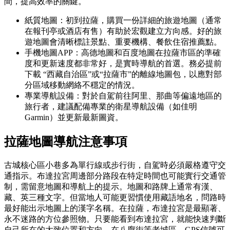
間，提高效率的關鍵。
紙質地圖：初到拉薩，購買一份詳細的旅遊地圖（通常
在報刊亭或酒店有售）有助於宏觀建立方向感。好的旅
遊地圖會清晰標註景點、重要機構、餐飲住宿推薦點。
手機地圖APP：高德地圖和百度地圖在拉薩市區的準確
度和更新速度都非常好，是實時導航的首選。務必提前
下載 “西藏自治區”或“拉薩市”的離線地圖包，以應對部
分區域移動網絡不穩定的情況。
專業導航設備：對於自駕前往阿里、那曲等偏遠地區的
旅行者，建議配備專業的衛星導航設備（如佳明
Garmin）並更新最新圖資。
拉薩地圖導航注意事項
古城核心區小巷多為單行線或步行街，自駕時必須嚴格遵守交
通指示。布達拉宮周邊部分路段在特定時間也可能實行交通管
制，需留意地圖和導航上的提示。地圖和路牌上通常有漢、
藏、英三種文字。但當地人可能更習慣使用藏語地名，問路時
最好能出示地圖上的漢字名稱。在拉薩，布達拉宮是最顯著、
永不迷路的方位參照物。只要能看到布達拉宮，就能快速判斷
自己所在的大致位置和方向。在八廓街等老城區，GPS信號可