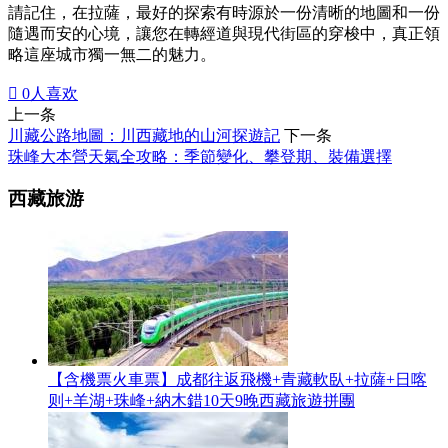
請記住，在拉薩，最好的探索有時源於一份清晰的地圖和一份
隨遇而安的心境，讓您在轉經道與現代街區的穿梭中，真正領
略這座城市獨一無二的魅力。

0
人喜欢
上一条
川藏公路地圖：川西藏地的山河探遊記
下一条
珠峰大本營天氣全攻略：季節變化、攀登期、裝備選擇
西藏旅游
【含機票火車票】成都往返飛機+青藏軟臥+拉薩+日喀
则+羊湖+珠峰+納木錯10天9晚西藏旅遊拼團