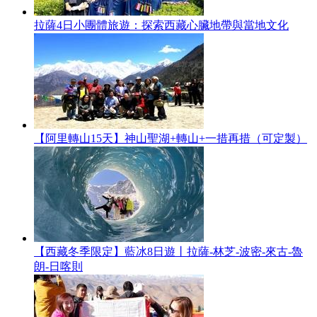
拉薩4日小團體旅遊：探索西藏心臟地帶與當地文化
【阿里轉山15天】神山聖湖+轉山+一措再措（可定製）
【西藏冬季限定】藍冰8日遊丨拉薩-林芝-波密-來古-魯
朗-日喀則