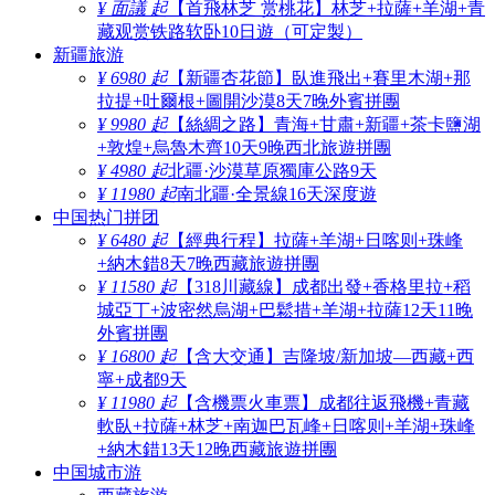
¥ 面議 起
【首飛林芝 赏桃花】林芝+拉薩+羊湖+青
藏观赏铁路软卧10日遊（可定製）
新疆旅游
¥ 6980 起
【新疆杏花節】臥進飛出+賽里木湖+那
拉提+吐爾根+圖開沙漠8天7晚外賓拼團
¥ 9980 起
【絲綢之路】青海+甘肅+新疆+茶卡鹽湖
+敦煌+烏魯木齊10天9晚西北旅遊拼團
¥ 4980 起
北疆·沙漠草原獨庫公路9天
¥ 11980 起
南北疆·全景線16天深度遊
中国热门拼团
¥ 6480 起
【經典行程】拉薩+羊湖+日喀则+珠峰
+納木錯8天7晚西藏旅遊拼團
¥ 11580 起
【318川藏線】成都出發+香格里拉+稻
城亞丁+波密然烏湖+巴鬆措+羊湖+拉薩12天11晚
外賓拼團
¥ 16800 起
【含大交通】吉隆坡/新加坡—西藏+西
寧+成都9天
¥ 11980 起
【含機票火車票】成都往返飛機+青藏
軟臥+拉薩+林芝+南迦巴瓦峰+日喀则+羊湖+珠峰
+納木錯13天12晚西藏旅遊拼團
中国城市游