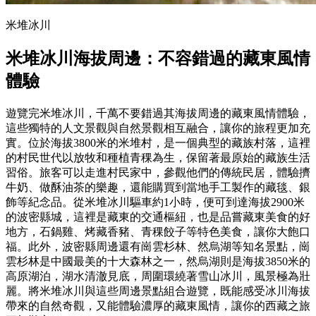
米堆冰川
米堆冰川海拔周邊：不容錯過的藏東風情
體驗
遊覽完米堆冰川，千萬不要錯過其海拔周邊的藏東風情體驗，
這些獨特的人文景觀與自然景觀相互融合，讓你的旅程更加充
實。位於海拔3800米的米堆村，是一個典型的藏族村落，這裡
的村民世代以放牧和種植青稞為生，保留著最原始的藏族生活
習俗。旅客可以走進村民家中，參觀他們的傳統民居，體驗擠
牛奶、做酥油茶的樂趣，還能購買到當地手工製作的藏毯、銀
飾等紀念品。從米堆冰川驅車約1小時，便可到達海拔2900米
的波密縣城，這裡是藏東的交通樞紐，也是品嘗藏東美食的好
地方，石鍋雞、烤藏香豬、青稞餃子等特色美食，讓你大飽口
福。此外，波密縣周邊還有崗雲杉林、然烏湖等知名景點，崗
雲杉林是中國最美的十大森林之一，然烏湖則是海拔3850米的
高原湖泊，湖水清澈見底，周圍環繞著雪山冰川，風景極為壯
麗。將米堆冰川與這些周邊景點組合遊覽，既能感受冰川海拔
帶來的自然奇觀，又能體驗濃厚的藏東風情，讓你的西藏之旅