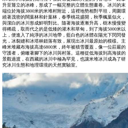
升至聳立的冰峰，形成了一幅完整的立體生態畫卷。冰川的末
端位於海拔3800米的米堆村附近，這裡地勢相對平坦，周圍環
繞著茂密的闊葉林和針葉林，春季桃花盛開，秋季楓葉似火，
與潔白的冰川形成鮮明對比。隨著海拔逐漸升高，樹木慢慢變
得稀疏，取而代之的是低矮的灌木和草甸，到了海拔5000米以
上，便進入了純淨的冰川地帶，藍白色的冰體在陽光下閃閃發
光，冰裂縫和冰塔林錯落有致，展現出冰川最原始的模樣。主
峰米堆藏布海拔高達6800米，終年被積雪覆蓋，像一位莊嚴的
守護者，俯瞰著腳下的冰川與村落。這種從低海拔到高海拔的
景觀過渡，在西藏的冰川中極為罕見，也讓米堆冰川成為了研
究冰川生態和地理環境的天然實驗室。