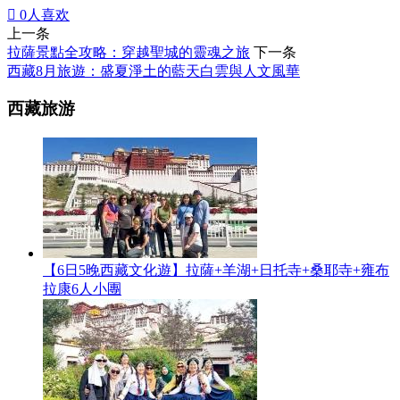

0
人喜欢
上一条
拉薩景點全攻略：穿越聖城的靈魂之旅
下一条
西藏8月旅遊：盛夏淨土的藍天白雲與人文風華
西藏旅游
【6日5晚西藏文化遊】拉薩+羊湖+日托寺+桑耶寺+雍布
拉康6人小團