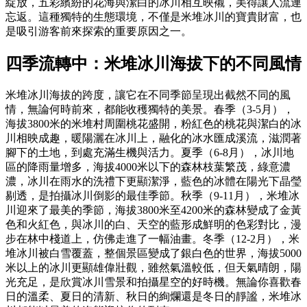
綻放，五彩繽紛的花海與潔白的冰川相互映襯，美得讓人流連
忘返。這種獨特的生態環境，不僅是米堆冰川的寶貴財富，也
是吸引游客前來探索的重要原因之一。
四季流轉中：米堆冰川海拔下的不同風情
米堆冰川海拔的跨度，讓它在不同季節呈現出截然不同的風
情，無論何時前來，都能收穫獨特的美景。春季（3-5月），
海拔3800米的米堆村周圍桃花盛開，粉紅色的桃花與潔白的冰
川相映成趣，暖陽灑在冰川上，融化的冰水匯成溪流，滋潤著
腳下的土地，到處充滿生機與活力。夏季（6-8月），冰川地
區的降雨量增多，海拔4000米以下的森林枝葉繁茂，綠意濃
濃，冰川在雨水的洗禮下更顯潔淨，藍色的冰體在陽光下晶瑩
剔透，是拍攝冰川倒影的最佳季節。秋季（9-11月），米堆冰
川迎來了最美的季節，海拔3800米至4200米的森林變成了金黃
色和火紅色，與冰川的白、天空的藍形成鮮明的色彩對比，漫
步在林中棧道上，仿佛走進了一幅油畫。冬季（12-2月），米
堆冰川被白雪覆蓋，整個景區變成了銀白色的世界，海拔5000
米以上的冰川更顯雄偉壯觀，雖然氣溫較低，但天氣晴朗，陽
光充足，是欣賞冰川雪景和拍攝星空的好時機。無論你喜歡春
日的溫柔、夏日的清新、秋日的絢爛還是冬日的靜謐，米堆冰