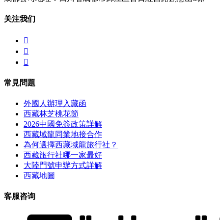
关注我们



常見問題
外國人辦理入藏函
西藏林芝桃花節
2026中國免簽政策詳解
西藏域龍同業地接合作
為何選擇西藏域龍旅行社？
西藏旅行社哪一家最好
大陸門號申辦方式詳解
西藏地圖
客服咨询