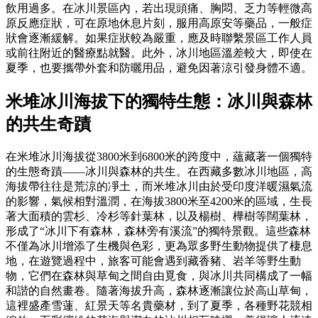
飲用過多。在冰川景區內，若出現頭痛、胸悶、乏力等輕微高
原反應症狀，可在原地休息片刻，服用高原安等藥品，一般症
狀會逐漸緩解。如果症狀較為嚴重，應及時聯繫景區工作人員
或前往附近的醫療點就醫。此外，冰川地區溫差較大，即使在
夏季，也要攜帶外套和防曬用品，避免因著涼引發身體不適。
米堆冰川海拔下的獨特生態：冰川與森林
的共生奇蹟
在米堆冰川海拔從3800米到6800米的跨度中，蘊藏著一個獨特
的生態奇蹟——冰川與森林的共生。在西藏多數冰川地區，高
海拔帶往往是荒涼的凈土，而米堆冰川由於受印度洋暖濕氣流
的影響，氣候相對溫潤，在海拔3800米至4200米的區域，生長
著大面積的雲杉、冷杉等針葉林，以及楊樹、樺樹等闊葉林，
形成了“冰川下有森林，森林旁有溪流”的獨特景觀。這些森林
不僅為冰川增添了生機與色彩，更為眾多野生動物提供了棲息
地，在遊覽過程中，旅客可能會遇到藏香豬、岩羊等野生動
物，它們在森林與草甸之間自由覓食，與冰川共同構成了一幅
和諧的自然畫卷。隨著海拔升高，森林逐漸讓位於高山草甸，
這裡盛產雪蓮、紅景天等名貴藥材，到了夏季，各種野花競相