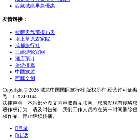
西藏域龍早鳥優惠
友情鏈接：
拉萨天气预报15天
坝上草原农家院
成都旅行社
三峡游轮官网
酒店预订
旅游推薦
中國旅遊
西藏文創
Copyright © 2026 域龙中国国际旅行社 版权所有 经营许可证编
号：L-XZ00144
法律声明：本站部分图文内容取自互联网。您若发现有侵略您
著作权行为，请及时告知，我们工作人员将在第一时间删除侵
权作品、停止继续传播。

目录

电话