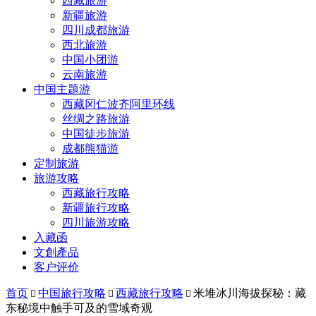
西藏旅游
新疆旅游
四川成都旅游
西北旅游
中国小团游
云南旅游
中国主题游
西藏冈仁波齐阿里环线
丝绸之路旅游
中国徒步旅游
成都熊猫游
定制旅游
旅游攻略
西藏旅行攻略
新疆旅行攻略
四川旅游攻略
入藏函
文創產品
客户评价
首页
中国旅行攻略
西藏旅行攻略
米堆冰川海拔探秘：藏



东秘境中触手可及的雪域奇观