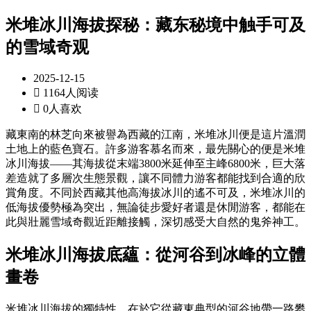
米堆冰川海拔探秘：藏东秘境中触手可及
的雪域奇观
2025-12-15

1164人阅读

0人喜欢
藏東南的林芝向來被譽為西藏的江南，米堆冰川便是這片溫潤
土地上的藍色寶石。許多游客慕名而來，最先關心的便是米堆
冰川海拔——其海拔從末端3800米延伸至主峰6800米，巨大落
差造就了多層次生態景觀，讓不同體力游客都能找到合適的欣
賞角度。不同於西藏其他高海拔冰川的遙不可及，米堆冰川的
低海拔優勢極為突出，無論徒步愛好者還是休閒游客，都能在
此與壯麗雪域奇觀近距離接觸，深切感受大自然的鬼斧神工。
米堆冰川海拔底蘊：從河谷到冰峰的立體
畫卷
米堆冰川海拔的獨特性，在於它從藏東典型的河谷地帶一路攀