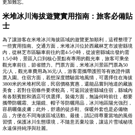
更加難忘。
米堆冰川海拔遊覽實用指南：旅客必備貼
士
為了讓游客在米堆冰川海拔區域的遊覽更加順利，這裡整理了
一些實用指南。交通方面，米堆冰川位於西藏林芝市波密縣境
內，從林芝市區驅車前往約需4-5小時，從波密縣城出發約需
1.5小時，景區入口到核心景點有專用的觀光車，旅客可乘坐
觀光車前往，節省體力。門票方面，米堆冰川景區門票為50
元/人，觀光車費用為36元/人，游客需攜帶護照等有效證件購
票入園。住宿方面，若想深度體驗當地風情，可選擇住在海拔
3800米的米堆村民宿，民宿價格實惠，還能品嘗到地道的藏族
美食；若對住宿條件要求較高，可返回波密縣城住宿，縣城內
有各類賓館和酒店可供選擇。裝備方面，無論何時前往，都要
攜帶防曬霜、太陽鏡、帽子等防曬用品，冰川地區陽光強烈，
容易曬傷皮膚；此外，舒適的徒步鞋、保暖外套也是必備物
品，方便在不同海拔區域活動。最後，請記得尊重當地的風俗
習慣，保護冰川生態環境，不隨意丟棄垃圾，讓這片雪域秘境
永遠保持純淨與壯麗。