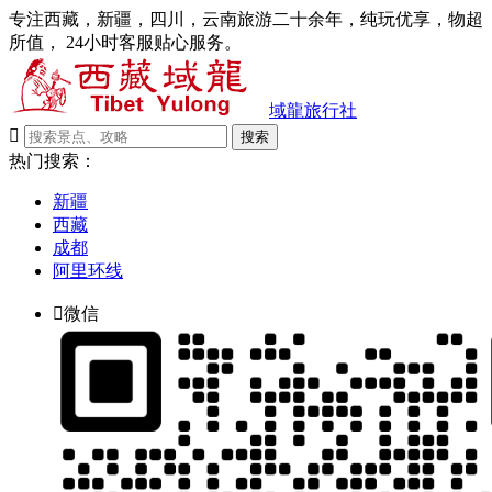
专注西藏，新疆，四川，云南旅游二十余年，纯玩优享，物超
所值， 24小时客服贴心服务。
域龍旅行社

搜索
热门搜索：
新疆
西藏
成都
阿里环线

微信