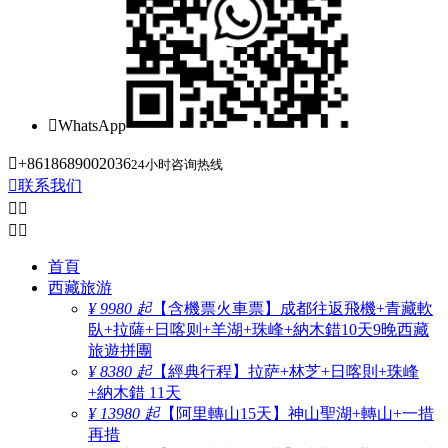

WhatsApp

+8618689002036
24小时咨询热线

联系我们




首頁
西藏旅游
¥ 9980 起
【含機票火車票】成都往返飛機+青藏軟
臥+拉薩+日喀则+羊湖+珠峰+納木錯10天9晚西藏
旅遊拼團
¥ 8380 起
【經典行程】拉萨+林芝+日喀則+珠峰
+納木錯 11天
¥ 13980 起
【阿里轉山15天】神山聖湖+轉山+一措
再措