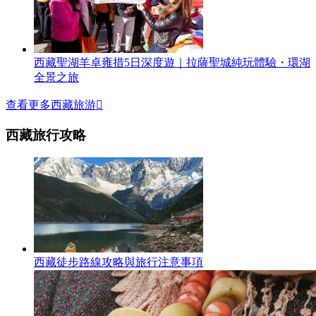
西藏聖湖羊卓雍措5日深度遊｜拉薩聖城純玩體驗・環湖
全景之旅
查看更多西藏旅游

西藏旅行攻略
西藏徒步路線攻略與旅行注意事項