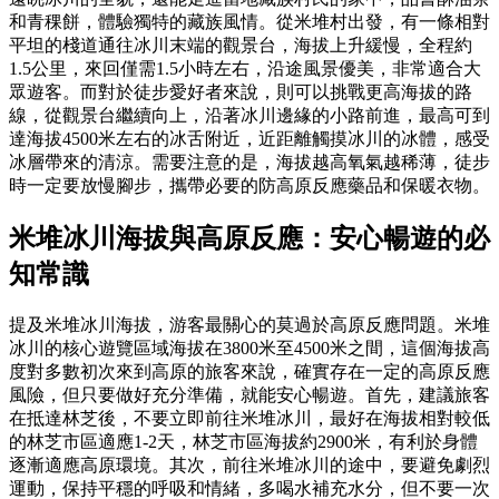
和青稞餅，體驗獨特的藏族風情。從米堆村出發，有一條相對
平坦的棧道通往冰川末端的觀景台，海拔上升緩慢，全程約
1.5公里，來回僅需1.5小時左右，沿途風景優美，非常適合大
眾遊客。而對於徒步愛好者來說，則可以挑戰更高海拔的路
線，從觀景台繼續向上，沿著冰川邊緣的小路前進，最高可到
達海拔4500米左右的冰舌附近，近距離觸摸冰川的冰體，感受
冰層帶來的清涼。需要注意的是，海拔越高氧氣越稀薄，徒步
時一定要放慢腳步，攜帶必要的防高原反應藥品和保暖衣物。
米堆冰川海拔與高原反應：安心暢遊的必
知常識
提及米堆冰川海拔，游客最關心的莫過於高原反應問題。米堆
冰川的核心遊覽區域海拔在3800米至4500米之間，這個海拔高
度對多數初次來到高原的旅客來說，確實存在一定的高原反應
風險，但只要做好充分準備，就能安心暢遊。首先，建議旅客
在抵達林芝後，不要立即前往米堆冰川，最好在海拔相對較低
的林芝市區適應1-2天，林芝市區海拔約2900米，有利於身體
逐漸適應高原環境。其次，前往米堆冰川的途中，要避免劇烈
運動，保持平穩的呼吸和情緒，多喝水補充水分，但不要一次