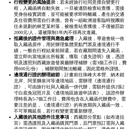
行程變更的風險提示
：若未經旅行社同意擅自變更行
程，入藏函將自動失效，一旦被邊防檢查站查獲，需接
受身份核實調查，並可能被要求即時離藏，產生的交通
及住宿費用需自行承擔。曾有一組歐洲遊客臨時脫團前
往未規劃的林芝某村落，被檢查站查獲後，不僅被罰款
2000元/人，還被限制1年內不得再次進藏。
抵藏後的證件管理與應急處理
：入藏後，導遊會統一收
取入藏函原件，用於辦理集體景點門票及邊境通行手
續，一般在行程結束前歸還。若在藏期間遺失入藏函，
需立即向當地派出所報案，獲取《遺失證明》後，憑證
明及護照到西藏旅遊發展廳辦理補辦（需3個工作日，費
用600元/份），補辦期間無法離藏，因此需格外謹慎。
邊境通行證的辦理細節
：計畫前往珠峰大本營、納木錯
北岸、阿里獅泉河等邊境地區，需辦理《邊境通行
證》，可由旅行社與入藏函一併代辦，需額外提供2張2
寸白底免冠照片及《邊境地區旅遊申請表》。該證件辦
理時長為5-7個工作日，費用包含在入藏函代辦費中。需
要注意的是，《邊境通行證》的有效期與入藏函一致，
不可單獨延長，若行程變更需重新辦理。
入藏後的其他證件注意事項
：西藏部分景點（如布達拉
宮）需憑護照及入藏函購買門票，且門票預訂需與入藏