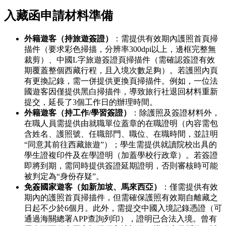
入藏函申請材料準備
外籍遊客（持旅遊簽證）
：需提供有效期內護照首頁掃
描件（要求彩色掃描，分辨率300dpi以上，邊框完整無
裁剪）、中國L字旅遊簽證頁掃描件（需確認簽證有效
期覆蓋整個西藏行程，且入境次數足夠）。若護照內頁
有更換記錄，需一併提供更換頁掃描件。例如，一位法
國遊客因僅提供黑白掃描件，導致旅行社退回材料重新
提交，延長了3個工作日的辦理時間。
外籍遊客（持工作/學習簽證）
：除護照及簽證材料外，
在職人員需提供由就職單位蓋章的在職證明（內容需包
含姓名、護照號、任職部門、職位、在職時間，並註明
“同意其前往西藏旅遊”）；學生需提供就讀院校出具的
學生證複印件及在學證明（加蓋學校行政章）。若簽證
即將到期，需同時提供簽證延期證明，否則審核時可能
被判定為“身份存疑”。
免簽國家遊客（如新加坡、馬來西亞）
：僅需提供有效
期內的護照首頁掃描件，但需確保護照有效期自離藏之
日起不少於6個月。此外，需提交中國入境記錄憑證（可
通過海關總署APP查詢列印），證明已合法入境。曾有