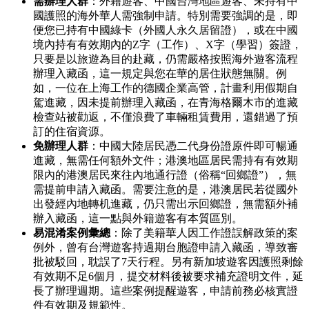
需辦理人群
：外籍遊客、中國台灣地區遊客、未持有中
國護照的海外華人需強制申請。特別需要強調的是，即
便您已持有中國綠卡（外國人永久居留證），或在中國
境內持有有效期內的Z字（工作）、X字（學習）簽證，
只要是以旅遊為目的赴藏，仍需嚴格按照海外遊客流程
辦理入藏函，這一規定與您在華的居住狀態無關。例
如，一位在上海工作的德國企業高管，計畫利用假期自
駕進藏，因未提前辦理入藏函，在青海格爾木市的進藏
檢查站被勸返，不僅浪費了車輛租賃費用，還錯過了預
訂的住宿資源。
免辦理人群
：中國大陸居民憑二代身份證原件即可暢通
進藏，無需任何額外文件；港澳地區居民需持有有效期
限內的港澳居民來往內地通行證（俗稱“回鄉證”），無
需提前申請入藏函。需要注意的是，港澳居民若從國外
出發經內地轉机進藏，仍只需出示回鄉證，無需額外補
辦入藏函，這一點與外籍遊客有本質區別。
易混淆案例彙總
：除了美籍華人因工作證誤解政策的案
例外，曾有台灣遊客持過期台胞證申請入藏函，導致審
批被駁回，耽誤了7天行程。另有新加坡遊客因護照剩餘
有效期不足6個月，提交材料後被要求補充證明文件，延
長了辦理週期。這些案例提醒遊客，申請前務必核實證
件有效期及規範性。