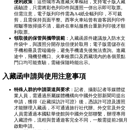
便利政策
：這些城市為進藏火車樞紐，支持電子版入藏
函驗證，只需將彩色列印件與護照一併出示即可取票。
但需注意，電子版列印件需為A4紙全幅列印，不可裁
剪，且需保持頁面平整。西寧火車站曾有遊客因列印件
褶皺導致掃描不清，最終在車站服務台重新列印後才順
利取票。
領取後的保管與攜帶規範
：入藏函原件建議放入防水文
件袋中，與護照分開存放但便於取用；電子版需儲存在
手機相冊及雲端備份，避免手機遺失後無法查詢。進藏
途中，飛機登機口、火車檢票口及西藏境內的各個景點
門口均可能查驗，需確保隨時能出示。
入藏函申請與使用注意事項
特殊人群的申請渠道與要求
：記者、攝影記者等媒體從
業人員，需通過所屬媒體機構向中國外交部新聞司提出
申請，獲得《赴藏採訪許可證》後，憑該許可證及護照
才能辦理入藏函，不可通過旅行社代辦。外交官及外交
人員需通過本國駐華使館與中國外交部聯繫，辦理專用
入藏證件，流程與普通遊客完全不同，一般需提前2個月
啟動申請。