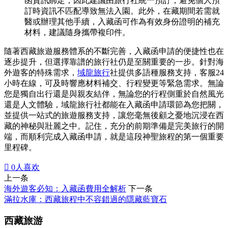
函資訊綁定，因此建議由旅行社統一預訂，避免個人預
訂時資訊不匹配導致無法入園。此外，在藏期間若需就
醫或辦理其他手續，入藏函可作為有效身份證明的補充
材料，建議隨身攜帶複印件。
隨著西藏旅遊服務體系的不斷完善，入藏函申請的便捷性也在
逐步提升，但選擇靠譜的旅行社仍是至關重要的一步。針對海
外遊客的特殊需求，
域龍旅行
社提供多語種服務支持，客服24
小時在線，可及時響應材料補交、行程變更等緊急需求。無論
您是獨自出行還是與親友結伴，無論您的行程側重於自然風光
還是人文體驗，域龍旅行社都能在入藏函申請環節為您把關，
並提供一站式的旅遊服務支持，讓您毫無後顧之憂地沉浸在西
藏的神秘與壯麗之中。記住，充分的前期準備是完美旅行的開
端，而順利完成入藏函申請，就是這段神聖旅程的第一個重要
里程碑。

0
人喜欢
上一条
海外遊客必知：入藏函費用全解析
下一条
滿拉水庫：西藏旅程中不容錯過的隱藏藍寶石
西藏旅游