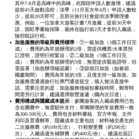
其中7-8月是高峰中的高峰，此階段申請人數激增，建議
提前45天啟動流程；淡季（11月至次年4月）申請人數較
少，提前20天即可，且部分旅行社會提供淡季辦理優
惠。例如，一位加拿大遊客計畫7月進藏，提前30天申
請，因旺季審核排隊，最終在臨行前2天才拿到入藏函，
險些耽誤行程。
加急服務的等級與費用標準
：①一級加急（3個工作日完
成）：費用約為常規辦理的2倍，需提供機票/火車票預
訂證明，證明行程緊迫；②二級加急（5個工作日完
成）：費用約為常規辦理的5倍，無需提供緊急證明，但
需簽署《加急辦理確認書》；③節假日加急（如春節、
國慶期間）：費用為常規的3倍，且僅支持一級加急。加
急服務需通過旅行社專門通道提交，個人無法直接申
請。需要注意的是，加急服務僅縮短審核時間，郵寄時
間需另行計算，建議選擇順豐速遞（國內次日達）。
費用構成與隱藏成本提示
：參團遊客的入藏函費用已包
含在團費中，無需額外支付；單獨辦理的常規費用一般
為300-500元/人，費用包含材料審核、官方申報、文件
列印及普通郵寄。隱藏成本主要包括：材料補交產生的
二次服務費（約100元/次）、行程變更費（約200元/
次）、入藏函遺失補辦費（約400元/份）。建議在簽訂