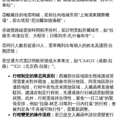
車站”；
③離藏目的地需明確，若前往內地城市寫“上海浦東國際機
場”，若出境寫“尼泊爾加德滿都”；
④遊覽路線需按時間順序排列，並註明景點所屬城市，如“拉
薩市-布達拉宮、大昭寺；日喀則市-扎什倫布寺”；
⑤同行人數若超過10人，需單獨列出每個人的姓名及護照/台
胞證號；
⑥交通方式需註明航班號或火車車次，如“CA4123（成都-拉
薩）”“Z21（北京西-拉薩）”。
行程制定的禁忌與原則
：西藏部分區域因生態保護或管
理需要未對外開放，如那曲市部分牧區、阿里地區部分
邊防地段，行程中若包含未開放區域，入藏函將直接被
駁回。建議在制定行程前，先通過旅行社確認景點開放
狀態。此外，行程需保持合理性，避免“一日三城”的緊
張安排，例如“拉薩-林芝-日喀則一日內往返”的行程，會
被判定為“不具備可執行性”，需重新調整。
行程變更的操作流程
：若已提交入藏函申請但需變更行