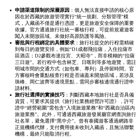
申請渠道限制的深層原因
：個人無法直接申請的核心原
因在於西藏的旅遊管理實行“統一規劃、分類管理”模
式，入藏函不僅是通行憑證，更是旅遊安全保障的重要
依據。官方通過旅行社統一審核行程，可提前規避遊客
闖入未開放區域、未做好高原防護等風險。
審批與行程綁定的具體要求
：旅行社提交的行程需精確
到每日的遊覽安排，例如“D1成都飛拉薩，入住拉薩市
區酒店；D2參觀布達拉宮、大昭寺”，而非模糊的“拉薩
三日遊”。若行程中包含林芝、日喀則等多地遊覽，需註
明城市間的交通方式（如包車、專列）及停留時間。官
方審核時會重點核查行程是否涵蓋未開放區域，若涉及
珠峰、岡仁波齊等邊境景點，需同步審核邊境通行證申
請材料。
旅行社選擇的實操技巧
：判斷西藏本地旅行社是否具備
資質，可要求其提供《旅行社業務經營許可證》，許可
證中“經營範圍”需包含“入境旅遊業務”和“西藏自治區內
旅遊業務”。此外，可通過西藏旅遊發展廳官網查詢旅行
社名單，避免選擇“黑中介”。曾有泰國遊客通過網路非
正規機構代辦，支付費用後未收到入藏函，且無法聯繫
機構，最終只能取消行程。