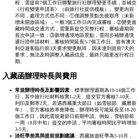
程，需提前7個工作日聯繫旅行社辦理變更手續，並補交
《行程變更申請表》（由旅行社提供模板）。變更內容
不同，處理方式也不同：①僅調整景點先後順序（未新
增未開放區域），一般3個工作日內完成審核；②變更進
藏時間或交通方式，需重新提交完整行程，審核週期與
首次申請一致；③新增邊境地區景點，需同步補辦邊境
通行證申請材料，審核時間延長5-7個工作日。曾有澳大
利亞遊客臨行前3天要求變更航班，因未達到提前7天的
要求，無法及時調整入藏函信息，最終只能更改行程日
期。
入藏函辦理時長與費用
常規辦理時長及影響因素
：標準辦理週期為10-14個工作
日，其中旅行社材料核實1-2天、提交官方審核7-10天、
列印及郵寄2天。若遇西藏重大節日（如雪頓節、藏曆新
年），官方審核效率會降低，辦理時長可能延長至18-20
個工作日，因此需規避節日前期申請。例如，雪頓節前
一周（8月中旬）提交的申請，平均審核時間比平時增加
3-5天。
淡旺季差異與提前規劃建議
：西藏旅遊旺季為5-10月，