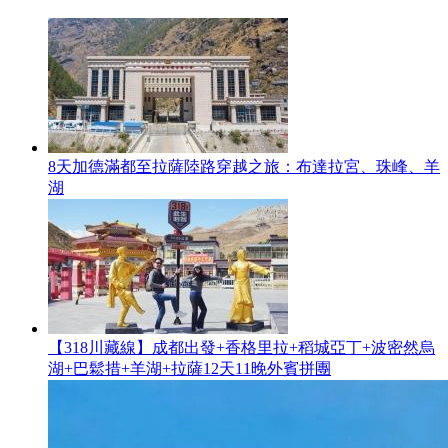
8天加德滿都至拉薩陸路穿越之旅：布達拉宮、珠峰、羊
湖
【318川藏線】成都出發+香格里拉+稻城亞丁+波密然烏
湖+巴鬆措+羊湖+拉薩12天11晚外賓拼團