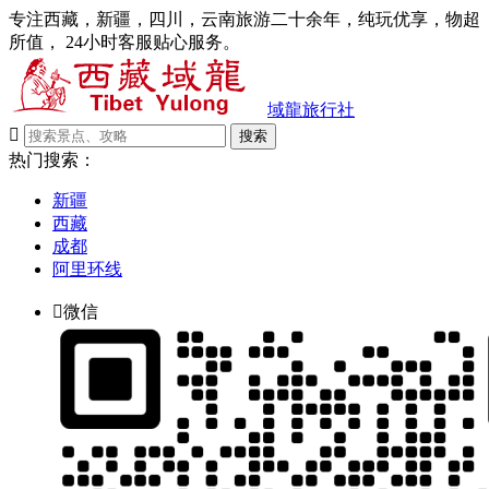
专注西藏，新疆，四川，云南旅游二十余年，纯玩优享，物超
所值， 24小时客服贴心服务。
域龍旅行社

搜索
热门搜索：
新疆
西藏
成都
阿里环线

微信