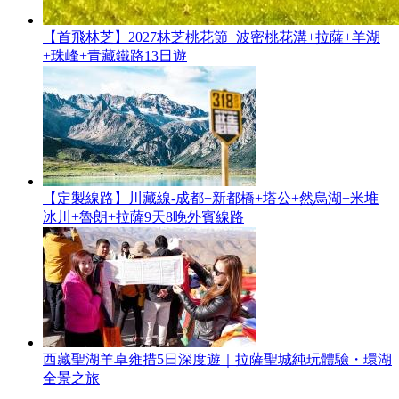
【首飛林芝】2027林芝桃花節+波密桃花溝+拉薩+羊湖
+珠峰+青藏鐵路13日遊
【定製線路】川藏線-成都+新都橋+塔公+然烏湖+米堆
冰川+魯朗+拉薩9天8晚外賓線路
西藏聖湖羊卓雍措5日深度遊｜拉薩聖城純玩體驗・環湖
全景之旅