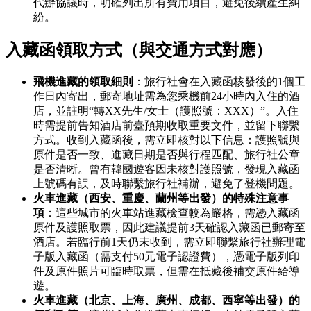
代辦協議時，明確列出所有費用項目，避免後續產生糾
紛。
入藏函領取方式（與交通方式對應）
飛機進藏的領取細則
：旅行社會在入藏函核發後的1個工
作日內寄出，郵寄地址需為您乘機前24小時內入住的酒
店，並註明“轉XX先生/女士（護照號：XXX）”。入住
時需提前告知酒店前臺預期收取重要文件，並留下聯繫
方式。收到入藏函後，需立即核對以下信息：護照號與
原件是否一致、進藏日期是否與行程匹配、旅行社公章
是否清晰。曾有韓國遊客因未核對護照號，發現入藏函
上號碼有誤，及時聯繫旅行社補辦，避免了登機問題。
火車進藏（西安、重慶、蘭州等出發）的特殊注意事
項
：這些城市的火車站進藏檢查較為嚴格，需憑入藏函
原件及護照取票，因此建議提前3天確認入藏函已郵寄至
酒店。若臨行前1天仍未收到，需立即聯繫旅行社辦理電
子版入藏函（需支付50元電子認證費），憑電子版列印
件及原件照片可臨時取票，但需在抵藏後補交原件給導
遊。
火車進藏（北京、上海、廣州、成都、西寧等出發）的