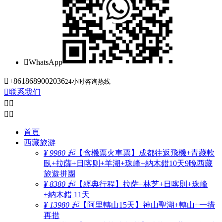

WhatsApp

+8618689002036
24小时咨询热线

联系我们




首頁
西藏旅游
¥ 9980 起
【含機票火車票】成都往返飛機+青藏軟
臥+拉薩+日喀则+羊湖+珠峰+納木錯10天9晚西藏
旅遊拼團
¥ 8380 起
【經典行程】拉萨+林芝+日喀則+珠峰
+納木錯 11天
¥ 13980 起
【阿里轉山15天】神山聖湖+轉山+一措
再措