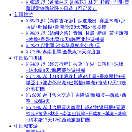
¥ 面議 起
【首飛林芝 赏桃花】林芝+拉薩+羊湖+青
藏观赏铁路软卧10日遊（可定製）
新疆旅游
¥ 6980 起
【新疆杏花節】臥進飛出+賽里木湖+那
拉提+吐爾根+圖開沙漠8天7晚外賓拼團
¥ 9980 起
【絲綢之路】青海+甘肅+新疆+茶卡鹽湖
+敦煌+烏魯木齊10天9晚西北旅遊拼團
¥ 4980 起
北疆·沙漠草原獨庫公路9天
¥ 11980 起
南北疆·全景線16天深度遊
中国热门拼团
¥ 6480 起
【經典行程】拉薩+羊湖+日喀则+珠峰
+納木錯8天7晚西藏旅遊拼團
¥ 11580 起
【318川藏線】成都出發+香格里拉+稻
城亞丁+波密然烏湖+巴鬆措+羊湖+拉薩12天11晚
外賓拼團
¥ 16800 起
【含大交通】吉隆坡/新加坡—西藏+西
寧+成都9天
¥ 11980 起
【含機票火車票】成都往返飛機+青藏
軟臥+拉薩+林芝+南迦巴瓦峰+日喀则+羊湖+珠峰
+納木錯13天12晚西藏旅遊拼團
中国城市游