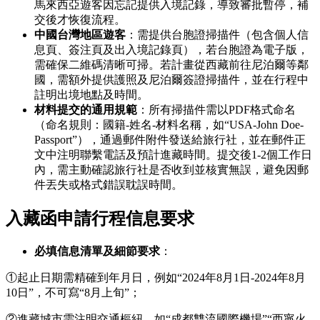
馬來西亞遊客因忘記提供入境記錄，導致審批暫停，補
交後才恢復流程。
中國台灣地區遊客
：需提供台胞證掃描件（包含個人信
息頁、簽注頁及出入境記錄頁），若台胞證為電子版，
需確保二維碼清晰可掃。若計畫從西藏前往尼泊爾等鄰
國，需額外提供護照及尼泊爾簽證掃描件，並在行程中
註明出境地點及時間。
材料提交的通用規範
：所有掃描件需以PDF格式命名
（命名規則：國籍-姓名-材料名稱，如“USA-John Doe-
Passport”），通過郵件附件發送給旅行社，並在郵件正
文中注明聯繫電話及預計進藏時間。提交後1-2個工作日
內，需主動確認旅行社是否收到並核實無誤，避免因郵
件丟失或格式錯誤耽誤時間。
入藏函申請行程信息要求
必填信息清單及細節要求
：
①起止日期需精確到年月日，例如“2024年8月1日-2024年8月
10日”，不可寫“8月上旬”；
②進藏城市需注明交通樞紐，如“成都雙流國際機場”“西寧火