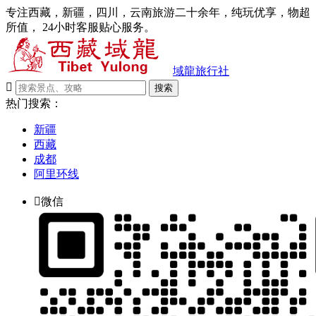
专注西藏，新疆，四川，云南旅游二十余年，纯玩优享，物超
所值， 24小时客服贴心服务。
域龍旅行社

搜索
热门搜索：
新疆
西藏
成都
阿里环线

微信