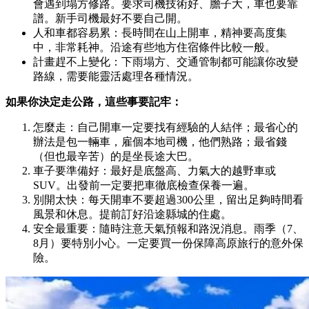
會遇到塌方修路。要求司機技術好、膽子大，車也要靠
譜。新手司機最好不要自己開。
人和車都容易累：長時間在山上開車，精神要高度集
中，非常耗神。沿途有些地方住宿條件比較一般。
計畫趕不上變化：下雨塌方、交通管制都可能讓你改變
路線，需要能靈活處理各種情況。
如果你決定走公路，這些事要記牢：
怎麼走：自己開車一定要找有經驗的人結伴；最省心的
辦法是包一輛車，雇個本地司機，他們熟路；最省錢
（但也最辛苦）的是坐長途大巴。
車子要準備好：最好是底盤高、力氣大的越野車或
SUV。出發前一定要把車徹底檢查保養一遍。
別開太快：每天開車不要超過300公里，留出足夠時間看
風景和休息。提前訂好沿途縣城的住處。
安全最重要：隨時注意天氣預報和路況消息。雨季（7、
8月）要特別小心。一定要買一份保障高原旅行的意外保
險。