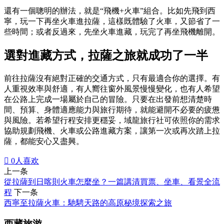
還有一個聰明的辦法，就是“飛機+火車”組合。比如先飛到西
寧，玩一下再坐火車進拉薩，這樣既體驗了火車，又節省了一
些時間；或者反過來，先坐火車進藏，玩完了再坐飛機離開。
選對進藏方式，拉薩之旅就成功了一半
前往拉薩沒有絕對正確的交通方式，只有最適合你的選擇。有
人重視效率與舒適，有人嚮往窗外風景慢慢變化，也有人希望
在公路上完成一場屬於自己的冒險。只要在出發前想清楚時
間、預算、身體適應能力與旅行期待，就能避開不必要的疲憊
與風險。若希望行程安排更穩妥，域龍旅行社可依照你的需求
協助規劃飛機、火車或公路進藏方案，讓第一次或再次踏上拉
薩，都能安心又盡興。

0
人喜欢
上一条
從拉薩到日喀則火車怎麼坐？一篇講清買票、坐車、看景全流
程
下一条
西寧至拉薩火車：馳騁天路的高原秘境探索之旅
西藏旅游