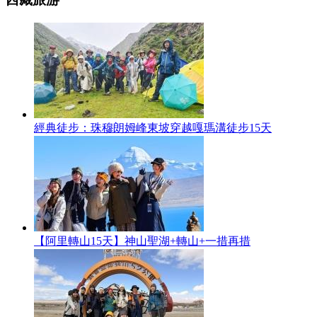
經典徒步：珠穆朗姆峰東坡穿越嘎瑪溝徒步15天
【阿里轉山15天】神山聖湖+轉山+一措再措