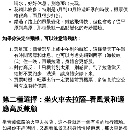
喝水，好好休息，別急著出去玩。
花錢比較多：特別是5月到10月旅遊旺季的時候，機票價
格很高，而且很少打折。
錯過了路上的風景變化：雖然飛得快，但也省略了從平
原到高原，那種景觀一點點變化的奇妙體驗。
如果你決定坐飛機，可以注意這幾點：
選航班：儘量選早上或中午到的航班，這樣當天下午還
有時間適應和休息。也可以考慮先飛到西寧（海拔較
低）住一晚，再飛拉薩，身體會更舒服。
對付高反：上飛機前別太累，別感冒。到了拉薩當天，
絕對不要跑步、洗澡，讓身體安靜下來。
買票時機：旺季出行一定要提前買機票，多留意航空公
司有沒有特價票。
第二種選擇：坐火車去拉薩–看風景和適
應高反兼顧
坐青藏鐵路的火車去拉薩，這本身就是一個有名的旅行體驗。
如果你不趕時間，又想看風景又想身體慢慢適應，那火車是很