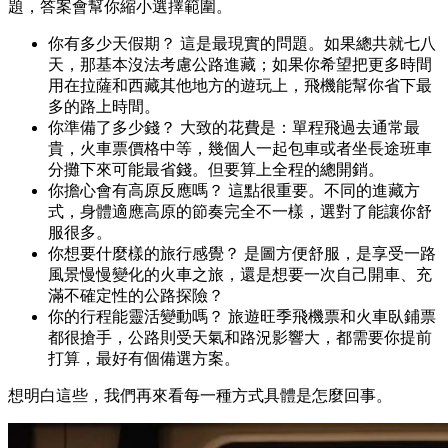
題，答案會幫你縮小選擇範圍。
你有多少天假期？ 這是最現實的問題。如果總共就七八
天，那基本沒法考慮公路進藏；如果你希望把更多時間
用在拉薩和西藏其他地方的遊玩上，飛機能幫你省下最
多的路上時間。
你準備了多少錢？ 大致的花費是：單程飛過去通常最
貴，火車票價格中等，幾個人一起包車或者坐長途班車
分攤下來可能最省錢。但要算上全程的總開銷。
你擔心會有高原反應嗎？ 這點很重要。不同的進藏方
式，身體適應高原的節奏完全不一樣，選對了能讓你舒
服很多。
你想要什麼樣的旅行感覺？ 是圖方便舒服，是享受一路
風景慢慢變化的火車之旅，還是想要一次自己開車、充
滿不確定性的公路探險？
你的行程能靈活變動嗎？ 旅遊旺季飛機票和火車臥鋪票
都很搶手，公路則受天氣和路況影響大，都需要你提前
打算，最好有個備選方案。
想明白這些，我們再來看每一種方式具體是怎麼回事。