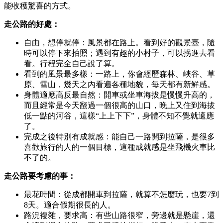
能收穫驚喜的方式。
走公路的好處：
自由，想停就停：風景都在路上。看到好的觀景臺，隨
時可以停下來拍照；遇到有趣的小村子，可以拐進去看
看。行程完全自己說了算。
看到的風景最多樣：一路上，你會經歷森林、峽谷、草
原、雪山，幾天之內看遍各種地貌，每天都有新鮮感。
身體適應高反最自然：開車或坐車海拔是慢慢升高的，
而且經常是今天翻過一個很高的山口，晚上又住到海拔
低一點的河谷，這樣“上上下下”，身體不知不覺就適應
了。
完成之後特別有成就感：能自己一路開到拉薩，是很多
喜歡旅行的人的一個目標，這種成就感是坐飛機火車比
不了的。
走公路要考慮的事：
最花時間：從成都開車到拉薩，就算不怎麼玩，也要7到
8天。適合假期很長的人。
路況複雜，要求高：有些山路很窄，旁邊就是懸崖，還