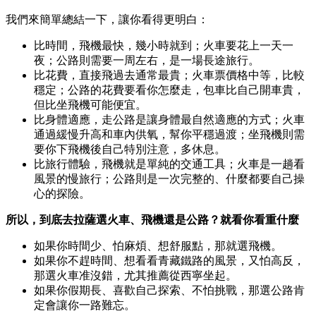
我們來簡單總結一下，讓你看得更明白：
比時間，飛機最快，幾小時就到；火車要花上一天一
夜；公路則需要一周左右，是一場長途旅行。
比花費，直接飛過去通常最貴；火車票價格中等，比較
穩定；公路的花費要看你怎麼走，包車比自己開車貴，
但比坐飛機可能便宜。
比身體適應，走公路是讓身體最自然適應的方式；火車
通過緩慢升高和車內供氧，幫你平穩過渡；坐飛機則需
要你下飛機後自己特別注意，多休息。
比旅行體驗，飛機就是單純的交通工具；火車是一趟看
風景的慢旅行；公路則是一次完整的、什麼都要自己操
心的探險。
所以，到底去拉薩選火車、飛機還是公路？就看你看重什麼
如果你時間少、怕麻煩、想舒服點，那就選飛機。
如果你不趕時間、想看看青藏鐵路的風景，又怕高反，
那選火車准沒錯，尤其推薦從西寧坐起。
如果你假期長、喜歡自己探索、不怕挑戰，那選公路肯
定會讓你一路難忘。