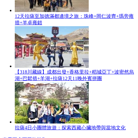
12天拉薩至加德滿都邊境之旅：珠峰+岡仁波齊+瑪旁雍
措+羊卓雍錯
【318川藏線】成都出發+香格里拉+稻城亞丁+波密然烏
湖+巴鬆措+羊湖+拉薩12天11晚外賓拼團
拉薩4日小團體旅遊：探索西藏心臟地帶與當地文化