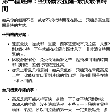
第一種選擇：坐飛機去拉薩–最快最省時
間
如果你的假期不長，或者不想把時間花在路上，飛機是毫無疑
問最快的方式。
坐飛機的好處：
速度最快：從成都、重慶、西寧這些城市飛拉薩，只要2
到3個小時，下午就能在拉薩市區休息了，非常適合時間
緊的人。
比較舒服省心：免受長途顛簸之苦，起飛和到達的時間
都很明確，整個行程確定性高。
從天上看風景很震撼：如果天氣好，飛機飛在青藏高原
上空，你能從窗口看到連綿的雪山群，那種壯闊是在地
上看不到的。
坐飛機要考慮的事：
高原反應可能來得更快：身體一下子從平地飛到海拔
3650米的拉薩，沒有適應過程，有些人一下飛機會覺得
頭疼、氣短。所以到拉薩的第一天，一定要慢點走，多