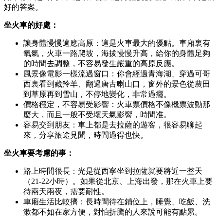
好的答案。
坐火車的好處：
讓身體慢慢適應高原：這是火車最大的優點。車廂裏有
氧氣，火車一路爬坡，海拔慢慢升高，給你的身體足夠
的時間去調整，不容易發生嚴重的高原反應。
風景像電影一樣流過窗口：你會經過青海湖、穿過可哥
西裏看到藏羚羊、翻過唐古喇山口，窗外的景色從農田
到草原再到雪山，不停地變化，非常過癮。
價格穩定，不容易受影響：火車票價格不像機票波動那
麼大，而且一般不受壞天氣影響，時間准。
容易交到朋友：車上都是去拉薩的遊客，很容易聊起
來，分享旅途見聞，時間過得也快。
坐火車要考慮的事：
路上時間很長：光是從西寧坐到拉薩就要將近一整天
（21-22小時）。如果從北京、上海出發，那在火車上要
待兩天兩夜，需要耐性。
車廂生活比較擠：長時間待在鋪位上，睡覺、吃飯、洗
漱都不如在家方便，對怕折騰的人來說可能有點累。