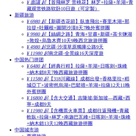
¥ 面議 起
【首飛林芝 赏桃花】林芝+拉薩+羊湖+青
藏观赏铁路软卧10日遊（可定製）
新疆旅游
¥ 6980 起
【新疆杏花節】臥進飛出+賽里木湖+那
拉提+吐爾根+圖開沙漠8天7晚外賓拼團
¥ 9980 起
【絲綢之路】青海+甘肅+新疆+茶卡鹽湖
+敦煌+烏魯木齊10天9晚西北旅遊拼團
¥ 4980 起
北疆·沙漠草原獨庫公路9天
¥ 11980 起
南北疆·全景線16天深度遊
中国热门拼团
¥ 6480 起
【經典行程】拉薩+羊湖+日喀则+珠峰
+納木錯8天7晚西藏旅遊拼團
¥ 11580 起
【318川藏線】成都出發+香格里拉+稻
城亞丁+波密然烏湖+巴鬆措+羊湖+拉薩12天11晚
外賓拼團
¥ 16800 起
【含大交通】吉隆坡/新加坡—西藏+西
寧+成都9天
¥ 11980 起
【含機票火車票】成都往返飛機+青藏
軟臥+拉薩+林芝+南迦巴瓦峰+日喀则+羊湖+珠峰
+納木錯13天12晚西藏旅遊拼團
中国城市游