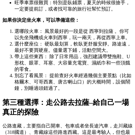
旺季車票很難買：特別是臥鋪票，夏天的時候很搶手，
一定要提前訂，或者找可靠的旅行社幫忙預訂。
如果你決定坐火車，可以準備這些：
選哪段火車： 風景最好的一段是從 西寧到拉薩 。你可
以先坐飛機或火車到西寧，玩一兩天，再從西寧上車。
選什麼座位： 硬臥最划算，軟臥更舒服安靜。路途遠，
最好不要買硬座。儘量選下鋪，活動空間大。
帶上這些東西： 除了日常用品，強烈建議帶雙拖鞋、U
形枕、眼罩、耳塞、大容量充電寶、濕紙巾和一些頂餓
的零食。
別忘了看風景： 提前查好火車經過幾個主要景點（比如
格爾木、可哥西裏、唐古喇山口）的大概時間，設個鬧
鐘，別睡過頭錯過了。
第三種選擇：走公路去拉薩–給自己一場
真正的探險
公路進藏，主要指自己開車、包車或者坐長途汽車，走川藏線
（318國道）、青藏線這些路進西藏。這是最考驗人，但也最