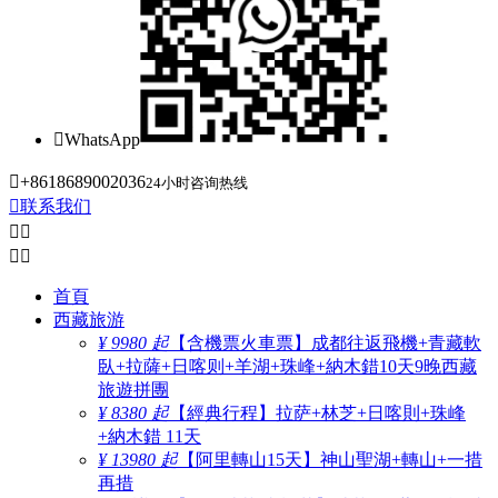

WhatsApp

+8618689002036
24小时咨询热线

联系我们




首頁
西藏旅游
¥ 9980 起
【含機票火車票】成都往返飛機+青藏軟
臥+拉薩+日喀则+羊湖+珠峰+納木錯10天9晚西藏
旅遊拼團
¥ 8380 起
【經典行程】拉萨+林芝+日喀則+珠峰
+納木錯 11天
¥ 13980 起
【阿里轉山15天】神山聖湖+轉山+一措
再措