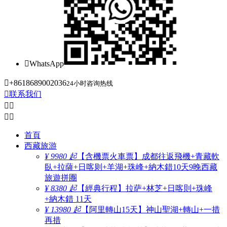

WhatsApp

+8618689002036
24小时咨询热线

联系我们




首頁
西藏旅游
¥ 9980 起
【含機票火車票】成都往返飛機+青藏軟
臥+拉薩+日喀则+羊湖+珠峰+納木錯10天9晚西藏
旅遊拼團
¥ 8380 起
【經典行程】拉萨+林芝+日喀則+珠峰
+納木錯 11天
¥ 13980 起
【阿里轉山15天】神山聖湖+轉山+一措
再措