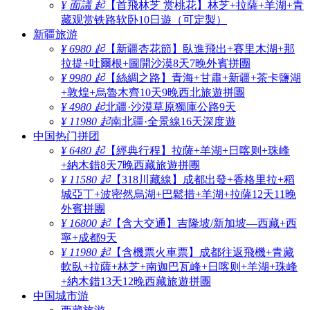
¥ 面議 起
【首飛林芝 赏桃花】林芝+拉薩+羊湖+青
藏观赏铁路软卧10日遊（可定製）
新疆旅游
¥ 6980 起
【新疆杏花節】臥進飛出+賽里木湖+那
拉提+吐爾根+圖開沙漠8天7晚外賓拼團
¥ 9980 起
【絲綢之路】青海+甘肅+新疆+茶卡鹽湖
+敦煌+烏魯木齊10天9晚西北旅遊拼團
¥ 4980 起
北疆·沙漠草原獨庫公路9天
¥ 11980 起
南北疆·全景線16天深度遊
中国热门拼团
¥ 6480 起
【經典行程】拉薩+羊湖+日喀则+珠峰
+納木錯8天7晚西藏旅遊拼團
¥ 11580 起
【318川藏線】成都出發+香格里拉+稻
城亞丁+波密然烏湖+巴鬆措+羊湖+拉薩12天11晚
外賓拼團
¥ 16800 起
【含大交通】吉隆坡/新加坡—西藏+西
寧+成都9天
¥ 11980 起
【含機票火車票】成都往返飛機+青藏
軟臥+拉薩+林芝+南迦巴瓦峰+日喀则+羊湖+珠峰
+納木錯13天12晚西藏旅遊拼團
中国城市游