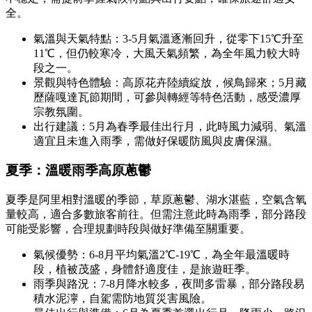
全。
氣溫與天氣特點：3-5月氣溫逐漸回升，從零下15℃升至
11℃，但仍較寒冷，大風天氣頻繁，為全年風力較大時
段之一。
景觀與特色體驗：高原花卉陸續綻放，候鳥歸來；5月藏
歷薩嘎達瓦節期間，可參與轉經等特色活動，感受濃厚
宗教氛圍。
出行建議：5月為春季最佳出行月，此時風力減弱、氣溫
適宜且未進入雨季，需做好保暖防風與皮膚保濕。
夏季：溫暖雨季高原蔥鬱
夏季是阿里相對溫暖的季節，草原蔥鬱、湖水湛藍，空氣含氧
量較高，適合多數旅客前往。但需注意此時為雨季，部分路段
可能受影響，合理規劃時段與做好準備至關重要。
氣候優勢：6-8月平均氣溫2℃-19℃，為全年最溫暖時
段，植被茂盛，身體舒適度佳，是旅遊旺季。
雨季與路況：7-8月降水較多，夜間多雷暴，部分路段易
積水泥濘，自駕需防地質災害風險。