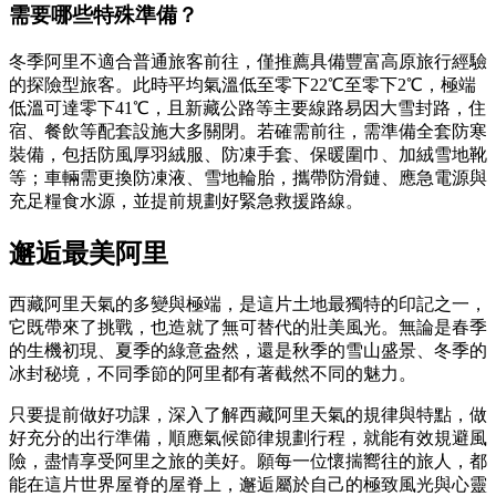
需要哪些特殊準備？
冬季阿里不適合普通旅客前往，僅推薦具備豐富高原旅行經驗
的探險型旅客。此時平均氣溫低至零下22℃至零下2℃，極端
低溫可達零下41℃，且新藏公路等主要線路易因大雪封路，住
宿、餐飲等配套設施大多關閉。若確需前往，需準備全套防寒
裝備，包括防風厚羽絨服、防凍手套、保暖圍巾、加絨雪地靴
等；車輛需更換防凍液、雪地輪胎，攜帶防滑鏈、應急電源與
充足糧食水源，並提前規劃好緊急救援路線。
邂逅最美阿里
西藏阿里天氣的多變與極端，是這片土地最獨特的印記之一，
它既帶來了挑戰，也造就了無可替代的壯美風光。無論是春季
的生機初現、夏季的綠意盎然，還是秋季的雪山盛景、冬季的
冰封秘境，不同季節的阿里都有著截然不同的魅力。
只要提前做好功課，深入了解西藏阿里天氣的規律與特點，做
好充分的出行準備，順應氣候節律規劃行程，就能有效規避風
險，盡情享受阿里之旅的美好。願每一位懷揣嚮往的旅人，都
能在這片世界屋脊的屋脊上，邂逅屬於自己的極致風光與心靈