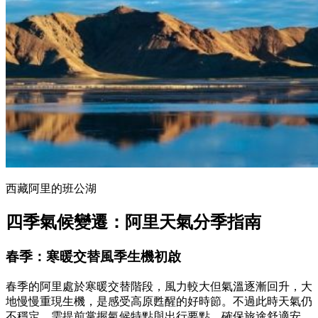
西藏阿里的班公湖
四季氣候變遷：阿里天氣分季指南
春季：寒暖交替風季生機初啟
春季的阿里處於寒暖交替階段，風力較大但氣溫逐漸回升，大
地慢慢重現生機，是感受高原甦醒的好時節。不過此時天氣仍
不穩定，需提前掌握氣候特點與出行要點，確保旅途舒適安