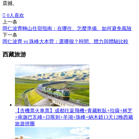
震撼。

0
人喜欢
上一条
岡仁波齊轉山住宿指南：在哪住、怎麼準備、如何避免風險
下一条
岡仁波齊 vs 珠峰大本營：選哪個？時間、體力與體驗比較
西藏旅游
【含機票火車票】成都往返飛機+青藏軟臥+拉薩+林芝
+南迦巴瓦峰+日喀则+羊湖+珠峰+納木錯13天12晚西藏
旅遊拼團