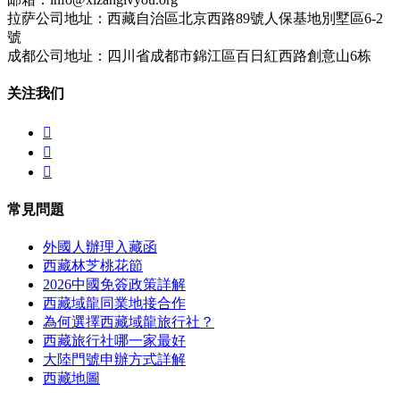
拉萨公司地址：西藏自治區北京西路89號人保基地別墅區6-2
號
成都公司地址：四川省成都市錦江區百日紅西路創意山6栋
关注我们



常見問題
外國人辦理入藏函
西藏林芝桃花節
2026中國免簽政策詳解
西藏域龍同業地接合作
為何選擇西藏域龍旅行社？
西藏旅行社哪一家最好
大陸門號申辦方式詳解
西藏地圖