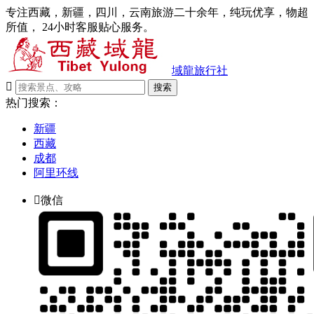
专注西藏，新疆，四川，云南旅游二十余年，纯玩优享，物超
所值， 24小时客服贴心服务。
域龍旅行社

搜索
热门搜索：
新疆
西藏
成都
阿里环线

微信