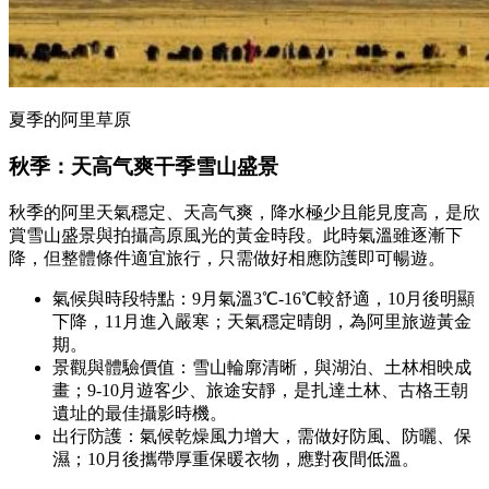
夏季的阿里草原
秋季：天高气爽干季雪山盛景
秋季的阿里天氣穩定、天高气爽，降水極少且能見度高，是欣
賞雪山盛景與拍攝高原風光的黃金時段。此時氣溫雖逐漸下
降，但整體條件適宜旅行，只需做好相應防護即可暢遊。
氣候與時段特點：9月氣溫3℃-16℃較舒適，10月後明顯
下降，11月進入嚴寒；天氣穩定晴朗，為阿里旅遊黃金
期。
景觀與體驗價值：雪山輪廓清晰，與湖泊、土林相映成
畫；9-10月遊客少、旅途安靜，是扎達土林、古格王朝
遺址的最佳攝影時機。
出行防護：氣候乾燥風力增大，需做好防風、防曬、保
濕；10月後攜帶厚重保暖衣物，應對夜間低溫。