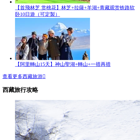
【首飛林芝 赏桃花】林芝+拉薩+羊湖+青藏观赏铁路软
卧10日遊（可定製）
【阿里轉山15天】神山聖湖+轉山+一措再措
查看更多西藏旅游

西藏旅行攻略