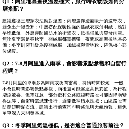
Q1：阿里地區晝夜溫差極大，旅行時衣物該如何分
層搭配？
建議遵循三層穿衣法應對溫差：內層選擇透氣吸汗的速乾衣，
避免出汗後受寒；中層搭配保暖性強的抓絨衣或薄羽絨，應對
早晚低溫；外層穿防風防水的衝鋒衣，抵擋強風與突發雨雪。
無論夏季還是春秋季，羽絨服都需攜帶，夜間或高海拔地區必
備；冬季則需升級為厚羽絨服、加絨褲與雪地靴，確保核心部
位保暖。
Q2：7-8月阿里進入雨季，會影響景點參觀和自駕行
程嗎？
7-8月阿里的降雨多為陣雨或夜間雷暴，持續時間較短，一般
不會長時間影響景點參觀，雨後還可能邂逅高原彩虹，為行程
增添驚喜。但需注意，部分鄉村公路或臨時路段可能因降雨變
得泥濘，自駕時需減速慢行，避開低窪積水區域；山區路段需
防範短時泥石流，建議出行前查詢即時路況與天氣預報，避免
單車深入未開發區域。
Q3：冬季阿里氣溫極低，是否適合普通旅客前往？