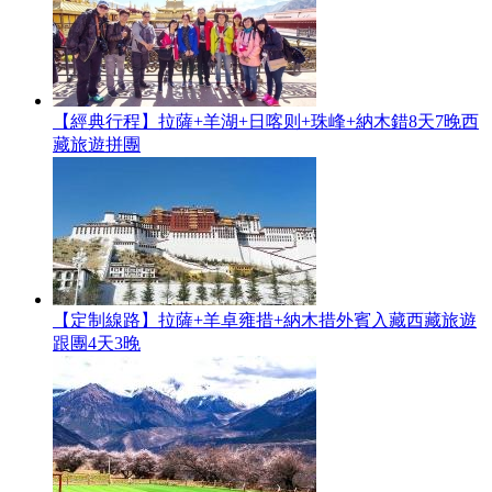
【經典行程】拉薩+羊湖+日喀则+珠峰+納木錯8天7晚西
藏旅遊拼團
【定制線路】拉薩+羊卓雍措+納木措外賓入藏西藏旅遊
跟團4天3晚