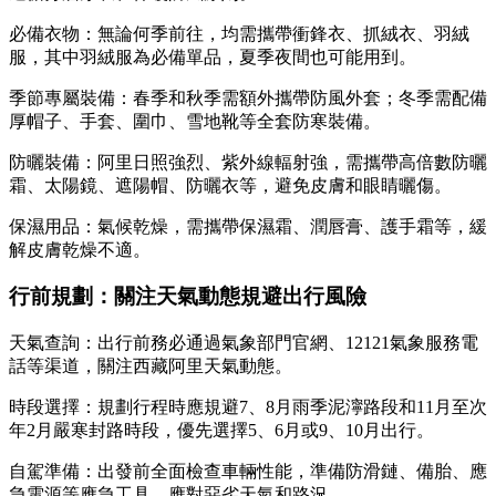
必備衣物：無論何季前往，均需攜帶衝鋒衣、抓絨衣、羽絨
服，其中羽絨服為必備單品，夏季夜間也可能用到。
季節專屬裝備：春季和秋季需額外攜帶防風外套；冬季需配備
厚帽子、手套、圍巾、雪地靴等全套防寒裝備。
防曬裝備：阿里日照強烈、紫外線輻射強，需攜帶高倍數防曬
霜、太陽鏡、遮陽帽、防曬衣等，避免皮膚和眼睛曬傷。
保濕用品：氣候乾燥，需攜帶保濕霜、潤唇膏、護手霜等，緩
解皮膚乾燥不適。
行前規劃：關注天氣動態規避出行風險
天氣查詢：出行前務必通過氣象部門官網、12121氣象服務電
話等渠道，關注西藏阿里天氣動態。
時段選擇：規劃行程時應規避7、8月雨季泥濘路段和11月至次
年2月嚴寒封路時段，優先選擇5、6月或9、10月出行。
自駕準備：出發前全面檢查車輛性能，準備防滑鏈、備胎、應
急電源等應急工具，應對惡劣天氣和路況。