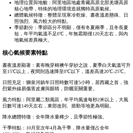
地理位置與地貌：阿里地區地處青藏高原北部羌塘高原
核心地帶，特殊的地理環境造就獨特高原氣候。
總體氣候特徵：整體呈現寒冷乾燥、晝夜溫差懸殊、日
照強烈、風力較大的特點。
季節劃分：季節區分不明顯，僅有冬夏兩季，且冬長夏
短，年平均氣溫不足0℃，年無霜期僅120天左右，與內
地氣候差異極大。
核心氣候要素特點
晝夜溫差顯著：素有晚穿棉襖午穿紗之說，夏季白天氣溫可升
至15℃以上，夜間則迅速降至0℃以下，溫差高達20℃-25℃。
日照充足：獅泉河鎮年日照時數可達5小時，居西藏之首，強
烈紫外線易傷害皮膚與眼睛，防曬至關重要。
風力特點：阿里屬二類風區，年平均風速每秒2米以上，大風
日數可達149天左右，東部改則、措勤等地更為明顯。
降水總體特徵：全年降水量稀少，且季節性極強。
干季特點：10月至次年4月為干季，降水量僅占全年