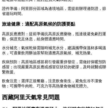
證件準備：阿里部分區域為邊境地區，需提前辦理邊防證，節
省遊玩時間。
旅途健康：適配高原氣候的防護要點
高原反應應對：提前準備抗高原反應藥物，抵達後避免劇烈運
動，保證充足休息，給身體適應時間。
水分補充：氣候乾燥需隨時補充水分，建議攜帶保溫杯多喝溫
水，可適量飲用酥油茶幫助適應高原氣候、補充熱量。
疾病預防：高原地區感冒易引發嚴重併發症，需做好保暖預防
感冒；出現嚴重高原反應或感冒症狀切勿硬撐，及時就醫或聯
繫救援。
飲食注意：選擇正規餐廳，注意飲食衛生，避免生冷不潔食
物；可攜帶牛肉乾、巧克力等高熱量食物補充體力。
西藏阿里天氣常見問題