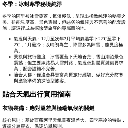
冬季：冰封寒季秘境純淨
冬季的阿里被冰雪覆蓋，氣溫極低，呈現出極致純淨的秘境之
美。雖能見度高、景色震撼，但惡劣的氣候與不完善的配套設
施，讓這裡成為探險型旅客的專屬目的地。
氣溫與天氣：12月至次年2月平均氣溫零下22℃至零下
2℃，1月最冷；以晴朗為主，降雪多為陣雪，能見度極
高。
景觀與旅行難度：冰雪覆蓋下天地蒼茫，雪山湖泊景色
震撼；但主要線路易大雪封路，氣溫低對體質裝備要求
高，配套設施不完善。
適合人群：僅適合具豐富高原旅行經驗、做好充分防寒
與應急準備的探險型旅客。
貼合天氣出行實用指南
衣物裝備：應對溫差與極端氣候的關鍵
核心原則：基於西藏阿里天氣晝夜溫差大、四季寒冷的特點，
遵循分層穿衣、保暖防風原則。