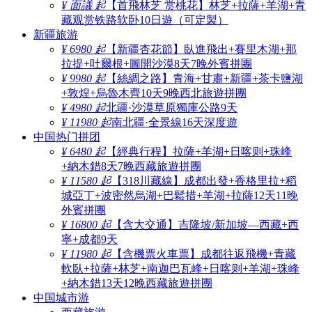
¥ 面議 起
【首飛林芝 赏桃花】林芝+拉薩+羊湖+青
藏观赏铁路软卧10日遊（可定製）
新疆旅游
¥ 6980 起
【新疆杏花節】臥進飛出+賽里木湖+那
拉提+吐爾根+圖開沙漠8天7晚外賓拼團
¥ 9980 起
【絲綢之路】青海+甘肅+新疆+茶卡鹽湖
+敦煌+烏魯木齊10天9晚西北旅遊拼團
¥ 4980 起
北疆·沙漠草原獨庫公路9天
¥ 11980 起
南北疆·全景線16天深度遊
中国热门拼团
¥ 6480 起
【經典行程】拉薩+羊湖+日喀则+珠峰
+納木錯8天7晚西藏旅遊拼團
¥ 11580 起
【318川藏線】成都出發+香格里拉+稻
城亞丁+波密然烏湖+巴鬆措+羊湖+拉薩12天11晚
外賓拼團
¥ 16800 起
【含大交通】吉隆坡/新加坡—西藏+西
寧+成都9天
¥ 11980 起
【含機票火車票】成都往返飛機+青藏
軟臥+拉薩+林芝+南迦巴瓦峰+日喀则+羊湖+珠峰
+納木錯13天12晚西藏旅遊拼團
中国城市游