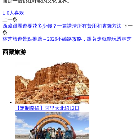
而是一個仍在呼吸的文化世界。

0
人喜欢
上一条
西藏跟團遊要花多少錢？一篇講清所有費用和省錢方法
下一
条
林芝旅遊景點推薦 – 2026不繞路攻略，跟著走就能玩透林芝
西藏旅游
【定制路線】阿里大北線12日