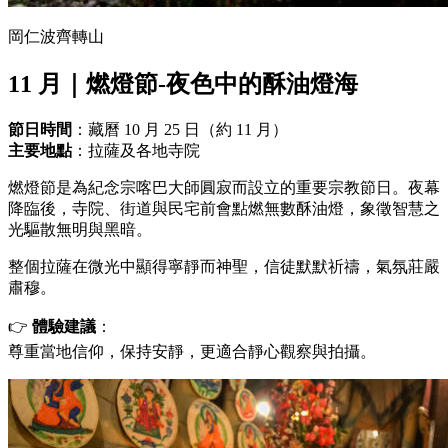
岡仁波齊轉山
11 月｜燃燈節-夜色中的酥油燈海
節日時間
：藏曆 10 月 25 日（約 11 月）
主要地點
：拉薩及各地寺院
燃燈節是為紀念宗喀巴大師圓寂而設立的重要宗教節日。夜幕
降臨後，寺院、街道與民宅前會點燃無數酥油燈，象徵智慧之
光驅散無明與黑暗。
整個拉薩在微光中顯得寧靜而神聖，信徒默默祈禱，氣氛莊嚴
肅穆。
👉
體驗建議
：
尊重當地信仰，保持安靜，更適合靜心觀察與拍攝。