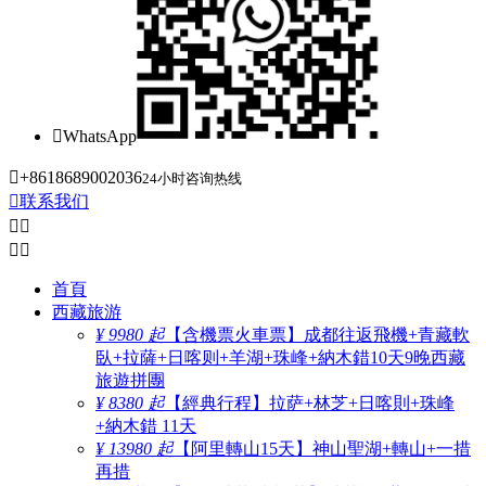

WhatsApp

+8618689002036
24小时咨询热线

联系我们




首頁
西藏旅游
¥ 9980 起
【含機票火車票】成都往返飛機+青藏軟
臥+拉薩+日喀则+羊湖+珠峰+納木錯10天9晚西藏
旅遊拼團
¥ 8380 起
【經典行程】拉萨+林芝+日喀則+珠峰
+納木錯 11天
¥ 13980 起
【阿里轉山15天】神山聖湖+轉山+一措
再措