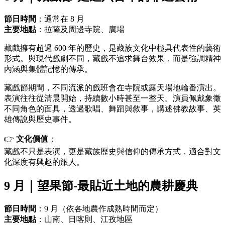
節日時間
：通常在 8 月
主要地點
：拉薩及周邊寺院、廣場
藏戲擁有超過 600 年的歷史，是藏族文化中極具代表性的藝術
形式。與現代戲劇不同，藏戲不追求舞台效果，而是強調精神
內涵與集體記憶的傳承。
藏戲節期間，不同流派的戲班會在寺院或露天場地輪番演出。
表演往往從清晨開始，持續數小時甚至一整天。演員佩戴象徵
不同角色的面具，透過歌唱、舞蹈與敘事，講述佛教故事、英
雄傳說與歷史事件。
👉
文化價值
：
藏戲不只是表演，更是藏族歷史與信仰的傳承方式，適合對文
化深度有興趣的旅人。
9 月｜望果節-最貼近土地的農耕慶典
節日時間
：9 月（依各地農作成熟時間而定）
主要地點
：山南、日喀則、江孜地區