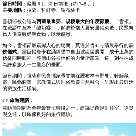
節日時間
：藏曆 6 月 30 日前後（約 7–8 月）
主要地點
：拉薩、哲蚌寺、羅布林卡
雪頓節被公認為
西藏最重要、規模最大的年度節慶
。「雪頓」
在藏語中意為「酸奶宴」，起源於僧人夏安居結束後，民眾向
僧人供奉酸奶與食物，以示感恩。
如今，雪頓節最震撼人心的場面，莫過於哲蚌寺清晨舉行的
展
佛儀式
。當巨幅唐卡在誦經聲中自山坡緩緩展開，成千上萬的
信徒同時叩拜，整個山谷被信仰的力量所籠罩，這一刻往往成
為許多旅人一生難忘的畫面。
節日期間，拉薩市民會攜家帶眷前往羅布林卡野餐、聆聽藏
戲、跳鍋莊舞，宗教儀式與世俗歡慶自然融合，呈現出最鮮活
的藏族生活樣貌。
👉
旅遊建議
：
雪頓節期間為全年最繁忙時段之一，建議提前規劃住宿、導覽
與交通，以確保良好的旅行體驗。