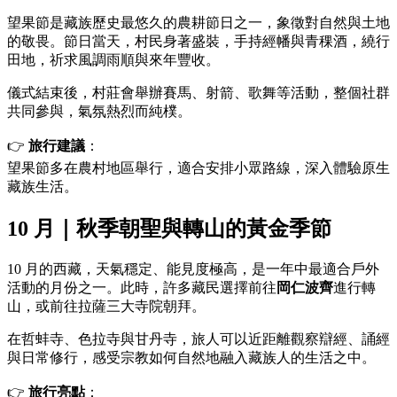
望果節是藏族歷史最悠久的農耕節日之一，象徵對自然與土地
的敬畏。節日當天，村民身著盛裝，手持經幡與青稞酒，繞行
田地，祈求風調雨順與來年豐收。
儀式結束後，村莊會舉辦賽馬、射箭、歌舞等活動，整個社群
共同參與，氣氛熱烈而純樸。
👉
旅行建議
：
望果節多在農村地區舉行，適合安排小眾路線，深入體驗原生
藏族生活。
10 月｜秋季朝聖與轉山的黃金季節
10 月的西藏，天氣穩定、能見度極高，是一年中最適合戶外
活動的月份之一。此時，許多藏民選擇前往
岡仁波齊
進行轉
山，或前往拉薩三大寺院朝拜。
在哲蚌寺、色拉寺與甘丹寺，旅人可以近距離觀察辯經、誦經
與日常修行，感受宗教如何自然地融入藏族人的生活之中。
👉
旅行亮點
：