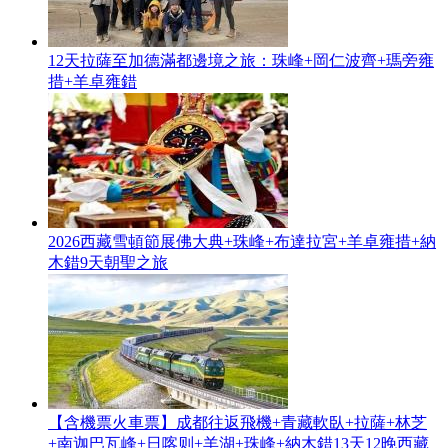
12天拉薩至加德滿都邊境之旅：珠峰+岡仁波齊+瑪旁雍
措+羊卓雍錯
2026西藏雪頓節展佛大典+珠峰+布達拉宮+羊卓雍措+納
木錯9天朝聖之旅
【含機票火車票】成都往返飛機+青藏軟臥+拉薩+林芝
+南迦巴瓦峰+日喀则+羊湖+珠峰+納木錯13天12晚西藏