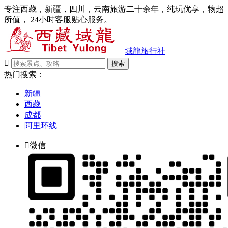
专注西藏，新疆，四川，云南旅游二十余年，纯玩优享，物超
所值， 24小时客服贴心服务。
域龍旅行社

搜索
热门搜索：
新疆
西藏
成都
阿里环线

微信