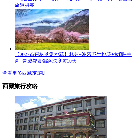
旅遊拼團
【2027首飛林芝赏桃花】林芝+波密野生桃花+拉薩+羊
湖+青藏觀賞鐵路深度遊10天
查看更多西藏旅游

西藏旅行攻略