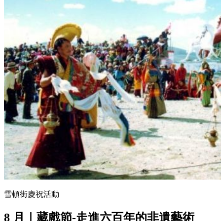
雪頓街慶祝活動
8 月｜藏戲節-走進六百年的非遺藝術