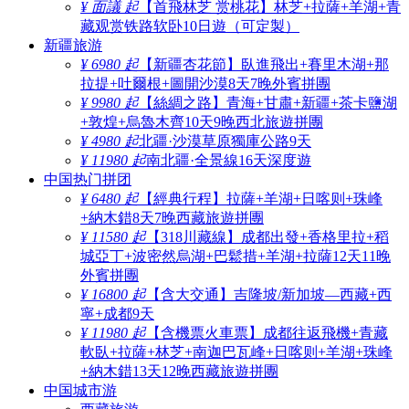
¥ 面議 起
【首飛林芝 赏桃花】林芝+拉薩+羊湖+青
藏观赏铁路软卧10日遊（可定製）
新疆旅游
¥ 6980 起
【新疆杏花節】臥進飛出+賽里木湖+那
拉提+吐爾根+圖開沙漠8天7晚外賓拼團
¥ 9980 起
【絲綢之路】青海+甘肅+新疆+茶卡鹽湖
+敦煌+烏魯木齊10天9晚西北旅遊拼團
¥ 4980 起
北疆·沙漠草原獨庫公路9天
¥ 11980 起
南北疆·全景線16天深度遊
中国热门拼团
¥ 6480 起
【經典行程】拉薩+羊湖+日喀则+珠峰
+納木錯8天7晚西藏旅遊拼團
¥ 11580 起
【318川藏線】成都出發+香格里拉+稻
城亞丁+波密然烏湖+巴鬆措+羊湖+拉薩12天11晚
外賓拼團
¥ 16800 起
【含大交通】吉隆坡/新加坡—西藏+西
寧+成都9天
¥ 11980 起
【含機票火車票】成都往返飛機+青藏
軟臥+拉薩+林芝+南迦巴瓦峰+日喀则+羊湖+珠峰
+納木錯13天12晚西藏旅遊拼團
中国城市游