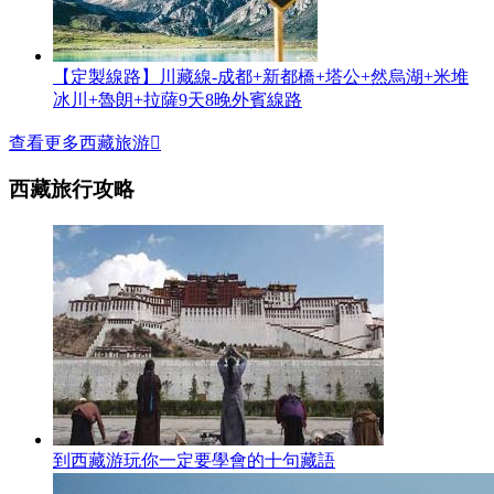
【定製線路】川藏線-成都+新都橋+塔公+然烏湖+米堆
冰川+魯朗+拉薩9天8晚外賓線路
查看更多西藏旅游

西藏旅行攻略
到西藏游玩你一定要學會的十句藏語