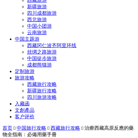
西藏旅游
新疆旅游
四川成都旅游
西北旅游
中国小团游
云南旅游
中国主题游
西藏冈仁波齐阿里环线
丝绸之路旅游
中国徒步旅游
成都熊猫游
定制旅游
旅游攻略
西藏旅行攻略
新疆旅行攻略
四川旅游攻略
入藏函
文創產品
客户评价
首页
中国旅行攻略
西藏旅行攻略
治療西藏高原反應的藥



物全指南：必備用藥手冊