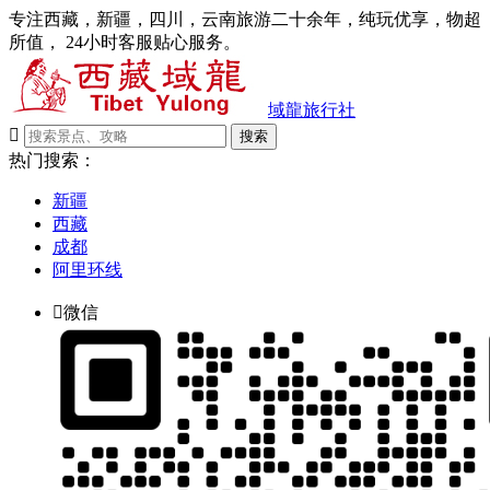
专注西藏，新疆，四川，云南旅游二十余年，纯玩优享，物超
所值， 24小时客服贴心服务。
域龍旅行社

搜索
热门搜索：
新疆
西藏
成都
阿里环线

微信