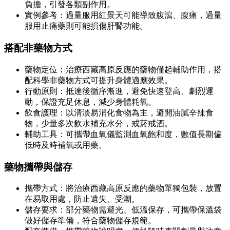
負擔，引發各類副作用。
實例參考：過量服用紅景天可能導致腹瀉、腹痛，過量
服用止痛藥則可能損傷肝腎功能。
搭配非藥物方式
藥物定位：治療西藏高原反應的藥物僅起輔助作用，搭
配科學非藥物方式可提升身體適應效果。
行動原則：抵達後循序漸進，避免快速登高、劇烈運
動，保證充足休息，減少身體耗氧。
飲食護理：以清淡易消化食物為主，避開油膩辛辣食
物，少量多次飲水補充水分，戒菸戒酒。
輔助工具：可攜帶血氧儀監測血氧飽和度，數值長期偏
低時及時補氧或用藥。
藥物攜帶與儲存
攜帶方式：將治療西藏高原反應的藥物單獨包裝，放置
在易取用處，防止遺失、受潮。
儲存要求：部分藥物需避光、低溫保存，可攜帶保溫袋
做好儲存準備，符合藥物儲存規範。