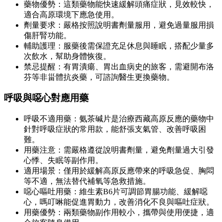
藥物優勢：這類藥物能快速緩解頭痛症狀，見效較快，
適合高原環境下應急使用。
劑量要求：嚴格按照說明書劑量服用，避免過量服用損
傷肝腎功能。
輔助護理：服藥後需保證充足休息與睡眠，搭配少量多
次飲水，幫助身體恢復。
禁忌提醒：有胃潰瘍、胃出血病史的旅客，需避開布洛
芬等非甾體抗炎藥，可諮詢醫生更換藥物。
呼吸與噁心對應用藥
呼吸不適用藥：氨茶碱片是治療西藏高原反應的藥物中
針對呼吸症狀的常用款，能舒張支氣管、改善呼吸困
難。
用藥注意：需嚴格遵從說明書劑量，避免劑量過大引發
心悸、失眠等副作用。
適用場景：僅用於緩解高原反應帶來的呼吸急促、胸悶
等不適，無法替代補氧等急救措施。
噁心嘔吐用藥：維生素B6片可調節胃腸功能、緩解噁
心，嗎叮啉能促進胃動力，改善消化不良與嘔吐症狀。
用藥優勢：兩類藥物副作用較小，攜帶與使用便捷，適