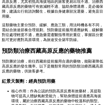
高原反應，尤其初抵高海拔地區的旅客更易出現不適。治療西
藏高原反應的藥物可有效減輕不適、協助身體適應，是必備保
障，建議出行前諮詢醫生，根據自身健康狀況選藥，避免盲目
用藥。
這類藥物主要分預防、緩解、應急三類，用法時機各有不同，
需結合旅途節奏合理規劃。預防藥提前服用適應缺氧，緩解藥
對症處理輕度不適，應急藥需遵醫指導用於重症，掌握區分要
點可更好應對高原環境，為旅途安全築牢防線。
預防類治療西藏高原反應的藥物推薦
預防勝於治療，前往西藏前提前服用合適的藥物，能顯著降低
高原反應的發生幾率。以下是幾類常用的預防類治療西藏高原
反應的藥物，供旅客參考。
紅景天製劑：經典預防用藥
核心作用：作為公認的預防高原反應有效藥材，其提取
物可提高人體缺氧耐受能力，幫助身體提前適應高海拔
環境，屬於治療西藏高原反應的藥物中較溫和的類型。