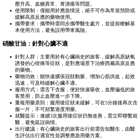
壓升高、血糖異常、胃潰瘍等問題。
使用限制：僅能用於應急情況，絕不可作為常規預防或
緩解高原反應的藥物使用。
攜帶要求：攜帶時需同步攜帶醫生處方，並提前瞭解基
本使用方法，避免誤用帶來風險。
硝酸甘油：針對心臟不適
針對人群：主要用於有心臟病史的旅客，緩解高原缺氧
誘發的心绞痛等症狀，是對應場景下治療西藏高原反應
的藥物。
藥物功效：能快速擴張冠狀動脈、增加心肌供血，起效
迅速，可及時緩解心臟不適。
服用方式：需舌下含服，便於快速吸收，血壓偏低的旅
客禁用，防止血壓進一步下降。
重複用藥原則：服用後症狀未緩解，可在5分鐘後再次含
服一片，不可頻繁過度用藥。
就醫提示：連續3次服用後症狀仍無改善，需立即聯繫就
醫，避免延誤病情。
出行建議：有心臟病史的旅客出行前需告知醫生，由醫
生評估出行適宜性並調整應急用藥方案。