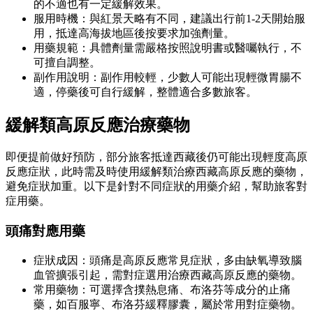
的不適也有一定緩解效果。
服用時機：與紅景天略有不同，建議出行前1-2天開始服
用，抵達高海拔地區後按要求加強劑量。
用藥規範：具體劑量需嚴格按照說明書或醫囑執行，不
可擅自調整。
副作用說明：副作用較輕，少數人可能出現輕微胃腸不
適，停藥後可自行緩解，整體適合多數旅客。
緩解類高原反應治療藥物
即便提前做好預防，部分旅客抵達西藏後仍可能出現輕度高原
反應症狀，此時需及時使用緩解類治療西藏高原反應的藥物，
避免症狀加重。以下是針對不同症狀的用藥介紹，幫助旅客對
症用藥。
頭痛對應用藥
症狀成因：頭痛是高原反應常見症狀，多由缺氧導致腦
血管擴張引起，需對症選用治療西藏高原反應的藥物。
常用藥物：可選擇含撲熱息痛、布洛芬等成分的止痛
藥，如百服寧、布洛芬緩釋膠囊，屬於常用對症藥物。