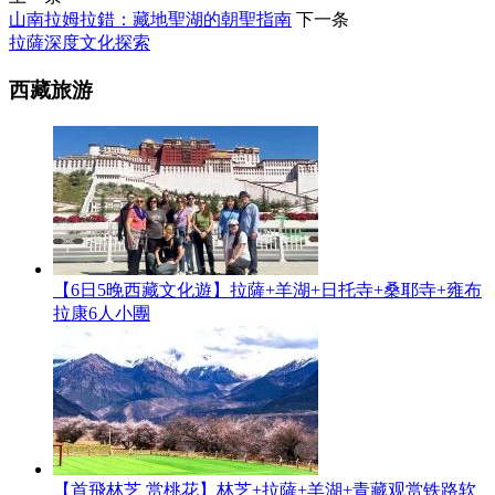
山南拉姆拉錯：藏地聖湖的朝聖指南
下一条
拉薩深度文化探索
西藏旅游
【6日5晚西藏文化遊】拉薩+羊湖+日托寺+桑耶寺+雍布
拉康6人小團
【首飛林芝 赏桃花】林芝+拉薩+羊湖+青藏观赏铁路软