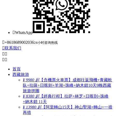

WhatsApp

+8618689002036
24小时咨询热线

联系我们




首頁
西藏旅游
¥ 9980 起
【含機票火車票】成都往返飛機+青藏軟
臥+拉薩+日喀则+羊湖+珠峰+納木錯10天9晚西藏
旅遊拼團
¥ 8380 起
【經典行程】拉萨+林芝+日喀則+珠峰
+納木錯 11天
¥ 13980 起
【阿里轉山15天】神山聖湖+轉山+一措
再措