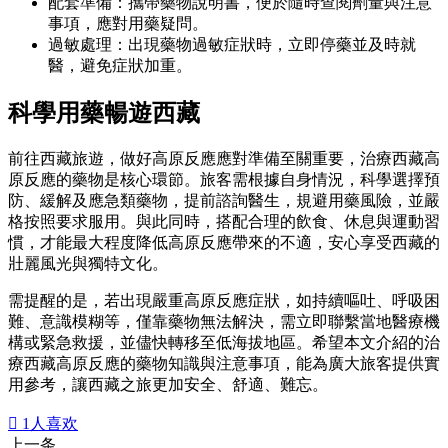
配套準備：攜帶藥物說明書，便於隨時查閱劑量與注意
事項，應對用藥疑問。
過敏處理：出現藥物過敏症狀時，立即停藥並及時就
醫，避免症狀加重。
科學用藥暢遊西藏
前往西藏旅遊，做好高原反應應對準備至關重要，治療西藏高
原反應的藥物是核心環節。旅客需根據自身情況，科學選擇預
防、緩解及應急類藥物，提前諮詢醫生，規避用藥風險，並嚴
格按照要求服用。與此同時，搭配合理的飲食、休息與運動習
慣，才能最大程度降低高原反應帶來的不適，安心享受西藏的
壯麗風光與獨特文化。
需提醒的是，若出現嚴重高原反應症狀，如持續嘔吐、呼吸困
難、意識模糊等，僅靠藥物無法解決，需立即聯繫當地醫療機
構或緊急救援，並儘快轉移至低海拔地區。希望本文介紹的治
療西藏高原反應的藥物知識與注意事項，能為廣大旅客提供實
用參考，讓西藏之旅更加安全、舒適、難忘。

1
人喜欢
上一条