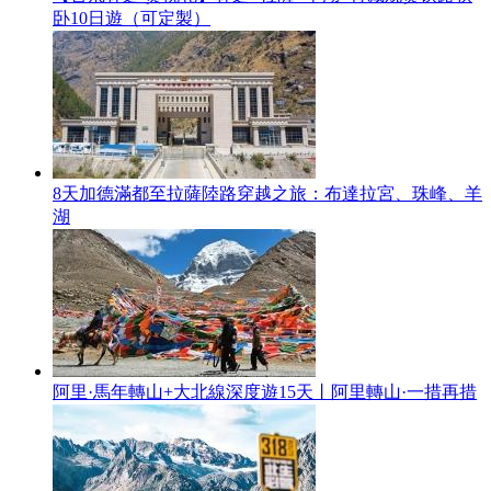
卧10日遊（可定製）
8天加德滿都至拉薩陸路穿越之旅：布達拉宮、珠峰、羊
湖
阿里·馬年轉山+大北線深度遊15天丨阿里轉山·一措再措