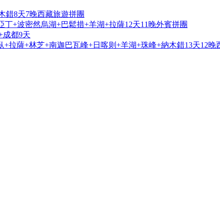
木錯8天7晚西藏旅遊拼團
亞丁+波密然烏湖+巴鬆措+羊湖+拉薩12天11晚外賓拼團
+成都9天
+拉薩+林芝+南迦巴瓦峰+日喀则+羊湖+珠峰+納木錯13天12