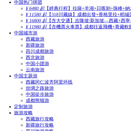
中国热门拼团
¥ 6480 起
【經典行程】拉薩+羊湖+日喀则+珠峰+納
¥ 11580 起
【318川藏線】成都出發+香格里拉+稻城
¥ 16800 起
【含大交通】吉隆坡/新加坡—西藏+西寧
¥ 11980 起
【含機票火車票】成都往返飛機+青藏軟臥
中国城市游
西藏旅游
新疆旅游
四川成都旅游
西北旅游
中国小团游
云南旅游
中国主题游
西藏冈仁波齐阿里环线
丝绸之路旅游
中国徒步旅游
成都熊猫游
定制旅游
旅游攻略
西藏旅行攻略
新疆旅行攻略