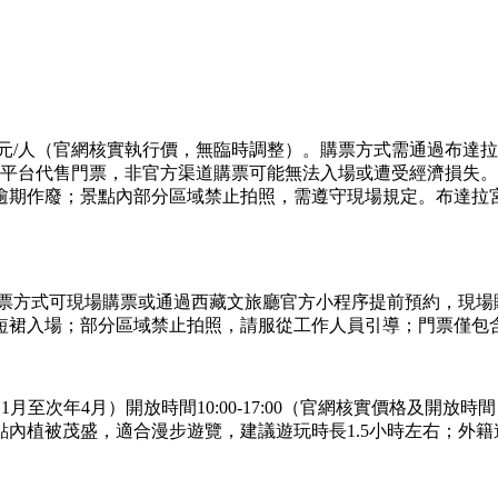
）100元/人（官網核實執行價，無臨時調整）。購票方式需通過
絡平台代售門票，非官方渠道購票可能無法入場或遭受經濟損失
逾期作廢；景點內部分區域禁止拍照，需遵守現場規定。布達拉
購票方式可現場購票或通過西藏文旅廳官方小程序提前預約，現
短裙入場；部分區域禁止拍照，請服從工作人員引導；門票僅包
淡季（11月至次年4月）開放時間10:00-17:00（官網核實價
內植被茂盛，適合漫步遊覽，建議遊玩時長1.5小時左右；外