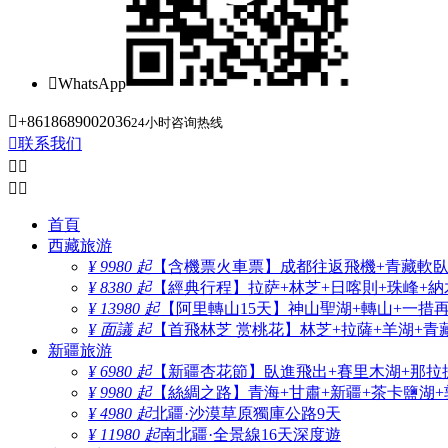

WhatsApp

+8618689002036
24小时咨询热线

联系我们




首頁
西藏旅游
¥ 9980 起
【含機票火車票】成都往返飛機+青藏軟臥+
¥ 8380 起
【經典行程】拉萨+林芝+日喀則+珠峰+納木
¥ 13980 起
【阿里轉山15天】神山聖湖+轉山+一措
¥ 面議 起
【首飛林芝 赏桃花】林芝+拉薩+羊湖+青
新疆旅游
¥ 6980 起
【新疆杏花節】臥進飛出+賽里木湖+那拉
¥ 9980 起
【絲綢之路】青海+甘肅+新疆+茶卡鹽湖+
¥ 4980 起
北疆·沙漠草原獨庫公路9天
¥ 11980 起
南北疆·全景線16天深度遊