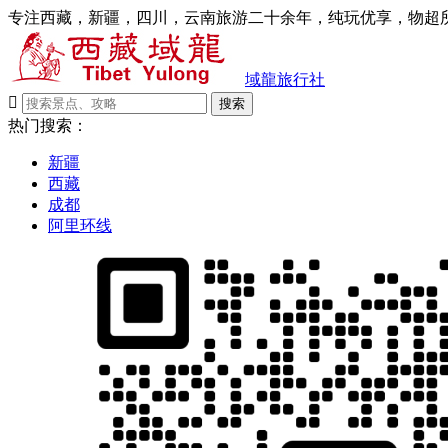
专注西藏，新疆，四川，云南旅游二十余年，纯玩优享，物超所
域龍旅行社

搜索
热门搜索：
新疆
西藏
成都
阿里环线