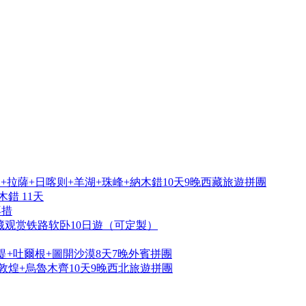
拉薩+日喀则+羊湖+珠峰+納木錯10天9晚西藏旅遊拼團
錯 11天
再措
藏观赏铁路软卧10日遊（可定製）
提+吐爾根+圖開沙漠8天7晚外賓拼團
敦煌+烏魯木齊10天9晚西北旅遊拼團