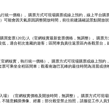
，執行統一價格）。購票方式可現場購票或線上預約，線上平台購
月）可能會因天氣原因調整開放時間，前往前建議確認景點開放
也可購買套票120元/人（官網核實最新套票價格，無調整）。購
較低，適合初次進藏的遊客；區間車負責往返景區內各觀景台，
季差價（官網核實，執行統一價格）。購票方式可現場購票或線上預約
套票可乘坐全程區間車；觀看南迦巴瓦峰的最佳時間為清晨或傍
16:30停止入場）（官網核實價格及開放時間，無調整）。購票方
，不隨意觸摸佛像、經書；部分殿堂禁止拍照，請服從工作人員