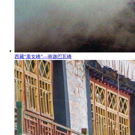
西藏“羞女峰”—南迦巴瓦峰