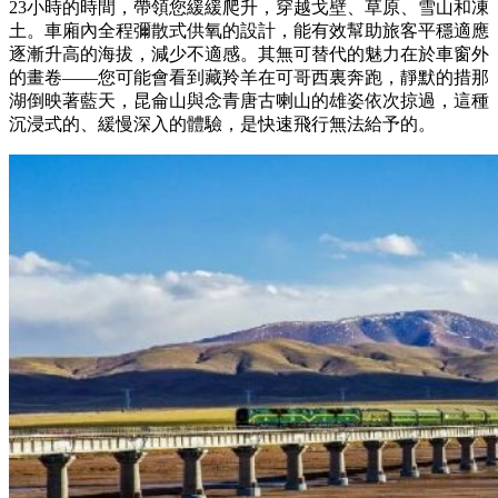
23小時的時間，帶領您緩緩爬升，穿越戈壁、草原、雪山和凍
土。車廂內全程彌散式供氧的設計，能有效幫助旅客平穩適應
逐漸升高的海拔，減少不適感。其無可替代的魅力在於車窗外
的畫卷——您可能會看到藏羚羊在可哥西裏奔跑，靜默的措那
湖倒映著藍天，昆侖山與念青唐古喇山的雄姿依次掠過，這種
沉浸式的、緩慢深入的體驗，是快速飛行無法給予的。