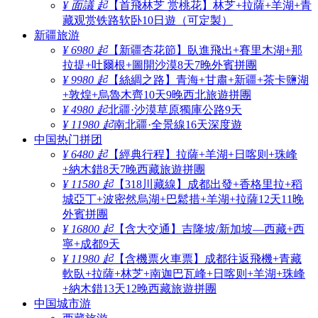
¥ 面議 起
【首飛林芝 赏桃花】林芝+拉薩+羊湖+青
藏观赏铁路软卧10日遊（可定製）
新疆旅游
¥ 6980 起
【新疆杏花節】臥進飛出+賽里木湖+那
拉提+吐爾根+圖開沙漠8天7晚外賓拼團
¥ 9980 起
【絲綢之路】青海+甘肅+新疆+茶卡鹽湖
+敦煌+烏魯木齊10天9晚西北旅遊拼團
¥ 4980 起
北疆·沙漠草原獨庫公路9天
¥ 11980 起
南北疆·全景線16天深度遊
中国热门拼团
¥ 6480 起
【經典行程】拉薩+羊湖+日喀则+珠峰
+納木錯8天7晚西藏旅遊拼團
¥ 11580 起
【318川藏線】成都出發+香格里拉+稻
城亞丁+波密然烏湖+巴鬆措+羊湖+拉薩12天11晚
外賓拼團
¥ 16800 起
【含大交通】吉隆坡/新加坡—西藏+西
寧+成都9天
¥ 11980 起
【含機票火車票】成都往返飛機+青藏
軟臥+拉薩+林芝+南迦巴瓦峰+日喀则+羊湖+珠峰
+納木錯13天12晚西藏旅遊拼團
中国城市游