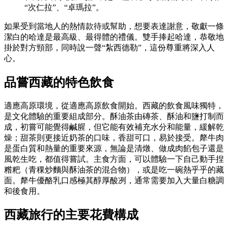
“次仁拉”、“卓瑪拉”。
如果受到當地人的熱情款待或幫助，想要表達謝意，敬獻一條
潔白的哈達是最高級、最得體的禮儀。雙手捧起哈達，恭敬地
掛於對方頸部，同時說一聲“紮西德勒”，這份尊重將深入人
心。
品嘗西藏的特色飲食
適應高原環境，從適應高原飲食開始。西藏的飲食風味獨特，
是文化體驗的重要組成部分。酥油茶由磚茶、酥油和鹽打制而
成，初嘗可能覺得鹹腥，但它能有效補充水分和能量，緩解乾
燥；甜茶則更接近奶茶的口味，香甜可口，易於接受。犛牛肉
是蛋白質和熱量的重要來源，無論是清燉、做成肉餡包子還是
風乾生吃，都值得嘗試。主食方面，可以體驗一下自己動手捏
糌粑（青稞炒麵與酥油茶的混合物），或是吃一碗熱乎乎的藏
面。犛牛優酪乳口感極其醇厚酸冽，通常需要加入大量白糖調
和後食用。
西藏旅行的主要花費構成