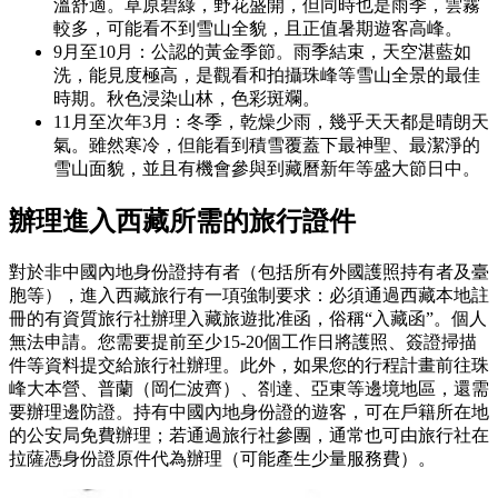
溫舒適。草原碧綠，野花盛開，但同時也是雨季，雲霧
較多，可能看不到雪山全貌，且正值暑期遊客高峰。
9月至10月：公認的黃金季節。雨季結束，天空湛藍如
洗，能見度極高，是觀看和拍攝珠峰等雪山全景的最佳
時期。秋色浸染山林，色彩斑斕。
11月至次年3月：冬季，乾燥少雨，幾乎天天都是晴朗天
氣。雖然寒冷，但能看到積雪覆蓋下最神聖、最潔淨的
雪山面貌，並且有機會參與到藏曆新年等盛大節日中。
辦理進入西藏所需的旅行證件
對於非中國內地身份證持有者（包括所有外國護照持有者及臺
胞等），進入西藏旅行有一項強制要求：必須通過西藏本地註
冊的有資質旅行社辦理入藏旅遊批准函，俗稱“入藏函”。個人
無法申請。您需要提前至少15-20個工作日將護照、簽證掃描
件等資料提交給旅行社辦理。此外，如果您的行程計畫前往珠
峰大本營、普蘭（岡仁波齊）、劄達、亞東等邊境地區，還需
要辦理邊防證。持有中國內地身份證的遊客，可在戶籍所在地
的公安局免費辦理；若通過旅行社參團，通常也可由旅行社在
拉薩憑身份證原件代為辦理（可能產生少量服務費）。