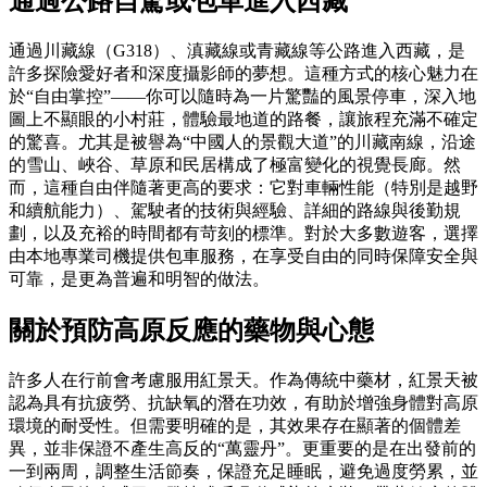
通過公路自駕或包車進入西藏
通過川藏線（G318）、滇藏線或青藏線等公路進入西藏，是
許多探險愛好者和深度攝影師的夢想。這種方式的核心魅力在
於“自由掌控”——你可以隨時為一片驚豔的風景停車，深入地
圖上不顯眼的小村莊，體驗最地道的路餐，讓旅程充滿不確定
的驚喜。尤其是被譽為“中國人的景觀大道”的川藏南線，沿途
的雪山、峽谷、草原和民居構成了極富變化的視覺長廊。然
而，這種自由伴隨著更高的要求：它對車輛性能（特別是越野
和續航能力）、駕駛者的技術與經驗、詳細的路線與後勤規
劃，以及充裕的時間都有苛刻的標準。對於大多數遊客，選擇
由本地專業司機提供包車服務，在享受自由的同時保障安全與
可靠，是更為普遍和明智的做法。
關於預防高原反應的藥物與心態
許多人在行前會考慮服用紅景天。作為傳統中藥材，紅景天被
認為具有抗疲勞、抗缺氧的潛在功效，有助於增強身體對高原
環境的耐受性。但需要明確的是，其效果存在顯著的個體差
異，並非保證不產生高反的“萬靈丹”。更重要的是在出發前的
一到兩周，調整生活節奏，保證充足睡眠，避免過度勞累，並