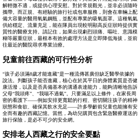
解輕微不適，或提供心理安慰。對於常規觀光，並非必須隨時
攜帶。而正規、有經驗的旅行社或包車服務，則會在車輛上配
備大容量的醫用氧氣鋼瓶，並配有專業的吸氧面罩。這種氧氣
供給穩定、流量充足，能在隊員出現較明顯高反症狀時提供實
質性的醫療支持。請記住，如果出現劇烈頭痛、嘔吐、意識模
糊等嚴重症狀，最根本有效的處理方法是立即降低海拔，並前
往最近的醫院尋求專業治療。
兒童前往西藏的可行性分析
“孩子必須滿8歲才能進藏”是一種流傳甚廣但缺乏醫學依據的
說法。判斷孩子能否進藏，核心在於其平日的身體素質是否健
康活潑，以及是否具備基本的溝通表達能力，能夠清晰地告訴
父母“我頭疼”、“我喘不過氣”。只要滿足以上條件，在家長周
密的看護下——例如安排更寬鬆的行程、密切關注孩子的精神
狀態和食欲、確保其飲水充足——許多學齡前兒童也能擁有安
全而有趣的西藏記憶。當然，為幼兒購買包含緊急醫療運送的
旅行保險，是必不可少的安全網。
安排老人西藏之行的安全要點