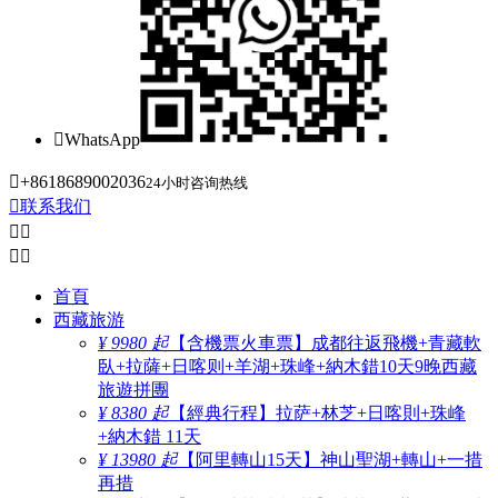

WhatsApp

+8618689002036
24小时咨询热线

联系我们




首頁
西藏旅游
¥ 9980 起
【含機票火車票】成都往返飛機+青藏軟
臥+拉薩+日喀则+羊湖+珠峰+納木錯10天9晚西藏
旅遊拼團
¥ 8380 起
【經典行程】拉萨+林芝+日喀則+珠峰
+納木錯 11天
¥ 13980 起
【阿里轉山15天】神山聖湖+轉山+一措
再措