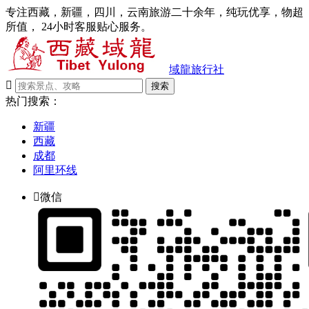
专注西藏，新疆，四川，云南旅游二十余年，纯玩优享，物超
所值， 24小时客服贴心服务。
域龍旅行社

搜索
热门搜索：
新疆
西藏
成都
阿里环线

微信