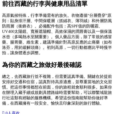
前往西藏的行李與健康用品清單
高原氣候特殊，行李準備需有的放矢。衣物遵循“分層疊穿”原
則：貼身排汗層、中間保暖層（抓絨衣、薄羽絨）和外層防風
防雨層（衝鋒衣）。必備配件包括：高SPF值的防曬霜、
UV400太陽鏡、寬簷遮陽帽、高效保濕的潤唇膏以及一個保溫
水壺（多喝熱水至關重要）。個人藥品方面，除了常規的感冒
藥、腸胃藥、維生素，建議準備針對高原反應的止痛藥（如布
洛芬，用於緩解頭痛）。初到高原，一切行動都應比平時慢半
拍，讓身體逐步調整。
為你的西藏之旅做好最後確認
總之，去西藏旅行並不複雜，但需要認真準備。關鍵在於提前
安排好交通和住宿，認真對待高原適應，並尊重當地的文化習
慣。把這些事情都想在前面，你的旅程就會順利很多。如果你
在辦理入藏手續或規劃具體路線時需要幫助，可以聯繫域龍旅
行社這類有經驗的服務機構。希望這份指南能幫助你做好準
備，在西藏擁有一段安全、愉快且印象深刻的旅行體驗。

0
人喜欢