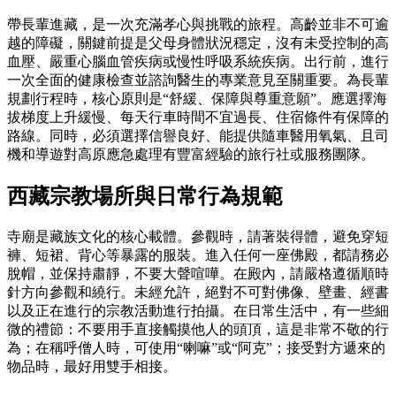
帶長輩進藏，是一次充滿孝心與挑戰的旅程。高齡並非不可逾
越的障礙，關鍵前提是父母身體狀況穩定，沒有未受控制的高
血壓、嚴重心腦血管疾病或慢性呼吸系統疾病。出行前，進行
一次全面的健康檢查並諮詢醫生的專業意見至關重要。為長輩
規劃行程時，核心原則是“舒緩、保障與尊重意願”。應選擇海
拔梯度上升緩慢、每天行車時間不宜過長、住宿條件有保障的
路線。同時，必須選擇信譽良好、能提供隨車醫用氧氣、且司
機和導遊對高原應急處理有豐富經驗的旅行社或服務團隊。
西藏宗教場所與日常行為規範
寺廟是藏族文化的核心載體。參觀時，請著裝得體，避免穿短
褲、短裙、背心等暴露的服裝。進入任何一座佛殿，都請務必
脫帽，並保持肅靜，不要大聲喧嘩。在殿內，請嚴格遵循順時
針方向參觀和繞行。未經允許，絕對不可對佛像、壁畫、經書
以及正在進行的宗教活動進行拍攝。在日常生活中，有一些細
微的禮節：不要用手直接觸摸他人的頭頂，這是非常不敬的行
為；在稱呼僧人時，可使用“喇嘛”或“阿克”；接受對方遞來的
物品時，最好用雙手相接。