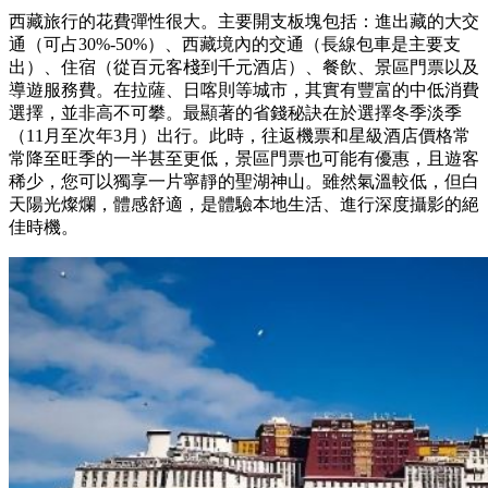
西藏旅行的花費彈性很大。主要開支板塊包括：進出藏的大交
通（可占30%-50%）、西藏境內的交通（長線包車是主要支
出）、住宿（從百元客棧到千元酒店）、餐飲、景區門票以及
導遊服務費。在拉薩、日喀則等城市，其實有豐富的中低消費
選擇，並非高不可攀。最顯著的省錢秘訣在於選擇冬季淡季
（11月至次年3月）出行。此時，往返機票和星級酒店價格常
常降至旺季的一半甚至更低，景區門票也可能有優惠，且遊客
稀少，您可以獨享一片寧靜的聖湖神山。雖然氣溫較低，但白
天陽光燦爛，體感舒適，是體驗本地生活、進行深度攝影的絕
佳時機。