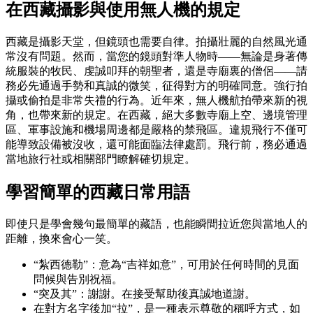
在西藏攝影與使用無人機的規定
西藏是攝影天堂，但鏡頭也需要自律。拍攝壯麗的自然風光通
常沒有問題。然而，當您的鏡頭對準人物時——無論是身著傳
統服裝的牧民、虔誠叩拜的朝聖者，還是寺廟裏的僧侶——請
務必先通過手勢和真誠的微笑，征得對方的明確同意。強行拍
攝或偷拍是非常失禮的行為。近年來，無人機航拍帶來新的視
角，也帶來新的規定。在西藏，絕大多數寺廟上空、邊境管理
區、軍事設施和機場周邊都是嚴格的禁飛區。違規飛行不僅可
能導致設備被沒收，還可能面臨法律處罰。飛行前，務必通過
當地旅行社或相關部門瞭解確切規定。
學習簡單的西藏日常用語
即使只是學會幾句最簡單的藏語，也能瞬間拉近您與當地人的
距離，換來會心一笑。
“紮西德勒”：意為“吉祥如意”，可用於任何時間的見面
問候與告別祝福。
“突及其”：謝謝。在接受幫助後真誠地道謝。
在對方名字後加“拉”，是一種表示尊敬的稱呼方式，如