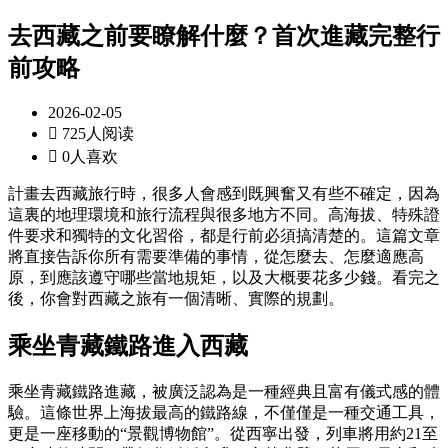
去西藏之前要瞭解什麼？首次進藏完整行
前攻略
2026-02-05

725人阅读

0人喜欢
計畫去西藏旅行時，很多人會感到既興奮又有些不確定，因為
這裏的地理環境和旅行流程與很多地方不同。高海拔、特殊證
件要求和獨特的文化習俗，都是行前必須搞清楚的。這篇文章
將直接告訴你所有需要準備的事情，從怎麼去、怎麼適應高
原，到應該遵守哪些當地規矩，以及大概要花多少錢。看完之
後，你會對西藏之旅有一個清晰、實際的規劃。
乘坐青藏鐵路進入西藏
乘坐青藏鐵路進藏，被廣泛認為是一種經典且富有儀式感的體
驗。這條世界上海拔最高的鐵路線，不僅僅是一種交通工具，
更是一座移動的“景觀博物館”。從西寧出發，列車將用約21至