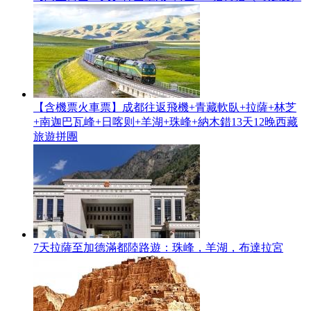
【含機票火車票】成都往返飛機+青藏軟臥+拉薩+林芝
+南迦巴瓦峰+日喀则+羊湖+珠峰+納木錯13天12晚西藏
旅遊拼團
7天拉薩至加德滿都陸路遊：珠峰，羊湖，布達拉宮