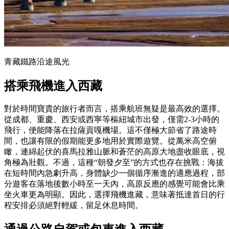
青藏鐵路沿途風光
搭乘飛機進入西藏
對於時間寶貴的旅行者而言，搭乘航班無疑是最高效的選擇。
從成都、重慶、西安或西寧等樞紐城市出發，僅需2-3小時的
飛行，便能降落在拉薩貢嘎機場。這不僅極大節省了路途時
間，也讓有限的假期能更多地用於實際遊覽。從萬米高空俯
瞰，連綿起伏的喜馬拉雅山脈和蒼茫的高原大地盡收眼底，視
角極為壯觀。不過，這種“朝發夕至”的方式也存在挑戰：海拔
在短時間內急劇升高，身體缺少一個循序漸進的適應過程，部
分遊客在落地後數小時至一天內，高原反應的感覺可能會比乘
坐火車更為明顯。因此，選擇飛機進藏，意味著抵達首日的行
程安排必須絕對輕緩，留足休息時間。