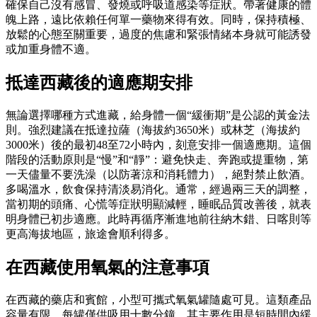
確保自己沒有感冒、發燒或呼吸道感染等症狀。帶著健康的體
魄上路，遠比依賴任何單一藥物來得有效。同時，保持積極、
放鬆的心態至關重要，過度的焦慮和緊張情緒本身就可能誘發
或加重身體不適。
抵達西藏後的適應期安排
無論選擇哪種方式進藏，給身體一個“緩衝期”是公認的黃金法
則。強烈建議在抵達拉薩（海拔約3650米）或林芝（海拔約
3000米）後的最初48至72小時內，刻意安排一個適應期。這個
階段的活動原則是“慢”和“靜”：避免快走、奔跑或提重物，第
一天儘量不要洗澡（以防著涼和消耗體力），絕對禁止飲酒。
多喝溫水，飲食保持清淡易消化。通常，經過兩三天的調整，
當初期的頭痛、心慌等症狀明顯減輕，睡眠品質改善後，就表
明身體已初步適應。此時再循序漸進地前往納木錯、日喀則等
更高海拔地區，旅途會順利得多。
在西藏使用氧氣的注意事項
在西藏的藥店和賓館，小型可攜式氧氣罐隨處可見。這類產品
容量有限，每罐僅供吸用十數分鐘，其主要作用是短時間內緩