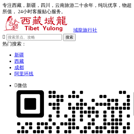
专注西藏，新疆，四川，云南旅游二十余年，纯玩优享，物超
所值， 24小时客服贴心服务。
域龍旅行社

搜索
热门搜索：
新疆
西藏
成都
阿里环线

微信