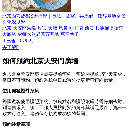
北京西安成都 9天行程｜長城、故宮、兵馬俑、熊貓基地全景
文化深度遊
北京-天安門廣場-故宮-天壇-鳥巢-頤和園-西安-兵馬俑博物館-
大雁塔-成都大熊貓繁育基地-寬窄巷子-

已售：878 人
去了解

如何預約北京天安門廣場
進入北京天安門廣場需要提前預約。預約需提前1至7天完成，
當日不可預約。預約系統每日12時分批更新可預約數量。
使用何種證件預約
外國遊客使用護照預約。填寫姓名和護照號碼時需仔細核對。
到達廣場入口後，工作人員核對預約資訊與護照原件，資訊一
致方可進入。建議保存預約成功後的截圖。
預約注意事項