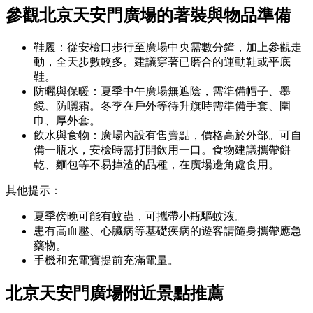
參觀北京天安門廣場
的
著裝與物品準備
鞋履：從安檢口步行至廣場中央需數分鐘，加上參觀走
動，全天步數較多。建議穿著已磨合的運動鞋或平底
鞋。
防曬與保暖：夏季中午廣場無遮陰，需準備帽子、墨
鏡、防曬霜。冬季在戶外等待升旗時需準備手套、圍
巾、厚外套。
飲水與食物：廣場內設有售賣點，價格高於外部。可自
備一瓶水，安檢時需打開飲用一口。食物建議攜帶餅
乾、麵包等不易掉渣的品種，在廣場邊角處食用。
其他提示：
夏季傍晚可能有蚊蟲，可攜帶小瓶驅蚊液。
患有高血壓、心臟病等基礎疾病的遊客請隨身攜帶應急
藥物。
手機和充電寶提前充滿電量。
北京天安門廣場附近景點推薦