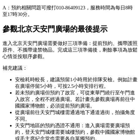
A：預約相關問題可撥打010-86409123，服務時間為每日8時
至17時30分。
參觀北京天安門廣場
的
最後提示
進入北京天安門廣場需要做好三項準備：提前預約、攜帶護照
原件、不攜帶違禁物品。完成這三項準備後，剩餘事項為放鬆
心情並按順序參觀。
補充建議：
安檢耗時較長，建議預留1小時用於排隊安檢。例如計畫
在廣場停留5小時，可按2.5小時安排行程。
若未預約廣場但預約了故宮，可從東華門繞行至午門進
入故宮，全程不經過廣場。若計畫先參觀廣場再前往中
國國家博物館，必須提前預約廣場。
從廣場前往天安門城樓需通過地下通道過街，拍攝角度
不同。
天安門地區的預約憑證不通用：進入廣場需要廣場預
約，登天安門城樓需要城樓預約，參觀中國國家博物館
或毛主席紀念堂也需要各自單獨預約。