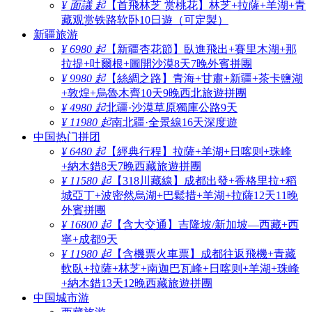
¥ 面議 起
【首飛林芝 赏桃花】林芝+拉薩+羊湖+青
藏观赏铁路软卧10日遊（可定製）
新疆旅游
¥ 6980 起
【新疆杏花節】臥進飛出+賽里木湖+那
拉提+吐爾根+圖開沙漠8天7晚外賓拼團
¥ 9980 起
【絲綢之路】青海+甘肅+新疆+茶卡鹽湖
+敦煌+烏魯木齊10天9晚西北旅遊拼團
¥ 4980 起
北疆·沙漠草原獨庫公路9天
¥ 11980 起
南北疆·全景線16天深度遊
中国热门拼团
¥ 6480 起
【經典行程】拉薩+羊湖+日喀则+珠峰
+納木錯8天7晚西藏旅遊拼團
¥ 11580 起
【318川藏線】成都出發+香格里拉+稻
城亞丁+波密然烏湖+巴鬆措+羊湖+拉薩12天11晚
外賓拼團
¥ 16800 起
【含大交通】吉隆坡/新加坡—西藏+西
寧+成都9天
¥ 11980 起
【含機票火車票】成都往返飛機+青藏
軟臥+拉薩+林芝+南迦巴瓦峰+日喀则+羊湖+珠峰
+納木錯13天12晚西藏旅遊拼團
中国城市游