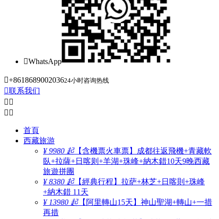

WhatsApp

+8618689002036
24小时咨询热线

联系我们




首頁
西藏旅游
¥ 9980 起
【含機票火車票】成都往返飛機+青藏軟
臥+拉薩+日喀则+羊湖+珠峰+納木錯10天9晚西藏
旅遊拼團
¥ 8380 起
【經典行程】拉萨+林芝+日喀則+珠峰
+納木錯 11天
¥ 13980 起
【阿里轉山15天】神山聖湖+轉山+一措
再措