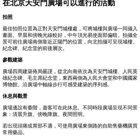
在北京天安門廣場可以進行的活動
拍照
最佳拍照位置為正對天安門城樓處，可將城樓與廣場一同攝入
畫面。早晨和傍晚光線較好，中午頂光易使面部偏暗。拍攝全
景可前往廣場南側靠近正陽門的位置，向北拍攝可呈現城樓、
紀念碑、紀念堂的前後層次。
參觀建築
廣場四周建築佈局嚴謹，從北向南依次為天安門城樓、人民英
雄紀念碑、毛主席紀念堂，東西兩側為人民大會堂和中國國家
博物館。沿廣場中軸線步行可感受建築的序列感。
休息與觀景
廣場邊設有臺階，遊客可在此休息。不同時段廣場呈現不同景
象：清晨升旗、傍晚降旗、夜間照明。
若出現頭痛或胃部不適，可使用廣場東側路的自助售藥機購買
常用藥品。