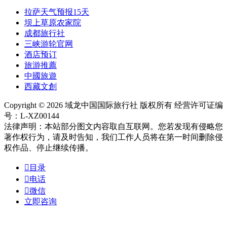
拉萨天气预报15天
坝上草原农家院
成都旅行社
三峡游轮官网
酒店预订
旅游推薦
中國旅遊
西藏文創
Copyright © 2026 域龙中国国际旅行社 版权所有 经营许可证编
号：L-XZ00144
法律声明：本站部分图文内容取自互联网。您若发现有侵略您
著作权行为，请及时告知，我们工作人员将在第一时间删除侵
权作品、停止继续传播。

目录

电话

微信
立即咨询