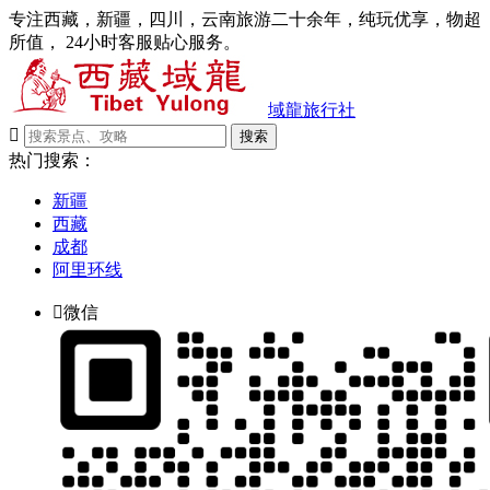
专注西藏，新疆，四川，云南旅游二十余年，纯玩优享，物超
所值， 24小时客服贴心服务。
域龍旅行社

搜索
热门搜索：
新疆
西藏
成都
阿里环线

微信