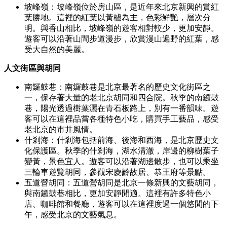
坡峰嶺：坡峰嶺位於房山區，是近年來北京新興的賞紅
葉勝地。這裡的紅葉以黃櫨為主，色彩鮮艷，層次分
明。與香山相比，坡峰嶺的遊客相對較少，更加安靜。
遊客可以沿著山間步道漫步，欣賞漫山遍野的紅葉，感
受大自然的美麗。
人文街區與胡同
南鑼鼓巷：南鑼鼓巷是北京最著名的歷史文化街區之
一，保存著大量的老北京胡同和四合院。秋季的南鑼鼓
巷，陽光透過樹葉灑在青石板路上，別有一番韻味。遊
客可以在這裡品嘗各種特色小吃，購買手工藝品，感受
老北京的市井風情。
什剎海：什剎海包括前海、後海和西海，是北京歷史文
化保護區。秋季的什剎海，湖水清澈，岸邊的柳樹葉子
變黃，景色宜人。遊客可以沿著湖邊散步，也可以乘坐
三輪車遊覽胡同，參觀宋慶齡故居、恭王府等景點。
五道營胡同：五道營胡同是北京一條新興的文藝胡同，
與南鑼鼓巷相比，更加安靜閒適。這裡有許多特色小
店、咖啡館和餐廳，遊客可以在這裡度過一個悠閒的下
午，感受北京的文藝氣息。