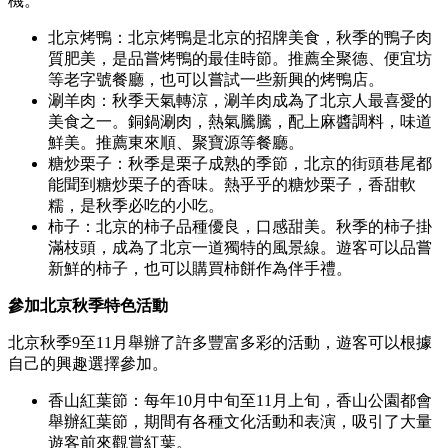
機。
北京烤鴨：北京烤鴨是北京的招牌美食，秋季的鴨子肉
質肥美，是品嘗烤鴨的最佳時節。推薦全聚德、便宜坊
等老字號餐廳，也可以嘗試一些新興的烤鴨店。
涮羊肉：秋季天氣轉涼，涮羊肉成為了北京人最喜愛的
美食之一。銅鍋涮肉，熱氣騰騰，配上麻醬調料，味道
鮮美。推薦東來順、聚寶源等餐廳。
糖炒栗子：秋季是栗子成熟的季節，北京的街頭巷尾都
能聞到糖炒栗子的香味。熱乎乎的糖炒栗子，香甜軟
糯，是秋季必吃的小吃。
柿子：北京的柿子品種優良，口感甜美。秋季的柿子掛
滿枝頭，成為了北京一道獨特的風景線。遊客可以品嘗
新鮮的柿子，也可以購買柿餅作為伴手禮。
參加北京秋季特色活動
北京秋季9至11月舉辦了許多豐富多彩的活動，遊客可以根據
自己的興趣選擇參加。
香山紅葉節：每年10月中旬至11月上旬，香山公園都會
舉辦紅葉節，期間有各種文化活動和表演，吸引了大量
遊客前來觀賞紅葉。