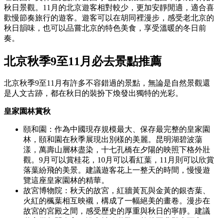
秋日景觀。11月的北京遊客相對較少，更加安靜閒適，適合喜
歡慢節奏旅行的遊客。遊客可以在胡同裡漫步，感受老北京的
秋日韻味，也可以品嘗北京的特色美食，享受溫暖的冬日前
奏。
北京秋季9至11月必去景點推薦
北京秋季9至11月有許多不容錯過的景點，無論是自然景觀還
是人文古跡，都在秋日的裝扮下煥發出獨特的光彩。
皇家園林賞秋
頤和園：作為中國現存規模最大、保存最完整的皇家園
林，頤和園在秋季展現出別樣的美麗。昆明湖碧波蕩
漾，萬壽山層林盡染，十七孔橋在夕陽的映照下格外壯
觀。9月可以賞桂花，10月可以看紅葉，11月則可以欣賞
落葉紛飛的美景。建議遊客花上一整天的時間，慢慢遊
覽這座皇家園林的精華。
故宮博物院：秋天的故宮，紅牆黃瓦與金黃的銀杏葉、
火紅的楓葉相互映襯，構成了一幅絕美的畫卷。漫步在
故宮的宮殿之間，感受歷史的厚重與秋日的寧靜。建議