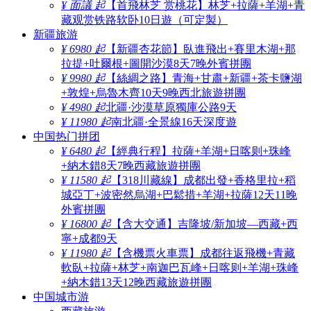
¥ 面議 起
【首飛林芝 赏桃花】林芝+拉薩+羊湖+青
藏观赏铁路软卧10日遊（可定製）
新疆旅游
¥ 6980 起
【新疆杏花節】臥進飛出+賽里木湖+那
拉提+吐爾根+圖開沙漠8天7晚外賓拼團
¥ 9980 起
【絲綢之路】青海+甘肅+新疆+茶卡鹽湖
+敦煌+烏魯木齊10天9晚西北旅遊拼團
¥ 4980 起
北疆·沙漠草原獨庫公路9天
¥ 11980 起
南北疆·全景線16天深度遊
中国热门拼团
¥ 6480 起
【經典行程】拉薩+羊湖+日喀则+珠峰
+納木錯8天7晚西藏旅遊拼團
¥ 11580 起
【318川藏線】成都出發+香格里拉+稻
城亞丁+波密然烏湖+巴鬆措+羊湖+拉薩12天11晚
外賓拼團
¥ 16800 起
【含大交通】吉隆坡/新加坡—西藏+西
寧+成都9天
¥ 11980 起
【含機票火車票】成都往返飛機+青藏
軟臥+拉薩+林芝+南迦巴瓦峰+日喀则+羊湖+珠峰
+納木錯13天12晚西藏旅遊拼團
中国城市游