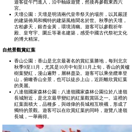
遊客從午門進入，沿中軸線遊覽，然後再參觀東西六
宮。
天壇公園：天壇是明清兩代皇帝祭天的場所，以其嚴謹
的建築佈局和獨特的建築風格聞名於世。秋季的天壇，
古柏參天，銀杏金黃，環境清幽。遊客可以參觀祈年
殿、皇穹宇、圜丘等著名建築，感受中國古代祭祀文化
的博大精深。
自然景觀賞紅葉
香山公園：香山是北京最著名的賞紅葉勝地，每到北京
秋季9至11月，尤其是10月中旬至11月上旬，香山的黃櫨
樹葉變紅，漫山遍野，層林盡染。遊客可以乘坐纜車登
山，俯瞰香山全景，也可以徒步上山，近距離欣賞紅葉
的美麗。
八達嶺國家森林公園：八達嶺國家森林公園位於八達嶺
長城附近，是北京最早變紅的紅葉觀賞區之一。這裡的
紅葉面積大，品種多，與雄偉的長城相互映襯，形成了
獨特的景觀。遊客可以在欣賞紅葉的同時，遊覽八達嶺
長城，一舉兩得。