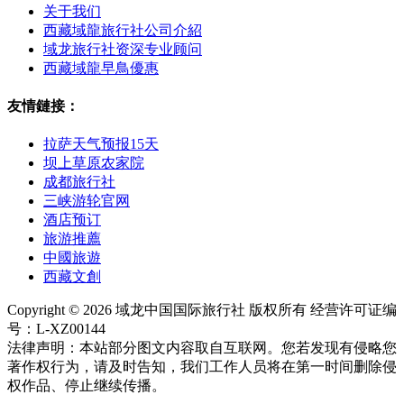
关于我们
西藏域龍旅行社公司介紹
域龙旅行社资深专业顾问
西藏域龍早鳥優惠
友情鏈接：
拉萨天气预报15天
坝上草原农家院
成都旅行社
三峡游轮官网
酒店预订
旅游推薦
中國旅遊
西藏文創
Copyright © 2026 域龙中国国际旅行社 版权所有 经营许可证编
号：L-XZ00144
法律声明：本站部分图文内容取自互联网。您若发现有侵略您
著作权行为，请及时告知，我们工作人员将在第一时间删除侵
权作品、停止继续传播。