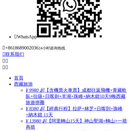

WhatsApp

+8618689002036
24小时咨询热线

联系我们




首頁
西藏旅游
¥ 9980 起
【含機票火車票】成都往返飛機+青藏軟
臥+拉薩+日喀则+羊湖+珠峰+納木錯10天9晚西藏
旅遊拼團
¥ 8380 起
【經典行程】拉萨+林芝+日喀則+珠峰
+納木錯 11天
¥ 13980 起
【阿里轉山15天】神山聖湖+轉山+一措
再措