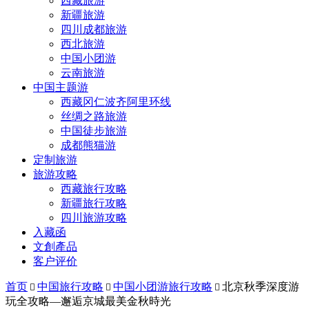
西藏旅游
新疆旅游
四川成都旅游
西北旅游
中国小团游
云南旅游
中国主题游
西藏冈仁波齐阿里环线
丝绸之路旅游
中国徒步旅游
成都熊猫游
定制旅游
旅游攻略
西藏旅行攻略
新疆旅行攻略
四川旅游攻略
入藏函
文創產品
客户评价
首页
中国旅行攻略
中国小团游旅行攻略
北京秋季深度游



玩全攻略—邂逅京城最美金秋時光