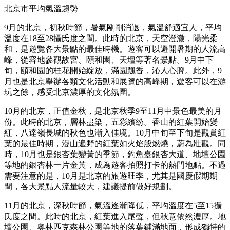
北京市平均氣溫趨勢
9月的北京，初秋時節，暑氣剛剛消退，氣溫舒適宜人，平均
溫度在18至28攝氏度之間。此時的北京，天空澄澈，陽光柔
和，是遊覽各大景點的最佳時機。遊客可以避開暑期的人流高
峰，從容地參觀故宮、頤和園、天壇等著名景點。9月中下
旬，頤和園的桂花開始綻放，滿園飄香，沁人心脾。此外，9
月也是北京舉辦各類文化活動和展覽的高峰期，遊客可以在游
玩之餘，感受北京濃厚的文化氛圍。
10月的北京，正值金秋，是北京秋季9至11月中景色最美的月
份。此時的北京，層林盡染，五彩繽紛。香山的紅葉開始變
紅，八達嶺長城的秋色也漸入佳境。10月中旬至下旬是觀賞紅
葉的最佳時期，漫山遍野的紅葉如火焰般燃燒，蔚為壯觀。同
時，10月也是銀杏葉變黃的季節，釣魚臺銀杏大道、地壇公園
等地的銀杏林一片金黃，成為遊客拍照打卡的熱門地點。不過
需要注意的是，10月是北京的旅遊旺季，尤其是國慶假期期
間，各大景點人流量較大，建議提前做好規劃。
11月的北京，深秋時節，氣溫逐漸降低，平均溫度在5至15攝
氏度之間。此時的北京，紅葉進入尾聲，但秋意依然濃厚。地
壇公園、奧林匹克森林公園等地的落葉鋪滿地面，形成獨特的