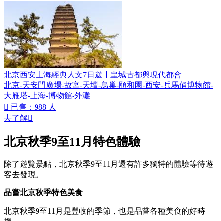
北京西安上海經典人文7日遊丨皇城古都與現代都會
北京-天安門廣場-故宮-天壇-鳥巢-頤和園-西安-兵馬俑博物館-
大雁塔-上海-博物館-外灘

已售：988 人
去了解

北京秋季9至11月特色體驗
除了遊覽景點，北京秋季9至11月還有許多獨特的體驗等待遊
客去發現。
品嘗北京秋季特色美食
北京秋季9至11月是豐收的季節，也是品嘗各種美食的好時