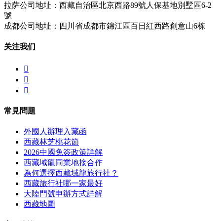
拉萨公司地址：西藏自治區北京西路89號人保基地別墅區6-2
號
成都公司地址：四川省成都市錦江區百日紅西路創意山6栋
关注我们



常見問題
外國人辦理入藏函
西藏林芝桃花節
2026中國免簽政策詳解
西藏域龍同業地接合作
為何選擇西藏域龍旅行社？
西藏旅行社哪一家最好
大陸門號申辦方式詳解
西藏地圖