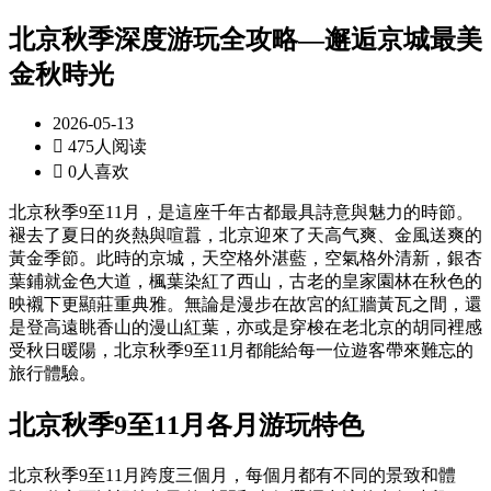
北京秋季深度游玩全攻略—邂逅京城最美
金秋時光
2026-05-13

475人阅读

0人喜欢
北京秋季9至11月，是這座千年古都最具詩意與魅力的時節。
褪去了夏日的炎熱與喧囂，北京迎來了天高气爽、金風送爽的
黃金季節。此時的京城，天空格外湛藍，空氣格外清新，銀杏
葉鋪就金色大道，楓葉染紅了西山，古老的皇家園林在秋色的
映襯下更顯莊重典雅。無論是漫步在故宮的紅牆黃瓦之間，還
是登高遠眺香山的漫山紅葉，亦或是穿梭在老北京的胡同裡感
受秋日暖陽，北京秋季9至11月都能給每一位遊客帶來難忘的
旅行體驗。
北京秋季9至11月各月游玩特色
北京秋季9至11月跨度三個月，每個月都有不同的景致和體