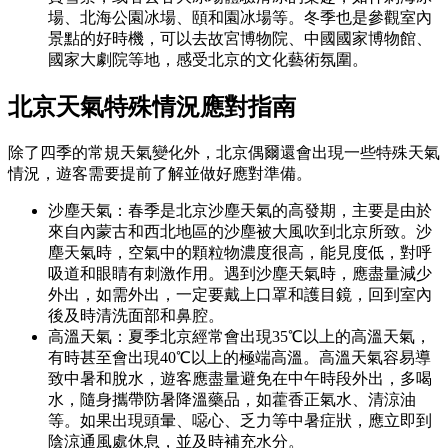
場、北海公園冰場、頤和園冰場等。冬季也是參觀室內
景點的好時機，可以去故宮博物院、中國國家博物館、
國家大劇院等地，感受北京的文化藝術氛圍。
北京天氣特殊情況應對指南
除了四季的常規天氣變化外，北京偶爾還會出現一些特殊天氣
情況，遊客需要提前了解並做好應對準備。
沙塵天氣：春季是北京沙塵天氣的高發期，主要是由於
來自內蒙古和西北地區的沙塵被大風吹到北京所致。沙
塵天氣時，空氣中的顆粒物濃度很高，能見度低，對呼
吸道和眼睛有刺激作用。遇到沙塵天氣時，應盡量減少
外出，如需外出，一定要戴上口罩和護目鏡，回到室內
後及時清洗面部和鼻腔。
高溫天氣：夏季北京經常會出現35℃以上的高溫天氣，
有時甚至會出現40℃以上的極端高溫。高溫天氣容易導
致中暑和脫水，遊客應盡量避免在中午時段外出，多喝
水，隨身攜帶防暑降溫藥品，如藿香正氣水、清涼油
等。如果出現頭暈、噁心、乏力等中暑症狀，應立即到
陰涼通風處休息，並及時補充水分。