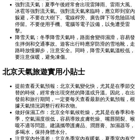
強對流天氣：夏季午後經常會出現雷陣雨、雷雨大風、
冰雹等強對流天氣。強對流天氣來臨時，應立即到室內
躲避，不要在大樹下、電線桿旁、廣告牌下等危險區域
停留。不要使用手機、電腦等電子設備，以免遭受雷
擊。
降雪天氣：冬季降雪天氣時，路面會變得濕滑，容易發
生摔倒和交通事故。遊客出行時應穿防滑的雪地靴，走
路時放慢腳步，注意安全。同時，降雪天氣氣溫較低，
要注意保暖，避免凍傷。
北京天氣旅遊實用小貼士
提前查看天氣預報：北京天氣變化快，尤其是在季節交
替的時候，經常會出現突然的降溫或升溫。因此，在出
發前和旅行期間，一定要每天查看最新的天氣預報，根
據天氣情況調整行程和衣物。
做好保濕工作：北京全年氣候乾燥，尤其是在春季和冬
季，空氣濕度很低，容易導致皮膚乾燥、嘴唇開裂、喉
嚨不適等問題。建議攜帶護膚品、潤唇膏、加濕器等，
多喝水，保持身體水分。
注意室內外溫差：北京冬季室內有暖氣，夏季室內有空