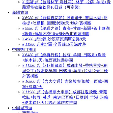
¥ 面議 起
【首飛林芝 赏桃花】林芝+拉薩+羊湖+青
藏观赏铁路软卧10日遊（可定製）
新疆旅游
¥ 6980 起
【新疆杏花節】臥進飛出+賽里木湖+那
拉提+吐爾根+圖開沙漠8天7晚外賓拼團
¥ 9980 起
【絲綢之路】青海+甘肅+新疆+茶卡鹽湖
+敦煌+烏魯木齊10天9晚西北旅遊拼團
¥ 4980 起
北疆·沙漠草原獨庫公路9天
¥ 11980 起
南北疆·全景線16天深度遊
中国热门拼团
¥ 6480 起
【經典行程】拉薩+羊湖+日喀则+珠峰
+納木錯8天7晚西藏旅遊拼團
¥ 11580 起
【318川藏線】成都出發+香格里拉+稻
城亞丁+波密然烏湖+巴鬆措+羊湖+拉薩12天11晚
外賓拼團
¥ 16800 起
【含大交通】吉隆坡/新加坡—西藏+西
寧+成都9天
¥ 11980 起
【含機票火車票】成都往返飛機+青藏
軟臥+拉薩+林芝+南迦巴瓦峰+日喀则+羊湖+珠峰
+納木錯13天12晚西藏旅遊拼團
中国城市游