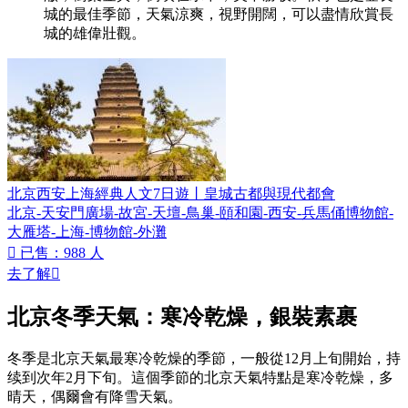
城的最佳季節，天氣涼爽，視野開闊，可以盡情欣賞長
城的雄偉壯觀。
北京西安上海經典人文7日遊丨皇城古都與現代都會
北京-天安門廣場-故宮-天壇-鳥巢-頤和園-西安-兵馬俑博物館-
大雁塔-上海-博物館-外灘

已售：988 人
去了解

北京冬季天氣：寒冷乾燥
，
銀裝素裹
冬季是北京天氣最寒冷乾燥的季節，一般從12月上旬開始，持
续到次年2月下旬。這個季節的北京天氣特點是寒冷乾燥，多
晴天，偶爾會有降雪天氣。