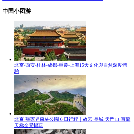
中国小团游
北京-西安-桂林-成都-重慶-上海15天文化與自然深度體
驗
北京-張家界森林公園 6 日行程｜故宮-長城-天門山-百龍
天梯全景暢玩