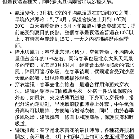
但晝夜溫差極大，同時多風且偶爾會出現沙塵天氣。
氣溫變化：3月初北京的平均氣溫還在0℃到10℃之間，
早晚依然寒冷；到了4月，氣溫會快速上升到10℃到
20℃，白天溫暖舒適；5月下旬氣溫可能會突破30℃，提
前感受到夏日的炎熱。整個春季晝夜溫差普遍在10℃以
上，有時甚至能達到15℃，一天之內彷彿經歷兩個季
節。
降水與風力：春季北京降水稀少，空氣乾燥，平均降水
量僅占全年的10%左右。同時春季也是北京大風天氣最
多的季節，尤其是3月和4月，經常會出現4到5級的偏北
風，陣風可達7到8級。在春季後期，偶爾還會受到沙塵
天氣的影響，出現浮塵或揚沙現象。
穿衣建議：春季去北京旅遊，最適合採用洋蔥式穿衣
法。建議內穿長袖T恤或薄毛衣，外搭一件防風保暖的
外套，如風衣、夾克或薄羽絨服。下身可以穿長褲，搭
配舒適的運動鞋。早晚氣溫較低時穿上外套，中午氣溫
升高時可以脫掉，方便隨時增減衣物。同時，由於春季
多風乾燥，建議攜帶一條圍巾和護膚品，保護皮膚和呼
吸道。
遊玩推薦：春季是北京賞花的最佳時節，各種花卉競相
開放，美不勝收。3月下旬到4月上旬可以去玉淵潭公園