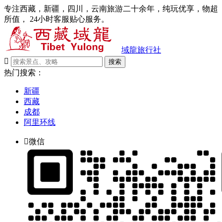
专注西藏，新疆，四川，云南旅游二十余年，纯玩优享，物超
所值， 24小时客服贴心服务。
域龍旅行社

搜索
热门搜索：
新疆
西藏
成都
阿里环线

微信