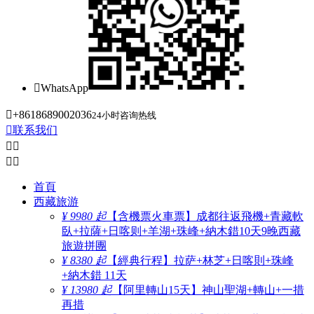

WhatsApp

+8618689002036
24小时咨询热线

联系我们




首頁
西藏旅游
¥ 9980 起
【含機票火車票】成都往返飛機+青藏軟
臥+拉薩+日喀则+羊湖+珠峰+納木錯10天9晚西藏
旅遊拼團
¥ 8380 起
【經典行程】拉萨+林芝+日喀則+珠峰
+納木錯 11天
¥ 13980 起
【阿里轉山15天】神山聖湖+轉山+一措
再措