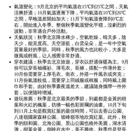
氣溫變化：9月北京的平均氣溫在15℃到25℃之間，天氣
涼爽舒適；10月氣溫逐漸下降，平均氣溫在10℃到20℃
之間，早晚溫差開始加大；11月下旬氣溫會降到0℃左
右，開始進入冬季。整個秋季氣溫變化平穩，沒劇烈的
波動，非常適合戶外活動。
天氣狀況：秋季北京降水稀少，空氣乾燥，晴天多，陰
天少，能見度高。天空湛藍，白雲朵朵，是一年中空氣
質量最好的季節。同時，秋季的風力也比較小，大多是
微風或輕風，让人感覺非常舒適。
穿衣建議：秋季去北京旅遊，穿衣以舒適保暖為主。9月
份可以穿長袖襯衫、薄毛衣、長褲，搭配一件薄外套；
10月份需要穿上厚毛衣、衛衣，外搭一件風衣或夾克；
11月份氣溫較低，需要穿上羽絨服或棉服，同時戴上圍
巾和手套。由於秋季晝夜溫差大，建議隨身攜帶一件外
套，以便隨時增減。
遊玩推薦：秋季是北京最美的季節，到處都是金黃的樹
葉和火紅的楓葉，彷彿一幅色彩斑斕的油畫。10月下旬
到11月上旬是觀賞紅葉的最佳時間，可以去香山公園、
八達嶺國家森林公園、坡峰嶺等地欣賞紅葉。此外，秋
季的頤和園、北海公園、景山公園也格外美麗，湖水清
澈，樹葉金黃，倒映在水中，美不勝收。秋季也是登長