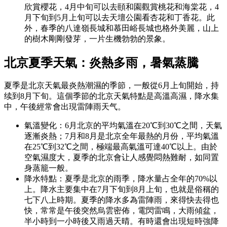
欣賞櫻花，4月中旬可以去頤和園觀賞桃花和海棠花，4
月下旬到5月上旬可以去天壇公園看杏花和丁香花。此
外，春季的八達嶺長城和慕田峪長城也格外美麗，山上
的樹木剛剛發芽，一片生機勃勃的景象。
北京夏季天氣：炎熱多雨
，
暑氣蒸騰
夏季是北京天氣最炎熱潮濕的季節，一般從6月上旬開始，持
续到8月下旬。這個季節的北京天氣特點是高溫高濕，降水集
中，午後經常會出現雷陣雨天气。
氣溫變化：6月北京的平均氣溫在20℃到30℃之間，天氣
逐漸炎熱；7月和8月是北京全年最熱的月份，平均氣溫
在25℃到32℃之間，極端最高氣溫可達40℃以上。由於
空氣濕度大，夏季的北京會让人感覺悶熱難耐，如同置
身蒸籠一般。
降水特點：夏季是北京的雨季，降水量占全年的70%以
上。降水主要集中在7月下旬到8月上旬，也就是俗稱的
七下八上時期。夏季的降水多為雷陣雨，來得快去得也
快，常常是午後突然烏雲密佈，電閃雷鳴，大雨傾盆，
半小時到一小時後又雨過天晴。有時還會出現短時強降