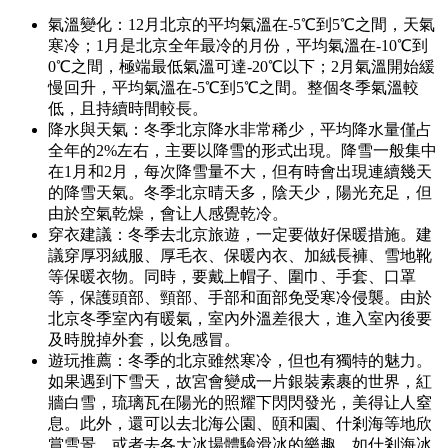
氣溫變化：12月北京的平均氣溫在-5℃到5℃之間，天氣
寒冷；1月是北京全年最冷的月份，平均氣溫在-10℃到
0℃之間，極端最低氣溫可達-20℃以下；2月氣溫開始緩
慢回升，平均氣溫在-5℃到5℃之間。整個冬季氣溫較
低，且持續時間較長。
降水與天氣：冬季北京降水非常稀少，平均降水量僅占
全年的2%左右，主要以降雪的形式出現。降雪一般集中
在1月和2月，每次降雪量不大，但有時會出現連續幾天
的降雪天氣。冬季北京晴天多，陰天少，陽光充足，但
由於空氣乾燥，會让人感覺乾冷。
穿衣建議：冬季去北京旅遊，一定要做好保暖措施。建
議穿厚羽絨服、厚毛衣、保暖內衣、加絨長褲、雪地靴
等保暖衣物。同時，要戴上帽子、圍巾、手套、口罩
等，保護頭部、頸部、手部和面部免受寒冷侵襲。由於
北京冬季室內有暖氣，室內外溫差很大，進入室內後要
及時脫掉外套，以免感冒。
遊玩推薦：冬季的北京雖然寒冷，但也有獨特的魅力。
如果遇到下雪天，故宮會變成一片銀裝素裹的世界，紅
牆白雪，琉璃瓦在陽光的照耀下閃閃發光，美得让人窒
息。此外，還可以去北海公園、頤和園、什剎海等地欣
賞雪景，或者去各大冰場體驗滑冰的樂趣，如什剎海冰