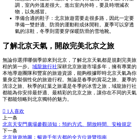
調，室內外溫差很大。進出室內外時，要及時增減衣
物，以免感冒。
準備合適的鞋子：北京旅遊需要走很多路，因此一定要
準備一雙舒適、防滑的運動鞋或休閒鞋。夏季可以穿透
氣的涼鞋，冬季則需要穿保暖防滑的雪地靴。
了解北京天氣，開啟完美北京之旅
無論你選擇哪個季節來到北京，了解北京天氣都是規劃完美旅
程的第一步。
域龍旅行社
深耕北京旅遊市場多年，擁有專業的
本地導遊團隊和豐富的旅遊資源，能夠根據即時北京天氣為你
量身定製個性化的旅遊行程。無論是春季的賞花之旅、夏季的
清涼之旅、秋季的紅葉之旅還是冬季的冰雪之旅，域龍旅行社
都能為你安排最舒適、最精彩的北京之旅，讓你在不同的天氣
下都能領略到北京獨特的魅力。

1
人喜欢
上一条
北京天安門廣場參觀須知：預約方式、開放時間、安檢規定
下一条
北京旅遊地圖：暢遊千年古都的全方位遊覽指南