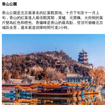
香山公園
香山公園是北京最著名的紅葉觀賞地。十月下旬至十一月上
旬，香山的紅葉進入最佳觀賞期，黃櫨、元寶楓、火炬樹的葉
片變為紅色和橙色。香爐峰是香山的最高點，登頂可俯瞰北京
城區全景，週末索道排隊時間可達2小時。