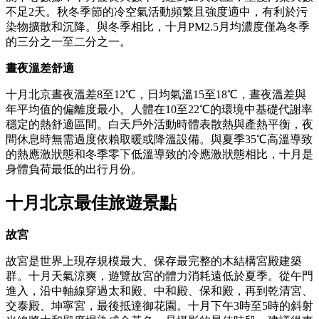
不足2天。秋冬季節的冷空氣活動頻繁且強度適中，有利於污
染物擴散和沉降。與冬季相比，十月PM2.5月均濃度僅為冬季
的三分之一至二分之一。
晝夜溫差舒適
十月北京晝夜溫差8至12℃，日均氣溫15至18℃，晝夜溫差與
年平均值的偏離度最小。人體在10至22℃的環境中基礎代謝率
穩定的熱舒適區間。白天戶外活動時體表散熱與產熱平衡，夜
間休息時無需過度依賴取暖或降溫設備。與夏季35℃高溫導致
的熱應激狀態和冬季零下低溫導致的冷應激狀態相比，十月是
身體負荷最低的出行月份。
十月北京最佳旅遊景點
故宮
故宮是世界上現存規模最大、保存最完整的木結構宮殿建築
群。十月天氣涼爽，遊覽故宮的體力消耗遠低於夏季。從午門
進入，沿中軸線穿過太和殿、中和殿、保和殿，再到乾清宮、
交泰殿、坤寧宮，最後抵達御花園。十月下午3時至5時的斜射