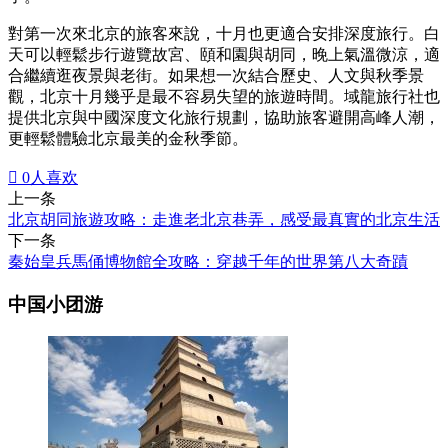
對第一次來北京的旅客來說，十月也更適合安排深度旅行。白
天可以輕鬆步行遊覽故宮、頤和園與胡同，晚上氣溫微涼，適
合繼續逛夜景與老街。如果想一次結合歷史、人文與秋季景
觀，北京十月幾乎是最不容易失望的旅遊時間。域龍旅行社也
提供北京與中國深度文化旅行規劃，協助旅客避開高峰人潮，
更輕鬆體驗北京最美的金秋季節。

0
人喜欢
上一条
北京胡同旅遊攻略：走進老北京巷弄，感受最真實的北京生活
下一条
秦始皇兵馬俑博物館全攻略：穿越千年的世界第八大奇蹟
中国小团游