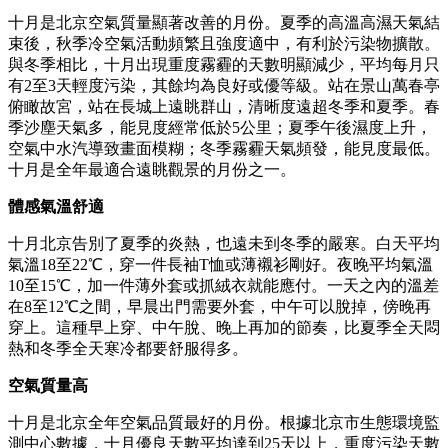
十月是北京空氣質量顯著改善的月份。夏季的高溫高濕天氣結
束後，秋季冷空氣活動頻繁且強度適中，有利於污染物擴散。
與冬季相比，十月出現重度霧霾的天數明顯減少，平均每月只
有2至3天輕度污染，其餘均為良好或優等級。站在景山萬春亭
俯瞰故宮，站在長城上遠眺群山，清晰度遠超冬季和夏季。春
季沙塵天氣多，能見度經常低於5公里；夏季午後濕度上升，
空氣中水汽導致畫面模糊；冬季霧霾天氣頻發，能見度最低。
十月是全年最適合遠眺觀景的月份之一。
體感氣溫舒適
十月北京告別了夏季的炎熱，也遠未到冬季的嚴寒。白天平均
氣溫18至22℃，穿一件長袖T恤或薄襯衫剛好。夜晚平均氣溫
10至15℃，加一件薄外套或抓絨衣就能應付。一天之內的溫差
在8至12℃之間，早晨出門需要外套，中午可以脫掉，傍晚再
穿上。這種早上穿、中午脫、晚上再加的節奏，比夏季全天悶
熱和冬季全天寒冷都要舒服得多。
空氣質量高
十月是北京全年空氣品質最好的月份。根據北京市生態環境監
測中心數據，十月優良天數平均達到25天以上，重度污染天數