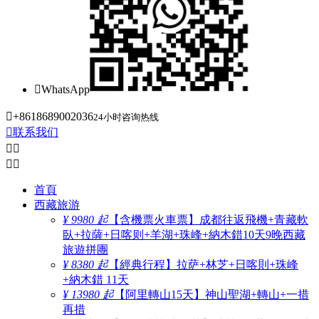

WhatsApp

+8618689002036
24小时咨询热线

联系我们




首頁
西藏旅游
¥ 9980 起
【含機票火車票】成都往返飛機+青藏軟
臥+拉薩+日喀则+羊湖+珠峰+納木錯10天9晚西藏
旅遊拼團
¥ 8380 起
【經典行程】拉萨+林芝+日喀則+珠峰
+納木錯 11天
¥ 13980 起
【阿里轉山15天】神山聖湖+轉山+一措
再措