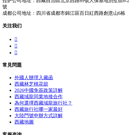
拉萨公司地址：西藏自治區北京西路89號人保基地別墅區6-2
號
成都公司地址：四川省成都市錦江區百日紅西路創意山6栋
关注我们



常見問題
外國人辦理入藏函
西藏林芝桃花節
2026中國免簽政策詳解
西藏域龍同業地接合作
為何選擇西藏域龍旅行社？
西藏旅行社哪一家最好
大陸門號申辦方式詳解
西藏地圖
客服咨询