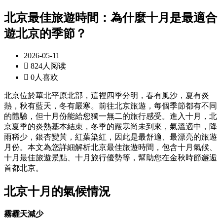
北京最佳旅遊時間：為什麼十月是最適合
遊北京的季節？
2026-05-11

824人阅读

0人喜欢
北京位於華北平原北部，這裡四季分明，春有風沙，夏有炎
熱，秋有藍天，冬有嚴寒。前往北京旅遊，每個季節都有不同
的體驗，但十月份能給您獨一無二的旅行感受。進入十月，北
京夏季的炎熱基本結束，冬季的嚴寒尚未到來，氣溫適中，降
雨稀少，銀杏變黃，紅葉染紅，因此是最舒適、最漂亮的旅遊
月份。本文為您詳細解析北京最佳旅遊時間，包含十月氣候、
十月最佳旅遊景點、十月旅行優勢等，幫助您在金秋時節邂逅
首都北京。
北京十月的氣候情況
霧霾天減少