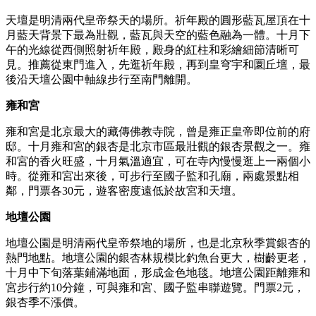
天壇是明清兩代皇帝祭天的場所。祈年殿的圓形藍瓦屋頂在十
月藍天背景下最為壯觀，藍瓦與天空的藍色融為一體。十月下
午的光線從西側照射祈年殿，殿身的紅柱和彩繪細節清晰可
見。推薦從東門進入，先逛祈年殿，再到皇穹宇和圜丘壇，最
後沿天壇公園中軸線步行至南門離開。
雍和宮
雍和宮是北京最大的藏傳佛教寺院，曾是雍正皇帝即位前的府
邸。十月雍和宮的銀杏是北京市區最壯觀的銀杏景觀之一。雍
和宮的香火旺盛，十月氣溫適宜，可在寺內慢慢逛上一兩個小
時。從雍和宮出來後，可步行至國子監和孔廟，兩處景點相
鄰，門票各30元，遊客密度遠低於故宮和天壇。
地壇公園
地壇公園是明清兩代皇帝祭地的場所，也是北京秋季賞銀杏的
熱門地點。地壇公園的銀杏林規模比釣魚台更大，樹齡更老，
十月中下旬落葉鋪滿地面，形成金色地毯。地壇公園距離雍和
宮步行約10分鐘，可與雍和宮、國子監串聯遊覽。門票2元，
銀杏季不漲價。