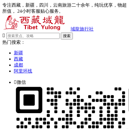
专注西藏，新疆，四川，云南旅游二十余年，纯玩优享，物超
所值， 24小时客服贴心服务。
域龍旅行社

搜索
热门搜索：
新疆
西藏
成都
阿里环线

微信