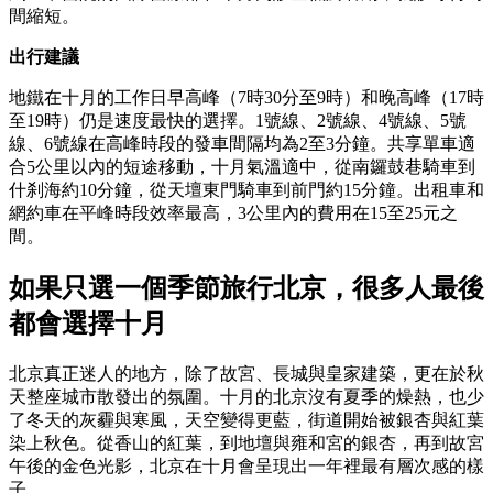
間縮短。
出行建議
地鐵在十月的工作日早高峰（7時30分至9時）和晚高峰（17時
至19時）仍是速度最快的選擇。1號線、2號線、4號線、5號
線、6號線在高峰時段的發車間隔均為2至3分鐘。共享單車適
合5公里以內的短途移動，十月氣溫適中，從南鑼鼓巷騎車到
什刹海約10分鐘，從天壇東門騎車到前門約15分鐘。出租車和
網約車在平峰時段效率最高，3公里內的費用在15至25元之
間。
如果只選一個季節旅行北京，很多人最後
都會選擇十月
北京真正迷人的地方，除了故宮、長城與皇家建築，更在於秋
天整座城市散發出的氛圍。十月的北京沒有夏季的燥熱，也少
了冬天的灰霾與寒風，天空變得更藍，街道開始被銀杏與紅葉
染上秋色。從香山的紅葉，到地壇與雍和宮的銀杏，再到故宮
午後的金色光影，北京在十月會呈現出一年裡最有層次感的樣
子。