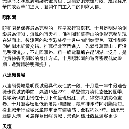
光線將太和殿廣場染成金黃色，是攝影的最佳時段。建議從東
華門或西華門進入，避開午門主入口的排隊人群。
頤和園
頤和園是保存最為完整的一座皇家行宮御苑。十月昆明湖的倒
影最為清晰，無風的晴天裡，佛香閣和萬壽山的倒影完整呈現
在湖面上。後溪河的秋季彩林從十月中旬開始變色，蘇州街兩
側的樹木紅黃交錯。推薦從北宮門進入，先攀登萬壽山，再沿
昆明湖漫步，不走回頭路。租一艘電瓶船在昆明湖上泛舟，是
欣賞佛香閣倒影的最佳方式。十月頤和園的遊客密度低於暑
期，遊覽體驗明顯提升。
八達嶺長城
八達嶺長城是明長城最具代表性的一段。十月是一年中最適合
徒步長城的季節，氣溫15至22℃，攀登體力消耗遠低於夏季。
長城兩側的山巒在十月下旬呈現出紅、黃、綠交織的彩色畫
卷。十月遊客密度低於暑期和國慶，纜車排隊時間明顯縮短。
從北城步行登城比坐纜車更有體驗感，全程約2小時。如果想
避開人潮，可選擇慕田峪長城，景色同樣壯觀且遊客更少。
天壇