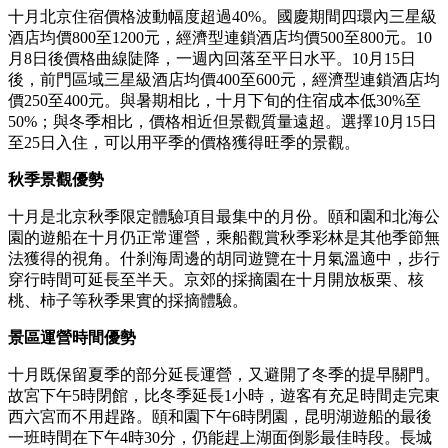
十月北京住宿價格波動幅度超過40%。國慶期間四環內三星級
酒店均價800至1200元，經濟型連鎖酒店均價500至800元。10
月8日後價格曲線陡降，一週內回落至平日水平。10月15日
後，前門區域三星級酒店均價400至600元，經濟型連鎖酒店均
價250至400元。與暑期相比，十月下旬的住宿成本低30%至
50%；與冬季相比，價格相近但景觀質量遠超。選擇10月15日
至25日入住，可以用平季的價格獲得旺季的景觀。
秋季景觀優勢
十月是北京秋季限定體驗項目最集中的月份。頤和園和北海公
園的遊船在十月仍正常運營，乘船觀賞秋季彩林是其他季節無
法獲得的視角。什刹海周邊的胡同遊覽在十月氣溫適中，步行
穿行時間可延長至半天。京郊的採摘園在十月開放板栗、核
桃、柿子等秋季果實的採摘體驗。
景區運營時間優勢
十月既保留夏季的部分延長運營，又避開了冬季的提早關門。
故宮下午5時閉館，比冬季延長1小時，遊客有充足時間走完東
西六宮而不用趕路。頤和園下午6時閉園，昆明湖遊船的最後
一班時間在下午4時30分，仍能趕上湖面倒影最佳時段。長城