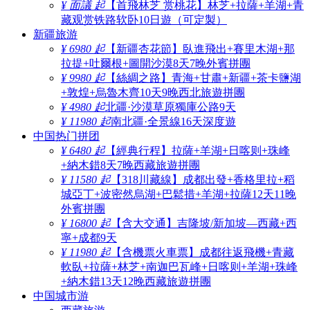
¥ 面議 起
【首飛林芝 赏桃花】林芝+拉薩+羊湖+青
藏观赏铁路软卧10日遊（可定製）
新疆旅游
¥ 6980 起
【新疆杏花節】臥進飛出+賽里木湖+那
拉提+吐爾根+圖開沙漠8天7晚外賓拼團
¥ 9980 起
【絲綢之路】青海+甘肅+新疆+茶卡鹽湖
+敦煌+烏魯木齊10天9晚西北旅遊拼團
¥ 4980 起
北疆·沙漠草原獨庫公路9天
¥ 11980 起
南北疆·全景線16天深度遊
中国热门拼团
¥ 6480 起
【經典行程】拉薩+羊湖+日喀则+珠峰
+納木錯8天7晚西藏旅遊拼團
¥ 11580 起
【318川藏線】成都出發+香格里拉+稻
城亞丁+波密然烏湖+巴鬆措+羊湖+拉薩12天11晚
外賓拼團
¥ 16800 起
【含大交通】吉隆坡/新加坡—西藏+西
寧+成都9天
¥ 11980 起
【含機票火車票】成都往返飛機+青藏
軟臥+拉薩+林芝+南迦巴瓦峰+日喀则+羊湖+珠峰
+納木錯13天12晚西藏旅遊拼團
中国城市游