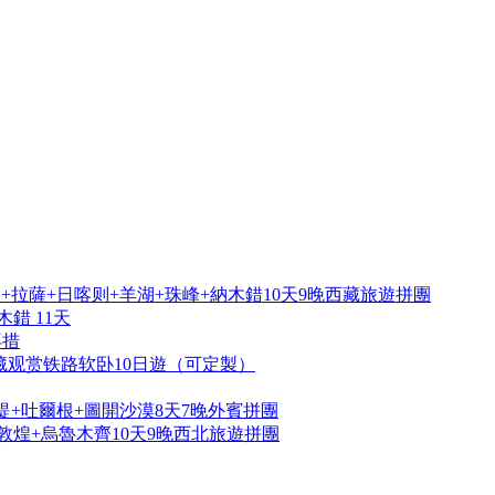
拉薩+日喀则+羊湖+珠峰+納木錯10天9晚西藏旅遊拼團
錯 11天
再措
藏观赏铁路软卧10日遊（可定製）
提+吐爾根+圖開沙漠8天7晚外賓拼團
敦煌+烏魯木齊10天9晚西北旅遊拼團