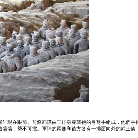
然呈現在眼前。前鋒部隊由三排身穿戰袍的弓弩手組成，他們手
浩浩蕩蕩，勢不可擋。軍陣的兩側和後方各有一排面向外的武士俑
。