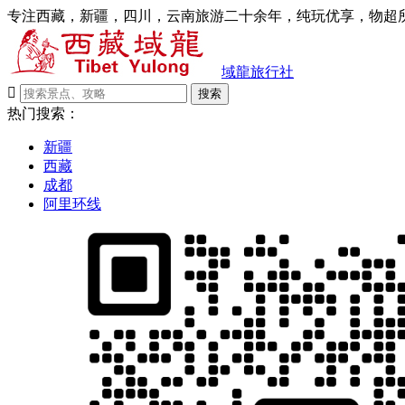
专注西藏，新疆，四川，云南旅游二十余年，纯玩优享，物超所
域龍旅行社

搜索
热门搜索：
新疆
西藏
成都
阿里环线