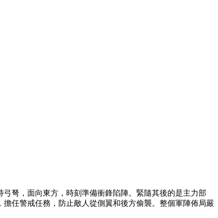
持弓弩，面向東方，時刻準備衝鋒陷陣。緊隨其後的是主力部
，擔任警戒任務，防止敵人從側翼和後方偷襲。整個軍陣佈局嚴