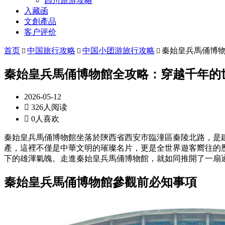
四川旅游攻略
入藏函
文創產品
客户评价
首页
中国旅行攻略
中国小团游旅行攻略
秦始皇兵馬俑博



秦始皇兵馬俑博物館全攻略：穿越千年的
2026-05-12

326人阅读

0人喜欢
秦始皇兵馬俑博物館坐落於陝西省西安市臨潼區秦陵北路，是
產，這裡不僅是中華文明的璀璨名片，更是全世界遊客嚮往的
下的雄渾氣魄。走進秦始皇兵馬俑博物館，就如同推開了一扇
秦始皇兵馬俑博物館參觀前必知事項