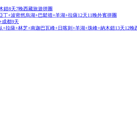
木錯8天7晚西藏旅遊拼團
亞丁+波密然烏湖+巴鬆措+羊湖+拉薩12天11晚外賓拼團
+成都9天
+拉薩+林芝+南迦巴瓦峰+日喀则+羊湖+珠峰+納木錯13天12