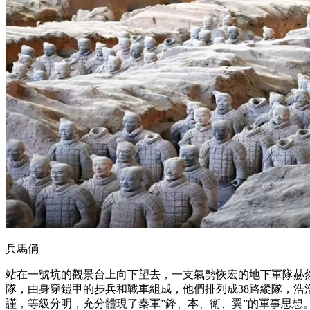
兵馬俑
站在一號坑的觀景台上向下望去，一支氣勢恢宏的地下軍隊赫
隊，由身穿鎧甲的步兵和戰車組成，他們排列成38路縱隊，
謹，等級分明，充分體現了秦軍”鋒、本、衛、翼”的軍事思想