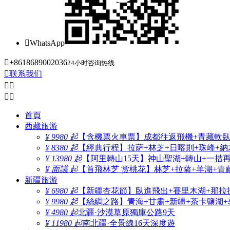

WhatsApp

+8618689002036
24小时咨询热线

联系我们




首頁
西藏旅游
¥ 9980 起
【含機票火車票】成都往返飛機+青藏軟臥+
¥ 8380 起
【經典行程】拉萨+林芝+日喀則+珠峰+納木
¥ 13980 起
【阿里轉山15天】神山聖湖+轉山+一措
¥ 面議 起
【首飛林芝 赏桃花】林芝+拉薩+羊湖+青
新疆旅游
¥ 6980 起
【新疆杏花節】臥進飛出+賽里木湖+那拉
¥ 9980 起
【絲綢之路】青海+甘肅+新疆+茶卡鹽湖+
¥ 4980 起
北疆·沙漠草原獨庫公路9天
¥ 11980 起
南北疆·全景線16天深度遊