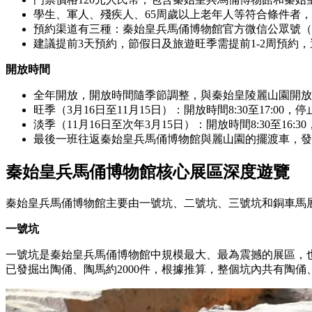
學生、軍人、殘疾人、65周歲以上老年人等符合條件者
預約渠道有三種：秦始皇兵馬俑博物館官方微信公眾號（
建議提前3天預約，節假日及旅遊旺季需提前1-2周預約
開放時間
全年開放，開放時間隨季節調整，與秦始皇陵麗山園開放
旺季（3月16日至11月15日）：開放時間8:30至17:00，停
淡季（11月16日至次年3月15日）：開放時間8:30至16:30
最後一班往返秦始皇兵馬俑博物館與麗山園的擺渡車，發車
秦始皇兵馬俑博物館核心展區深度遊覽
秦始皇兵馬俑博物館主要由一號坑、二號坑、三號坑和銅車馬
一號坑
一號坑是秦始皇兵馬俑博物館中規模最大、最為震撼的展區，也是
已發掘出陶俑、陶馬約2000件，根據推算，整個坑內共有陶俑