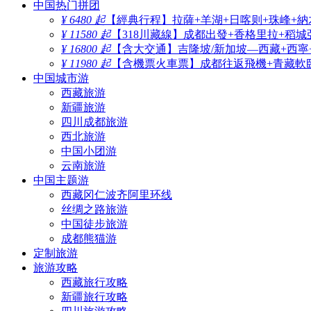
中国热门拼团
¥ 6480 起
【經典行程】拉薩+羊湖+日喀则+珠峰+納
¥ 11580 起
【318川藏線】成都出發+香格里拉+稻城
¥ 16800 起
【含大交通】吉隆坡/新加坡—西藏+西寧
¥ 11980 起
【含機票火車票】成都往返飛機+青藏軟臥
中国城市游
西藏旅游
新疆旅游
四川成都旅游
西北旅游
中国小团游
云南旅游
中国主题游
西藏冈仁波齐阿里环线
丝绸之路旅游
中国徒步旅游
成都熊猫游
定制旅游
旅游攻略
西藏旅行攻略
新疆旅行攻略