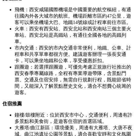
飛機：西安咸陽國際機場是中國重要的航空樞紐，有通
往國內外各大城市的航班。機場距離市區約47公里，遊
客可以乘坐機場大巴、地鐵14號線或計程車前往市區。
火車：西安有西安站、西安北站和西安南站三個主要火
車站。西安北站是高鐵站，有通往全國各地的高鐵列
車。
市內交通：西安的市內交通非常便利，地鐵、公車、計
程車和共享單車都很方便。建議遊客辦理一張長安通
卡，可以乘坐地鐵和公車，享受優惠折扣。
跟團遊：若選擇跟團遊，可優先考慮正規旅行社推出的
西安春季專屬線路，全程有專業導遊帶隊，含景點門
票、交通及住宿安排，無需自行規劃行程，既能節省時
間，又能深入了解景點歷史文化，適合不想費心統籌的
遊客。
住宿推薦
鐘樓/鼓樓附近：位於西安市中心，交通便利，周邊有許
多景點和美食街，是遊客住宿的首選區域。
大雁塔/曲江新區：環境優美，周邊有大雁塔、大唐不夜
城、曲江池遺址公園等景點，適合喜歡安靜和文化氛圍