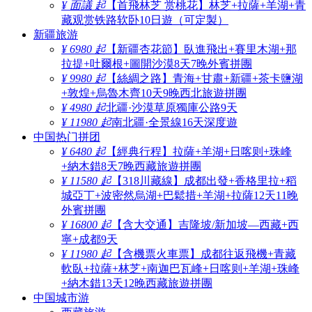
¥ 面議 起
【首飛林芝 赏桃花】林芝+拉薩+羊湖+青
藏观赏铁路软卧10日遊（可定製）
新疆旅游
¥ 6980 起
【新疆杏花節】臥進飛出+賽里木湖+那
拉提+吐爾根+圖開沙漠8天7晚外賓拼團
¥ 9980 起
【絲綢之路】青海+甘肅+新疆+茶卡鹽湖
+敦煌+烏魯木齊10天9晚西北旅遊拼團
¥ 4980 起
北疆·沙漠草原獨庫公路9天
¥ 11980 起
南北疆·全景線16天深度遊
中国热门拼团
¥ 6480 起
【經典行程】拉薩+羊湖+日喀则+珠峰
+納木錯8天7晚西藏旅遊拼團
¥ 11580 起
【318川藏線】成都出發+香格里拉+稻
城亞丁+波密然烏湖+巴鬆措+羊湖+拉薩12天11晚
外賓拼團
¥ 16800 起
【含大交通】吉隆坡/新加坡—西藏+西
寧+成都9天
¥ 11980 起
【含機票火車票】成都往返飛機+青藏
軟臥+拉薩+林芝+南迦巴瓦峰+日喀则+羊湖+珠峰
+納木錯13天12晚西藏旅遊拼團
中国城市游