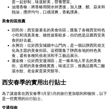
蛋一起炒制，味道鮮美，營養豐富。
油潑香椿：將香椿用開水焯燙後，加入鹽、醋、蒜末和
熱油，攪拌均勻，口感清爽，香氣撲鼻。
美食街區推薦
回民街：西安最著名的美食街區，匯集了各種西安特色
小吃和清真美食。雖然遊客較多，但仍然是品嘗西安美
食的好去處。
永興坊：位於西安城牆中山門內，是一個以陝西民俗文
化為主題的美食街區。這裡匯集了陝西各地的特色美
食，還有各種民俗表演和手工藝品展示。
灑金橋：位於西安蓮湖區，是一條本地人常去的美食
街。這裡的美食價格實惠，味道正宗，推薦品嘗馬二酸
湯水餃、老金家蛋菜夾饃等。
西安春季
的
實用出行貼士
為了讓遊客在西安春季3月至5月的旅行更加順利和愉快，以下
是一些實用的出行貼士。
交通指南