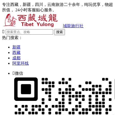
专注西藏，新疆，四川，云南旅游二十余年，纯玩优享，物超
所值， 24小时客服贴心服务。
域龍旅行社

搜索
热门搜索：
新疆
西藏
成都
阿里环线

微信