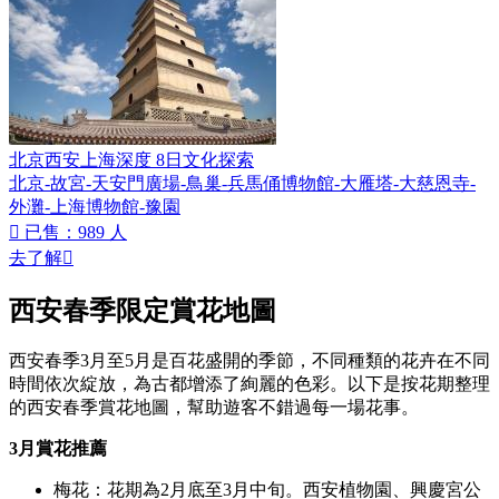
北京西安上海深度 8日文化探索
北京-故宮-天安門廣場-鳥巢-兵馬俑博物館-大雁塔-大慈恩寺-
外灘-上海博物館-豫園

已售：989 人
去了解

西安春季限定賞花地圖
西安春季3月至5月是百花盛開的季節，不同種類的花卉在不同
時間依次綻放，為古都增添了絢麗的色彩。以下是按花期整理
的西安春季賞花地圖，幫助遊客不錯過每一場花事。
3月賞花推薦
梅花：花期為2月底至3月中旬。西安植物園、興慶宮公