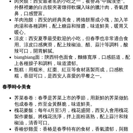
肉夾饃：西安最著名的小吃之一，被譽為”中國漢堡”。
外酥裡嫩的白吉饃夾著燉得軟爛入味的臘汁肉，香氣撲
鼻，口感豐富。
羊肉泡饃：西安的經典美食，將烙餅掰成小塊，加入羊
肉湯和各種調料，配上糖蒜和辣醬，味道鮮美，暖胃又
暖心。
涼皮：西安夏季最受歡迎的小吃，但春季也非常適合食
用。涼皮口感爽滑，配上辣椒油、醋、蒜汁等調料，酸
辣可口，開胃解膩。
biangbiang面：陝西特色面食，麵條寬厚，口感筋道，配
上各種臊子和調料，味道濃郁。
甑糕：用糯米、紅棗、紅豆等食材蒸製而成，口感軟
糯，香甜可口，是西安人喜愛的早餐之一。
春季時令美食
荠菜春卷：春季是荠菜上市的季節，用新鮮的荠菜做餡
包成春卷，炸至金黃酥脆，味道鮮美。
槐花麥飯：每年4月至5月，槐花盛開，西安人會用槐花
製作麥飯。將槐花洗淨，拌上面粉蒸熟，配上蒜汁和辣
椒油，清香可口。
香椿炒雞蛋：香椿是春季特有的食材，香氣濃郁，與雞