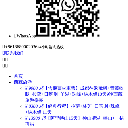

WhatsApp

+8618689002036
24小时咨询热线

联系我们




首頁
西藏旅游
¥ 9980 起
【含機票火車票】成都往返飛機+青藏軟
臥+拉薩+日喀则+羊湖+珠峰+納木錯10天9晚西藏
旅遊拼團
¥ 8380 起
【經典行程】拉萨+林芝+日喀則+珠峰
+納木錯 11天
¥ 13980 起
【阿里轉山15天】神山聖湖+轉山+一措
再措