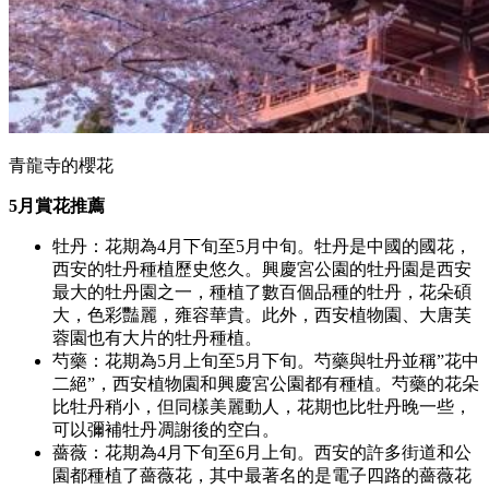
青龍寺的櫻花
5月賞花推薦
牡丹：花期為4月下旬至5月中旬。牡丹是中國的國花，
西安的牡丹種植歷史悠久。興慶宮公園的牡丹園是西安
最大的牡丹園之一，種植了數百個品種的牡丹，花朵碩
大，色彩豔麗，雍容華貴。此外，西安植物園、大唐芙
蓉園也有大片的牡丹種植。
芍藥：花期為5月上旬至5月下旬。芍藥與牡丹並稱”花中
二絕”，西安植物園和興慶宮公園都有種植。芍藥的花朵
比牡丹稍小，但同樣美麗動人，花期也比牡丹晚一些，
可以彌補牡丹凋謝後的空白。
薔薇：花期為4月下旬至6月上旬。西安的許多街道和公
園都種植了薔薇花，其中最著名的是電子四路的薔薇花