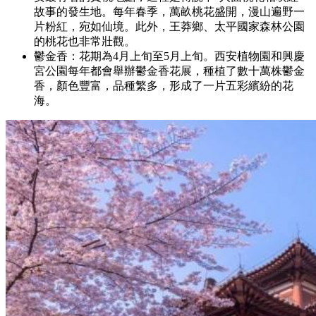
故事的發生地。每年春季，萬畝桃花盛開，漫山遍野一
片粉紅，宛如仙境。此外，王莽鄉、太平國家森林公園
的桃花也非常壯觀。
鬱金香：花期為4月上旬至5月上旬。西安植物園和興慶
宮公園每年都會舉辦鬱金香花展，種植了數十萬株鬱金
香，顏色豐富，品種繁多，形成了一片五彩繽紛的花
海。