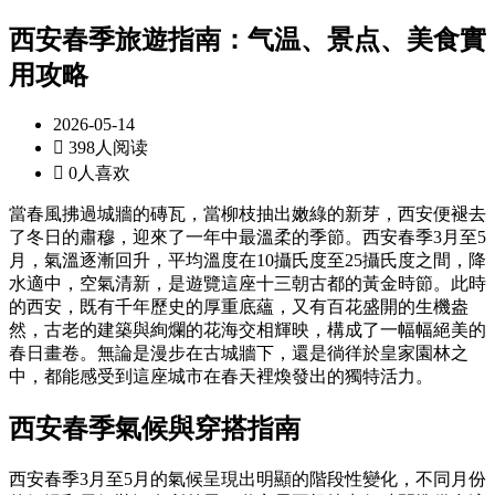
西安春季旅遊指南：气温、景点、美食實
用攻略
2026-05-14

398人阅读

0人喜欢
當春風拂過城牆的磚瓦，當柳枝抽出嫩綠的新芽，西安便褪去
了冬日的肅穆，迎來了一年中最溫柔的季節。西安春季3月至5
月，氣溫逐漸回升，平均溫度在10攝氏度至25攝氏度之間，降
水適中，空氣清新，是遊覽這座十三朝古都的黃金時節。此時
的西安，既有千年歷史的厚重底蘊，又有百花盛開的生機盎
然，古老的建築與絢爛的花海交相輝映，構成了一幅幅絕美的
春日畫卷。無論是漫步在古城牆下，還是徜徉於皇家園林之
中，都能感受到這座城市在春天裡煥發出的獨特活力。
西安春季氣候與穿搭指南
西安春季3月至5月的氣候呈現出明顯的階段性變化，不同月份