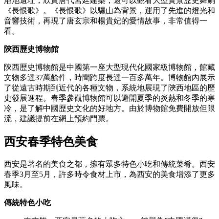
浴池遺址，欣賞唐代宮廷建築，還可以觀看大型實景歷史舞劇
《長恨歌》。《長恨歌》以驪山為背景，運用了先進的燈光和
音響技術，再現了唐玄宗和楊貴妃的愛情故事，非常值得一
看。
陝西歷史博物館
陝西歷史博物館是中國第一座大型現代化國家級博物館，館藏
文物多達37萬餘件，時間跨度長達一百多萬年。博物館內展示
了從遠古時期到近代的各種文物，系統地展現了陝西地區的歷
史發展進程。春季參觀博物館可以避開夏季的炎熱和冬季的寒
冷，是了解中國歷史文化的好地方。由於博物館免費開放但限
流，建議提前在網上預約門票。
西安春季特色美食
西安是著名的美食之都，擁有眾多特色小吃和傳統菜肴。西安
春季3月至5月，許多時令食材上市，為西安的美食增添了更多
風味。
傳統特色小吃