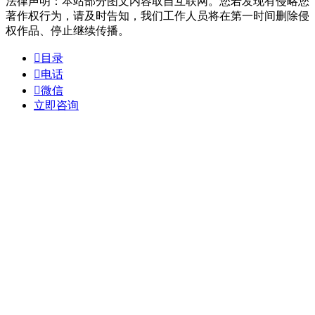
法律声明：本站部分图文内容取自互联网。您若发现有侵略您
著作权行为，请及时告知，我们工作人员将在第一时间删除侵
权作品、停止继续传播。

目录

电话

微信
立即咨询