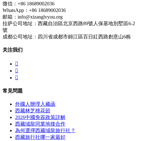
微信：+86 18689002036
WhatsApp：+86 18689002036
邮箱：info@xizanglvyou.org
拉萨公司地址：西藏自治區北京西路89號人保基地別墅區6-2
號
成都公司地址：四川省成都市錦江區百日紅西路創意山6栋
关注我们



常見問題
外國人辦理入藏函
西藏林芝桃花節
2026中國免簽政策詳解
西藏域龍同業地接合作
為何選擇西藏域龍旅行社？
西藏旅行社哪一家最好