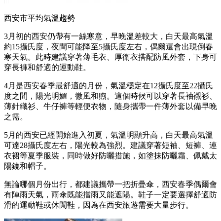
西安市平均氣溫趨勢
3月初的西安仍帶有一絲寒意，早晚溫差較大，白天最高氣溫
約15攝氏度，夜間可能降至5攝氏度左右，偶爾還會出現倒春
寒天氣。此時建議穿著薄毛衣、厚衛衣搭配防風外套，下身可
穿長褲和舒適的運動鞋。
4月是西安春季最舒適的月份，氣溫穩定在12攝氏度至22攝氏
度之間，陽光明媚，微風和煦。這個時候可以穿著長袖襯衫、
薄針織衫、牛仔褲等輕便衣物，隨身攜帶一件薄外套以備早晚
之需。
5月的西安已經開始進入初夏，氣溫明顯升高，白天最高氣溫
可達28攝氏度左右，陽光較為強烈。建議穿著短袖、短褲、連
衣裙等夏季服裝，同時做好防曬措施，如塗抹防曬霜、佩戴太
陽鏡和帽子。
無論哪個月份出行，都建議攜帶一把折疊傘，西安春季偶爾會
有陣雨天氣，雨傘既能擋雨又能遮陽。鞋子一定要選擇舒適防
滑的運動鞋或休閒鞋，因為在西安旅遊需要大量步行。