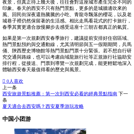
夜景，但真正待上幾天後，往往會對這座城市產生完全不同的
印象。春天的西安不只有熱門景點，更多的是城牆邊吹來的
風、回民街深夜還熱騰騰的小吃、青龍寺飄落的櫻花，以及老
城巷子裡仍然保留著的生活感。相比走馬看花式的打卡旅行，
春季其實更適合放慢腳步去感受這座十三朝古都真正的氣質。
如果是第一次規劃西安春季旅行，建議提前安排好住宿區域、
熱門景點預約與交通動線，尤其清明節與五一假期期間，兵馬
俑、陝西歷史博物館等熱門景點門票十分緊張。若不想自行研
究交通與路線，也可以考慮由域龍旅行社等正規旅行社協助安
排行程，從接送、門票到導覽一次規劃完成，能更輕鬆地深入
體驗西安春天最值得看的歷史與風景。

0
人喜欢
上一条
西安旅遊景點推薦：第一次到西安必看的經典景點指南
下一
条
夏天適合去西安嗎？西安夏季游玩攻略
中国小团游