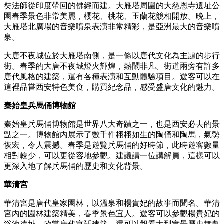
奘法師從印度帶回的佛經而建。大雁塔周圍的大慈恩寺遺址公
園春季景色非常美麗，櫻花、桃花、玉蘭花競相開放。晚上，
大雁塔北廣場的音樂噴泉表演非常精彩，是亞洲最大的音樂噴
泉。
大唐不夜城位於大雁塔南側，是一條以唐代文化為主題的步行
街。春季的大唐不夜城燈火輝煌，熱鬧非凡。街道兩旁有許多
唐代風格的建築，還有各種表演和互動體驗項目。遊客可以在
這裡品嘗西安特色美食，購買紀念品，感受盛唐文化的魅力。
秦始皇兵馬俑博物館
秦始皇兵馬俑博物館是世界八大奇蹟之一，也是西安必去的景
點之一。博物館內展示了數千件栩栩如生的陶俑和陶馬，氣勢
恢宏，令人震撼。春季是遊覽兵馬俑的好時節，此時遊客數量
相對較少，可以更從容地參觀。建議請一位講解員，這樣可以
更深入地了解兵馬俑的歷史和文化背景。
華清宮
華清宮是唐代皇家園林，以溫泉和楊貴妃的故事而聞名。華清
宮內的園林建築精美，春季景色宜人。遊客可以參觀楊貴妃的