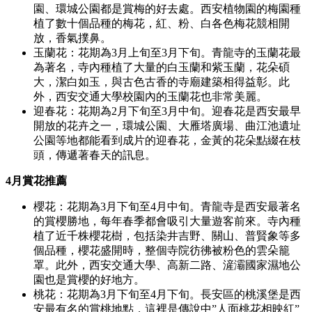
園、環城公園都是賞梅的好去處。西安植物園的梅園種
植了數十個品種的梅花，紅、粉、白各色梅花競相開
放，香氣撲鼻。
玉蘭花：花期為3月上旬至3月下旬。青龍寺的玉蘭花最
為著名，寺內種植了大量的白玉蘭和紫玉蘭，花朵碩
大，潔白如玉，與古色古香的寺廟建築相得益彰。此
外，西安交通大學校園內的玉蘭花也非常美麗。
迎春花：花期為2月下旬至3月中旬。迎春花是西安最早
開放的花卉之一，環城公園、大雁塔廣場、曲江池遺址
公園等地都能看到成片的迎春花，金黃的花朵點綴在枝
頭，傳遞著春天的訊息。
4月賞花推薦
櫻花：花期為3月下旬至4月中旬。青龍寺是西安最著名
的賞櫻勝地，每年春季都會吸引大量遊客前來。寺內種
植了近千株櫻花樹，包括染井吉野、關山、普賢象等多
個品種，櫻花盛開時，整個寺院彷彿被粉色的雲朵籠
罩。此外，西安交通大學、高新二路、滻灞國家濕地公
園也是賞櫻的好地方。
桃花：花期為3月下旬至4月下旬。長安區的桃溪堡是西
安最有名的賞桃地點，這裡是傳說中”人面桃花相映紅”